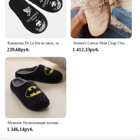
Камароны De La Isla на заказ, знаменитый музыкант, уютные тапочки из пены с эффектом памяти, женские острова, креветки, певица фламенко, спа-домашняя обувь
Women's Canvas Mule Clogs Closed Toe Cork Footbed Slide Slippers Ladies Fashion Print Trimmed Fringe Birken Sandals
239,68руб.
1 412,33руб.
Мужские Нескользящие шлепанцы на плоской подошве, из хлопка
1 346,14руб.