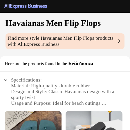
Havaianas Men Flip Flops
Find more style
Havaianas Men Flip Flops
products
with AliExpress Business
Бейсболки
Here are the products found in the
Specifications:
Material: High-quality, durable rubber
Design and Style: Classic Havaianas design with a
sporty twist
Usage and Purpose: Ideal for beach outings,
poolside relaxation, and casual wear
Typical Adaptive Scenario: Perfect for various
outdoor activities and leisure time
Shape or Size or Weight or Quantity: Available in