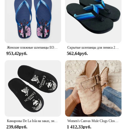
Женские пляжные шлепанцы EOFK, летние дизайнерские шлепанцы фиолетового цвета для дома
Скрытые шлепанцы для пениса 2024, Необычные шлепанцы для пениса, летние пляжные удобные нескользящие мужские сандалии, пляжные шлепанцы для пениса, тапочки для пениса
953,42руб.
562,64руб.
Камароны De La Isla на заказ, знаменитый музыкант, уютные тапочки из пены с эффектом памяти, женские острова, креветки, певица фламенко, спа-домашняя обувь
Women's Canvas Mule Clogs Closed Toe Cork Footbed Slide Slippers Ladies Fashion Print Trimmed Fringe Birken Sandals
239,68руб.
1 412,33руб.