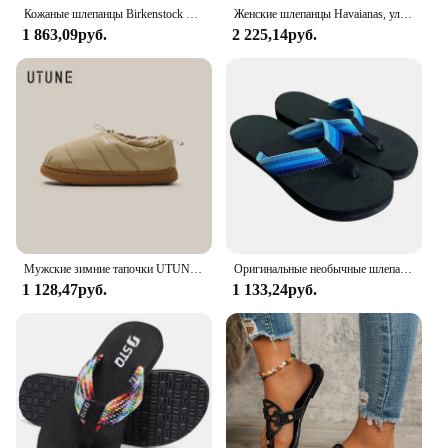
Кожаные шлепанцы Birkenstock для мужчин, винтажные летние шлепанцы для пар, модные повседневные пляжные сандалии, новинка 2024
Женские шлепанцы Havaianas, уличные нескользящие тапочки, шлепанцы, сандалии, пляжные тапочки
1 863,09руб.
2 225,14руб.
Мужские зимние тапочки UTUNE, непромокаемые ветрозащитные теплые ботинки, нескользящая хлопковая обувь для улицы и дома, размер 1-2 с завязкой
Оригинальные необычные шлепанцы для взрослых, пляжные шлепанцы, шлепанцы для пениса, скрытые шлепанцы для пениса, игривые быстросохнущие Тапочки
1 128,47руб.
1 133,24руб.