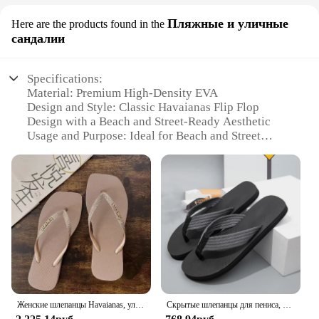
Пляжные и уличные
Here are the products found in the
сандалии
Specifications:
Material: Premium High-Density EVA
Design and Style: Classic Havaianas Flip Flop
Design with a Beach and Street-Ready Aesthetic
Usage and Purpose: Ideal for Beach and Street
Wear, Perfect for Casual Outings
Performance and Property: Durable and Lightweight
with Excellent Slip Resistance
Shape and Size: True to Size Fit with Comfortable
Footbed
Applicable People: Men Seeking Comfort and Style
in their Footwear
Features:
**Unmatched Comfort and Style**
The Havaianas Men Flip Flops are a testament to the
Женские шлепанцы Havaianas, уличные нескользящие тапочки, шлепанцы, сандалии, пляжные тапочки
Скрытые шлепанцы для пениса, быстросохнущие шлепанцы Hap-Penis, паровые тапочки для пениса, пляжные шлепанцы, летние удобные нескользящие сандалии
brand's commitment to crafting footwear that is as