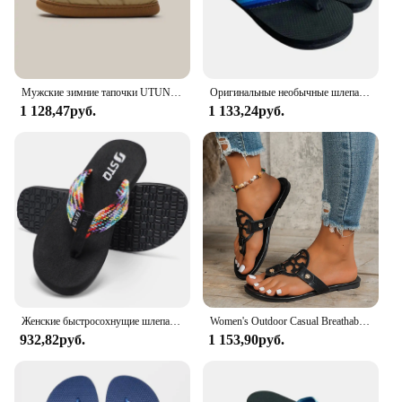
Мужские зимние тапочки UTUNE, непромокаемые ветрозащитные теплые ботинки, нескользящая хлопковая обувь для улицы и дома, размер 1-2 с завязкой
Оригинальные необычные шлепанцы для взрослых, пляжные шлепанцы, шлепанцы для пениса, скрытые шлепанцы для пениса, игривые быстросохнущие Тапочки
1 128,47руб.
1 133,24руб.
Женские быстросохнущие шлепанцы STQ с ковриком для йоги
Women's Outdoor Casual Breathable Sandals, Fashionable Hollow Summer Flat Sports Sandals
932,82руб.
1 153,90руб.