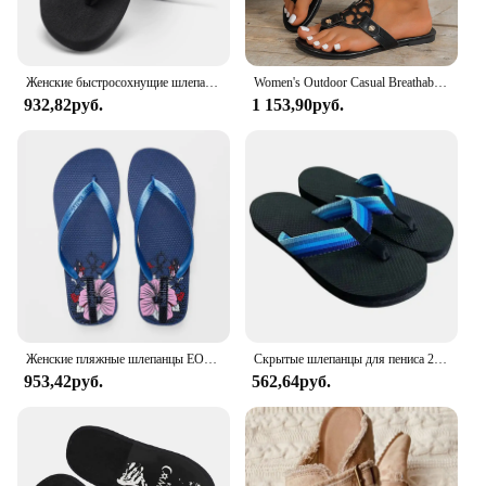
Женские быстросохнущие шлепанцы STQ с ковриком для йоги
Women's Outdoor Casual Breathable Sandals, Fashionable Hollow Summer Flat Sports Sandals
932,82руб.
1 153,90руб.
Женские пляжные шлепанцы EOFK, летние дизайнерские шлепанцы фиолетового цвета для дома
Скрытые шлепанцы для пениса 2024, Необычные шлепанцы для пениса, летние пляжные удобные нескользящие мужские сандалии, пляжные шлепанцы для пениса, тапочки для пениса
953,42руб.
562,64руб.