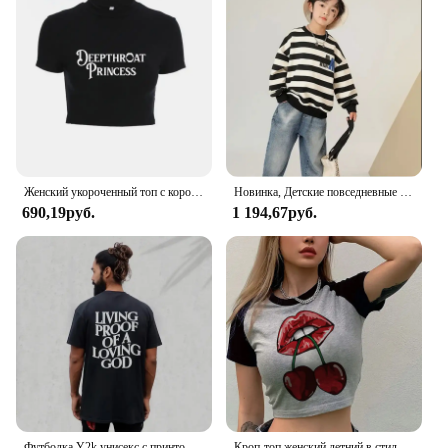
Женский укороченный топ с коротким рукавом, в стиле «Принцесса»
Новинка, Детские повседневные спортивные топы для мальчиков, одежда для больших детей на весну и осень, спортивный костюм без пальцев с надписью для подростков
690,19руб.
1 194,67руб.
Футболка Y2k унисекс с принтом «живое доказательство влюбленного Бога» для мужчин и женщин, свободная Классическая рубашка с коротким рукавом, с христианским крестом и Иисусом, лето
Кроп-топ женский летний в стиле 90-х с изображением клубники и вишни