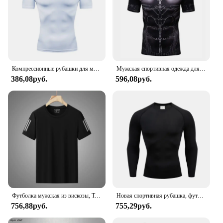
Компрессионные рубашки для мужчин, тренировки в тренажерном зале, майки для фитнеса, базовый слой, быстросохнущая спортивная футболка, узкие футболки для бега
Мужская спортивная одежда для спортзала с коротким рукавом, креативный принт, компрессионная рубашка для кикбоксинга, спортивные мужские футболки с круглым вырезом для бега, топы
386,08руб.
596,08руб.
Футболка мужская из вискозы, Тонкая Повседневная дышащая, с коротким рукавом, поглощающая пот, Быстросохнущий Спортивный Топ для бега, лето
Новая спортивная рубашка, футболка для фитнеса, майка, мужская облегающая спортивная одежда для бега, быстросохнущий эластичный топ, спортивный топ с длинными рукавами
756,88руб.
755,29руб.