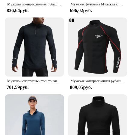
Мужская компрессионная рубашка с высоким воротником и длинным рукавом, классные спортивные колготки с защитой от солнца и сухости, майки, топы для бега, тренажерного зала
Мужская футболка Мужская спортивная футболка для бега Мужские компрессионные топы для фитнеса Футболка БыстросохнущаяТемная тренировка в тренажерном зале Спортивные рубашки для бега Джерси
836,64руб.
696,02руб.
Мужской спортивный топ, тонкий поглощающий пот, быстросохнущий, с длинным рукавом, для тренировок, фитнеса
Мужская компрессионная рубашка с высоким воротником и длинным рукавом, классные спортивные колготки с защитой от солнца и сухости, майки, топы для бега, тренажерного зала
701,59руб.
809,05руб.