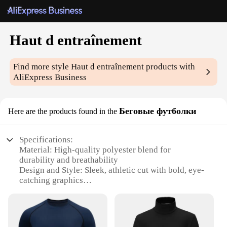
Haut d entraînement
Find more style
Haut d entraînement
products with
AliExpress Business
Беговые футболки
Here are the products found in the
Specifications:
Material: High-quality polyester blend for
durability and breathability
Design and Style: Sleek, athletic cut with bold, eye-
catching graphics
Usage and Purpose: Ideal for training sessions,
competitions, and everyday wear
Performance and Property: Moisture-wicking fabric
to keep you dry during intense workouts