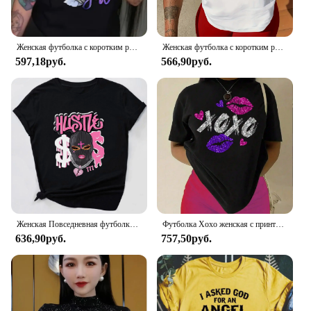
Женская футболка с коротким рукавом, круглым вырезом и графическим принтом
Женская футболка с коротким рукавом и круглым вырезом, свободного покроя
597,18руб.
566,90руб.
Женская Повседневная футболка с коротким рукавом и графическим рисунком, женская футболка, футболка с забавным мультяшным принтом, повседневный Забавный Топ
Футболка Xoxo женская с принтом губ, брендовая тенниска оверсайз, брендовая майка из хлопка, Повседневная Уличная одежда, розовый и фиолетовый цвета, на лето
636,90руб.
757,50руб.