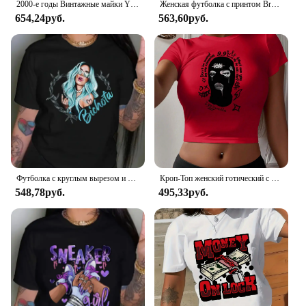
2000-е годы Винтажные майки Y2K Аниме Нана Графическая майка Футболка Кокетка Хип-хоп Уличная одежда Летний укороченный топ Молодежная женская одежда Жилет
Женская футболка с принтом Brooklyn 1898 — легкий и дышащий повседневный топ с короткими рукавами и круглым вырезом для стильной весенней и летней одежды
654,24руб.
563,60руб.
Футболка с круглым вырезом и принтом Bichota, повседневный топ с заниженными плечами и короткими рукавами, женская одежда
Кроп-Топ женский готический с круглым вырезом и коротким рукавом, повседневный белый топ с 3d принтом в стиле хип-хоп, Y2k
548,78руб.
495,33руб.