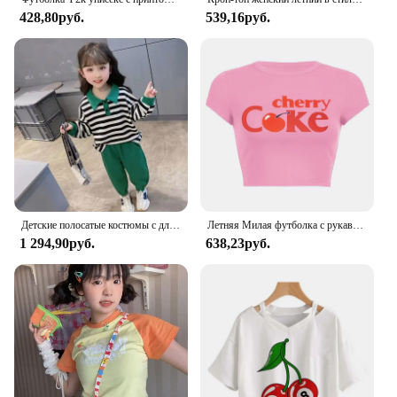
428,80руб.
539,16руб.
Детские полосатые костюмы с длинными рукавами, комплекты свитшотов для девочек, новая повседневная хлопковая одежда, детский топ с отложным воротником + брюки, комплект из 2 предметов
Летняя Милая футболка с рукавом, винтажная графическая футболка, женская одежда, аксессуары с мультяшным принтом вишни, Y2k одежда, короткий топ, футболки
1 294,90руб.
638,23руб.