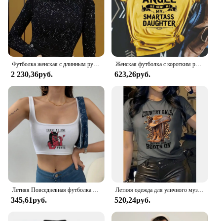
Футболка женская с длинным рукавом, повседневный универсальный топ с воротником средней длины, со стразами, черная, весна-осень
Женская футболка с коротким рукавом, круглым вырезом и принтом «Ангел»
2 230,36руб.
623,26руб.
Летняя Повседневная футболка в стиле Харадзюку, женская уличная одежда, укороченный топ Y2K, Винтажная футболка в стиле ольччан с крутым принтом сатаны, демона, футболка без рукавов с аниме
Летняя одежда для уличного музыкального фестиваля, джинсовые сапоги, футболка с круглым вырезом и леопардовым принтом, легкий повседневный топ высокого качества
345,61руб.
520,24руб.