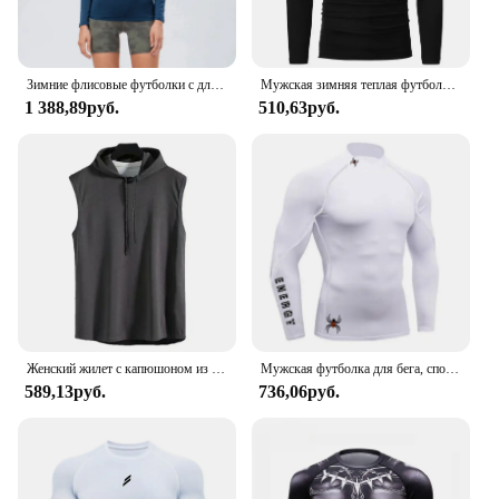
Зимние флисовые футболки с длинными рукавами для женщин, теплые тренировочные топы для бега на открытом воздухе, йоги, спортивные высокоэластичные плотные топы
Мужская зимняя теплая футболка с длинным рукавом и ложным воротником
1 388,89руб.
510,63руб.
Женский жилет с капюшоном из вискозы, майка без рукавов для бодибилдинга, тренажерного зала, тренировок, фитнеса, топ в стиле хип-хоп, лето
Мужская футболка для бега, спортивный топ для тренажерного зала, быстросохнущая дышащая одежда для бодибилдинга и фитнеса
589,13руб.
736,06руб.