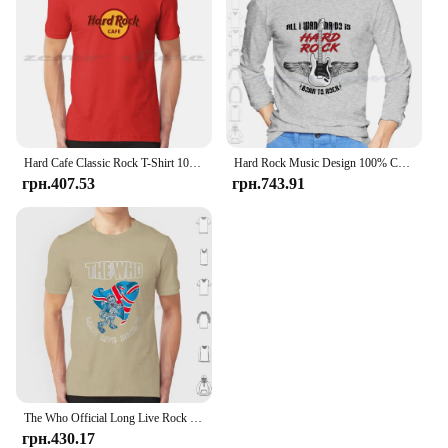
Hard Cafe Classic Rock T-Shirt 100% Cotton Comfortable High-Quality Logo Hard Cafe Hard Cafe Trending Hard Cafe Logo Hard Cafe
Hard Rock Music Design 100% Cotton T-Shirt Metal Pop Hard Genre Indie Us Music Uk Music Hard Cafe Hard Fans Guitar Music
грн.407.53
грн.743.91
The Who Official Long Live Rock 79 T Shirt Men Women Kids 6Xl Vintage Band Vintage Band Band Vintage Hard Cafe The Black The
грн.430.17