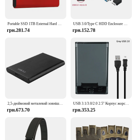
Portable SSD 1TB External Hard Drive High-speed Mobile Solid State Drive External Storage Decives Hard Disks for PC/ Mac
USB 3.0/Type C HDD Enclosure 2.5 inch SATA SSD External Hard Drive Case with 5Gbps Transfer Speed Clear Harddisk Boxs Tool-Free
грн.281.74
грн.152.78
2,5-дюймовий металевий зовнішній жорсткий диск Портативний мобільний жорсткий диск USB 3.0 1 ТБ Зовнішній жорсткий диск Plug and Play для Macbook Tablet PC
USB 3.1/3.0/2.0 2.5'' Корпус жорсткого диска Прозорий мобільний HDD Box Корпус SSD Портативний жорсткий диск із кабелем USB C Підтримка UASP
грн.673.70
грн.353.25