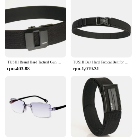
TUSHI Brand Hard Tactical Gun Belt Mens Metal Automatic Buckle Thick Nylon 3.8CM Wide Casual Sports IPSC Girdle Male
TUSHI Belt Hard Tactical Belt for Men Metal Pluggable Buckle IPSC Gun Belt 1100D Nylon Military Belt Outdoor Sports Girdle Male
грн.403.88
грн.1,019.31