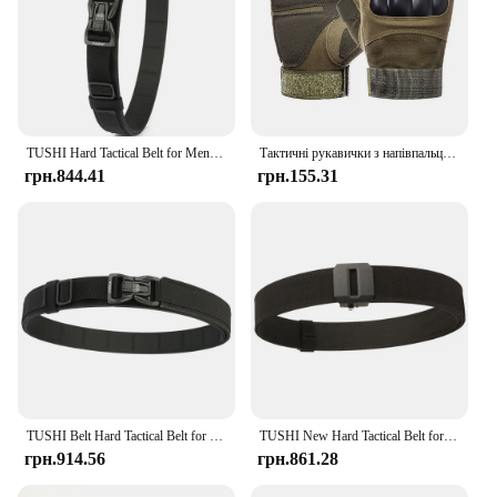
TUSHI Hard Tactical Belt for Men Metal Automatic Buckle IPSC Gun Belt 1100D Nylon Rigid Military Belt Outdoor Sports Girdle Male
Тактичні рукавички з напівпальцем, чоловічі, бойові, полювання, стрільба, пейнтбол, службові - без пальців
грн.844.41
грн.155.31
TUSHI Belt Hard Tactical Belt for Men Metal Buckle Gun Belt Товстий нейлоновий військовий ремінь EDC Outdoor MOLLE Girdle IPSC Accessories
TUSHI New Hard Tactical Belt for Men Metal Automatic Buckle IPSC Gun Belt 1100D Nylon Military Belt Outdoor Sports Girdle Male
грн.914.56
грн.861.28