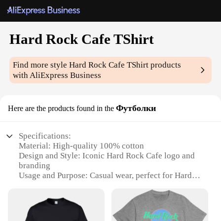
Hard Rock Cafe TShirt
Find more style
Hard Rock Cafe TShirt
products
with AliExpress Business
Футболки
Here are the products found in the
Specifications:
Material: High-quality 100% cotton
Design and Style: Iconic Hard Rock Cafe logo and
branding
Usage and Purpose: Casual wear, perfect for Hard
Rock Cafe enthusiasts
Typical Adaptive Scenario: Ideal for concerts,
events, or as a collectible item
Shape or Size or Weight or Quantity: Available in