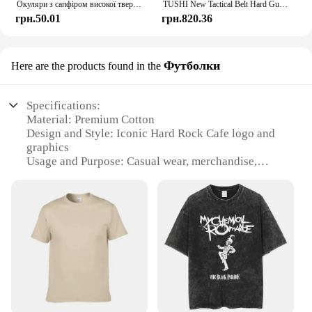
Окуляри з сапфіром високої твердості, анти-сині прогресивні окуляри для читання подвійного використання для далеких і близьких для чоловіків, жінок, сині окуляри проти світла
TUSHI New Tactical Belt Hard Gun Belt for Men Metal Automatic Buckle Military Belt Tight Nylon Pistol Casual Belt Чоловічий пояс
грн.50.01
грн.820.36
Футболки
Here are the products found in the
Specifications:
Material: Premium Cotton
Design and Style: Iconic Hard Rock Cafe logo and
graphics
Usage and Purpose: Casual wear, merchandise,
collectibles
Typical Adaptive Scenario: Music events, concerts,
casual gatherings
Shape or Size or Weight or Quantity: Available in
various sizes, lightweight for comfort
Performance and Property: Durable, comfortable,
easy to care for
Features:
|Wholesale|Vendors|