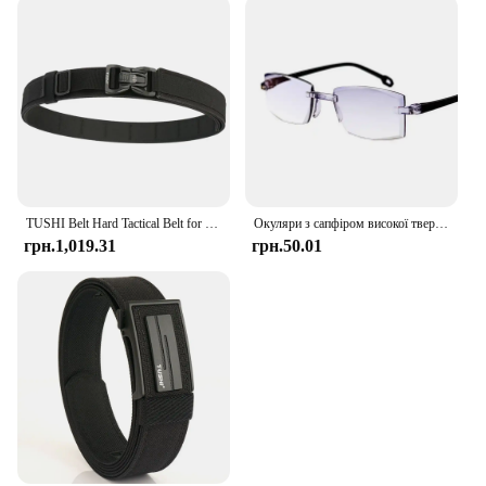
TUSHI Belt Hard Tactical Belt for Men Metal Pluggable Buckle IPSC Gun Belt 1100D Nylon Military Belt Outdoor Sports Girdle Male
Окуляри з сапфіром високої твердості, анти-сині прогресивні окуляри для читання подвійного використання для далеких і близьких для чоловіків, жінок, сині окуляри проти світла
грн.1,019.31
грн.50.01