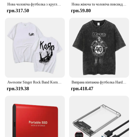
Нова чоловіча футболка з круглим вирізом і короткими рукавами, вільні топи HARD ROCK AMSTERAM Бренд високоякісної бавовняної футболки Пряма доставка
Нова жіноча та чоловіча повсякденна комфортна футболка з 3D-принтом у стилі рок у стилі хіп-хоп, верхній вуличний одяг у стилі Харадзюку
грн.317.50
грн.59.80
Awesome Singer Rock Band Korn Graphic T-Shirt Harajuku Streetwear Чоловіча новинка бавовняна футболка Чоловіча футболка з коротким рукавом Чоловічі повсякденні футболки
Випрана вінтажна футболка Hardcore Punk Band Misfits Футболка зі скелетом жахів Чоловіча жіноча модна повсякденна футболка великого розміру
грн.319.38
грн.418.47