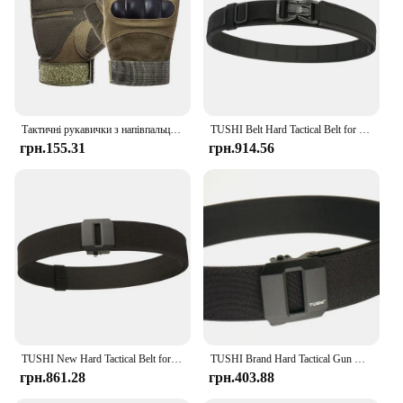
Тактичні рукавички з напівпальцем, чоловічі, бойові, полювання, стрільба, пейнтбол, службові - без пальців
TUSHI Belt Hard Tactical Belt for Men Metal Buckle Gun Belt Товстий нейлоновий військовий ремінь EDC Outdoor MOLLE Girdle IPSC Accessories
грн.155.31
грн.914.56
TUSHI New Hard Tactical Belt for Men Metal Automatic Buckle IPSC Gun Belt 1100D Nylon Military Belt Outdoor Sports Girdle Male
TUSHI Brand Hard Tactical Gun Belt Mens Metal Automatic Buckle Thick Nylon 3.8CM Wide Casual Sports IPSC Girdle Male
грн.861.28
грн.403.88