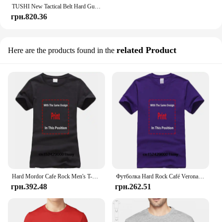
TUSHI New Tactical Belt Hard Gun Belt for Men Metal Automatic Buckle Military Belt Tight Nylon Pistol Casual Belt Чоловічий пояс
грн.820.36
related Product
Here are the products found in the
Hard Mordor Cafe Rock Men's T-Shirt
Футболка Hard Rock Café Verona City
грн.392.48
грн.262.51