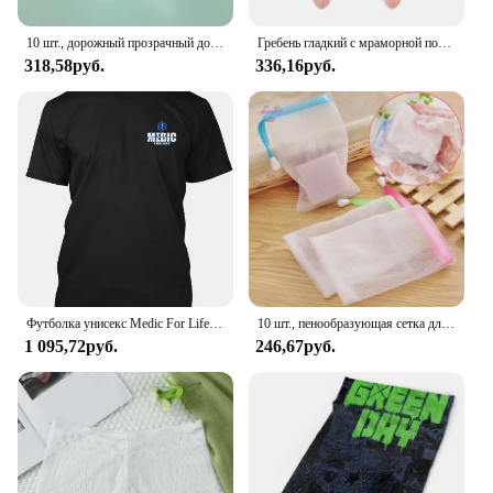
10 шт., дорожный прозрачный дозатор для косметики, 30/50/100 мл
Гребень гладкий с мраморной подушкой без завязывания, массажная пластиковая расческа, оптовая продажа
318,58руб.
336,16руб.
Футболка унисекс Medic For Life Ems Emt Paramedic - терпение Courage Hanes без тегов
10 шт., пенообразующая сетка для мытья лица
1 095,72руб.
246,67руб.