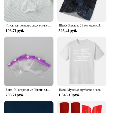
Трусы для женщин, сексуальные кружевные трусики, эластичные мягкие женские хипстерские трусы, женские, приятные для кожи, сексуальное женское белье без следов
Шарф Greenday 21 век мужской, для рыбалки, Мультикам, шейный платок, маска для лица
108,71руб.
526,41руб.
5 шт., Многоразовые Пакеты для таблеток на молнии
Hanes Мужская футболка с короткими рукавами и графическим рисунком, коллекция высококачественных футболок с круглым вырезом и короткими рукавами, топы, одежда
208,21руб.
1 343,19руб.