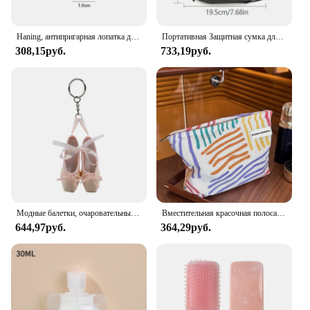
Haning, антипригарная лопатка для риса, лопатка для риса, длинная глубокая ложка для супа, кухонная утварь, многофункциональная рисоварка
Портативная Защитная сумка для наушников, дорожная сумка для наушников, чехол для наушников WH CH710N TUNE 750BTNC/T700BT
308,15руб.
733,19руб.
Модные балетки, очаровательный брелок с орнаментом, брелок для ключей, милые подвески, украшение для кошелька, сумки, рюкзака,
Вместительная красочная полосатая сумка на молнии, портативная дорожная косметичка для туалетных принадлежностей, косметичка для ухода за кожей, женская сумочка для хранения макияжа
644,97руб.
364,29руб.