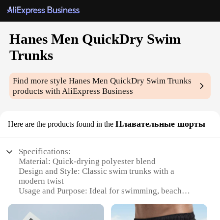
Hanes Men QuickDry Swim
Trunks
Find more style
Hanes Men QuickDry Swim Trunks
products with AliExpress Business
Плавательные шорты
Here are the products found in the
Specifications:
Material: Quick-drying polyester blend
Design and Style: Classic swim trunks with a
modern twist
Usage and Purpose: Ideal for swimming, beach
outings, and poolside relaxation
Performance and Property: Engineered for quick-