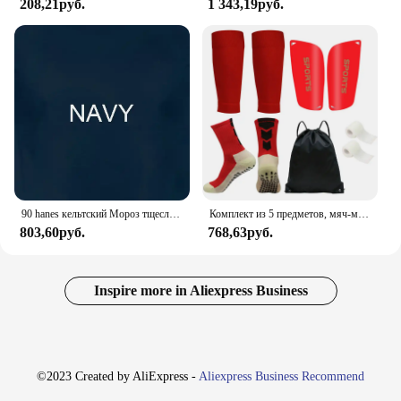
208,21руб.
1 343,19руб.
90 hanes кельтский Мороз тщеславие немезис лента футболка Сделано в США Мужская
Комплект из 5 предметов, мяч-мешок на шнурке, футбольные носки для мужчин и женщин, защита для ног, накладки на голени для спортивных тренировок, чехол для ног, бандаж для футбольных носков
803,60руб.
768,63руб.
Inspire more in Aliexpress Business
©2023 Created by AliExpress -
Aliexpress Business Recommend