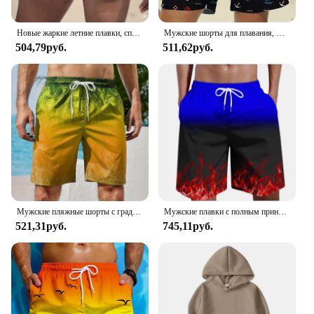
Новые жаркие летние плавки, спортивные шорты для бега в тренажерном зале, мужская пляжная одежда, роскошные пляжные шорты, быстросохнущие мужские купальники, плавки
Мужские шорты для плавания, шорты для плавания, эластичные быстросохнущие шорты на шнурке, пляжные гавайские повседневные черные, белые, микроэластичные
504,79руб.
511,62руб.
Мужские пляжные шорты с градиентным графическим рисунком, цветные пляжные шорты с 3D принтом, Летние Повседневные Шорты Для отпуска, брифы для серфинга
Мужские плавки с полным принтом и огненным узором, быстросохнущие шорты с 3D принтом пламени для мужчин, шорты для пляжного серфинга, купальники
521,31руб.
745,11руб.