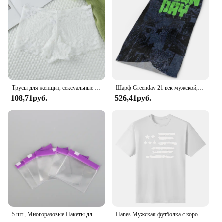
Трусы для женщин, сексуальные кружевные трусики, эластичные мягкие женские хипстерские трусы, женские, приятные для кожи, сексуальное женское белье без следов
Шарф Greenday 21 век мужской, для рыбалки, Мультикам, шейный платок, маска для лица
108,71руб.
526,41руб.
5 шт., Многоразовые Пакеты для таблеток на молнии
Hanes Мужская футболка с короткими рукавами и графическим рисунком, коллекция высококачественных футболок с круглым вырезом и короткими рукавами, топы, одежда