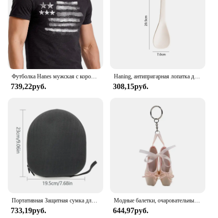
the same level of comfort and performance.
Whether you're looking for a set for personal use or
are a vendor or supplier seeking a reliable product
to offer your customers, these swim trunks are an
excellent choice. With their quick-drying
capabilities and adaptive design, they are an
essential addition to any summer wardrobe.
Футболка Hanes мужская с коротким рукавом и графическим принтом, 100% хлопок
Haning, антипригарная лопатка для риса, лопатка для риса, длинная глубокая ложка для супа, кухонная утварь, многофункциональная рисоварка
739,22руб.
308,15руб.
Портативная Защитная сумка для наушников, дорожная сумка для наушников, чехол для наушников WH CH710N TUNE 750BTNC/T700BT
Модные балетки, очаровательный брелок с орнаментом, брелок для ключей, милые подвески, украшение для кошелька, сумки, рюкзака,
733,19руб.
644,97руб.