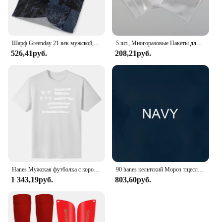
Шарф Greenday 21 век мужской, для рыбалки, Мультикам, шейный платок, маска для лица
5 шт., Многоразовые Пакеты для таблеток на молнии
526,41руб.
208,21руб.
Hanes Мужская футболка с короткими рукавами и графическим рисунком, коллекция высококачественных футболок с круглым вырезом и короткими рукавами, топы, одежда
90 hanes кельтский Мороз тщеславие немезис лента футболка Сделано в США Мужская
1 343,19руб.
803,60руб.