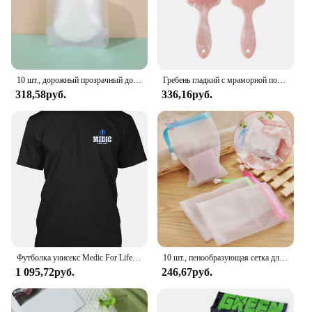
10 шт., дорожный прозрачный дозатор для косметики, 30/50/100 мл
Гребень гладкий с мраморной подушкой без завязывания, массажная пластиковая расческа, оптовая продажа
318,58руб.
336,16руб.
Футболка унисекс Medic For Life Ems Emt Paramedic - терпение Courage Hanes без тегов
10 шт., пенообразующая сетка для мытья лица
1 095,72руб.
246,67руб.