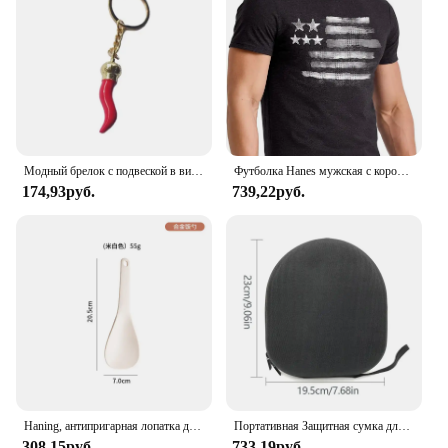
Модный брелок с подвеской в ​​виде перца чили, украшение для ключей, милый крутой кулон, украшение для кошелька, сумки, рюкзака
Футболка Hanes мужская с коротким рукавом и графическим принтом, 100% хлопок
174,93руб.
739,22руб.
Haning, антипригарная лопатка для риса, лопатка для риса, длинная глубокая ложка для супа, кухонная утварь, многофункциональная рисоварка
Портативная Защитная сумка для наушников, дорожная сумка для наушников, чехол для наушников WH CH710N TUNE 750BTNC/T700BT
308,15руб.
733,19руб.