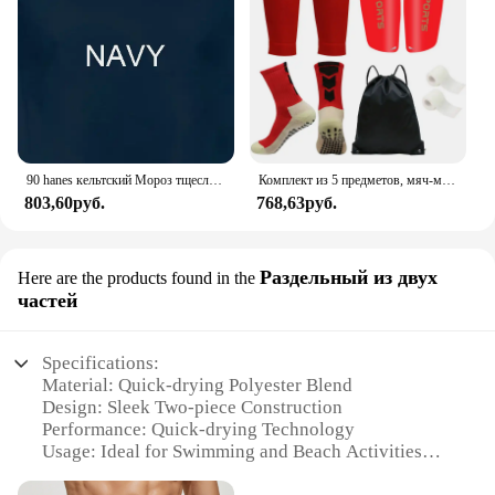
90 hanes кельтский Мороз тщеславие немезис лента футболка Сделано в США Мужская
Комплект из 5 предметов, мяч-мешок на шнурке, футбольные носки для мужчин и женщин, защита для ног, накладки на голени для спортивных тренировок, чехол для ног, бандаж для футбольных носков
803,60руб.
768,63руб.
Раздельный из двух
Here are the products found in the
частей
Specifications:
Material: Quick-drying Polyester Blend
Design: Sleek Two-piece Construction
Performance: Quick-drying Technology
Usage: Ideal for Swimming and Beach Activities
Size: Available in Various Sizes to Fit All