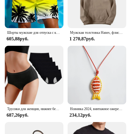
Шорты мужские для отпуска с кулиской, модные плавки с принтом пальмы, Дышащие Короткие штаны с 3D принтом, уличная одежда
Мужская толстовка Hanes, флисовая толстовка EcoSmart, толстовка с капюшоном для мужчин
605,88руб.
1 270,87руб.
Трусики для женщин, нижнее белье Hanes, женские хлопковые трусики, нижнее белье для послеродового периода менструации, комплект из 5 сексуальных трусиков
Новинка 2024, винтажное ожерелье ZAA в виде животного, веревка в форме рыбы, подвеска, аксессуары для шеи для женщин, модные украшения, подарки
687,26руб.
234,12руб.