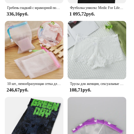
Гребень гладкий с мраморной подушкой без завязывания, массажная пластиковая расческа, оптовая продажа
Футболка унисекс Medic For Life Ems Emt Paramedic - терпение Courage Hanes без тегов
336,16руб.
1 095,72руб.
10 шт., пенообразующая сетка для мытья лица
Трусы для женщин, сексуальные кружевные трусики, эластичные мягкие женские хипстерские трусы, женские, приятные для кожи, сексуальное женское белье без следов
246,67руб.
108,71руб.