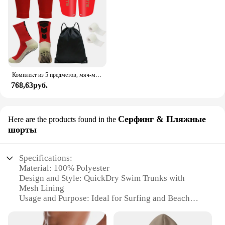
Комплект из 5 предметов, мяч-мешок на шнурке, футбольные носки для мужчин и женщин, защита для ног, накладки на голени для спортивных тренировок, чехол для ног, бандаж для футбольных носков
768,63руб.
Серфинг & Пляжные
Here are the products found in the
шорты
Specifications:
Material: 100% Polyester
Design and Style: QuickDry Swim Trunks with
Mesh Lining
Usage and Purpose: Ideal for Surfing and Beach
Activities
Performance and Property: Quick-Drying