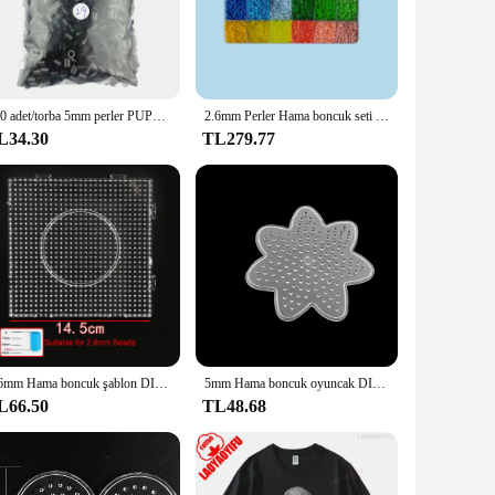
ze make them an ideal choice for various scenarios, from
 a practical choice for anyone who values organization and
500 adet/torba 5mm perler PUPUKOU Hama boncuk 36 renkler çocuklar eğitim Diy oyuncaklar 100% kalite garantisi yeni diy oyuncak sigorta boncuk
2.6mm Perler Hama boncuk seti 3D bulmaca demir boncuk oyuncak çocuklar yaratıcı el yapımı zanaat DIY hediye sigorta boncuk var büyük pegboard
L34.30
TL279.77
y storage solutions to their customers. The sets available
ds of your business. Whether you're selling to music
2.6mm Hama boncuk şablon DIY Perler kare Pegboard sigorta boncuk aracı eğitim Tangram yap-boz şablon çocuklar oyuncak
5mm Hama boncuk oyuncak DIY boncuk aracı eğitim Tangram yap-boz Pegboard şablon çocuklar иииkids Kids Kids дя я ееееее
L66.50
TL48.68