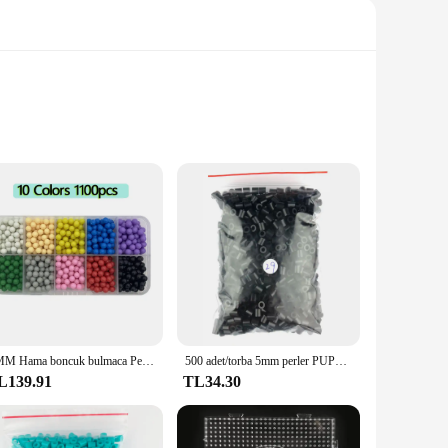
olyester, this sleek and compact case is designed to protect
 whether you're on a road trip or storing them at home.
ideal accessory for any setting. The included carabiner allows
, or a professional who needs to transport media, this
5MM Hama boncuk bulmaca Perlen boncuk DIY sihirli su sprey boncuk seti top oyunları 3D el yapımı oyuncaklar kızlar için çocuk
500 adet/torba 5mm perler PUPUKOU Hama boncuk 36 renkler çocuklar eğitim Diy oyuncaklar 100% kalite garantisi yeni diy oyuncak sigorta boncuk
L139.91
TL34.30
y into any bag, making it a versatile addition to your
its wholesale availability, you can stock up on these practical