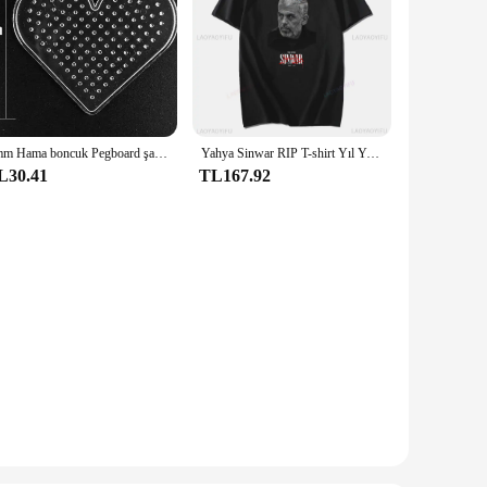
5mm Hama boncuk Pegboard şablon oyuncak DIY perler aracı PUPUKOU boncuk eğitici Tangram yap-boz demir boncuk
Yahya Sinwar RIP T-shirt Yıl Yahya Sinwar Orijinal Baskı T Gömlek Vintage O-Boyun Unisex Gömlek Pamuk Nefes Üstleri
L30.41
TL167.92