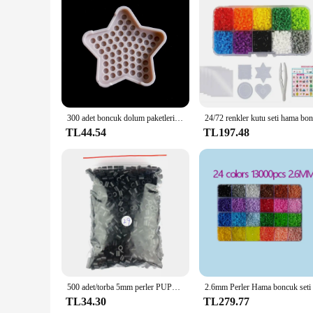
Features:
**Durable and Functional Storage Solution**
The Hama Pochette CD DVD Boncuk Oyuncaklar is not just a s
DVDs. Made from durable plastic, this pochette is designed t
and store, making it a versatile addition to any room.
**Aesthetically Pleasing and Space-Efficient**
The sleek design of the Hama Pochette CD DVD Boncuk Oyunca
makes it an attractive display piece, whether it's on a shelf 
300 adet boncuk dolum paketleri Hama boncuk oyuncaklar yap-boz sihirli su yapışkan Beadbond sigorta boncuk boncuk seti el yapımı bulmaca
looking for.
TL44.54
TL197.48
**Versatile and Convenient for Various Settings**
Whether you're a music enthusiast, a film buff, or an educa
availability and support from reliable vendors and suppliers m
multiple discs, this pochette is a versatile accessory that cate
500 adet/torba 5mm perler PUPUKOU Hama boncuk 36 renkler çocuklar eğitim Diy oyuncaklar 100% kalite garantisi yeni diy oyuncak sigorta boncuk
TL34.30
TL279.77