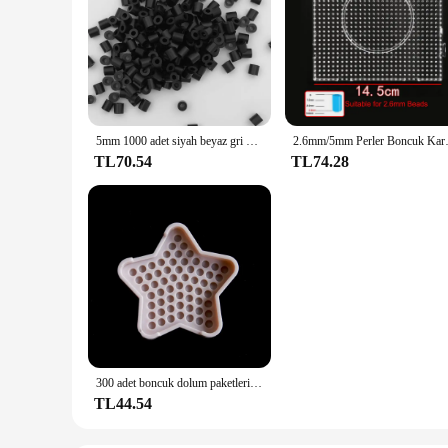
5mm 1000 adet siyah beyaz gri mavi yeşil mor Hama boncuk çocuklar için demir sigorta boncuk bulmaca piksel sanat hediye çocuk oyuncağı
2.6mm/5mm Perler Boncuk Kare P
TL70.54
TL74.28
300 adet boncuk dolum paketleri Hama boncuk oyuncaklar yap-boz sihirli su yapışkan Beadbond sigorta boncuk boncuk seti el yapımı bulmaca
TL44.54