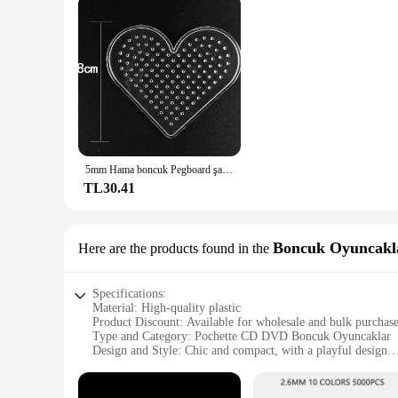
5mm Hama boncuk Pegboard şablon oyuncak DIY perler aracı PUPUKOU boncuk eğitici Tangram yap-boz demir boncuk
TL30.41
Boncuk Oyuncakl
Here are the products found in the
Specifications:
Material: High-quality plastic
Product Discount: Available for wholesale and bulk purchas
Type and Category: Pochette CD DVD Boncuk Oyuncaklar
Design and Style: Chic and compact, with a playful design
Usage and Purpose: Ideal for organizing and displaying C
Typical Adaptive Scenario: Perfect for home entertainment cen
Shape or Size or Weight or Quantity: Compact and lightweigh