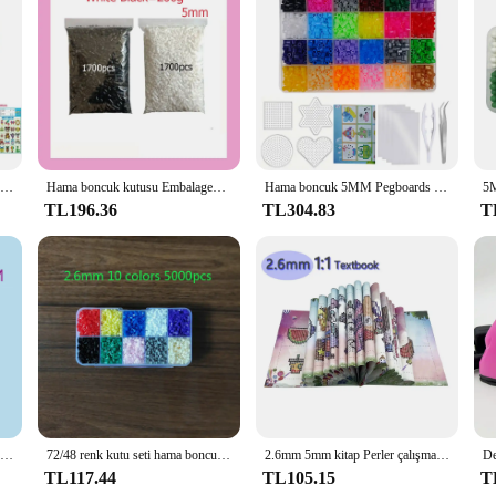
tylish accessory for your entertainment space but also a practical solution f
o withstand daily use and protect your discs from dust and scratches. Its compac
klar not only adds a touch of elegance to your entertainment area but also h
or a desk. The transparent material allows you to easily identify the contents of
24/72 renkler kutu seti hama boncuk oyuncak 2.6/5mm perler eğitim çocuklar 3D bulmacalar diy oyuncaklar sigorta boncuk pegboard levhalar ütü kağıt
Hama boncuk kutusu Embalagem termal mozaik Ferro Beads Beads boncuk, ütü boncuk sigorta boncuk emdo DIY, 24 48 72 çekirdek 2.6MM 5MM
Hama boncuk 5MM Pegboards ütü kağıt renkli sigorta boncuk kiti boncuk kiti oyuncaklar çocuklar için ütü boncuk
TL196.36
TL304.83
T
tor, the Hama Pochette CD DVD Boncuk Oyuncaklar is an essential tool for org
ake it an ideal choice for educational institutions, offices, or even as a thought
rs to a wide range of scenarios.
2.6mm Perler Hama boncuk seti 3D bulmaca demir boncuk oyuncak çocuklar yaratıcı el yapımı zanaat DIY hediye sigorta boncuk var büyük pegboard
72/48 renk kutu seti hama boncuk oyuncak 2.6/5mm perler eğitici çocuk 3D bulmacalar diy oyuncaklar sigorta boncuk pegboard levhalar ütü kağıt
2.6mm 5mm kitap Perler çalışma çizim desen Atlas Hama boncuk aracı demir 3D bulmaca DIY çocuklar yaratıcı el yapımı zanaat oyuncak hediye
TL117.44
TL105.15
T