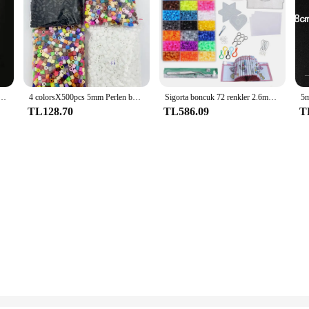
egboard 3D Bulmaca Juguetes Hama Boncuk Eğitici Oyuncaklar Çocuklar için yap-boz Brinquedos
4 colorsX500pcs 5mm Perlen boncuk inci Perler demir boncuk çocuklar için Hama boncuk Diy yaratıcılık bulmacalar yüksek kaliteli el yapımı hediye T
Sigorta boncuk 72 renkler 2.6mm yetişkinler Hama boncuk komple kiti bulmaca oyuncaklar 24/48 renkler 5mm ütü boncuk Perler boncuk çocuklar için
TL128.70
TL586.09
T