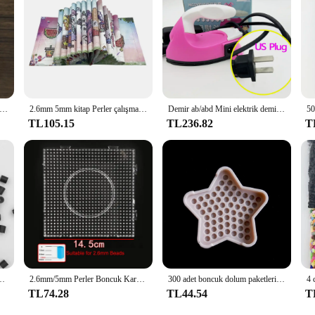
kutu seti hama boncuk oyuncak 2.6/5mm perler eğitici çocuk 3D bulmacalar diy oyuncaklar sigorta boncuk pegboard levhalar ütü kağıt
2.6mm 5mm kitap Perler çalışma çizim desen Atlas Hama boncuk aracı demir 3D bulmaca DIY çocuklar yaratıcı el yapımı zanaat oyuncak hediye
Demir ab/abd Mini elektrik demir DIY Craft sigorta boncuk aracı demir özel yaratıcı Hama boncuk el yapımı 3D bulmaca
TL105.15
TL236.82
T
k çocuklar için demir sigorta boncuk bulmaca piksel sanat hediye çocuk oyuncağı
2.6mm/5mm Perler Boncuk Kare Pegboard 3D Bulmaca Juguetes Hama Boncuk Eğitici Oyuncaklar Çocuklar için yap-boz Brinquedos
300 adet boncuk dolum paketleri Hama boncuk oyuncaklar yap-boz sihirli su yapışkan Beadbond sigorta boncuk boncuk seti el yapımı bulmaca
TL74.28
TL44.54
T