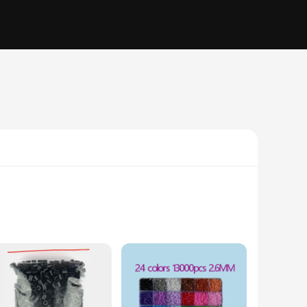
terial, these pochettes are designed to shield your CDs,
ure, whether you're on a road trip, at a music festival, or