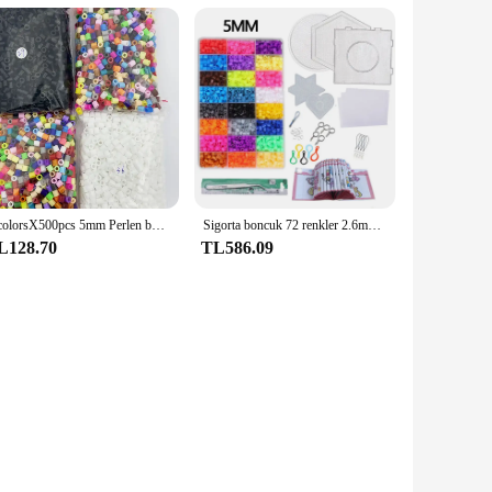
4 colorsX500pcs 5mm Perlen boncuk inci Perler demir boncuk çocuklar için Hama boncuk Diy yaratıcılık bulmacalar yüksek kaliteli el yapımı hediye T
Sigorta boncuk 72 renkler 2.6mm yetişkinler Hama boncuk komple kiti bulmaca oyuncaklar 24/48 renkler 5mm ütü boncuk Perler boncuk çocuklar için
L128.70
TL586.09