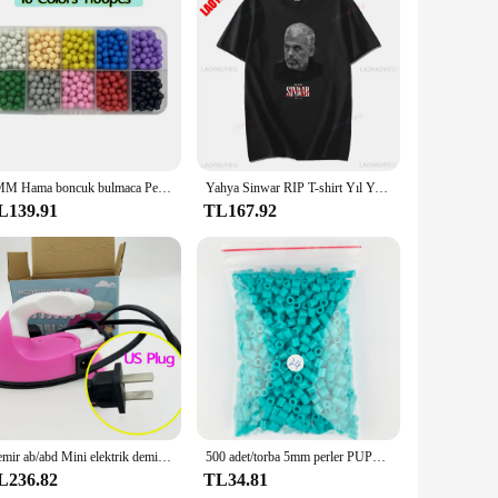
or organizing and showcasing your collection of CDs and
t size and lightweight construction make it easy to transport
elps you save space. The playful design of the pochette
 each compartment, making it a breeze to find the disc you're
5MM Hama boncuk bulmaca Perlen boncuk DIY sihirli su sprey boncuk seti top oyunları 3D el yapımı oyuncaklar kızlar için çocuk
Yahya Sinwar RIP T-shirt Yıl Yahya Sinwar Orijinal Baskı T Gömlek Vintage O-Boyun Unisex Gömlek Pamuk Nefes Üstleri
L139.91
TL167.92
anizing and showcasing your media collection. Its wholesale
ful gift for friends and family. With its ability to hold
Demir ab/abd Mini elektrik demir DIY Craft sigorta boncuk aracı demir özel yaratıcı Hama boncuk el yapımı 3D bulmaca
500 adet/torba 5mm perler PUPUKOU Hama Boncuk 36 Renk Çocuklar Eğitim Diy Oyuncaklar 100% Kalite Garantisi Yeni diy oyuncak sigorta boncuk
L236.82
TL34.81