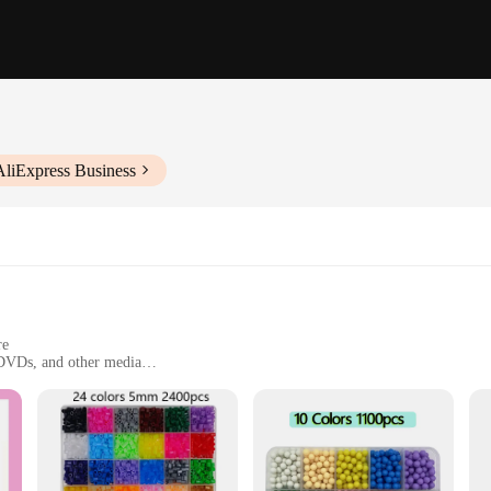
AliExpress Business
re
 DVDs, and other media
ent and storage
brand's commitment to quality and protection. Made from a robust polyester ma
nmental factors. The secure closure ensures that your items remain safe and sec