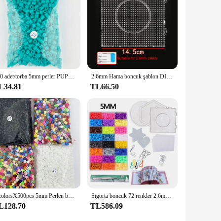
500 adet/torba 5mm perler PUPUKOU Hama Boncuk 36 Renk Çocuklar Eğitim Diy Oyuncaklar 100% Kalite Garantisi Yeni diy oyuncak sigorta boncuk
2.6mm Hama boncuk şablon DIY Perler kare Pegboard sigorta boncuk aracı eğitim Tangram yap-boz şablon çocuklar oyuncak
L34.81
TL66.50
4 colorsX500pcs 5mm Perlen boncuk inci Perler demir boncuk çocuklar için Hama boncuk Diy yaratıcılık bulmacalar yüksek kaliteli el yapımı hediye T
Sigorta boncuk 72 renkler 2.6mm yetişkinler Hama boncuk komple kiti bulmaca oyuncaklar 24/48 renkler 5mm ütü boncuk Perler boncuk çocuklar için
L128.70
TL586.09