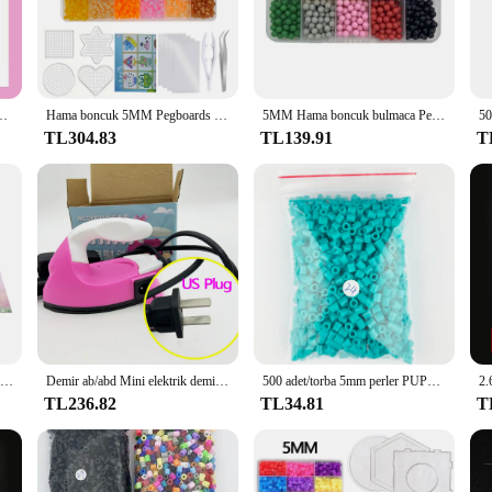
e case; they are a versatile storage solution. The sleek design and compact si
truction ensures that they won't add unnecessary bulk to your bag, making them
Beads boncuk, ütü boncuk sigorta boncuk emdo DIY, 24 48 72 çekirdek 2.6MM 5MM
Hama boncuk 5MM Pegboards ütü kağıt renkli sigorta boncuk kiti boncuk kiti oyuncaklar çocuklar için ütü boncuk
5MM Hama boncuk bulmaca Perlen boncuk DIY sihirli su sprey boncuk seti top oyunları 3D el yapımı oyuncaklar kızlar için çocuk
TL304.83
TL139.91
T
are an excellent choice for vendors and suppliers looking to offer high-qualit
nd stylish pochettes, ensuring that you have an ample supply to meet the deman
re sure to be a hit with your customers.
2.6mm 5mm kitap Perler çalışma çizim desen Atlas Hama boncuk aracı demir 3D bulmaca DIY çocuklar yaratıcı el yapımı zanaat oyuncak hediye
Demir ab/abd Mini elektrik demir DIY Craft sigorta boncuk aracı demir özel yaratıcı Hama boncuk el yapımı 3D bulmaca
500 adet/torba 5mm perler PUPUKOU Hama Boncuk 36 Renk Çocuklar Eğitim Diy Oyuncaklar 100% Kalite Garantisi Yeni diy oyuncak sigorta boncuk
TL236.82
TL34.81
T