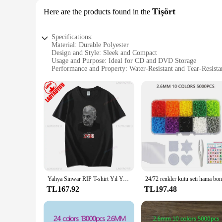
Tişört
Here are the products found in the
Specifications:
Material: Durable Polyester
Design and Style: Sleek and Compact
Usage and Purpose: Ideal for CD and DVD Storage
Performance and Property: Water-Resistant and Tear-Resista
Parts and Accessories: Includes a Handy Carabiner
Typical Adaptive Scenario: Perfect for Travel and On-the-
Features:
|Vendors|
**Versatile and Convenient Storage Solution**
The Hama Pochette CD DVD Tişört is a must-have accessory fo
your CDs and DVDs from dust, scratches, and water damage. I
**Designed for the Modern Lifestyle**
The Hama Pochette is not just a storage solution; it's a state
you to attach the case to your backpack, making it easy to c
Yahya Sinwar RIP T-shirt Yıl Yahya Sinwar Orijinal Baskı T Gömlek Vintage O-Boyun Unisex Gömlek Pamuk Nefes Üstleri
pochette is the perfect companion for your digital needs.
TL167.92
TL197.48
**Tailored for the Digital Age**
In today's fast-paced world, convenience is key. The Hama Po
collection. Whether you're a wholesaler, vendor, or individual
and stylish cases to meet the needs of your customers or for 