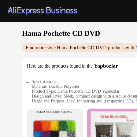
Hama Pochette CD DVD
Find more style
Hama Pochette CD DVD
products with 
Yapbozlar
Here are the products found in the
Specifications:
Material: Durable Polyester
Product Type: Hama Pochette CD DVD Yapbozlar
Design and Style: Sleek, compact design with a secure closu
Usage and Purpose: Ideal for storing and transporting CDs,
Typical Adaptive Scenario: Perfect for on-the-go entertainm
Shape and Size: Compact dimensions for easy portability
Features:
**Optimal Protection for Your Media**
The Hama Pochette CD DVD Yapbozlar are a testament to the 
DVDs, and other media from scratches, dust, and other enviro