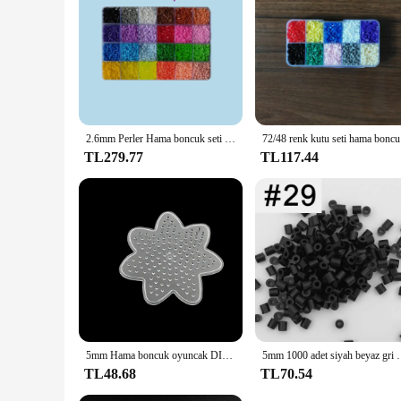
2.6mm Perler Hama boncuk seti 3D bulmaca demir boncuk oyuncak çocuklar yaratıcı el yapımı zanaat DIY hediye sigorta boncuk var büyük pegboard
72/48 renk 
TL279.77
TL117.44
5mm Hama boncuk oyuncak DIY boncuk aracı eğitim Tangram yap-boz Pegboard şablon çocuklar иииkids Kids Kids дя я ееееее
5mm 1000 adet siyah beyaz gri mavi yeşil mor Hama boncu
TL48.68
TL70.54