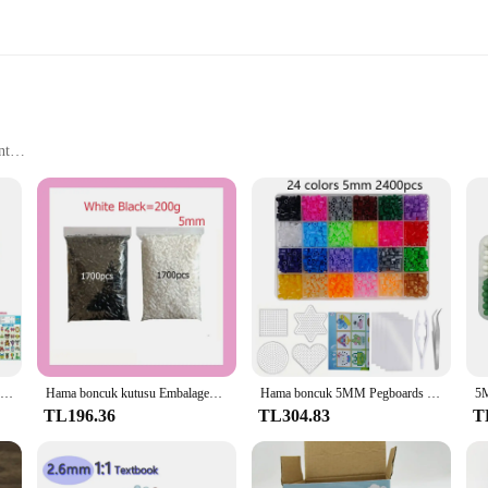
nt
Go Use
r anyone who values organization and portability. Crafted from high-quality p
ts durable construction ensures that your media remains in pristine condition,
ment of style. Its minimalist design is both elegant and practical, making it an 
arry your media wherever you go. Whether you're a music enthusiast, a film buff
24/72 renkler kutu seti hama boncuk oyuncak 2.6/5mm perler eğitim çocuklar 3D bulmacalar diy oyuncaklar sigorta boncuk pegboard levhalar ütü kağıt
Hama boncuk kutusu Embalagem termal mozaik Ferro Beads Beads boncuk, ütü boncuk sigorta boncuk emdo DIY, 24 48 72 çekirdek 2.6MM 5MM
Hama boncuk 5MM Pegboards ütü kağıt renkli sigorta boncuk kiti boncuk kiti oyuncaklar çocuklar için ütü boncuk
TL196.36
TL304.83
T
chette CD DVD Tişört is designed with this in mind. Its compact size fits easil
 looking for a reliable storage solution, this pochette is the ideal choice. With 
personal use.