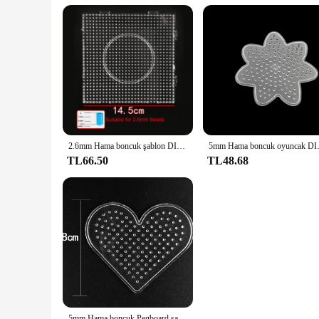
2.6mm Hama boncuk şablon DIY Perler kare Pegboard sigorta boncuk aracı eğitim Tangram yap-boz şablon çocuklar oyuncak
5mm Hama boncuk oyuncak DIY b
TL66.50
TL48.68
5mm Hama boncuk Pegboard şablon oyuncak DIY perler aracı PUPUKOU boncuk eğitici Tangram yap-boz demir boncuk