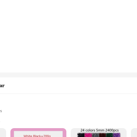
ar
es
Ds and DVDs
ters, offices, or educational settings
t, designed to hold multiple discs