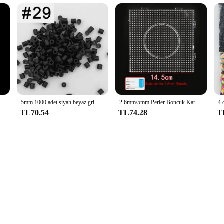
oncuk aracı eğitim Tangram yap-boz Pegboard şablon çocuklar иииkids Kids Kids дя я ееееее
5mm 1000 adet siyah beyaz gri mavi yeşil mor Hama boncuk çocuklar için demir sigorta boncuk bulmaca piksel sanat hediye çocuk oyuncağı
2.6mm/5mm Perler Boncuk Kare Pegboard 3D Bulmaca Juguetes Hama Boncuk Eğitici Oyuncaklar Çocuklar için yap-boz Brinquedos
TL70.54
TL74.28
T