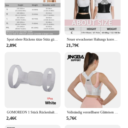
Sport obere Rückens tütze Stütz gürtel verstellbare Rücken haltung Korrektor Schlüsselbein Wirbelsäule Rücken Schulter Lendenwirbel säule Korrektur
Neuer erwachsener Haltungs korrektur gürtel atmungsaktiver Rücken korrektur gurt Frauen Männer Rückens tütze Sitz positions korrektur werkzeug
2,89€
21,79€
GOMOREON 1 Stück Rückenhaltungskorrektur Stealth Camelback Unterstützung Haltungskorrektur für Männer und Frauen
Vollständig verstellbarer Glätteisen für die obere Wirbelsäule, Unterstützung für Männer und Frauen, Rückenstütze, Haltungskorrektur
2,46€
5,76€