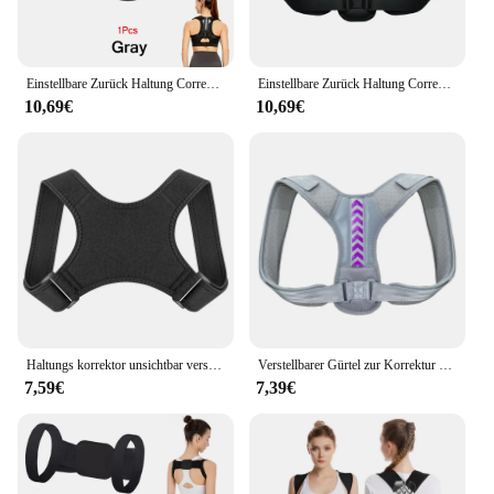
Einstellbare Zurück Haltung Corrector Gürtel Schlüsselbein Wirbelsäule Männer Frauen Home Office Outdoor Oberen Rücken Taille Schulter Haltung Korrektur
Einstellbare Zurück Haltung Corrector Neck Brace Training Ausrüstung Home Office Mann Frau Postura Schulter Unterstützung Korrektur Gürtel
10,69€
10,69€
Haltungs korrektor unsichtbar verstellbar Rücken Schlüsselbein Korrektur gürtel Männer Frauen Anti-Buckel Sitzhaltung Porrection Gerät
Verstellbarer Gürtel zur Korrektur der Rücken- und Schulterhaltung, Schlüsselbein-Wirbelsäulenstütze, um Ihren Körper zu formen, für Zuhause, Büro, Sport, Ober-Rücken-Nackenstütze
7,59€
7,39€