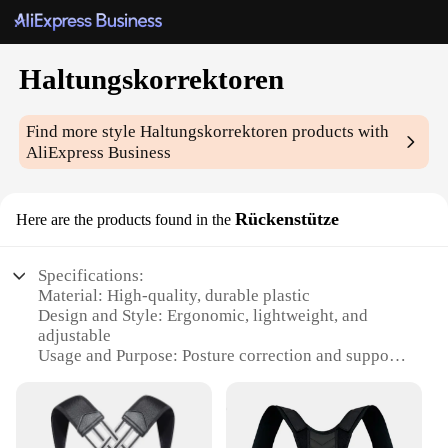
Haltungskorrektoren
Find more style
Haltungskorrektoren
products with
AliExpress Business
Rückenstütze
Here are the products found in the
Specifications:
Material: High-quality, durable plastic
Design and Style: Ergonomic, lightweight, and
adjustable
Usage and Purpose: Posture correction and support
for the back
Typical Adaptive Scenario: Suitable for various
activities, including work, exercise, and daily tasks
Shape or Size or Weight or Quantity: Available in