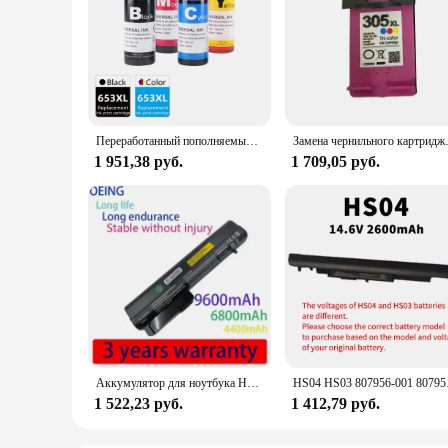
Переработанный пополняемый картридж для чернил, замена для HP 653 653 XL для Deskjet Ink Advantage 6075 6475
Замена чернильного картриджа в
1 951,38 руб.
1 709,05 руб.
Аккумулятор для ноутбука HSTNN-DB22 HSTNN-XB22 для Hp для EliteBook 2530p 2540p для бизнес-ноутбука 2400 2510p NC2400
HS04 HS03 807956-001 
1 522,23 руб.
1 412,79 руб.