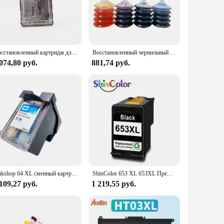
ting needs. The cartridge's high-quality ink provides crisp,
vailability makes it an excellent option for vendors and
 this essential product.
Восстановленный картридж для принтера HP ENVY Photo 6200 6220 6222 7100 7120 7800 Inspire 7950e
Восстановленный чернильный картридж 64XL для HP 64 64 XL для принтера HP Envy 5640 5642 5643 5644 5646 5660 7640 7645 6220 6230
074,80 руб.
881,74 руб.
ot only designed for high performance but also for the
ho value both functionality and eco-consciousness. Whether
meets the needs of modern printing demands.
einkshop 64 XL сменный картридж для принтера HP 64xl Envy Photo 7120 7130 7132 7134 7155 7158 7164 7800 7820
ShinColor 653 XL 653XL Премиальный черный восстановленный картридж для HP653 для принтера HP DESKJET Ink Advantage 1275 6475
109,27 руб.
1 219,55 руб.