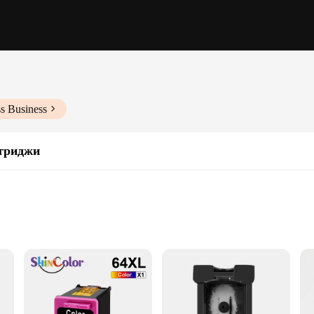
s Business
триджи
ty ink cartridge that ensures consistent and reliable printing for all your do
both home and office use. Its large 64ml capacity means fewer interruptions to re