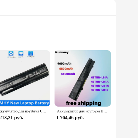
ineered to deliver superior print quality, ensuring that your
these chips are designed to meet the demands of various
er an economical solution for businesses and individuals
ption for frequent printer users. They're perfect for
Аккумулятор для ноутбука CSMHY CQ42 MU06 для аккумулятора HP Pavilion G4 G6 G7 593553 593554 593562 -001 HSTNN-UB0W CQ32 G42 CQ43 G32
Аккумулятор для ноутбука HP 425 4320t 620 625 ProBook 4326s 4420s 4421s 4425s 4520s 4525s 4320s 4321S 4325s
213,21 руб.
1 764,46 руб.
cess. They are compatible with a wide range of HP printer
tion, these chips are designed to be user-friendly, allowing