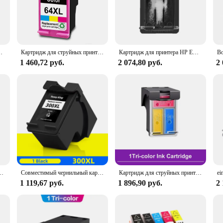
nvestment.
hoto album, the HP 64 Black Ink Cartridge is the ideal choice for all your prin
ty of applications, from business documents to creative projects. Its wholesale a
 the retail availability ensures that individual users can easily find and purchase
6222 7100 7120 7800 Inspire 7950e
Картридж для струйных принтеров HP ENVY Photo 6220 6222 7120 7130
Картридж для принтера HP ENVY Photo 6200 6220 6222 7100 7120 7800 Inspire 7950e
1 460,72 руб.
2 074,80 руб.
2 
s that align with your sustainability goals. The HP 64 Black Ink Cartridge is n
nk contribute to a lower carbon footprint, making it a smart choice for those w
s ink cartridge offers a balance of quality, efficiency, and sustainability that 
 XL ENVY Photo 5542 6252 6255 6258 7155 7158 7164 7855 7858
Совместимый чернильный картридж для принтера HP 300 XL CC641E CC644E для HP Deskjet D1660 D2560 D5560 F2420 F2480 F4210 F4272 F4280
Картридж для струйных принтеров HP Envy Photo 6252 6255 7158 7164
1 119,67 руб.
1 896,90 руб.
2 