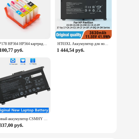
HP178 HP364 HP564 картридж с чернилами с чипом для HP B210e B109n B109q B109r B109n B110a B110b B110c B110d B110e B110f
HT03XL Аккумулятор для ноутбука L11119-855 для HP Pavilion 15-DA 15-DB 15-DW 15-CS 15-DY 17-by 17-CA 14-CE 14-CF 14-DF 14-DQ 14-DK Series
100,77 руб.
1 444,54 руб.
Новый аккумулятор CSMHY HT03XL 11,55 в для ноутбука HP Pavilion 14-CE0025TU 14-CE0034TX 15-CS0037T 250 255 G7 HSTNN-LB8L/LB8M/DB8R
337,00 руб.