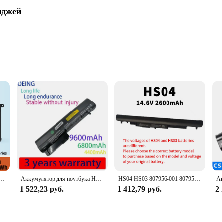
иджей
he HP 64 Black Ink cartridge replacement chips. These chips are meticulously eng
you're printing professional reports, stunning photographs, or vivid graphics, 
 about performance; they're also about value. As a wholesale product, they off
lity. The chips are easy to install and come in sets, making them a convenient o
le ink cartridge replacements.
1119-855 для HP Pavilion 15-DA 15-DB 15-DW 15-CS 15-DY 17-by 17-CA 14-CE 14-CF 14-DF 14-DQ 14-DK Series
Аккумулятор для ноутбука HSTNN-DB22 HSTNN-XB22 для Hp для EliteBook 2530p 2540p для бизнес-ноутбука 2400 2510p NC2400
HS04 HS03 807956-001 807957-001 807612-421 Аккумулятор для ноутбука HP 240 245 246 250 255 G4/G5 Pavilion 14-AC 15-AC 17-X Series
1 522,23 руб.
1 412,79 руб.
2 
 to fit seamlessly into your HP printer, ensuring a hassle-free installation pro
vironments. Whether you're a small business owner, a school, or a large corpora
er's ink supply.