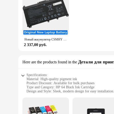
Новый аккумулятор CSMHY HT03XL 11,55 в для ноутбука HP Pavilion 14-CE0025TU 14-CE0034TX 15-CS0037T 250 255 G7 HSTNN-LB8L/LB8M/DB8R
2 337,00 руб.
Детали для прин
Here are the products found in the
Specifications:
Material: High-quality pigment ink
Product Discount: Available for bulk purchases
Type and Category: HP 64 Black Ink Cartridge
Design and Style: Sleek, modern design for easy installation
Usage and Purpose: Ideal for printing high-quality text and 
Performance and Property: Delivers sharp, crisp prints with 
Parts and Accessories: Compatible with various HP printer 
Features: