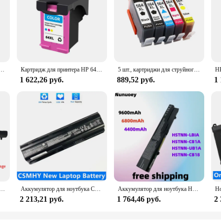
ысокой емкости 305XL для принтера HP 2700 2710 4100 4120 4110 4130 ENVY 6010 6020 6030 6420
Картридж для принтера HP 64 XL 64XL HP Envy Photo 7855 7858 6255 7155 7120 6252
5 шт., картриджи для струйного принтера HP 564XL hp 564 564 4610 4620 D5460/D5463/D5468/D7560
1 622,26 руб.
889,52 руб.
1 
807957-001 807612-421 Аккумулятор для ноутбука HP 240 245 246 250 255 G4/G5 Pavilion 14-AC 15-AC 17-X Series
Аккумулятор для ноутбука CSMHY CQ42 MU06 для аккумулятора HP Pavilion G4 G6 G7 593553 593554 593562 -001 HSTNN-UB0W CQ32 G42 CQ43 G32
Аккумулятор для ноутбука HP 425 4320t 620 625 ProBook 4326s 4420s 4421s 4425s 4520s 4525s 4320s 4321S 4325s
2 213,21 руб.
1 764,46 руб.
2 