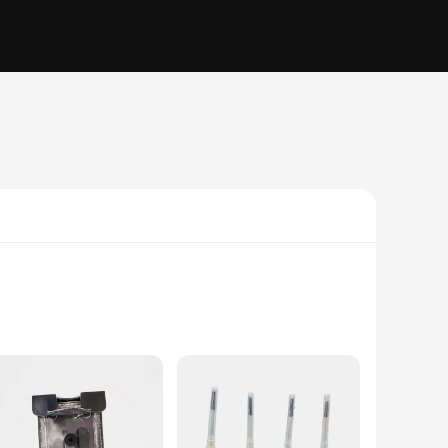
cuments and photos. Designed to work seamlessly with a range
place ink, while the impressive yield of up to 600 pages at