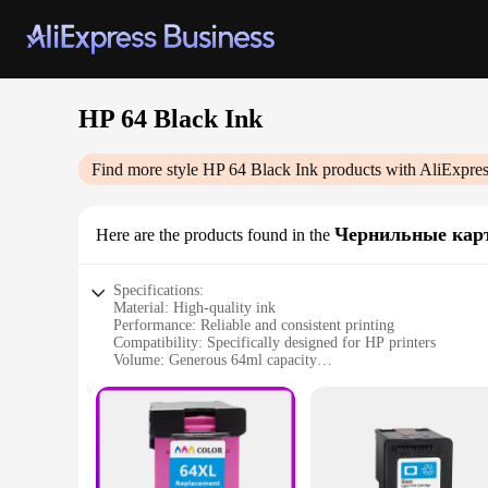
HP 64 Black Ink
Find more style
HP 64 Black Ink
products with AliExpres
Чернильные кар
Here are the products found in the
Specifications:
Material: High-quality ink
Performance: Reliable and consistent printing
Compatibility: Specifically designed for HP printers
Volume: Generous 64ml capacity
Yield: Up to 600 pages (at 5% coverage)
Availability: Wholesale and retail options
Features:
**Optimized Performance for Your HP Printer**
The HP 64 Black Ink Cartridge is a high-yield, premium-quali
of HP printers, this ink cartridge is the perfect choice for 