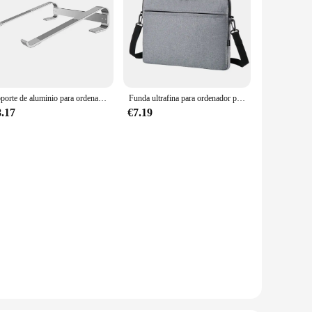
Soporte de aluminio para ordenador portátil, soporte elevador para Macbook Air 13, iPad Pro, Dell, HP, Lenovo, Xiaomi, soporte para tableta y ordenador
Funda ultrafina para ordenador portátil, bolso de hombro para Lenovo, HP, Dell, Asus, Samsung, 13,3, 14 y 15,6 pulgadas
8.17
€7.19