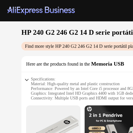
HP 240 G2 246 G2 14 D serie portá
Find more style
HP 240 G2 246 G2 14 D serie portátil
Memoria USB
Here are the products found in the
Specifications:
Material: High-quality metal and plastic construction
Performance: Powered by an Intel Core i5 processor and
Graphics: Integrated Intel HD Graphics 4400 with 1GB ded
Connectivity: Multiple USB ports and HDMI output for versa
Design: Sleek and portable with a 14-inch HD display
Durability: Built to withstand daily use with a robust HM76 
Features:
|Wholesale|Vendors|
**Optimized Performance for Every Task**