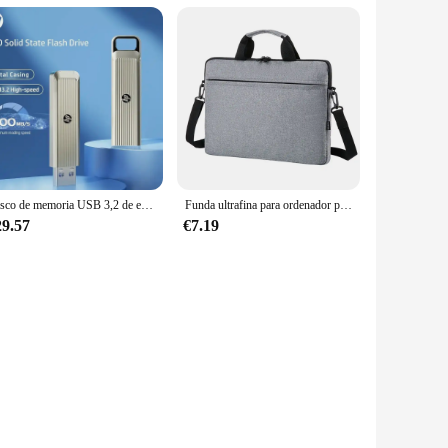
Disco de memoria USB 3,2 de estado sólido de 1TB, 512GB de 256GB, Pendrive, dispositivo portátil
Funda ultrafina para ordenador portátil, bolso de hombro para Lenovo, HP, Dell, Asus, Samsung, 13,3, 14 y 15,6 pulgadas
29.57
€7.19