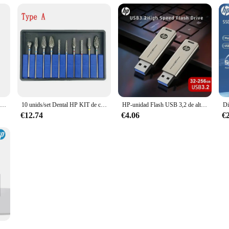
HP-ratón inalámbrico DM10 para oficina y negocios, periférico de modo Dual con Bluetooth, Micro sonido, portátil, Apple Notebook
10 unids/set Dental HP KIT de cortador de carburo de tungsteno taladros de fresas dentales Material de acero de tungsteno 2,35mm
HP-unidad Flash USB 3,2 de alta velocidad, Pen Drive de Metal, con personalidad creativa, para música de coche, 32GB, 64GB, 128GB, 256GB
€12.74
€4.06
€
490W 1296P HD, cámara de coche, visión nocturna, monitoreo de estacionamiento, WiFi, DVR, grabación de vídeo en bucle