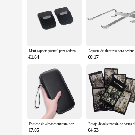
Features:
|Wholesale|Vendors|
**Reliable Performance and Compatibility**
The HP 240 G2 246 G2 14 D serie portátil placa base con 82
the foundation for your laptop's computing capabilities. W
internet, watching videos, and running basic applications. T
**Durable Design and Easy Installation**
Crafted from high-quality PCB material, this motherboard is b
Mini soporte portátil para ordenador portátil, soporte de teclado para Macbook, Huawei, Samsung, Xiaomi, Dell, ASUS, HP, Toshiba
Soporte de aluminio para 
motherboard's design is tailored to fit seamlessly into the H
allowing users to quickly and easily replace their existing m
€1.64
€8.17
**Optimized for a Variety of Scenarios**
Whether you're a student, a professional, or a casual user, t
basic productivity software. The motherboard's compatibility 
With its standard manufacturer's warranty, you can enjoy pe
Estuche de almacenamiento portátil para calculadora gráfica HP Prime, estuche de transporte para calculadora gráfica, instrumentos de Texas
Baraja de
€7.05
€4.53