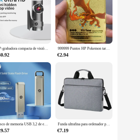
HP-grabadora compacta de visión nocturna para coche, dispositivo de grabación de vídeo DVR 3K 1600P F488W con WiFi, monitoreo de aparcamiento
999999 Puntos HP Pokemon tarjeta de Metal Charizard Golden Metal Super tarjetas tarjeta en inglés Mewtwo Vmax Mega Anime juego colección regalos
40.92
€2.94
Disco de memoria USB 3,2 de estado sólido de 1TB, 512GB de 256GB, Pendrive, dispositivo portátil
Funda ultrafina para ordenador portátil, bolso de hombro para Lenovo, HP, Dell, Asus, Samsung, 13,3, 14 y 15,6 pulgadas
29.57
€7.19