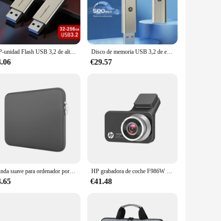
 of both work and play. With its Intel Core i5 processor
ntel HD Graphics 4400, coupled with a dedicated 1GB GPU,
. With multiple USB ports and an HDMI output, this laptop
HP-unidad Flash USB 3,2 de alta velocidad, Pen Drive de Metal, con personalidad creativa, para música de coche, 32GB, 64GB, 128GB, 256GB
Disco de memoria USB 3,2 de estado sólido de 1TB, 512GB de 256GB, Pendrive, dispositivo portátil
enting at work or streaming content at home, the HP 240 G2
4.06
€29.57
essional. Its sleek design and 14-inch HD display make it a
aptop is perfect for those who are always on the move,
testament to the harmony between performance and
Funda suave para ordenador portátil, 11-15,6 pulgadas, accesorios para Xiaomi, HP, Dell, Lenovo, Macbook Air Pro
HP grabadora de coche F986W dashcam cámara de coche HD visión nocturna monitoreo de estacionamiento coche WiFi coche DVR grabación de vídeo en bucle
4.65
€41.48