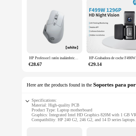
HP Professor1 ratón inalámbrico Bluetooth, conexión de tres modos, tono de luz, Sensor insignia, siete velocidades, DPI ajustable, tipo C
HP-Grabadora de coche F
€28.67
€29.14
Soportes para port
Here are the products found in the
Specifications:
Material: High-quality PCB
Product Type: Laptop motherboard
Graphics: Integrated Intel HD Graphics 820M with 1 GB 
Compatibility: HP 240 G2, 246 G2, and 14 D series laptops
Connectivity: Supports a wide range of peripherals with its m
Warranty: Comes with a standard manufacturer's warranty