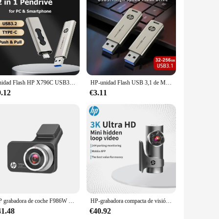
for HP laptops. It is an essential component that provides
and efficient visuals for tasks such as browsing the
t a versatile choice for both personal and professional use.
laptop remains operational for longer periods. The
Unidad Flash HP X796C USB3.2 tipo A tipo C, 256GB, 128GB, 64GB, memoria Dual de alta velocidad para teléfono inteligente y portátil
HP-unidad Flash USB 3,1 de Metal, PenDrive de alta velocidad con personalidad creativa, regalo de música para coche, 32GB, 64GB, 128GB, 256GB
grade option. The installation process is straightforward,
9.12
€3.11
ay computing tasks, from browsing the internet to running
s, from printers to external storage, without any hassle.
HP grabadora de coche F986W dashcam cámara de coche HD visión nocturna monitoreo de estacionamiento coche WiFi coche DVR grabación de vídeo en bucle
HP-grabadora compacta de visión nocturna para coche, dispositivo de grabación de vídeo DVR 3K 1600P F488W con WiFi, monitoreo de aparcamiento
41.48
€40.92