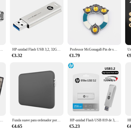
0 M 1 GB GPU HM76 is a robust and reliable motherboard designed specifically 
ith its Intel HD Graphics 820M and 1 GB VRAM, the motherboard ensures smooth 
he HM76 chipset ensures compatibility with a wide range of peripherals, making i
uilt to last. It's designed to withstand the rigors of daily use, ensuring your 
ordenador portátil, soporte elevador para Macbook Air 13, iPad Pro, Dell, HP, Lenovo, Xiaomi, soporte para tableta y ordenador
HP-unidad Flash USB 3,2, 32GB, 64GB, alta velocidad, almacenamiento externo, Pen Drive de Metal, personalidad creativa, música para coche
Professor McGonagall-Pin de solapa para hombre y mujer, broches de insignia de Metal, Pin de película HP, accesorios de joyería, regalo
P 240 G2, 246 G2, and 14 D series laptops, making it an ideal replacement or up
otherboard without the need for professional assistance.
€3.32
€1.79
€
his motherboard is optimized for a variety of scenarios. It's perfect for everyd
with a wide range of peripherals ensures that you can connect to various device
ace of mind knowing that your investment is protected.
 adivinación de cartas de Tarot HP, versión en inglés, edición de oráculo, juego de mesa para fiesta
Funda suave para ordenador portátil, 11-15,6 pulgadas, accesorios para Xiaomi, HP, Dell, Lenovo, Macbook Air Pro
HP-unidad Flash USB 819 de 3,2 w, 128GB, 64GB, alta velocidad, almacenamiento externo, Pen Drive de Metal, personalidad creativa, música para coche
€4.65
€5.23
€