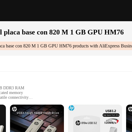
til placa base con 820 M 1 GB GPU HM76
 placa base con 820 M 1 GB GPU HM76
products with AliExpress Busin
 8GB DDR3 RAM
icated memory
tile connectivity
chipset