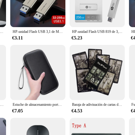
20 M 1 GB GPU HM76 is a powerhouse of a laptop, designed to meet the demands
 and efficient handling of resource-intensive applications. The integrated I
ve, making it ideal for gaming and multimedia consumption.
 14 D serie portátil placa base con 820 M 1 GB GPU HM76 does not disappoint
sh HP X796C USB3.2 tipo A tipo C, 256GB, 128GB, 64GB, memoria Dual de alta velocidad para teléfono inteligente y portátil
HP-unidad Flash USB 3,1 de Metal, PenDrive de alta velocidad con personalidad creativa, regalo de música para coche, 32GB, 64GB, 128GB, 256GB
HP-unidad Flash USB 819 de 3,2 w, 128GB, 64GB, alta velocidad, almacenamiento externo, Pen Drive de Metal, personalidad creativa, música para coche
from external storage devices to high-definition monitors. Whether you're pres
 HM76 has got you covered.
€3.11
€5.23
€
0 M 1 GB GPU HM76 is not just a laptop; it's a companion for the modern prof
es durability and reliability. With its lightweight build and portability, this l
 240 G2 246 G2 14 D serie portátil placa base con 820 M 1 GB GPU HM76 is a 
Mini soporte portátil para ordenador portátil, soporte de teclado para Macbook, Huawei, Samsung, Xiaomi, Dell, ASUS, HP, Toshiba
Estuche de almacenamiento portátil para calculadora gráfica HP Prime, estuche de transporte para calculadora gráfica, instrumentos de Texas
Baraja de adivinación de cartas de Tarot HP, versión en inglés, edición de oráculo, juego de mesa para fiesta
€7.05
€4.53
€