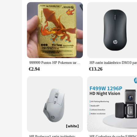
999999 Puntos HP Pokemon tarjeta de Metal Charizard Golden Metal Super tarjetas tarjeta en inglés Mewtwo Vmax Mega Anime juego colección regalos
€2.94
€13.26
HP Professor1 ratón inalámbrico Bluetooth, conexión de tres modos, tono de luz, Sensor insignia, siete velocidades, DPI ajustable, tipo C
HP-Grabadora de coche F