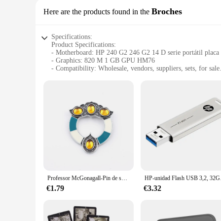
Broches
Here are the products found in the
Specifications:
Product Specifications:
- Motherboard: HP 240 G2 246 G2 14 D serie portátil placa
- Graphics: 820 M 1 GB GPU HM76
- Compatibility: Wholesale, vendors, suppliers, sets, for sale
- Design: Durable and lightweight
- Performance: Optimized for everyday computing tasks
- Connectivity: Multiple ports for easy peripheral connectivi
Features:
**Optimized Performance for Everyday Computing**
The HP 240 G2 246 G2 14 D serie portátil placa base is a 
performance for all your computing needs. Whether you're b
Its compatibility with a wide range of vendors and suppliers 
**Durable and Lightweight Design**
The design of the HP 240 G2 246 G2 14 D serie portátil placa
the-go professionals and students. The motherboard's robust b
Professor McGonagall-Pin de solapa para hombre y mujer, broches de insignia de Metal, Pin de película HP, accesorios de joyería, regalo
HP-unidad Flash USB 3,
**Ease of Connectivity**
€1.79
€3.32
With multiple ports for easy peripheral connectivity, this m
printer, or transfer files via USB, the HP 240 G2 246 G2 14 D
find the right parts and accessories to meet your specific nee