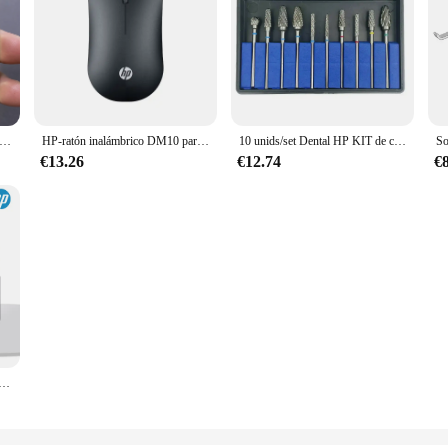
s HP Pokemon tarjeta de Metal Charizard Golden Metal Super tarjetas tarjeta en inglés Mewtwo Vmax Mega Anime juego colección regalos
HP-ratón inalámbrico DM10 para oficina y negocios, periférico de modo Dual con Bluetooth, Micro sonido, portátil, Apple Notebook
10 unids/set Dental HP KIT de cortador de carburo de tungsteno taladros de fresas dentales Material de acero de tungsteno 2,35mm
€13.26
€12.74
€
490W 1296P HD, cámara de coche, visión nocturna, monitoreo de estacionamiento, WiFi, DVR, grabación de vídeo en bucle