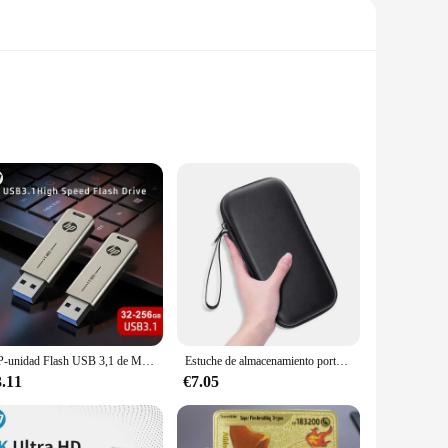
B GPU HM76, this motherboard ensures smooth and efficient
elivers the performance you need without lag or stutter.
that your laptop remains portable, making it ideal for on-
eliable foundation for your laptop's operation.
HP-unidad Flash USB 3,1 de Metal, PenDrive de alta velocidad con personalidad creativa, regalo de música para coche, 32GB, 64GB, 128GB, 256GB
Estuche de almacenamiento portátil para calculadora gráfica HP Prime, estuche de transporte para calculadora gráfica, instrumentos de Texas
3.11
€7.05
 to connect external devices like a mouse, keyboard, or
y of wholesale vendors and suppliers ensures that you can