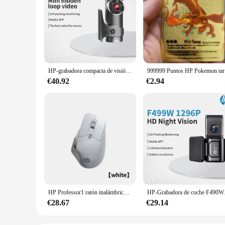
HP-grabadora compacta de visión nocturna para coche, dispositivo de grabación de vídeo DVR 3K 1600P F488W con WiFi, monitoreo de aparcamiento
999999 Punto
€40.92
€2.94
HP Professor1 ratón inalámbrico Bluetooth, conexión de tres modos, tono de luz, Sensor insignia, siete velocidades, DPI ajustable, tipo C
HP-Grabadora de coche F
€28.67
€29.14