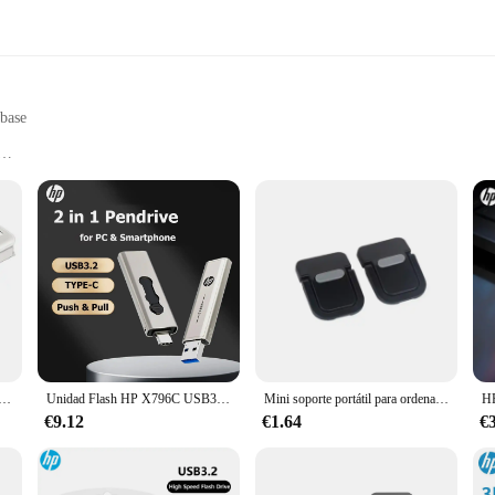
 base
ty
reliable and powerful component for your laptop. Equipped with an 820 M 1 G
rowsing the web, watching videos, or working on documents, this motherboard d
makes it a versatile choice for both personal and professional use.
 base is not only sleek but also durable. The lightweight construction ensures 
uild quality ensures that it can withstand the rigors of daily use, providing a r
2, 32GB, 64GB, alta velocidad, almacenamiento externo, Pen Drive de Metal, personalidad creativa, música para coche
Unidad Flash HP X796C USB3.2 tipo A tipo C, 256GB, 128GB, 64GB, memoria Dual de alta velocidad para teléfono inteligente y portátil
Mini soporte portátil para ordenador portátil, soporte de teclado para Macbook, Huawei, Samsung, Xiaomi, Dell, ASUS, HP, Toshiba
€9.12
€1.64
€
otherboard is designed to enhance your laptop's functionality. Whether you need
 serie portátil placa base has got you covered. Its compatibility with a variet
ds.