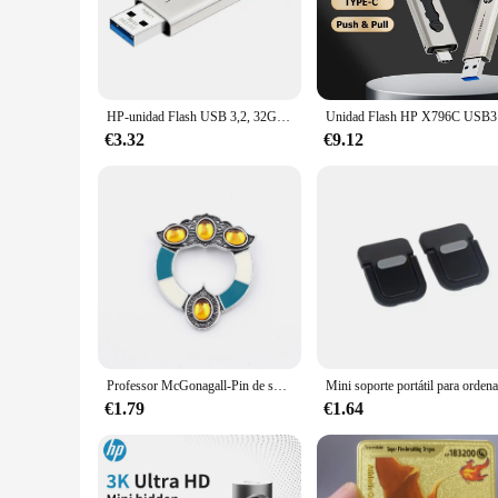
The HP 240 G2 246 G2 14 D serie portátil placa base con 8
and 8GB DDR3 RAM, this laptop ensures smooth multitasking
provides a visual experience that is both crisp and responsi
**Versatile Connectivity for Modern Users**
In an era where connectivity is key, the HP 240 G2 246 G2
HP-unidad Flash USB 3,2, 32GB, 64GB, alta velocidad, almacenamiento externo, Pen Drive de Metal, personalidad creativa, música para coche
Unidad Fla
allows for easy connection to a wide range of peripherals, 
246 G2 14 D serie portátil placa base con 820 M 1 GB GPU
€3.32
€9.12
**Designed for the Mobile Professional**
The HP 240 G2 246 G2 14 D serie portátil placa base con 82
pleasure to carry around, while the robust HM76 chipset ensur
whether it's for business trips or daily commutes. The HP
portability.
Professor McGonagall-Pin de solapa para hombre y mujer, broches de insignia de Metal, Pin de película HP, accesorios de joyería, regalo
€1.79
€1.64