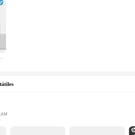
490W 1296P HD, cámara de coche, visión nocturna, monitoreo de estacionamiento, WiFi, DVR, grabación de vídeo en bucle
átiles
VRAM
ultiple ports