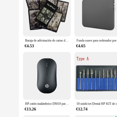
Baraja de adivinación de cartas de Tarot HP, versión en inglés, edición de oráculo, juego de mesa para fiesta
Funda suave para o
€4.53
€4.65
HP-ratón inalámbrico DM10 para oficina y negocios, periférico de modo Dual con Bluetooth, Micro sonido, portátil, Apple Notebook
€13.26
€12.74