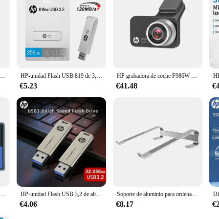
rdenador portátil, 11-15,6 pulgadas, accesorios para Xiaomi, HP, Dell, Lenovo, Macbook Air Pro
HP-unidad Flash USB 819 de 3,2 w, 128GB, 64GB, alta velocidad, almacenamiento externo, Pen Drive de Metal, personalidad creativa, música para coche
HP grabadora de coche F986W dashcam cámara de coche HD visión nocturna monitoreo de estacionamiento coche WiFi coche DVR grabación de vídeo en bucle
€5.23
€41.48
€
10 unids/set Dental HP KIT de cortador de carburo de tungsteno taladros de fresas dentales Material de acero de tungsteno 2,35mm
HP-unidad Flash USB 3,2 de alta velocidad, Pen Drive de Metal, con personalidad creativa, para música de coche, 32GB, 64GB, 128GB, 256GB
Soporte de aluminio para ordenador portátil, soporte elevador para Macbook Air 13, iPad Pro, Dell, HP, Lenovo, Xiaomi, soporte para tableta y ordenador
€4.06
€8.17
€