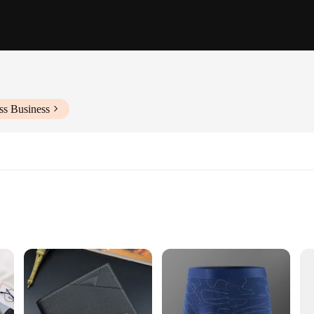
ss Business
are a testament to elegance and durability. Meticulously crafted from high-gra
ek, modern design ensures they complement any style, making them a versatile a