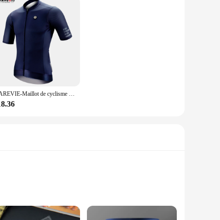
DAREVIE-Maillot de cyclisme à manches longues pour hommes et femmes, coupe couvertes, respirant, haute qualité, vêtements de cyclisme, éventuelles F 50 +
18.36