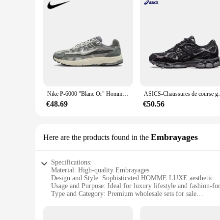
Nike P-6000 "Blanc Or" Hommes et Femmes Simple Rétro Mode Décontracté Absorbant Les Chocs Chaussures De Course CN0149-001
ASICS-Chaussures de course gel NYC pou
€48.69
€50.56
Embrayages
Here are the products found in the
Specifications:
Material: High-quality Embrayages
Design and Style: Sophisticated HOMME LUXE aesthetic
Usage and Purpose: Ideal for luxury lifestyle and fashion-fo
Type and Category: Premium wholesale sets for sale
Performance and Property: Durable and long-lasting
Parts and Accessories: Includes a variety of embrayages for v