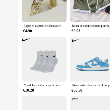
up for a formal event or adding a touch of sophistication to 
**Versatile and Stylish Accessories**
With the HOMME LUXE Anneaux, you have the freedom to mix a
them suitable for both men and women, ensuring a timeless lo
style or to gift to someone special. These rings are not just 
Bague en diamant de laboratoire en argent regardé 925 pour hommes et femmes, or 10 carats, bague de fiançailles, bague de mariage, bijoux de fête, livraison directe, croix, 4mm
Boxer en coton respirant pour hommes, sous-vêtem
**Ideal for Various Occasions**
€4.90
€2.03
Whether you're a wholesaler, vendor, or supplier looking to
designed to be worn in a variety of settings, from casual outi
of these rings make them an excellent choice for anyone look
Nike-Chaussettes de sport unisexes RefLightwePackage Crew, bas pour hommes et femmes, entraînement athlétique, S, M, L, XL, SX7676, 3 paires
Nike-Baskets
€10.28
€56.50