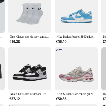
d that these pulls are not only stylish but also offer excellent value for money.
e, making them an attractive choice for homeowners, interior designers, and co
de dehors en Coton pour Homme, Baskets Souples et Respirantes, à la Mode, Haute artificiel asticité, Tube Moyen, Serviette de Course d'Été
Nike-Chaussettes de sport unisexes RefLightwePackage Crew, bas pour hommes et femmes, entraînement athlétique, S, M, L, XL, SX7676, 3 paires
Nike-Baskets basses Sb Dunk pour homme, chaussures de skateboard légères
€10.28
€56.50
€
mmes, Air Force 1, Noir et blanc, Confortable, Décontracté, Sports, Planche, Mode, Af1
Nike-Chaussures de dehors Rétro Décontractées et Polyvalentes, Air Force 1, Anti-Ald, Noir et Blanc, pour Homme et Femme
ASICS-Baskets de course gel NYC originales pour hommes et femmes, chaussures de sport aérées et équilibrées
€57.12
€50.56
€