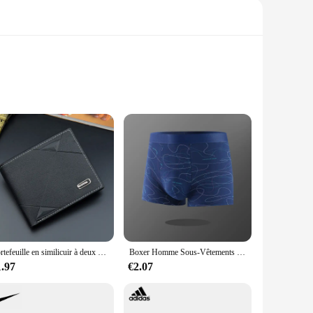
and long-lasting solution for enhancing the aesthetics of
o any space. Whether you're looking to revamp your kitchen
erior design styles, from modern to traditional.
 statement, the HOMME LUXE Pulls can be seamlessly
Portefeuille en similicuir à deux volets pour hommes, porte-cartes de crédit, porte-monnaie, pochette, zones solides, affaires minces, court
Boxer Homme Sous-Vêtements Rayés Pur Coton Respirant Boxershort Homme Boxers Mi-audiFour Coin Pantalon Taille L-3XL
ential and commercial settings. With their superior
1.97
€2.07
ity construction and timeless design, they are sure to