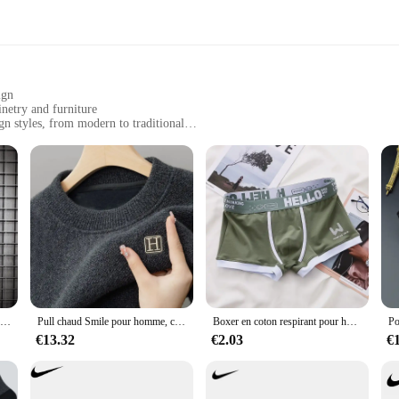
ign
inetry and furniture
gn styles, from modern to traditional
zes to fit diverse needs
n
onality and style. Crafted from robust zinc alloy, these pulls offer a durable 
y design, featuring the iconic HOMME LUXE branding, adds a touch of luxury t
 your bedroom dressers, these pulls are designed to complement a variety of int
ugh to suit diverse needs. Whether you're aiming for a subtle accent or a bold
Pull à col rond à rayures pour hommes, pulls College, qualité de créateur, vêtements décontractés, automne, hiver, 2024
Pull chaud Smile pour homme, col rond, brodé, décontracté, tour intérieur, optique, sous-vêtement thermique, hiver
Boxer en coton respirant pour hommes, sous-vêtements masculins, caleçons convexes en U, culottes sexy, grande taille
mpatibility with various furniture types make them a go-to choice for both resid
ust a decorative addition but a reliable and practical choice for any project.
€13.32
€2.03
€
UXE Pulls are an excellent addition to your product offerings. With their qual