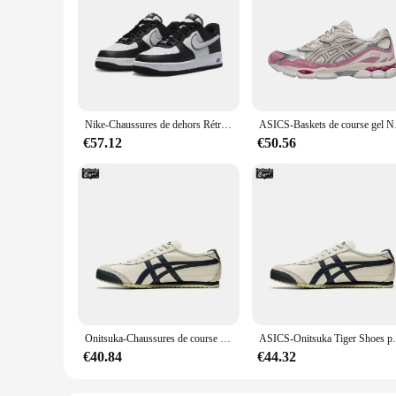
Nike-Chaussures de dehors Rétro Décontractées et Polyvalentes, Air Force 1, Anti-Ald, Noir et Blanc, pour Homme et Femme
ASICS-Baskets de 
€57.12
€50.56
Onitsuka-Chaussures de course légères Tiger pour hommes et femmes, à enfiler
ASICS-Onitsuka Tiger Shoes pour 
€40.84
€44.32