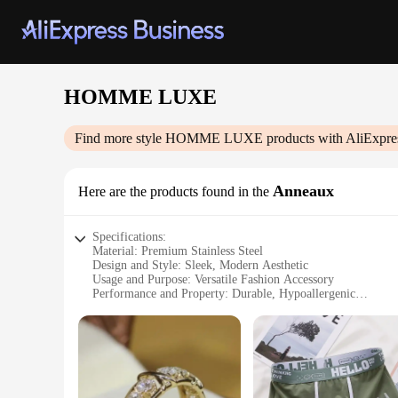
HOMME LUXE
Find more style
HOMME LUXE
products with AliExpre
Anneaux
Here are the products found in the
Specifications:
Material: Premium Stainless Steel
Design and Style: Sleek, Modern Aesthetic
Usage and Purpose: Versatile Fashion Accessory
Performance and Property: Durable, Hypoallergenic
Shape or Size: Available in Multiple Sizes
Quantity: Sold in Sets
Features:
**Elegant Craftsmanship and Durability**
The HOMME LUXE Anneaux are not just a statement piece; they 
hypoallergenic option for those with sensitive skin. The sle