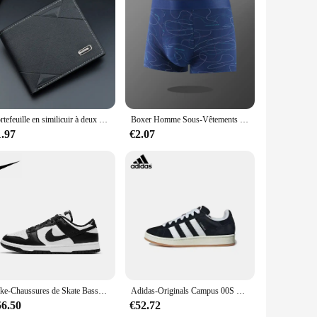
fted with the utmost attention to detail, ensuring that
ch of luxury to your everyday attire, these embrayages are
n their construction ensure that they maintain their luster
Portefeuille en similicuir à deux volets pour hommes, porte-cartes de crédit, porte-monnaie, pochette, zones solides, affaires minces, court
Boxer Homme Sous-Vêtements Rayés Pur Coton Respirant Boxershort Homme Boxers Mi-audiFour Coin Pantalon Taille L-3XL
ng possibilities, catering to diverse tastes and fashion
1.97
€2.07
also provide a profitable opportunity for vendors and
attractive addition to any store or boutique. With their
r quality and style.
Nike-Chaussures de Skate Basses Sb Dunk pour Homme et Femme, Baskets Classiques de dehors et de Fitness
Adidas-Originals Campus 00S Basses pour Homme et Femme, Chaussures de Skateboard, Simples et à la Mode
56.50
€52.72