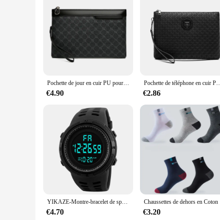
Features:
**Elevate Your Style with HOMME LUXE Embrayages**
The HOMME LUXE Embrayages are not just a collection of acces
every embrayage complements your wardrobe and enhances you
versatile enough to fit any scenario.
**Unmatched Quality and Versatility**
Embracing the essence of luxury, the HOMME LUXE Embrayages 
Pochette de jour en cuir PU pour hommes d'affaires, sac à main pour téléphone, porte-cartes masculin décontracté, haute qualité, designer de luxe
Pochette de téléphone en cuir PU pour hommes d'affaires, sac à main d'argent, étui porte-car
and functionality, making them a reliable addition to your col
preferences.
€4.90
€2.86
**The Perfect Choice for Vendors and Suppliers**
For those in the wholesale and retail business, the HOMME L
suppliers looking to expand their product offerings. The emb
durability and timeless appeal, these embrayages are sure to 
YIKAZE-Montre-bracelet de sport militaire pour hommes, montres numériques multifonctions pour hommes, horloge étanche, montre électronique pour étudiants, Y01
Chaussettes 
€4.70
€3.20