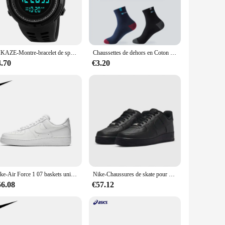
king or wearing individually. Their modern design makes
g you to choose the perfect assortment to suit your personal
YIKAZE-Montre-bracelet de sport militaire pour hommes, montres numériques multifonctions pour hommes, horloge étanche, montre électronique pour étudiants, Y01
Chaussettes de dehors en Coton pour Homme, Baskets Souples et Respirantes, à la Mode, Haute artificiel asticité, Tube Moyen, Serviette de Course d'Été
4.70
€3.20
 HOMME LUXE Anneaux are the perfect choice. These rings are
at can be shared or kept separate. The quality and versatility
Nike-Air Force 1 07 baskets unisexes, chaussures de skateboard rétro légères pour hommes et femmes
Nike-Chaussures de skate pour hommes et femmes, Air Force 1, Noir et blanc, Confortable, Décontracté, Sports, Planche, Mode, Af1
56.08
€57.12