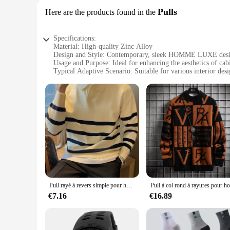
Pulls
Here are the products found in the
Specifications:
Material: High-quality Zinc Alloy
Design and Style: Contemporary, sleek HOMME LUXE des
Usage and Purpose: Ideal for enhancing the aesthetics of cab
Typical Adaptive Scenario: Suitable for various interior desi
Shape or Size or Weight or Quantity: Available in multiple si
Performance and Property: Durable and resistant to corrosio
Features:
**Elevate Your Interior Design**
The HOMME LUXE Pulls are a testament to the fusion of functi
your furniture and cabinetry. Their sleek and contemporar
cabinets, update your bathroom vanity, or elevate the look of
**Versatile and Adaptable**
Available in a range of sizes, these pulls are versatile eno
Pull rayé à revers simple pour hommes, pull décontracté, tricots vintage, mode coréenne, haut Y2K, automne, nouveau
integrated into your decor. Their ease of installation and co
performance and resistance to corrosion, these pulls are not j
€7.16
€16.89
**A Seamless Fit for Vendors and Suppliers**
For those in the wholesale and vendor industry, the HOMME L