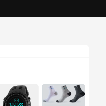
de stainless steel, these rings offer a resilient and
ddition to your jewelry collection. Whether you're dressing