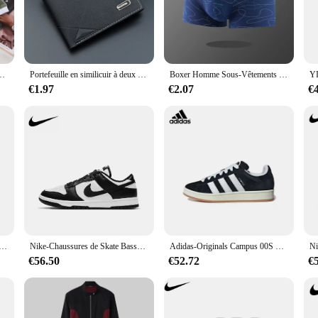
your everyday look, these rings are designed to withstand the test of time.
nd match. Available in a variety of sizes, these rings are perfect for stac
ok that transcends trends. The sets come in a variety of combinations, allowin
jewelry; they are an investment in quality and fashion.
ents masculins, caleçons convexes en U, culottes sexy, grande taille
Portefeuille en similicuir à deux volets pour hommes, porte-cartes de crédit, porte-monnaie, pochette, zones solides, affaires minces, court
Boxer Homme Sous-Vêtements Rayés Pur Coton Respirant Boxershort Homme Boxers Mi-audiFour Coin Pantalon Taille L-3XL
€1.97
€2.07
€
 stock up on quality jewelry, or an individual looking for a special gift, the
ngs to formal events. The sets are perfect for gifting, offering a complete set th
ing to add a touch of luxury to their wardrobe.
 basses Sb Dunk pour homme, chaussures de skateboard légères
Nike-Chaussures de Skate Basses Sb Dunk pour Homme et Femme, Baskets Classiques de dehors et de Fitness
Adidas-Originals Campus 00S Basses pour Homme et Femme, Chaussures de Skateboard, Simples et à la Mode
€56.50
€52.72
€