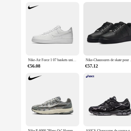
Nike-Air Force 1 07 baskets unisexes, chaussures de skateboard rétro légères pour hommes et femmes
Nike-Chaussures de skate pour hommes et fe
€56.08
€57.12
Nike P-6000 "Blanc Or" Hommes et Femmes Simple Rétro Mode Décontracté Absorbant Les Chocs Chaussures De Course CN0149-001
ASICS-Chaussures de course gel NYC pou