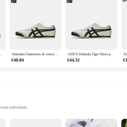
r hommes et femmes, baskets respirantes, originales, nouvelle collection 2024
Onitsuka-Chaussures de course légères Tiger pour hommes et femmes, à enfiler
ASICS-Onitsuka Tiger Shoes pour hommes et femmes, Chaussures de rencontre classiques, Mexique 66
€40.84
€44.32
€
rward individuals
ersatile styling