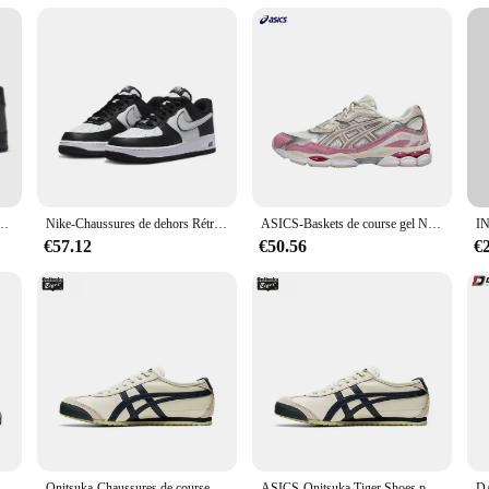
mmes, Air Force 1, Noir et blanc, Confortable, Décontracté, Sports, Planche, Mode, Af1
Nike-Chaussures de dehors Rétro Décontractées et Polyvalentes, Air Force 1, Anti-Ald, Noir et Blanc, pour Homme et Femme
ASICS-Baskets de course gel NYC originales pour hommes et femmes, chaussures de sport aérées et équilibrées
€57.12
€50.56
€
r hommes et femmes, baskets respirantes, originales, nouvelle collection 2024
Onitsuka-Chaussures de course légères Tiger pour hommes et femmes, à enfiler
ASICS-Onitsuka Tiger Shoes pour hommes et femmes, Chaussures de rencontre classiques, Mexique 66