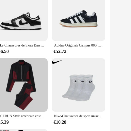
 Their wholesale availability ensures that you can provide
ntractors alike.
Nike-Chaussures de Skate Basses Sb Dunk pour Homme et Femme, Baskets Classiques de dehors et de Fitness
Adidas-Originals Campus 00S Basses pour Homme et Femme, Chaussures de Skateboard, Simples et à la Mode
56.50
€52.72
INCERUN Style américain ensembles mode hommes Sexy court à manches longues pantalon imbibé mâle épissage déconstruction deux pièces ensembles S-5XL
Nike-Chaussettes de sport unisexes RefLightwePackage Crew, bas pour hommes et femmes, entraînement athlétique, S, M, L, XL, SX7676, 3 paires
25.39
€10.28