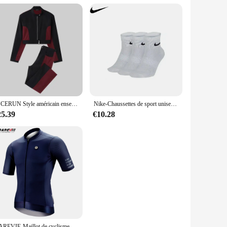
INCERUN Style américain ensembles mode hommes Sexy court à manches longues pantalon imbibé mâle épissage déconstruction deux pièces ensembles S-5XL
Nike-Chaussettes de sport unisexes RefLightwePackage Crew, bas pour hommes et femmes, entraînement athlétique, S, M, L, XL, SX7676, 3 paires
25.39
€10.28
DAREVIE-Maillot de cyclisme à manches longues pour hommes et femmes, coupe couvertes, respirant, haute qualité, vêtements de cyclisme, éventuelles F 50 +