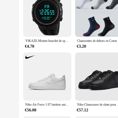
appeal to a broad audience. As a supplier, you can rest assure
your customers with a premium product at a competitive pric
YIKAZE-Montre-bracelet de sport militaire pour hommes, montres numériques multifonctions pour hommes, horloge étanche, montre électronique pour étudiants, Y01
Chaussettes 
€4.70
€3.20
Nike-Air Force 1 07 baskets unisexes, chaussures de skateboard rétro légères pour hommes et femmes
Nike-Chaussures de skate pour hommes et fe
€56.08
€57.12