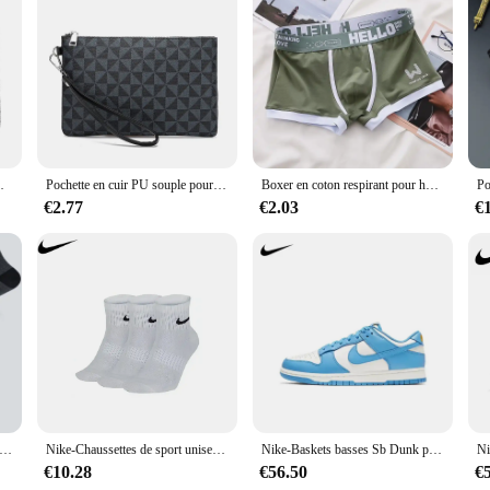
sories; they are a statement of elegance and sophistication. Each piece is cra
r overall look. Whether you're dressing up for a formal event or adding a tou
are designed to withstand the test of time. The high-quality materials used i
tes masculin, haute qualité, mode décontractée
Pochette en cuir PU souple pour hommes, sac à main de luxe pour hommes, porte-cartes d'affaires, haute qualité, mode masculine
Boxer en coton respirant pour hommes, sous-vêtements masculins, caleçons convexes en U, culottes sexy, grande taille
lection. The variety of embrayages available in each set allows for endless styli
€2.77
€2.03
€
UXE Embrayages are an excellent choice. These sets are not only for sale but 
rayages are packaged in a way that showcases their elegance and makes them an 
be a hit with your customers, ensuring repeat business and a strong reputation fo
de dehors en Coton pour Homme, Baskets Souples et Respirantes, à la Mode, Haute artificiel asticité, Tube Moyen, Serviette de Course d'Été
Nike-Chaussettes de sport unisexes RefLightwePackage Crew, bas pour hommes et femmes, entraînement athlétique, S, M, L, XL, SX7676, 3 paires
Nike-Baskets basses Sb Dunk pour homme, chaussures de skateboard légères
€10.28
€56.50
€