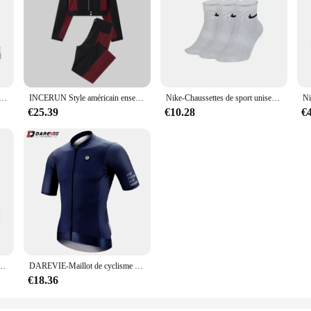
course gel NYC originales pour hommes et femmes, chaussures de sport aérées et équilibrées
INCERUN Style américain ensembles mode hommes Sexy court à manches longues pantalon imbibé mâle épissage déconstruction deux pièces ensembles S-5XL
Nike-Chaussettes de sport unisexes RefLightwePackage Crew, bas pour hommes et femmes, entraînement athlétique, S, M, L, XL, SX7676, 3 paires
€25.39
€10.28
€
hommes et femmes, Chaussures de rencontre classiques, Mexique 66
DAREVIE-Maillot de cyclisme à manches longues pour hommes et femmes, coupe couvertes, respirant, haute qualité, vêtements de cyclisme, éventuelles F 50 +
€18.36