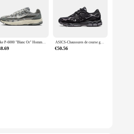
Nike P-6000 "Blanc Or" Hommes et Femmes Simple Rétro Mode Décontracté Absorbant Les Chocs Chaussures De Course CN0149-001
ASICS-Chaussures de course gel NYC pour hommes et femmes, baskets respirantes, originales, nouvelle collection 2024
48.69
€50.56