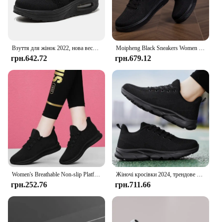
Взуття для жінок 2022, нова весняна мода, однотонне повсякденне взуття, чорні кросівки, шнурівка, кругла голова, взуття на платформі Zapatos Mujer
Moipheng Black Sneakers Women Casual Mesh Lace-up Sport Flat Shoes Girls Breathable White Chunky Sneakers Tenis Feminino
грн.642.72
грн.679.12
Women's Breathable Non-slip Platform Fashion 2022 Autumn New Casual Shoes Korean Running Shoes Black Sneakers Shoes for Women
Жіночі кросівки 2024, трендове зручне жіноче взуття, літнє взуття, дихаюче повсякденне спортивне взуття для бігу, ходьби, люксовий бренд
грн.252.76
грн.711.66