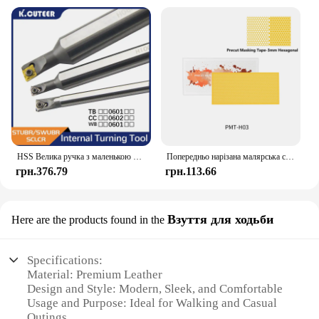
HSS Велика ручка з маленькою головкою Токарний інструмент H06K-STUBR06 H1005K-SWUBR06 H08K-SCLCR06-16 Твердосплавні пластини TBGT WBMT CCMT
Попередньо нарізана малярська стрічка DSPIAE PMT-H03 3 мм PMT-H05 5 мм PMT-H07 7 мм PMT-H09 9 мм PMT-SP Squiggle Pattern PMT-DC Цифровий камуфляж
грн.376.79
грн.113.66
Взуття для ходьби
Here are the products found in the
Specifications:
Material: Premium Leather
Design and Style: Modern, Sleek, and Comfortable
Usage and Purpose: Ideal for Walking and Casual
Outings