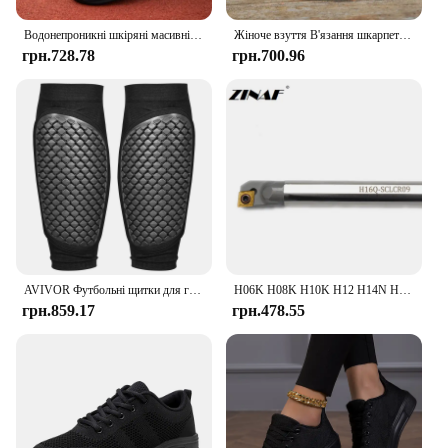
Водонепроникні шкіряні масивні кросівки для жінок, кросівки, повсякденне спортивне взуття, чорні кросівки, осінь, весна
Жіноче взуття В'язання шкарпеток Кросівки Жіноче легке повсякденне взуття без шнурівки Жіночі лофери великих розмірів Walking Famela
грн.728.78
грн.700.96
AVIVOR Футбольні щитки для гомілки Рукава Двошарові накладки для гомілки для дітей Молоді Дорослі Футбольні ігри Захисне футбольне спорядження
H06K H08K H10K H12 H14N H16Q SCLCR06 SCLCR09 Integral HSS high speed steel anti-vibration boring holder for CCMT carbide insert
грн.859.17
грн.478.55