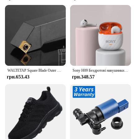
WALTETAP Square Blade Outer Round Chamfering Knife Rod SSSCR SSSCL 1212 1616 2020 2525 H09 K09 K12 M09 M12 Turning Tool
Sony H09 Бездротові навушники Bluetooth HD Навушники для дзвінків Справжній стереозвук Гарнітура Спорт Гра Музика Навушники-вкладиші з мікрофоном
грн.653.43
грн.348.57