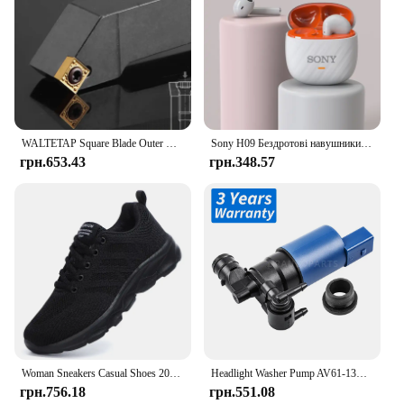
WALTETAP Square Blade Outer Round Chamfering Knife Rod SSSCR SSSCL 1212 1616 2020 2525 H09 K09 K12 M09 M12 Turning Tool
Sony H09 Бездротові навушники Bluetooth HD Навушники для дзвінків Справжній стереозвук Гарнітура Спорт Гра Музика Навушники-вкладиші з мікрофоном
грн.653.43
грн.348.57
Woman Sneakers Casual Shoes 2023 New Breathable Walking Mesh Lace Up Flat Vulcanized Shoes Women Tenis Running Shoes for Women
Headlight Washer Pump AV61-13K082-AA,31276093,31416483 For VOLVO S60,V60 2010-2018 / FORD C-MAX,GRAND C-MAX 2011-
грн.756.18
грн.551.08