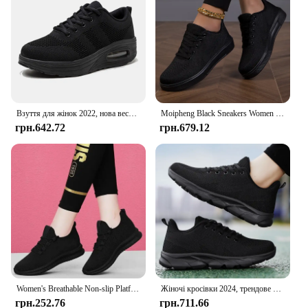
Взуття для жінок 2022, нова весняна мода, однотонне повсякденне взуття, чорні кросівки, шнурівка, кругла голова, взуття на платформі Zapatos Mujer
Moipheng Black Sneakers Women Casual Mesh Lace-up Sport Flat Shoes Girls Breathable White Chunky Sneakers Tenis Feminino
грн.642.72
грн.679.12
Women's Breathable Non-slip Platform Fashion 2022 Autumn New Casual Shoes Korean Running Shoes Black Sneakers Shoes for Women
Жіночі кросівки 2024, трендове зручне жіноче взуття, літнє взуття, дихаюче повсякденне спортивне взуття для бігу, ходьби, люксовий бренд
грн.252.76
грн.711.66