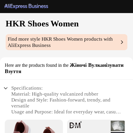
HKR Shoes Women
Find more style
HKR Shoes Women
products with
AliExpress Business
Жіночі Вулканізувати
Here are the products found in the
Взуття
Specifications:
Material: High-quality vulcanized rubber
Design and Style: Fashion-forward, trendy, and
versatile
Usage and Purpose: Ideal for everyday wear, casual
outings, and even light sports activities
Typical Adaptive Scenario: Perfect for urban
environments, outdoor activities, and social