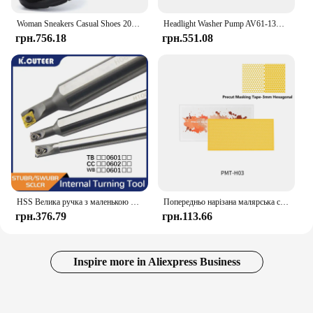
Woman Sneakers Casual Shoes 2023 New Breathable Walking Mesh Lace Up Flat Vulcanized Shoes Women Tenis Running Shoes for Women
Headlight Washer Pump AV61-13K082-AA,31276093,31416483 For VOLVO S60,V60 2010-2018 / FORD C-MAX,GRAND C-MAX 2011-
грн.756.18
грн.551.08
HSS Велика ручка з маленькою головкою Токарний інструмент H06K-STUBR06 H1005K-SWUBR06 H08K-SCLCR06-16 Твердосплавні пластини TBGT WBMT CCMT
Попередньо нарізана малярська стрічка DSPIAE PMT-H03 3 мм PMT-H05 5 мм PMT-H07 7 мм PMT-H09 9 мм PMT-SP Squiggle Pattern PMT-DC Цифровий камуфляж
грн.376.79
грн.113.66
Inspire more in Aliexpress Business