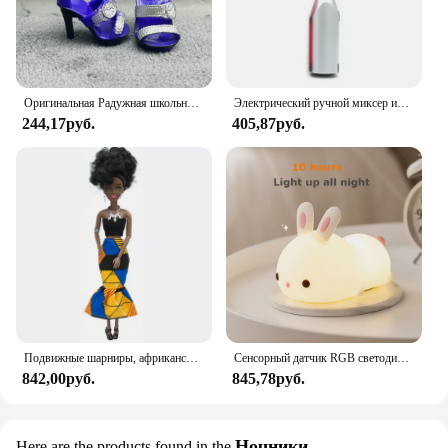
Оригинальная Радужная школьная кукла, можно выбрать обувь, каблук, сапоги, игрушки для девочек «сделай сам»
Электрический ручной миксер из нержавеющей стали, Легкий Блендер для выпечки и приготовления пищи
244,17руб.
405,87руб.
Подвижные шарниры, африканская черная кукла для американских кукол, аксессуары, тело Nudy с одеждой для Барби, игрушка для девочки, ролевая детская игрушка, подарок
Сенсорный датчик RGB светодиодный ночник с кроликом, 16 цветов, USB перезаряжаемая силиконовая лампа в виде кролика для детей, детские игрушки, подарок на фестиваль
842,00руб.
845,78руб.
Ночники
Here are the products found in the