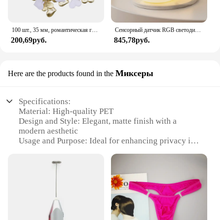
100 шт., 35 мм, романтическая губка, атласная ткань, лепестки в форме сердца, свадебные конфетти, настольная кровать, лепестки в форме сердца, свадебное украшение на день Святого Валентина
Сенсорный датчик RGB светодиодный ночник с кроликом, 16 цветов, USB перезаряжаемая силиконовая лампа в виде кролика для детей, детские игрушки, подарок на фестиваль
200,69руб.
845,78руб.
Миксеры
Here are the products found in the
Specifications:
Material: High-quality PET
Design and Style: Elegant, matte finish with a
modern aesthetic
Usage and Purpose: Ideal for enhancing privacy in
various settings, such as offices, homes, and public
spaces
Performance and Property: Provides excellent
privacy while maintaining clarity
Shape or Size: Available in a variety of sizes to fit
different window dimensions
Applicable People: Suitable for both residential and
commercial users seeking privacy solutions