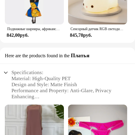
Подвижные шарниры, африканская черная кукла для американских кукол, аксессуары, тело Nudy с одеждой для Барби, игрушка для девочки, ролевая детская игрушка, подарок
Сенсорный датчик RGB светодиодный ночник с кроликом, 16 цветов, USB перезаряжаемая силиконовая лампа в виде кролика для детей, детские игрушки, подарок на фестиваль
842,00руб.
845,78руб.
Платья
Here are the products found in the
Specifications:
Material: High-Quality PET
Design and Style: Matte Finish
Performance and Property: Anti-Glare, Privacy
Enhancing
Applicable Environment: Indoor and Outdoor Use
Shape and Size: Available in Various Sizes to Fit
Different Windows
Quantity: Sold in Sets for Easy Installation
Features: