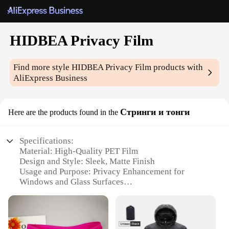
HIDBEA Privacy Film
Find more style
HIDBEA Privacy Film
products with
AliExpress Business
Стринги и тонги
Here are the products found in the
Specifications:
Material: High-Quality PET Film
Design and Style: Sleek, Matte Finish
Usage and Purpose: Privacy Enhancement for
Windows and Glass Surfaces
Performance and Property: UV Protection, Anti-
Glare
Typical Adaptive Scenario: Home, Office,
Commercial Spaces