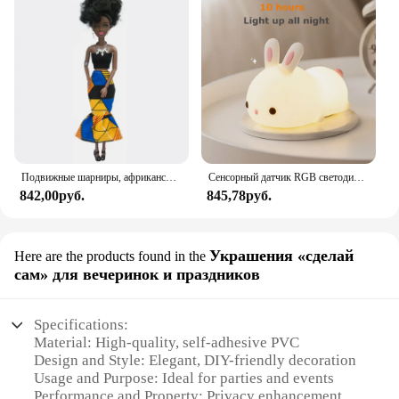
Подвижные шарниры, африканская черная кукла для американских кукол, аксессуары, тело Nudy с одеждой для Барби, игрушка для девочки, ролевая детская игрушка, подарок
Сенсорный датчик RGB светодиодный ночник с кроликом, 16 цветов, USB перезаряжаемая силиконовая лампа в виде кролика для детей, детские игрушки, подарок на фестиваль
842,00руб.
845,78руб.
Украшения «сделай
Here are the products found in the
сам» для вечеринок и праздников
Specifications:
Material: High-quality, self-adhesive PVC
Design and Style: Elegant, DIY-friendly decoration
Usage and Purpose: Ideal for parties and events
Performance and Property: Privacy enhancement,