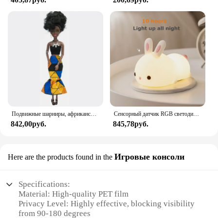
Подвижные шарниры, африканская черная кукла для американских кукол, аксессуары, тело Nudy с одеждой для Барби, игрушка для девочки, ролевая детская игрушка, подарок
Сенсорный датчик RGB светодиодный ночник с кроликом, 16 цветов, USB перезаряжаемая силиконовая лампа в виде кролика для детей, детские игрушки, подарок на фестиваль
842,00руб.
845,78руб.
Игровые консоли
Here are the products found in the
Specifications:
Material: High-quality PET film
Privacy Level: Highly effective, blocking visibility
from 90-180 degrees