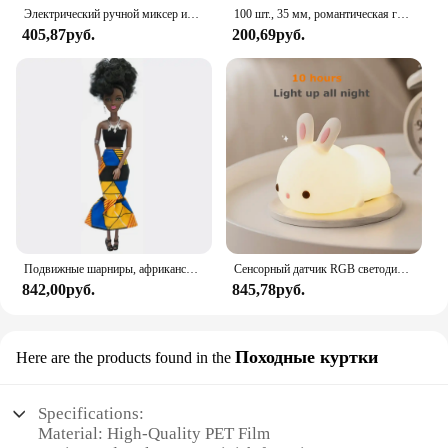
Электрический ручной миксер из нержавеющей стали, Легкий Блендер для выпечки и приготовления пищи
100 шт., 35 мм, романтическая губка, атласная ткань, лепестки в форме сердца, свадебные конфетти, настольная кровать, лепестки в форме сердца, свадебное украшение на день Святого Валентина
405,87руб.
200,69руб.
Подвижные шарниры, африканская черная кукла для американских кукол, аксессуары, тело Nudy с одеждой для Барби, игрушка для девочки, ролевая детская игрушка, подарок
Сенсорный датчик RGB светодиодный ночник с кроликом, 16 цветов, USB перезаряжаемая силиконовая лампа в виде кролика для детей, детские игрушки, подарок на фестиваль
842,00руб.
845,78руб.
Походные куртки
Here are the products found in the
Specifications:
Material: High-Quality PET Film