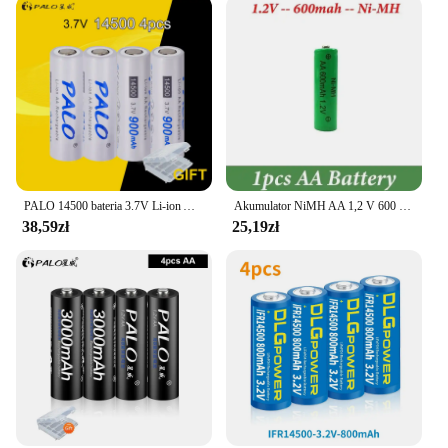
PALO 14500 bateria 3.7V Li-ion AA bateria 14500 akumulator chroniony obudowa baterii 3.7v 14500 bateria
Akumulator NiMH AA 1,2 V 600 mAh Nadaje się do budzika MP3/MP4 Latarka Zabawki Golarka elektryczna Pilot zdalnego sterowania
38,59zł
25,19zł