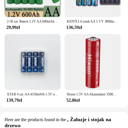
2-50 szt. Baterii 1.2V AA 600mAh akumulator NI-MH 1.5V AA do zegarów komputery myszy zabawki MP3/MP4 tak dalej
KENTLI 4 sztuk AA 1.5 V 3000mWh litowo-jonowy akumulator + 4 kanał litowo polimerowy akumulator litowo-jonowy ładowarka baterii
29,99zł
136,59zł
XTAR 4 szt. AA 4150mWh 1.5V akumulator litowo-jonowy AA baterie litowe z inteligentna dioda LED wskaźnikiem dla myszy zegarowej
Hixon 1.5V AA Akumulator 3500mWh Litowy 1.5v aa Akumulator litowo-jonowy do zdalnie sterowanej myszy Mały wentylator Zabawka elektryczna
139,79zł
52,86zł
, Żaluzje i stojak na
Here are the products found in the
drzewo