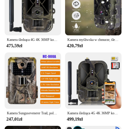
Kamera śledząca 4G 4K 36MP kontrola aplikacji 8000MA bateria litowa kamera myśliwska noktowizor rozpoznawanie dzikiej przyrody
Kamera myśliwska w chmurze, śledzenie na zewnątrz, 4K, 36 MP, kontrola 4G, bateria AA, noktowizor, 120 ° Wykrywanie, nagrywanie dzikiej przyrody
475,59zł
420,79zł
Kamera Sungusevenerer Trail, polowanie na dziką zwierzynę, seria pułapek, HC900A, HC900PRO, HC940PRO-Li dla bezpieczeństwa w domu
Kamera śledząca 4G 4K 36MP kontrola aplikacji kamera myśliwska chmur gra na zewnątrz kamera noktowizyjna wykrywająca 120 ° rozpoznanie dzikich zwierząt
247,01zł
499,19zł