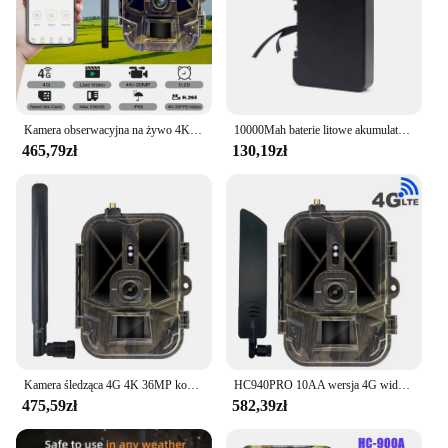
The HC940PRO AA is not just a tool; it's a
dependable partner for all your securing and
organizing needs.
Kamera obserwacyjna na żywo 4K 4G 30MP APP Clould serwisowe kamery myśliwskie 10000Mah akumulator litowy noktowizor pułapki fotograficzne HC940PROLI
10000Mah baterie litowe akumulatory do Suntekcam Wifi940PROLI HC940PROLI bateria litowa wersja kamera obserwacyjna
465,79zł
130,19zł
Kamera śledząca 4G 4K 36MP kontrola aplikacji 8000MA bateria litowa kamera myśliwska noktowizor rozpoznawanie dzikiej przyrody
HC940PRO 10AA wersja 4G wideo na żywo kamera obserwacyjna bezprzewodowa aplikacja do gier w chmurze wodoodporna kamera IP66
475,59zł
582,39zł