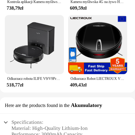
Kontrola aplikacji Kamera myśliwska 4K 30fps z akumulatorem litowym 10000mAh HC940PRO-Li 36MP Usługa chmurkowa do monitorowania dzikiej przyrody Pułapki fotograficzne
Kamera myśliwska 4G na żywo HC940PRO-AA bez baterii litowej 4K 30M Media APP Clould Service Night Vision Photo Traps Cam
738,79zł
609,59zł
Odkurzacz robota ILIFE V9/V9Pro, samoopróżnianie, silne ssanie 3000Pa, nawigacja żyroskopowa, harmonogram, sterowanie App/Alexa, na sierść zwierząt
Odkurzacz Robot LIECTROUX V3S PRO,zestaw do mopowania na sucho i mokro, inteligentne mapowanie,aplikacja WiFi, ssanie 4KPa,silnik bezszczotkowy, współpracuje z Alexą,idealny do sierści zwierząt,dywanów, twardych podłóg
518,77zł
409,43zł
Akumulatory
Here are the products found in the
Specifications:
Material: High-Quality Lithium-Ion
Performance: 3000mAh Capacity