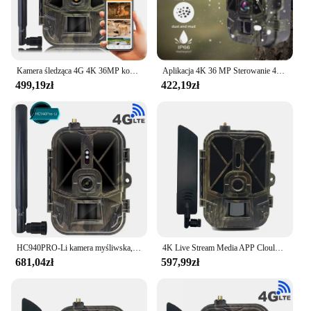
Kamera śledząca 4G 4K 36MP kontrola aplikacji kamera myśliwska chmur gra na zewnątrz kamera noktowizyjna wykrywająca 120 ° rozpoznanie dzikich zwierząt
Aplikacja 4K 36 MP Sterowanie 4G Kamera myśliwska w chmurze Śledzenie na zewnątrz Bateria AA Night Vision 120° Wykrywanie rozpoznawczej dzikiej przyrody
499,19zł
422,19zł
HC940PRO-Li kamera myśliwska, 36MP, 4K, fotopułapki, 10000mAh Li-Battery, sterowanie aplikacją, usługa chmurowa do monitorowania dzikiej przyrody
4K Live Stream Media APP Clould Service Hunting Trail Camera 4G 36MP Night Vision Photo HC940PRO camera bez baterii litowej
681,04zł
597,99zł