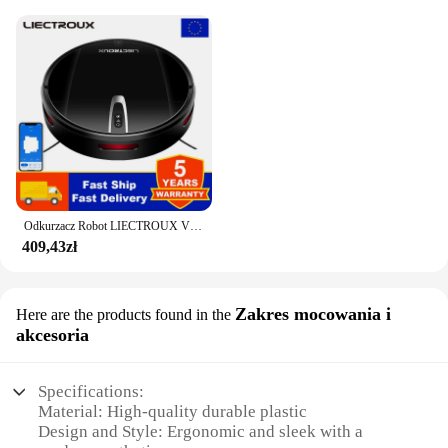
Odkurzacz Robot LIECTROUX V3S PRO,zestaw do mopowania na sucho i mokro, inteligentne mapowanie,aplikacja WiFi, ssanie 4KPa,silnik bezszczotkowy, współpracuje z Alexą,idealny do sierści zwierząt,dywanów, twardych podłóg
409,43zł
Zakres mocowania i
Here are the products found in the
akcesoria
Specifications:
Material: High-quality durable plastic
Design and Style: Ergonomic and sleek with a