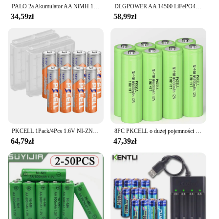
PALO 2a Akumulator AA NiMH 1.2V 3000mAh Aa Akumulatory do zdalnego sterowania kamerą zabawkową 1.2v Bateria Aa
DLGPOWER AA 14500 LiFePO4 bateria 3.2V 800mAh akumulator 2000 cykl rozładowania latarka bezprzewodowa mysz klawiatura zabawka
34,59zł
58,99zł
PKCELL 1Pack/4Pcs 1.6V NI-ZN AA Akumulator 2500mwh + 1Pack/4Pcs AAA Baterie w 900mwh Do Zabawek Mikrofon Radio
8PC PKCELL o dużej pojemności ni-mh AA 600mAh akumulatory 2A 1.2V naładuj baterię do ogrodowej lampy lampa słoneczna
64,79zł
47,39zł