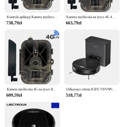
Kontrola aplikacji Kamera myśliwska 4K 30fps z akumulatorem litowym 10000mAh HC940PRO-Li 36MP Usługa chmurkowa do monitorowania dzikiej przyrody Pułapki fotograficzne
Kamera myśliwska na żywo 4G 4K 30MP HC940PRO Media APP Clould Service bez baterii litowej Night Vision Photo Traps kamera
738,79zł
663,79zł
Kamera myśliwska 4G na żywo HC940PRO-AA bez baterii litowej 4K 30M Media APP Clould Service Night Vision Photo Traps Cam
Odkurzacz robota ILIFE V9/V9Pro, samoopróżnianie, silne ssanie 3000Pa, nawigacja żyroskopowa, harmonogram, sterowanie App/Alexa, na sierść zwierząt
609,59zł
518,77zł