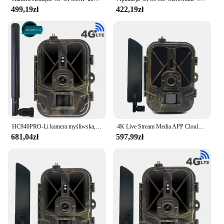
499,19zł
422,19zł
HC940PRO-Li kamera myśliwska, 36MP, 4K, fotopułapki, 10000mAh Li-Battery, sterowanie aplikacją, usługa chmurowa do monitorowania dzikiej przyrody
4K Live Stream Media APP Clould Service Hunting Trail Camera 4G 36MP Night Vision Photo HC940PRO camera bez baterii litowej
681,04zł
597,99zł