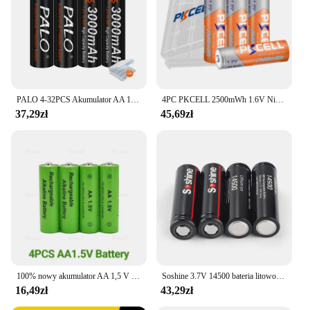
PALO 4-32PCS Akumulator AA 1.2V NIMH AA 3000mAh Niskie samowyładowanie akumulatorów AA NI-MH do aparatu samochodzik-zabawka + etui na baterię
4PC PKCELL 2500mWh 1.6V Ni-Zn AA Akumulatory 2A AA NIZN Baterie do aparatów fotograficznych Baterie do zabawek z 1PC AA Battery Holder Box
37,29zł
45,69zł
100% nowy akumulator AA 1,5 V 4800 mah ładowany do zegara zabawki latarka zdalnie sterowana bateria aparatu + ładowarka!
Soshine 3.7V 14500 bateria litowo-jonowa bateria litowa AA 900mAh akumulator 1000 razy do kalkulatora LED latarka
16,49zł
43,29zł