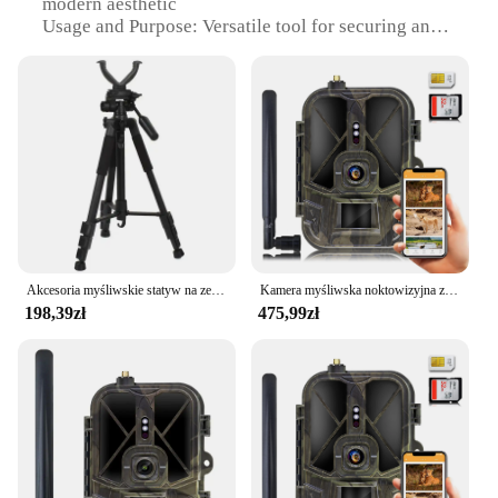
modern aesthetic
Usage and Purpose: Versatile tool for securing and
organizing items
Performance and Property: Sturdy construction with
a strong grip
Parts and Accessories: Comes with a variety of
mounting options and accessories
Applicable People: Ideal for DIY enthusiasts,
professionals, and anyone looking for a reliable tool
for securing items
Features:
|Wholesale|Vendors|
Akcesoria myśliwskie statyw na zewnątrz do polowania stojak na drążek strzelecki aluminiowy stojak w kształcie V-jarzma uniwersalny statyw kamery 1.8M
Kamera myśliwska noktowizyjna ze sterowaniem aplikacją, kamera śledząca 4G, kontrola aplikacji, serwis w chmurze, bateria litowo-jonowa 8000 mAh, 120 ° Wykrywanie,
198,39zł
475,99zł
**Versatile and Reliable**
The HC940PRO AA Zakres mocowania i akcesoria
is a must-have for anyone who values organization
and security. This tool is designed to provide a
robust solution for a wide range of applications,
from securing items in vehicles to organizing tools
in workshops. Its versatility is evident in the
numerous mounting options and accessories that
come with it, ensuring that you can find the perfect