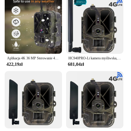
Aplikacja 4K 36 MP Sterowanie 4G Kamera myśliwska w chmurze Śledzenie na zewnątrz Bateria AA Night Vision 120° Wykrywanie rozpoznawczej dzikiej przyrody
HC940PRO-Li kamera myśliwska, 36MP, 4K, fotopułapki, 10000mAh Li-Battery, sterowanie aplikacją, usługa chmurowa do monitorowania dzikiej przyrody
422,19zł
681,04zł