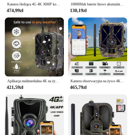
versatility.
Kamera śledząca 4G 4K 36MP kontrola aplikacji 8000MA bateria litowa kamera myśliwska noktowizor rozpoznawanie dzikiej przyrody
10000Mah baterie litowe akumulatory do Suntekcam Wifi940PROLI HC940PROLI bateria litowa wersja kamera obserwacyjna
474,99zł
130,19zł
Aplikacja multimedialna 4K na żywo, aby nie polować na baterie litowe, kamera obserwacyjna kamera 4G 30M noktowizyjne fotopułapki HC940PRO-AA
Kamera obserwacyjna na żywo 4K 4G 30MP APP Clould serwisowe kamery myśliwskie 10000Mah akumulator litowy noktowizor pułapki fotograficzne HC940PROLI
421,59zł
465,79zł