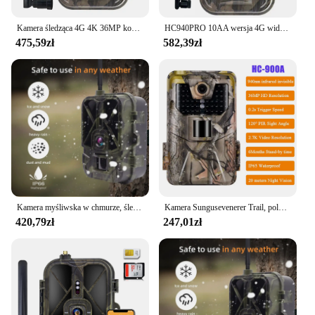
Kamera śledząca 4G 4K 36MP kontrola aplikacji 8000MA bateria litowa kamera myśliwska noktowizor rozpoznawanie dzikiej przyrody
HC940PRO 10AA wersja 4G wideo na żywo kamera obserwacyjna bezprzewodowa aplikacja do gier w chmurze wodoodporna kamera IP66
475,59zł
582,39zł
Kamera myśliwska w chmurze, śledzenie na zewnątrz, 4K, 36 MP, kontrola 4G, bateria AA, noktowizor, 120 ° Wykrywanie, nagrywanie dzikiej przyrody
Kamera Sungusevenerer Trail, polowanie na dziką zwierzynę, seria pułapek, HC900A, HC900PRO, HC940PRO-Li dla bezpieczeństwa w domu
420,79zł
247,01zł