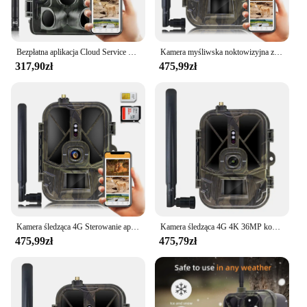
Bezpłatna aplikacja Cloud Service 4G kamera obserwacyjna 4K transmisja na żywo polowanie na dziką przyrodę nadzór komórkowe kamery bezprzewodowe HC801PRO 30MP
Kamera myśliwska noktowizyjna ze sterowaniem aplikacją, kamera śledząca 4G, kontrola aplikacji, serwis w chmurze, bateria litowo-jonowa 8000 mAh, 120 ° Wykrywanie,
317,90zł
475,99zł
Kamera śledząca 4G Sterowanie aplikacją 4K Usługa w chmurze 8000 Mah Akumulator litowo-jonowy Kamera myśliwska Cam NightVision 120 ° Wykrywanie dzikiej przyrody
Kamera śledząca 4G 4K 36MP kontrola aplikacji 8000MA bateria litowa kamera myśliwska noktowizor kamera rozpoznawcza dzikiej przyrody
475,99zł
475,79zł