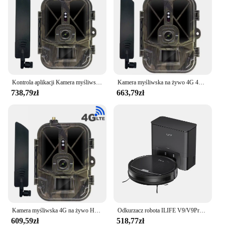
Kontrola aplikacji Kamera myśliwska 4K 30fps z akumulatorem litowym 10000mAh HC940PRO-Li 36MP Usługa chmurkowa do monitorowania dzikiej przyrody Pułapki fotograficzne
Kamera myśliwska na żywo 4G 4K 30MP HC940PRO Media APP Clould Service bez baterii litowej Night Vision Photo Traps kamera
738,79zł
663,79zł
Kamera myśliwska 4G na żywo HC940PRO-AA bez baterii litowej 4K 30M Media APP Clould Service Night Vision Photo Traps Cam
Odkurzacz robota ILIFE V9/V9Pro, samoopróżnianie, silne ssanie 3000Pa, nawigacja żyroskopowa, harmonogram, sterowanie App/Alexa, na sierść zwierząt
609,59zł
518,77zł