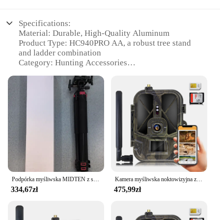
Specifications:
Material: Durable, High-Quality Aluminum
Product Type: HC940PRO AA, a robust tree stand
and ladder combination
Category: Hunting Accessories
Design and Style: Ergonomic, Lightweight, and
Easy-to-Use
Usage and Purpose: Ideal for tree stand hunting
Typical Adaptive Scenario: Outdoor hunting
expeditions
Shape or Size or Weight or Quantity: Compact and
Portable with a Maximum Load Capacity
Performance and Property: Sturdy and Reliable for
Supporting Heavy Gear
Parts and Accessories: Includes a Tree Stand and
Ladder Set
Podpórka myśliwska MIDTEN z solidną aluminiową ramą Lekka zapewnia stabilność Regulowane nogi Obsługa głośnomówiąca na zewnątrz
Kamera myśliwska noktowizyjna ze sterowaniem aplikacją, kamera śledząca 4G, kontrola aplikacji, serwis w chmurze, bateria litowo-jonowa 8000 mAh, 120 ° Wykrywanie,
334,67zł
475,99zł
Features:
|Wholesale|Vendors|
**Unmatched Durability and Portability**