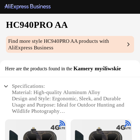
HC940PRO AA
Find more style
HC940PRO AA
products with
AliExpress Business
Kamery myśliwskie
Here are the products found in the
Specifications:
Material: High-quality Aluminum Alloy
Design and Style: Ergonomic, Sleek, and Durable
Usage and Purpose: Ideal for Outdoor Hunting and
Wildlife Photography
Performance and Property: High-Resolution
Imaging with Night Vision Capability
Parts and Accessories: Includes a Comprehensive
Set of Accessories for Enhanced Functionality