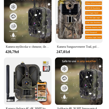
Kamera myśliwska w chmurze, śledzenie na zewnątrz, 4K, 36 MP, kontrola 4G, bateria AA, noktowizor, 120 ° Wykrywanie, nagrywanie dzikiej przyrody
Kamera Sungusevenerer Trail, polowanie na dziką zwierzynę, seria pułapek, HC900A, HC900PRO, HC940PRO-Li dla bezpieczeństwa w domu
420,79zł
247,01zł
Kamera śledząca 4G 4K 36MP kontrola aplikacji kamera myśliwska chmur gra na zewnątrz kamera noktowizyjna wykrywająca 120 ° rozpoznanie dzikich zwierząt
Aplikacja 4K 36 MP Sterowanie 4G Kamera myśliwska w chmurze Śledzenie na zewnątrz Bateria AA Night Vision 120° Wykrywanie rozpoznawczej dzikiej przyrody