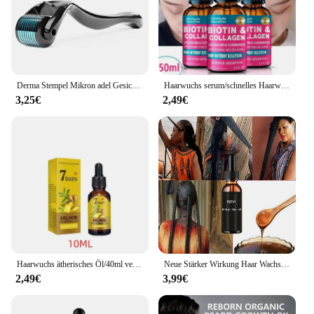
Derma Stempel Mikron adel Gesichts walze Massage gerät einstellbare Titan Nadel Länge Hautpflege Bart wachstum Kopfhaut Haar walze
Haarwuchs serum/schnelles Haarwuchs produkt
3,25€
2,49€
Haarwuchs ätherisches Öl/40ml verhindern Haarausfall flüssige dichte Haare Wachstum Serum profession elle Haar behandlung Gesundheits wesen
Neue Stärker Wirkung Haar Wachstum Öl für Schwarze Frauen Alte Afrikanische Haar Wachstum Formel Extrakt Starke Wirkung TRSTAY
2,49€
3,99€