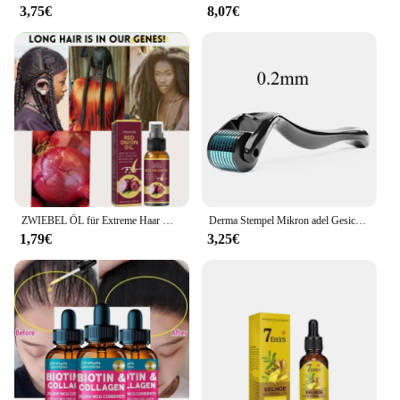
3,75€
8,07€
ZWIEBEL ÖL für Extreme Haar Wachstum, Bruch, Kopfhaut Behandlung, alopezie Anti Haarausfall Schnelle Wachsen Zu Verhindern Haar Trocken Öl
Derma Stempel Mikron adel Gesichts walze Massage gerät einstellbare Titan Nadel Länge Hautpflege Bart wachstum Kopfhaut Haar walze
1,79€
3,25€