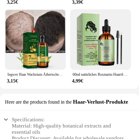
3,25€
3,39€
Ingwer Haar Wachstum Ätherisches Öl Natürliche Anti Haarausfall Produkte Schnelle Wachsen Verhindern Haarausfall Behandlung Keim Flüssigkeit Männer Frauen
60ml natürliches Rosmarin-Haaröl Haarwuchs öl Haarpflege öl pflegendes stärkendes Haarpflege öl für Frauen Männer
3,15€
4,99€
Haar-Verlust-Produkte
Here are the products found in the
Specifications:
Material: High-quality botanical extracts and
essential oils
Product Discount: Available for wholesale vendors