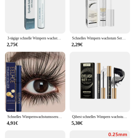
individuals seeking a personal touch to their beauty
regimen. The serum's performance is unmatched,
promising a significant improvement in the
appearance and health of your eyelashes. With its
ease of use and impressive results, this serum is a
must-have for anyone desiring lush, fuller lashes.
3-tägige schnelle Wimpern wachstums essenz Wimpern verbesserungs-und Verlängerung kosmetik natürliche dicke lange Locken wimpern wachstums flüssigkeit
Schnelles Wimpern wachstum Serum Augenbrauen lift Verlängerung Wimpern vergrößerung Wimpern verdickung aktivieren Wimpern follikel neu
2,75€
2,29€
Schnelles Wimpernwachstumsserum, Enhancer, Wimpern länger, vollere, dickere Wimpern, flüssig, natürliches Curling, Wimpernlifting, Make-up, Schönheitspflege
Qibest schnelles Wimpern wachstum Serum pflegend verbessern Mascara Curling dicke verlängernde Wimpern wasserdicht langlebige Wimpern Set
4,91€
5,30€