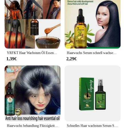
YRFKT Haar Wachstum Öl Essenz Öle für Schwarze Frauen Alte Afrikanische HairRegrowth Formel Extrakt Starke Wirkung
Haarwuchs Serum schnell wachsendes Haar ätherisches Öl Schönheit Haarpflege/40ml dichtes Nachwachsen Ingwer Haar fördert die Regeneration
1,39€
2,29€
Haarwuchs behandlung Flüssigkeit vier Kräuter natürliche Inhaltsstoffe Haarwuchs mittel Serum Haarpflege Haarausfall Prävention Serie
Schnelles Haar wachstum Serum Spray gegen Haarausfall verhindern Kahlheit Kopfhaut behandlung Reparatur Wurzeln Schönheit Gesundheit Haarpflege für Männer Frauen