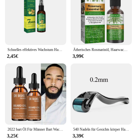
Schnelles effektives Wachstum Haar ätherisches Öl Ingwer verhindern Haarausfall Kopfhaut behandlung dickere Haarpflege produkte für Männer Frauen 50ml
Ätherisches Rosmarinöl, Haarwachstumsprodukte, Bio-Haarprodukte, Kopfhaut-Haarstärkungsöl für nährt glänzendes Haar, gesund
2,45€
3,99€
2022 bart Öl Für Männer Bart Wachstum Enhancer Essenz Öl Lassen-in Conditioner Wiederherstellung der Natürlichen Feuchtigkeit Bart Schönheit Produkte
540 Nadeln für Gesichts körper Haarwuchs Derma Roller für Haut Bart 0,2mm 0,25mm 0,3mm Nadel Micro Face Roll Tool Hautpflege
3,25€
3,39€