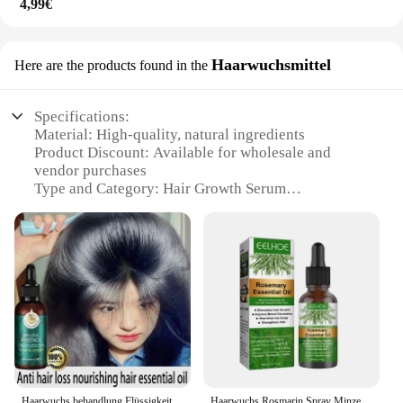
4,99€
Haarwuchsmittel
Here are the products found in the
Specifications:
Material: High-quality, natural ingredients
Product Discount: Available for wholesale and
vendor purchases
Type and Category: Hair Growth Serum
Design and Style: Sleek, easy-to-use applicator
Usage and Purpose: Promotes hair growth and
nourishment
Typical Adaptive Scenario: Ideal for individuals
seeking to enhance hair density and appearance
Features:
|Vendors|
**Unlock Your Hair's Potential**
The Growth Serum Haarwuchsmittel is a
Haarwuchs behandlung Flüssigkeit vier Kräuter natürliche Inhaltsstoffe Haarwuchs mittel Serum Haarpflege Haarausfall Prävention Serie
Haarwuchs Rosmarin Spray Minze Split Enden trockene pflegende Behandlung Haarmaske Glatze Stärkung Anti-Verlust-Shampoo ätherisches Öl