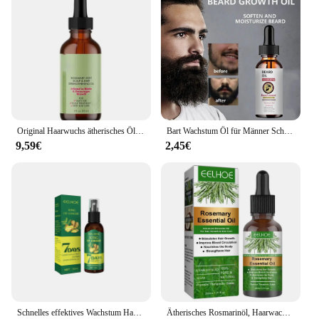
Original Haarwuchs ätherisches Öl Rosmarin Minze Haar stärkende pflegende Behandlung für Spliss und trockene Haarmaske
Bart Wachstum Öl für Männer Schnelle Absorption Befeuchten Bart Effektive Bart Enhancer Serum Natürliche Anlage Bart Behandlung 60ML
9,59€
2,45€
Schnelles effektives Wachstum Haar ätherisches Öl Ingwer verhindern Haarausfall Kopfhaut behandlung dickere Haarpflege produkte für Männer Frauen 50ml
Ätherisches Rosmarinöl, Haarwachstumsprodukte, Bio-Haarprodukte, Kopfhaut-Haarstärkungsöl für nährt glänzendes Haar, gesund