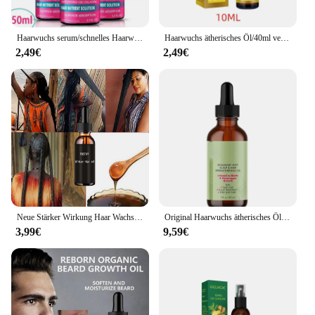
Haarwuchs serum/schnelles Haarwuchs produkt
Haarwuchs ätherisches Öl/40ml verhindern Haarausfall flüssige dichte Haare Wachstum Serum profession elle Haar behandlung Gesundheits wesen
2,49€
2,49€
Neue Stärker Wirkung Haar Wachstum Öl für Schwarze Frauen Alte Afrikanische Haar Wachstum Formel Extrakt Starke Wirkung TRSTAY
Original Haarwuchs ätherisches Öl Rosmarin Minze Haar stärkende pflegende Behandlung für Spliss und trockene Haarmaske
3,99€
9,59€