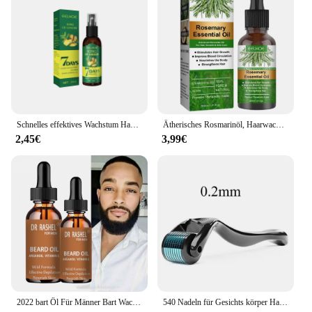
Schnelles effektives Wachstum Haar ätherisches Öl Ingwer verhindern Haarausfall Kopfhaut behandlung dickere Haarpflege produkte für Männer Frauen 50ml
Ätherisches Rosmarinöl, Haarwachstumsprodukte, Bio-Haarprodukte, Kopfhaut-Haarstärkungsöl für nährt glänzendes Haar, gesund
2,45€
3,99€
2022 bart Öl Für Männer Bart Wachstum Enhancer Essenz Öl Lassen-in Conditioner Wiederherstellung der Natürlichen Feuchtigkeit Bart Schönheit Produkte
540 Nadeln für Gesichts körper Haarwuchs Derma Roller für Haut Bart 0,2mm 0,25mm 0,3mm Nadel Micro Face Roll Tool Hautpflege