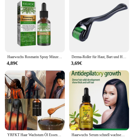
Haarwuchs Rosmarin Spray Minze Split Enden trockene pflegende Behandlung Haarmaske Glatze Stärkung Anti-Verlust-Shampoo ätherisches Öl
Derma-Roller für Haut, Bart und Haare, 0,2 mm, 0,25 mm, 0,3 mm Nadel – Mikro-Gesichtsrollenwerkzeug 540 Nadeln für Gesichts-, Körper- und Haarwachstum
4,89€
3,69€
YRFKT Haar Wachstum Öl Essenz Öle für Schwarze Frauen Alte Afrikanische HairRegrowth Formel Extrakt Starke Wirkung
Haarwuchs Serum schnell wachsendes Haar ätherisches Öl Schönheit Haarpflege/40ml dichtes Nachwachsen Ingwer Haar fördert die Regeneration