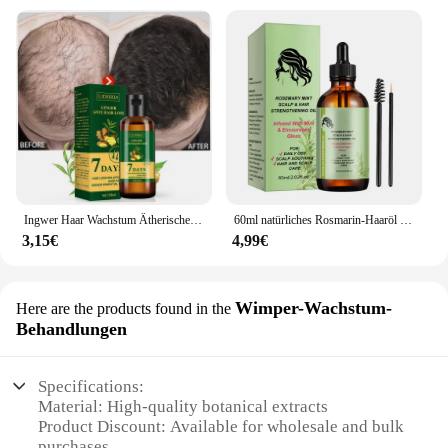
Ingwer Haar Wachstum Ätherisches Öl Natürliche Anti Haarausfall Produkte Schnelle Wachsen Verhindern Haarausfall Behandlung Keim Flüssigkeit Männer Frauen
60ml natürliches Rosmarin-Haaröl Haarwuchs öl Haarpflege öl pflegendes stärkendes Haarpflege öl für Frauen Männer
3,15€
4,99€
Wimper-Wachstum-
Here are the products found in the
Behandlungen
Specifications:
Material: High-quality botanical extracts
Product Discount: Available for wholesale and bulk
purchases