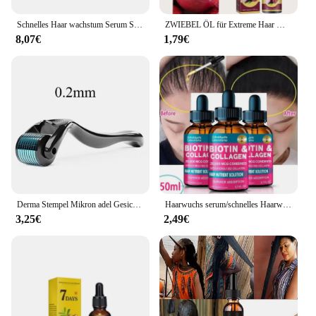
Schnelles Haar wachstum Serum Spray gegen Haarausfall verhindern Kahlheit Kopfhaut behandlung Reparatur Wurzeln Schönheit Gesundheit Haarpflege für Männer Frauen
ZWIEBEL ÖL für Extreme Haar Wachstum, Bruch, Kopfhaut Behandlung, alopezie Anti Haarausfall Schnelle Wachsen Zu Verhindern Haar Trocken Öl
8,07€
1,79€
Derma Stempel Mikron adel Gesichts walze Massage gerät einstellbare Titan Nadel Länge Hautpflege Bart wachstum Kopfhaut Haar walze
Haarwuchs serum/schnelles Haarwuchs produkt
3,25€
2,49€