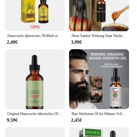
Haarwuchs ätherisches Öl/40ml verhindern Haarausfall flüssige dichte Haare Wachstum Serum profession elle Haar behandlung Gesundheits wesen
Neue Stärker Wirkung Haar Wachstum Öl für Schwarze Frauen Alte Afrikanische Haar Wachstum Formel Extrakt Starke Wirkung TRSTAY
2,49€
3,99€
Original Haarwuchs ätherisches Öl Rosmarin Minze Haar stärkende pflegende Behandlung für Spliss und trockene Haarmaske
Bart Wachstum Öl für Männer Schnelle Absorption Befeuchten Bart Effektive Bart Enhancer Serum Natürliche Anlage Bart Behandlung 60ML
9,59€
2,45€