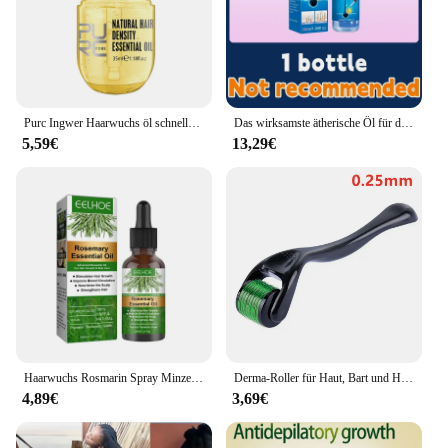
promises to reduce hair loss but also to strengthen
and nourish your hair, leading to a fuller, healthier
head of hair.
Purc Ingwer Haarwuchs öl schnelle Haarausfall Behandlung Glättung Reparatur beschädigte Haarwuchs produkte für Männer Frauen Haarpflege
Das wirksamste ätherische Öl für das Haarwachstum im Jahr 2024. Von Experten autorisiert zertifiziert, wirksam bei der Reparatur von Kahlheit und Haaransatz
5,59€
13,29€
Haarwuchs Rosmarin Spray Minze Split Enden trockene pflegende Behandlung Haarmaske Glatze Stärkung Anti-Verlust-Shampoo ätherisches Öl
Derma-Roller für Haut, Bart und Haare, 0,2 mm, 0,25 mm, 0,3 mm Nadel – Mikro-Gesichtsrollenwerkzeug 540 Nadeln für Gesichts-, Körper- und Haarwachstum
4,89€
3,69€