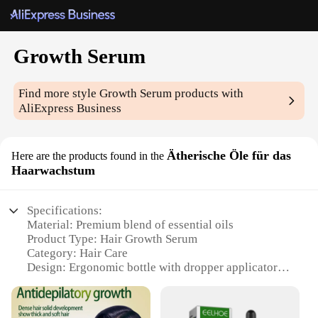
Growth Serum
Find more style
Growth Serum
products with
AliExpress Business
Ätherische Öle für das
Here are the products found in the
Haarwachstum
Specifications:
Material: Premium blend of essential oils
Product Type: Hair Growth Serum
Category: Hair Care
Design: Ergonomic bottle with dropper applicator
Usage: Apply directly to scalp for optimal hair
growth
Performance: Promotes hair growth and strengthens