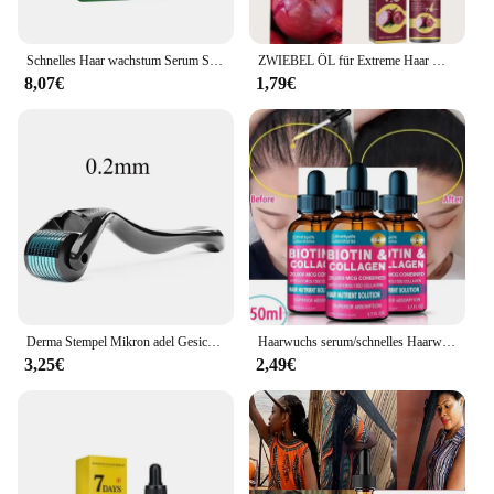
Schnelles Haar wachstum Serum Spray gegen Haarausfall verhindern Kahlheit Kopfhaut behandlung Reparatur Wurzeln Schönheit Gesundheit Haarpflege für Männer Frauen
ZWIEBEL ÖL für Extreme Haar Wachstum, Bruch, Kopfhaut Behandlung, alopezie Anti Haarausfall Schnelle Wachsen Zu Verhindern Haar Trocken Öl
8,07€
1,79€
Derma Stempel Mikron adel Gesichts walze Massage gerät einstellbare Titan Nadel Länge Hautpflege Bart wachstum Kopfhaut Haar walze
Haarwuchs serum/schnelles Haarwuchs produkt
3,25€
2,49€