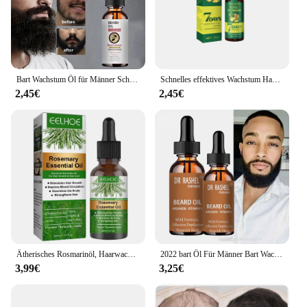
Bart Wachstum Öl für Männer Schnelle Absorption Befeuchten Bart Effektive Bart Enhancer Serum Natürliche Anlage Bart Behandlung 60ML
Schnelles effektives Wachstum Haar ätherisches Öl Ingwer verhindern Haarausfall Kopfhaut behandlung dickere Haarpflege produkte für Männer Frauen 50ml
2,45€
2,45€
Ätherisches Rosmarinöl, Haarwachstumsprodukte, Bio-Haarprodukte, Kopfhaut-Haarstärkungsöl für nährt glänzendes Haar, gesund
2022 bart Öl Für Männer Bart Wachstum Enhancer Essenz Öl Lassen-in Conditioner Wiederherstellung der Natürlichen Feuchtigkeit Bart Schönheit Produkte
3,99€
3,25€