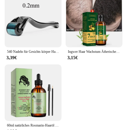
540 Nadeln für Gesichts körper Haarwuchs Derma Roller für Haut Bart 0,2mm 0,25mm 0,3mm Nadel Micro Face Roll Tool Hautpflege
Ingwer Haar Wachstum Ätherisches Öl Natürliche Anti Haarausfall Produkte Schnelle Wachsen Verhindern Haarausfall Behandlung Keim Flüssigkeit Männer Frauen
3,39€
3,15€
60ml natürliches Rosmarin-Haaröl Haarwuchs öl Haarpflege öl pflegendes stärkendes Haarpflege öl für Frauen Männer