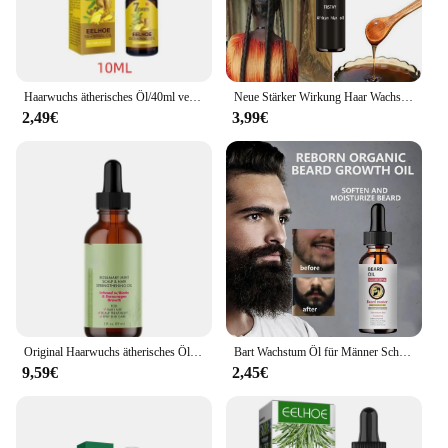
Haarwuchs ätherisches Öl/40ml verhindern Haarausfall flüssige dichte Haare Wachstum Serum profession elle Haar behandlung Gesundheits wesen
Neue Stärker Wirkung Haar Wachstum Öl für Schwarze Frauen Alte Afrikanische Haar Wachstum Formel Extrakt Starke Wirkung TRSTAY
2,49€
3,99€
Original Haarwuchs ätherisches Öl Rosmarin Minze Haar stärkende pflegende Behandlung für Spliss und trockene Haarmaske
Bart Wachstum Öl für Männer Schnelle Absorption Befeuchten Bart Effektive Bart Enhancer Serum Natürliche Anlage Bart Behandlung 60ML
9,59€
2,45€