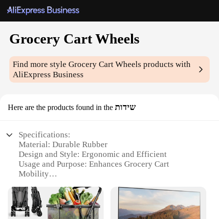
Grocery Cart Wheels
Find more style
Grocery Cart Wheels
products with
AliExpress Business
שידות
Here are the products found in the
Specifications:
Material: Durable Rubber
Design and Style: Ergonomic and Efficient
Usage and Purpose: Enhances Grocery Cart
Mobility
Typical Adaptive Scenario: Commercial and Retail
Environments
Shape or Size or Weight or Quantity: Standard Size
for Universal Fit