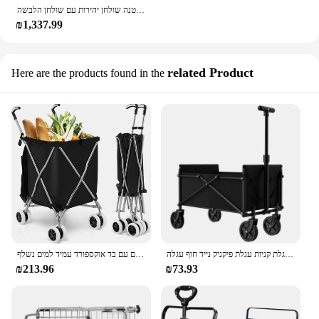
experience and maintain the efficiency of their
מודרני חדר הלבשה פשוט שולחן איפור מראה דירה קטנה שולחן יהירות עם שולחן הלבשה
shopping carts.
₪1,337.99
related Product
Here are the products found in the
עגלת קניות קטנה שחורה גינה חיצונית קיפול עגלת שירות קריסת עגלת קניות עגלת פיקניק נייד חוף עגלה
עגלת קניות מתקפל, עגלת מכולת ניידת על גלגלים עם בד אוקספורד עמיד למים נשלף
₪213.96
₪73.93