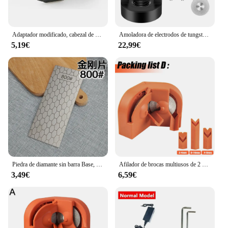
Adaptador modificado, cabezal de conversión de molienda directa para amoladora angular tipo 100 a amoladora recta, mandril M10, herramientas abrasivas de rosca
Amoladora de electrodos de tungsteno, herramienta de soldadura TIG con ranuras de corte, orificios horizontales desplazados y de múltiples ángulos, herramienta doméstica de rectificado de electrodos de tungsteno
5,19€
22,99€
Piedra de diamante sin barra Base, afilador de cuchillos usado, piedra de afilar de diamante, barras de piedra para afilar, herramienta de cocina
Afilador de brocas multiusos de 2 a 16 mm, afilador de cuchillos para taladro de impacto eléctrico, pulidor de doble cara desechable, herramientas de pulido para el hogar
3,49€
6,59€