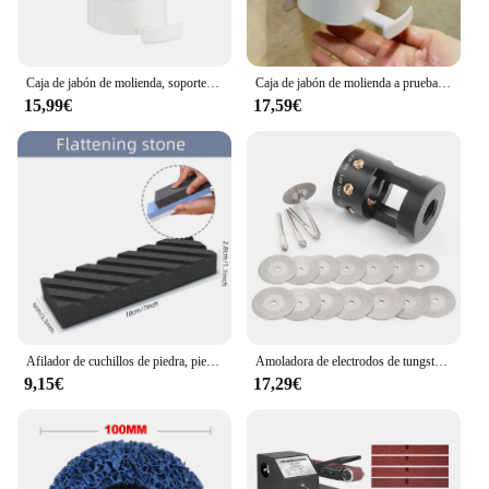
Caja de jabón de molienda, soporte triturador de barra de jabón a prueba de fugas para lavado de manos, molinillo de jabón recargable para cocina, baño, inodoro
Caja de jabón de molienda a prueba de fugas, soporte de trituradora de barra de jabón para lavado de manos, contenedor de amoladora de barra de jabón recargable para inodoro de cocina
15,99€
17,59€
Afilador de cuchillos de piedra, piedra de afilar profesional, juego de doble cara, moldeador de agua, piedra húmeda, accesorios de cocina, herramientas
Amoladora de electrodos de tungsteno Herramientas de soldadura TIG Orificios horizontales multiángulo y descentrados con ranuras de corte, Herramientas de amolado de electrodos
9,15€
17,29€