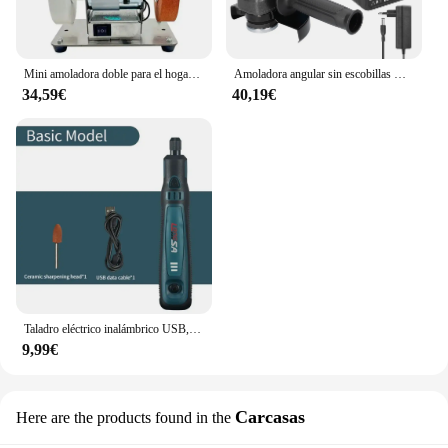
Mini amoladora doble para el hogar, máquina de doble muela gruesa y fina de 100W, pulidora de perforación
Amoladora angular sin escobillas M14, herramienta de molienda, máquina cortadora, herramienta eléctrica para cortar, pulir azulejos de cerámica, madera y piedra, 21V, 125mm
34,59€
40,19€
Taladro eléctrico inalámbrico USB, Mini amoladora para molienda/pulido/grabado/perforación/corte, 5000-10000-15000r, 3,6 V
9,99€
Carcasas
Here are the products found in the