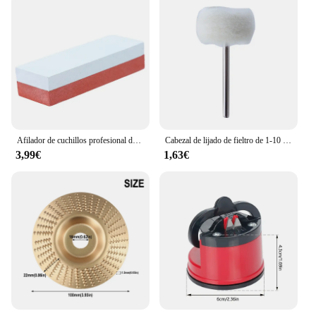
Afilador de cuchillos profesional de doble cara, piedra de afilar 400/1500 de grano, herramienta de cocina
Cabezal de lijado de fieltro de 1-10 piezas, cabezal de lijado de 3mm, Mini cepillo de pulido para Dremel Dril Jade abrasivo, vástago de rueda, hilo de algodón
3,99€
1,63€