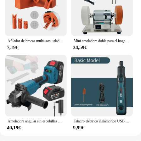
Afilador de brocas multiusos, taladro de impacto eléctrico, afilador de cuchillos, pulido de doble cara desechable
Mini amoladora doble para el hogar, máquina de doble muela gruesa y fina de 100W, pulidora de perforación
7,19€
34,59€
Amoladora angular sin escobillas M14, herramienta de molienda, máquina cortadora, herramienta eléctrica para cortar, pulir azulejos de cerámica, madera y piedra, 21V, 125mm
Taladro eléctrico inalámbrico USB, Mini amoladora para molienda/pulido/grabado/perforación/corte, 5000-10000-15000r, 3,6 V
40,19€
9,99€