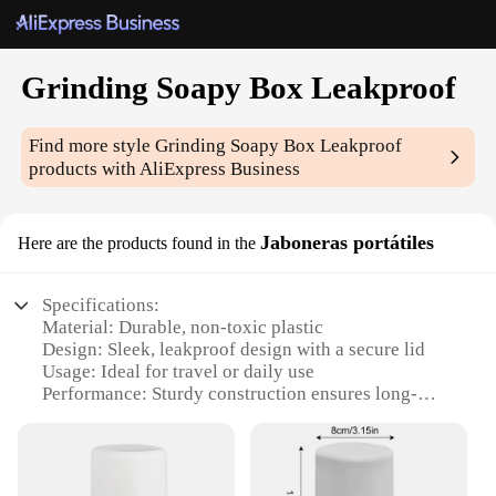
Grinding Soapy Box Leakproof
Find more style
Grinding Soapy Box Leakproof
products with AliExpress Business
Jaboneras portátiles
Here are the products found in the
Specifications:
Material: Durable, non-toxic plastic
Design: Sleek, leakproof design with a secure lid
Usage: Ideal for travel or daily use
Performance: Sturdy construction ensures long-
lasting use
Capacity: Spacious interior to store soap bars
Portability: Lightweight and compact for easy
transport