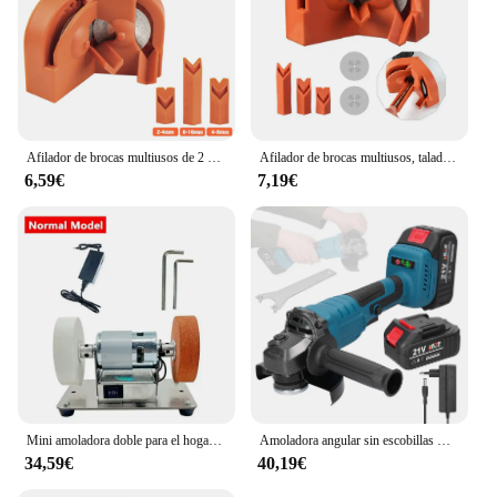
Afilador de brocas multiusos de 2 a 16 mm, afilador de cuchillos para taladro de impacto eléctrico, pulidor de doble cara desechable, herramientas de pulido para el hogar
Afilador de brocas multiusos, taladro de impacto eléctrico, afilador de cuchillos, pulido de doble cara desechable
6,59€
7,19€
Mini amoladora doble para el hogar, máquina de doble muela gruesa y fina de 100W, pulidora de perforación
Amoladora angular sin escobillas M14, herramienta de molienda, máquina cortadora, herramienta eléctrica para cortar, pulir azulejos de cerámica, madera y piedra, 21V, 125mm
34,59€
40,19€