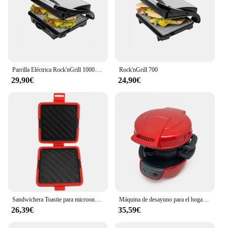
Parrilla Eléctrica Rock'nGrill 1000. 1000 W, Revestimiento Antiadherente RockStone, Placa superior flotante, Cajetín recogegrasas, 25.5 x 29.5 x 10 cm, Color Acero/Negro
Rock'nGrill 700
29,90€
24,90€
Sandwichera Toastie para microondas, tostadora para microondas con correas de silicona ajustables, sin electricidad, inalámbrica
Máquina de desayuno para el hogar, máquina para hacer sándwiches de Hamburgo con anillo para cocinar huevos, máquina para sándwich de pan, máquina para hacer gofres
26,39€
35,59€