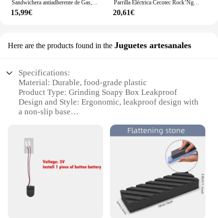
Sandwichera antiadherente de Gas, plancha para Pan, tostada, máquina de desayuno, gofres, tortitas, horno de barbacoa, molde, parrilla
Parrilla Eléctrica Cecotec Rock’Ngrill 700 W Máxima Antiadherencia Acero
15,99€
20,61€
Juguetes artesanales
Here are the products found in the
Specifications:
Material: Durable, food-grade plastic
Product Type: Grinding Soapy Box Leakproof
Design and Style: Ergonomic, leakproof design with
a non-slip base
Usage and Purpose: Ideal for grinding soap and
other similar tasks
Performance and Property: Efficient grinding
mechanism with minimal soap wastage
Parts and Accessories: Comes with a lid for easy
storage and transportation
Features:
**Versatile and Convenient**
The Grinding Soapy Box Leakproof is a must-have