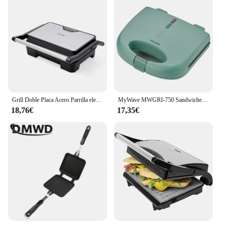
Grill Doble Placa Acero Parrilla electrica 850W, Versátil Sandwichera & Máquina de Panini con Revestimien to Antiadherente Placas
MyWave MWGRI-750 Sandwichera Básica Verde con Placa Fija de Grill 750W
18,76€
17,35€