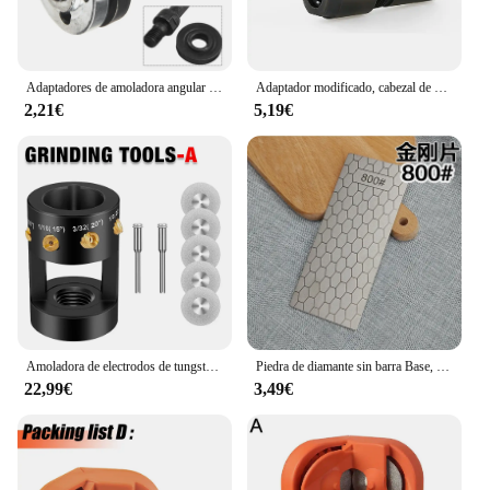
Adaptadores de amoladora angular de taladro eléctrico, herramienta eléctrica de 1 piezas para tallado, molienda, pulido de cavidades, joyería, artesanías, accesorios
Adaptador modificado, cabezal de conversión de molienda directa para amoladora angular tipo 100 a amoladora recta, mandril M10, herramientas abrasivas de rosca
2,21€
5,19€
Amoladora de electrodos de tungsteno, herramienta de soldadura TIG con ranuras de corte, orificios horizontales desplazados y de múltiples ángulos, herramienta doméstica de rectificado de electrodos de tungsteno
Piedra de diamante sin barra Base, afilador de cuchillos usado, piedra de afilar de diamante, barras de piedra para afilar, herramienta de cocina
22,99€
3,49€