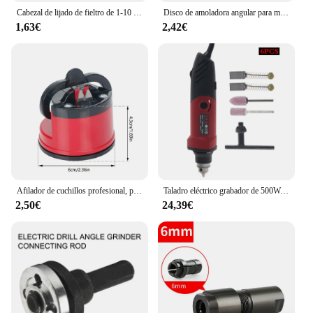
Cabezal de lijado de fieltro de 1-10 piezas, cabezal de lijado de 3mm, Mini cepillo de pulido para Dremel Dril Jade abrasivo, vástago de rueda, hilo de algodón
Disco de amoladora angular para madera, herramientas abrasivas de Metal de 16/22mm, 1 piezas
1,63€
2,42€
Afilador de cuchillos profesional, piedra de afilar de tungsteno, piedra de afilar portátil, afilador Vagetable para cuchillos, utensilio de cocina
Taladro eléctrico grabador de 500W, 110V/220V, 35000RPM, 6 velocidades, amoladora eléctrica, rectificadora, herramienta rotativa de pulido
2,50€
24,39€