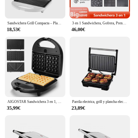
Sandwichera Grill Compacta – Placas Antiadherentes, Potente y Fácil de Limpiar – Ideal para Paninis y Bocadillos Perfectos
3 en 1 Sandwichera, Gofrera, Prensa Panini, Tiene Capacidad para 4 Sándwiches, Placas Desmontables Fácil, Cocción con Giro de 180º, Totalmente Libre de BPA,1200W
18,53€
46,00€
AIGOSTAR Sandwichera 3 en 1, Grill y Gofrera. 3 Placas Desmontables Antiadherentes e Intercambiables. ( 750W )
Parrila electrica, grill y plancha electrica, sandwichera con placas grill, 850 W, cuerpo de acero inoxidante. Sokany
35,99€
23,89€