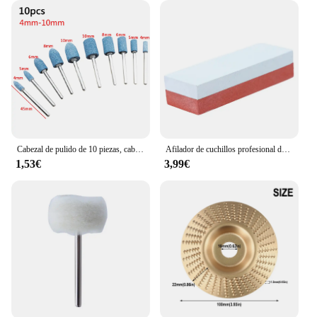
soapy water into a fine foam, you're able to use less
water and soap, which translates to a more
sustainable cleaning process. This not only
conserves resources but also reduces the
environmental impact of your car washing routine.
Whether you're a homeowner looking to maintain
your vehicle or a professional detailer aiming to
offer a green car wash service, this product is an
excellent choice that aligns with your commitment
to sustainability.
Cabezal de pulido de 10 piezas, cabezal abrasivo montado para herramientas eléctricas rotativas Dremel, rueda de piedra eléctrica, accesorios Dremel
Afilador de cuchillos profesional de doble cara, piedra de afilar 400/1500 de grano, herramienta de cocina
1,53€
3,99€