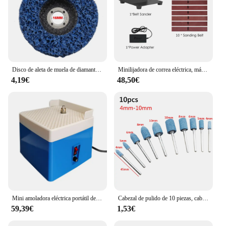
Disco de aleta de muela de diamante, herramienta abrasiva, amoladora de correa, ruedas de pulido, accesorios de amoladora angular, 100/115/125mm, 1 unidad
Minilijadora de correa eléctrica, máquina de pulido, Motor 350, velocidad continua, juego de herramientas de molienda multifunción, 250W/775 W
4,19€
48,50€
Mini amoladora eléctrica portátil de 220V, herramienta de molienda de vidrio artístico, diamante, amoladora de agua, máquina pulidora de piedra
Cabezal de pulido de 10 piezas, cabezal abrasivo montado para herramientas eléctricas rotativas Dremel, rueda de piedra eléctrica, accesorios Dremel
59,39€
1,53€