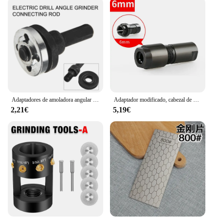
Adaptadores de amoladora angular de taladro eléctrico, herramienta eléctrica de 1 piezas para tallado, molienda, pulido de cavidades, joyería, artesanías, accesorios
Adaptador modificado, cabezal de conversión de molienda directa para amoladora angular tipo 100 a amoladora recta, mandril M10, herramientas abrasivas de rosca
2,21€
5,19€