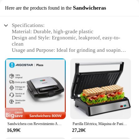
Sandwicheras
Here are the products found in the
Specifications:
Material: Durable, high-grade plastic
Design and Style: Ergonomic, leakproof, easy-to-
clean
Usage and Purpose: Ideal for grinding and soaping
sandwiches
Performance and Property: Efficient, non-slip base
Shape or Size or Weight or Quantity: Compact,
lightweight, and portable
Parts and Accessories: Comes with a set of grinding
plates for versatile use
Features:
|Wholesale|Vendors|
**Versatile and Convenient**
Sandwichera con Revestimiento Antiadherente, Placas con Forma Triangular, Indicador LED, Asa de Tacto Frío, Almacenamiento Vertical, 800W, Libre de BPA, Color Acero y Negro
Parrilla Eléctrica, Máquina de Panini y Sandwichera, Apertura 180º, Tostadora con Placas Antiadherentes 27 x 17cm, Asa de Toque Frío, Almacenamiento Vertical, 1500W
The Grinding Soapy Box Leakproof Sandwicheras
16,99€
27,20€
is a game-changer for those who love to craft their
sandwiches with precision. Designed with the