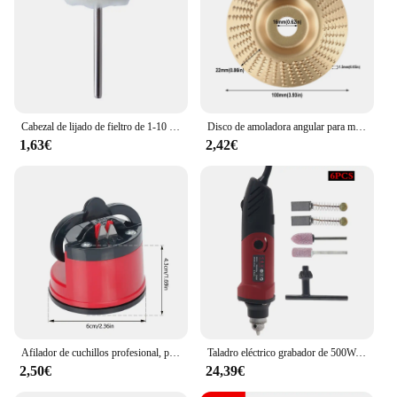
Cabezal de lijado de fieltro de 1-10 piezas, cabezal de lijado de 3mm, Mini cepillo de pulido para Dremel Dril Jade abrasivo, vástago de rueda, hilo de algodón
Disco de amoladora angular para madera, herramientas abrasivas de Metal de 16/22mm, 1 piezas
1,63€
2,42€
Afilador de cuchillos profesional, piedra de afilar de tungsteno, piedra de afilar portátil, afilador Vagetable para cuchillos, utensilio de cocina
Taladro eléctrico grabador de 500W, 110V/220V, 35000RPM, 6 velocidades, amoladora eléctrica, rectificadora, herramienta rotativa de pulido
2,50€
24,39€