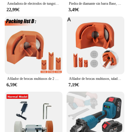
Amoladora de electrodos de tungsteno, herramienta de soldadura TIG con ranuras de corte, orificios horizontales desplazados y de múltiples ángulos, herramienta doméstica de rectificado de electrodos de tungsteno
Piedra de diamante sin barra Base, afilador de cuchillos usado, piedra de afilar de diamante, barras de piedra para afilar, herramienta de cocina
22,99€
3,49€
Afilador de brocas multiusos de 2 a 16 mm, afilador de cuchillos para taladro de impacto eléctrico, pulidor de doble cara desechable, herramientas de pulido para el hogar
Afilador de brocas multiusos, taladro de impacto eléctrico, afilador de cuchillos, pulido de doble cara desechable
6,59€
7,19€