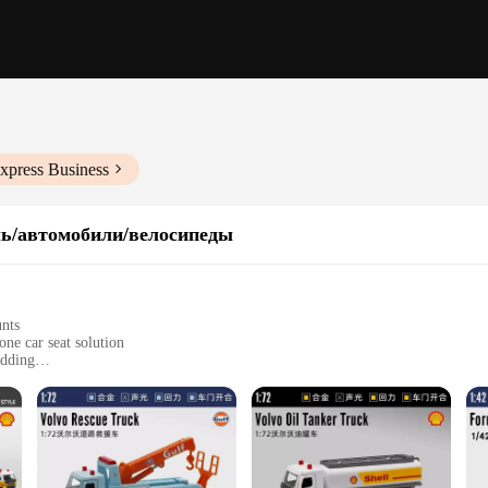
xpress Business
ь/автомобили/велосипеды
unts
one car seat solution
adding
ect for multiple stages of growth
, and even as a booster seat
, with adjustable straps for a secure fit