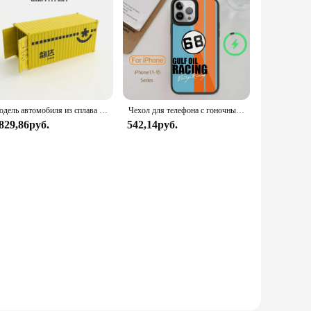
Модель автомобиля из сплава TIME MICRO 1/64, 20 дюймов, литье под давлением краски в контейнере, модель автомобиля «голф маслом» TB640112, Коллекционная модель автомобиля из сплава
Чехол для телефона с гоночным автомобилем, для iPhone 14 13 12 11 15 Pro Max Plus Mini Magsafe
 829,86руб.
542,14руб.