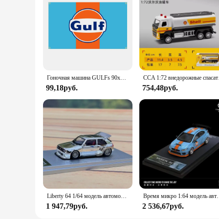
Гоночная машина GULFs 90x150 см, искусственный полиэстер, печатный гараж или наружное украшение, баннер, гобелен
CCA 1:72 внедорожные спас
99,18руб.
754,48руб.
Liberty 64 1/64 модель автомобиля из сплава персика MK2
Время микро 1:64 модель автомобиля 
1 947,79руб.
2 536,67руб.