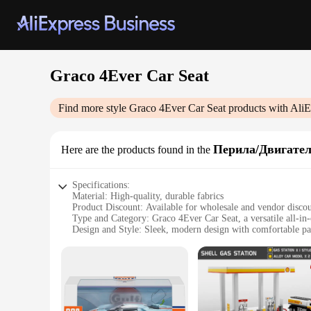
Graco 4Ever Car Seat
Find more style
Graco 4Ever Car Seat
products with AliE
Перила/Двигател
Here are the products found in the
Specifications:
Material: High-quality, durable fabrics
Product Discount: Available for wholesale and vendor disco
Type and Category: Graco 4Ever Car Seat, a versatile all-in-
Design and Style: Sleek, modern design with comfortable p
Usage and Purpose: Designed for infants up to 10 years, perf
Typical Adaptive Scenario: Suitable for use in cars, strollers
Shape or Size or Weight or Quantity: Lightweight and portable
Features:
|Wholesale|Vendors|