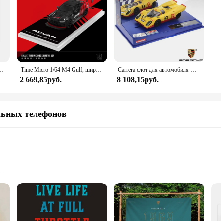
д давлением модель автомобиля Gulf, стандартная коллекция, подарки
Time Micro 1/64 M4 Gulf, широкий корпус, спортивный автомобиль, литая под давлением модель автомобиля, металлическое шасси, акриловый дисплей, коллекция моделей, украшения
Carrera слот для автомобиля Digital / Evolution / 27516 Porsche 917K J.W. Автомобильная техника перфорированный/30791 Gesipa гоночная команда/30888 Por
2 669,85руб.
8 108,15руб.
льных телефонов
n
nd seat configurations
4Ever Car Seat perfectly