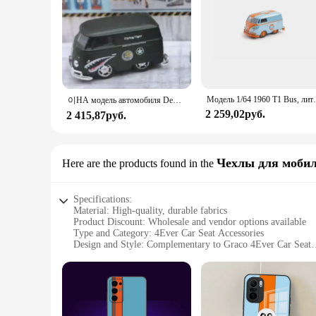
Модель 1/64 1960 T1 Bus, литая по
이НА модель автомобиля Demon King Auto 1:64 Gulf T1 Alloy
2 259,02руб.
2 415,87руб.
Чехлы для моби
Here are the products found in the
Specifications:
Material: High-quality, durable fabrics
Product Discount: Wholesale and vendor options available
Type and Category: 4Ever Car Seat Accessories
Design and Style: Complementary to Graco 4Ever Car Seat
Usage and Purpose: Enhances safety and comfort for childre
Typical Adaptive Scenario: Suitable for various car models a
Shape or Size or Weight or Quantity: Designed to fit Graco 
Features:
**Enhanced Safety and Comfort**