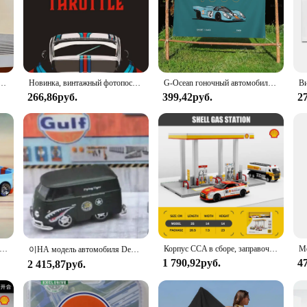
safety solution that adapts to your child's growth from infancy to toddlerhood.
 accessories are of the highest quality, ensuring that they can withstand the ri
 tailored to complement the sleek and modern aesthetic of the Graco 4Ever Car Se
nd the accessories are no different. Whether you're a parent looking to enhance
ленным стеклом для телефона, для Redmi 13 12 13c 12c Note 13 Pro Plus 11 12 Pro 10 12s 11s
Новинка, винтажный фотопостер в синем стиле, Картина на холсте высокого качества, идеально подходит для украшения стен гостиной
G-Ocean гоночный автомобиль DIY флаг для семейной группы Фото Гостиная для дома и общежития Декор Настенный декор баннер
 designed to fit seamlessly with the seat's various configurations. They are not 
he accessories are available in sets, making it easy for vendors to offer a compl
266,86руб.
399,42руб.
2
ries, thanks to their durable and easy-to-clean fabrics. The accessories are desi
o reduces the stress of traveling with children. The accessories are available fo
e accessories, you can rest assured that your child is traveling in the safest a
1:64 Volkswagen VW прицеп перфорированный сплав окрашенная модель автомобиля украшение
Корпус CCA в сборе, заправочная станция, нефтяная заправочная станция, модель автомобиля из сплава, ручная работа, украшение, коллекция игрушек, инструмент, подарок, литье под давлением
이НА модель автомобиля Demon King Auto 1:64 Gulf T1 Alloy
1 790,92руб.
4
2 415,87руб.