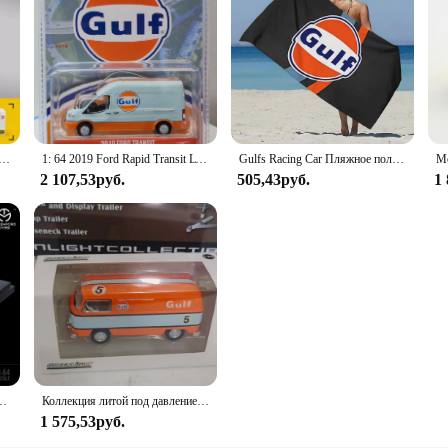
ательные бензиновые станции Коллекционная модель гоночного автомобиля из сплава детская Игрушечная машина функция забрасывания
1: 64 2019 Ford Rapid Transit LWB High Top — масло Gulf (эксклюзивные хобби), коллекция моделей автомобилей из сплава, подарочные украшения
Gulfs Racing Car Пляжное полотенце из микрофибры без песка Быстросохнущие мягкие пескозащитные полотенца для бассейна Подарок для женщин Путешествия Тренажерный зал Душ Кемпинг
2 107,53руб.
505,43руб.
1
WRX STI литье под давлением-покрытие перво и адган
Коллекция литой под давлением модели автомобиля GREENLIGHT 1:64 перф пятое зеленое темно синее оранжевое украшение в подарок
1 575,53руб.