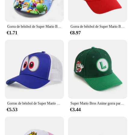
Gorra de béisbol de Super Mario Bros para niños, gorras de Sol para hombres y mujeres, sombrero con visera de figura de juego, sombreros de verano de algodón, accesorios de moda, regalo
Gorra de béisbol de Super Mario Bros para niños y niñas, gorro de protección solar con bordado de dibujos animados, ajustable, Snapback
€1.71
€8.97
Gorras de béisbol de Super Mario Bros para hombre y mujer, sombreros Snapback ajustables con bordado de Anime, sombrero de malla de Hip Hop, protección solar, sombrilla
Super Mario Bros Anime gorra para niños Luigi niños I gorra de béisbol disfraz de Mario sombrilla letra M sombrero niños regalo para niños
€5.53
€3.44