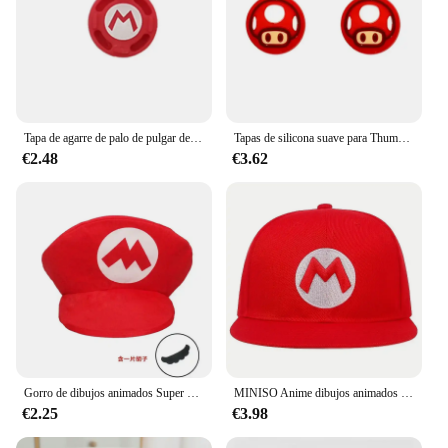
Tapa de agarre de palo de pulgar de Super Mario Bros para Nintendo Switch, cubierta de botones Oled NS Joy-con, accesorios de Joycon seta
Tapas de silicona suave para Thumb Stick de Super Mario, tapas para Joy-Con, tapa de Thumbsticks para Nintendo Switch NS, controlador de JoyCon OLED
€2.48
€3.62
Gorro de dibujos animados Super Mario Bros para adultos y niños, juego de Luigi Bors, Cosplay, rojo, verde, regalo
MINISO Anime dibujos animados Super Mario Bros adultos deporte al aire libre bordado gorras de béisbol hombres mujeres Hip Hop sombrilla sombrero de lengua de pato
€2.25
€3.98