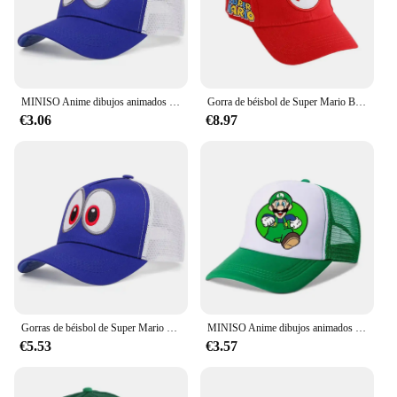
MINISO Anime dibujos animados Super Mario Bros adulto deporte al aire libre gorras de béisbol transpirables verano hombres mujeres Hip Hop sombrilla sombrero de malla
Gorra de béisbol de Super Mario Bros para niños y niñas, gorro de protección solar con bordado de dibujos animados, ajustable, Snapback
€3.06
€8.97
Gorras de béisbol de Super Mario Bros para hombre y mujer, sombreros Snapback ajustables con bordado de Anime, sombrero de malla de Hip Hop, protección solar, sombrilla
MINISO Anime dibujos animados Super Mario Bros niños niñas deporte al aire libre gorras de béisbol verano hombres mujeres Hip Hop sombrilla sombrero de malla
€5.53
€3.57