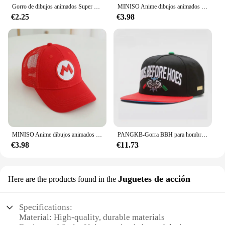
Gorro de dibujos animados Super Mario Bros para adultos y niños, juego de Luigi Bors, Cosplay, rojo, verde, regalo
MINISO Anime dibujos animados Super Mario Bros adultos deporte al aire libre bordado gorras de béisbol hombres mujeres Hip Hop sombrilla sombrero de lengua de pato
€2.25
€3.98
MINISO Anime dibujos animados Super Mario Bros niños deporte al aire libre gorras de béisbol niños niñas Hip Hop sombrilla sombrero de malla 2-8 años niños
PANGKB-Gorra BBH para hombre y mujer, gorro de béisbol, estilo hip hop, snapback, informal, para exteriores
€3.98
€11.73
Juguetes de acción
Here are the products found in the
Specifications:
Material: High-quality, durable materials