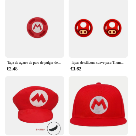
Tapa de agarre de palo de pulgar de Super Mario Bros para Nintendo Switch, cubierta de botones Oled NS Joy-con, accesorios de Joycon seta
Tapas de silicona suave para Thumb Stick de Super Mario, tapas para Joy-Con, tapa de Thumbsticks para Nintendo Switch NS, controlador de JoyCon OLED
€2.48
€3.62