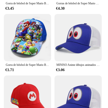
Gorra de béisbol de Super Mario Bros para niños, gorro de malla transpirable con letras de A-Z, dibujos animados, gorro de sol, regalo
Gorras de béisbol de Super Mario Bros para hombre y mujer, gorro deportivo de dibujos animados, ajustable, Hip Hop, protector solar informal, regalos
€3.45
€4.30
Gorra de béisbol de Super Mario Bros para niños, gorras de Sol para hombres y mujeres, sombrero con visera de figura de juego, sombreros de verano de algodón, accesorios de moda, regalo
MINISO Anime dibujos animados Super Mario Bros adulto deporte al aire libre gorras de béisbol transpirables verano hombres mujeres Hip Hop sombrilla sombrero de malla
€1.71
€3.06