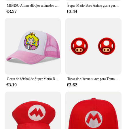
MINISO Anime dibujos animados Super Mario Bros niños niñas deporte al aire libre gorras de béisbol verano hombres mujeres Hip Hop sombrilla sombrero de malla
Super Mario Bros Anime gorra para niños Luigi niños I gorra de béisbol disfraz de Mario sombrilla letra M sombrero niños regalo para niños
€3.57
€3.44
Gorra de béisbol de Super Mario Bros para niños y niñas, gorro de Anime de dibujos animados, informal, ajustable, con visera, regalos de cumpleaños
Tapas de silicona suave para Thumb Stick de Super Mario, tapas para Joy-Con, tapa de Thumbsticks para Nintendo Switch NS, controlador de JoyCon OLED
€3.19
€3.62