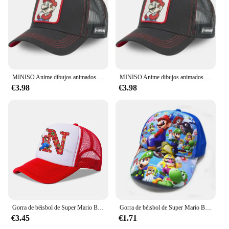
MINISO Anime dibujos animados Super Mario Bros bordado adulto deporte al aire libre gorras de béisbol verano hombres mujeres Hip Hop sombrilla sombrero de malla
MINISO Anime dibujos animados Super Mario Bros bordado adulto deporte al aire libre gorras de béisbol verano hombres mujeres Hip Hop sombrilla sombrero de malla
€3.98
€3.98
Gorra de béisbol de Super Mario Bros para niños, gorro de malla transpirable con letras de A-Z, dibujos animados, gorro de sol, regalo
Gorra de béisbol de Super Mario Bros para niños, gorras de Sol para hombres y mujeres, sombrero con visera de figura de juego, sombreros de verano de algodón, accesorios de moda, regalo
€3.45
€1.71