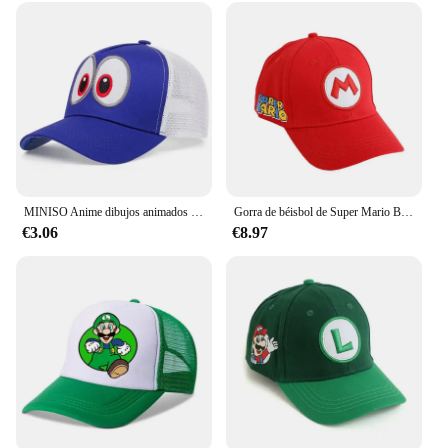
MINISO Anime dibujos animados Super Mario Bros adulto deporte al aire libre gorras de béisbol transpirables verano hombres mujeres Hip Hop sombrilla sombrero de malla
Gorra de béisbol de Super Mario Bros para niños y niñas, gorro de protección solar con bordado de dibujos animados, ajustable, Snapback
€3.06
€8.97