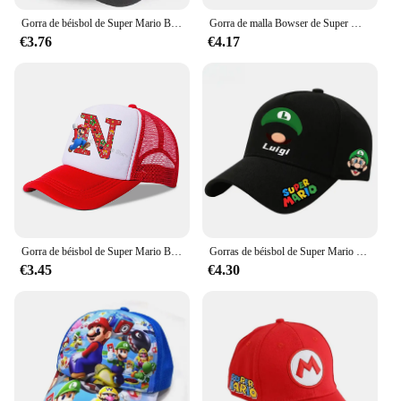
Gorra de béisbol de Super Mario Bros, gorro con bordado de Anime, Snapback, ajustable, informal, protector solar, deportivo, visera
Gorra de malla Bowser de Super Mario Bros para niño, sombrero de béisbol bordado de Anime, sombrero de sol de verano de dibujos animados, deportes al aire libre, protección solar, regalos
€3.76
€4.17
Gorra de béisbol de Super Mario Bros para niños, gorro de malla transpirable con letras de A-Z, dibujos animados, gorro de sol, regalo
Gorras de béisbol de Super Mario Bros para hombre y mujer, gorro deportivo de dibujos animados, ajustable, Hip Hop, protector solar informal, regalos
€3.45
€4.30