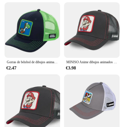
Gorras de béisbol de dibujos animados de Super Mario Bros, sombrero informal, lindo, deportes al aire libre, sombreros para el sol, gorra ajustable con visera, regalos de cumpleaños, Unisex, nuevo
MINISO Anime dibujos animados Super Mario Bros bordado adulto deporte al aire libre gorras de béisbol verano hombres mujeres Hip Hop sombrilla sombrero de malla
€2.47
€3.98