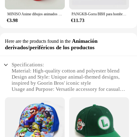
MINISO Anime dibujos animados Super Mario Bros niños deporte al aire libre gorras de béisbol niños niñas Hip Hop sombrilla sombrero de malla 2-8 años niños
PANGKB-Gorra BBH para hombre y mujer, gorro de béisbol, estilo hip hop, snapback, informal, para exteriores
€3.98
€11.73
Animación
Here are the products found in the
derivados/periféricos de los productos
Specifications:
Material: High-quality cotton and polyester blend
Design and Style: Unique animal-themed designs,
inspired by Goorin Bros' iconic style
Usage and Purpose: Versatile accessory for casual
wear, sports events, or as a statement piece
Typical Adaptive Scenario: Perfect for outdoor
activities, sports events, or as a fashionable addition
to any wardrobe
Shape or Size or Weight or Quantity: One size fits
most, with a lightweight and comfortable fit
Performance and Property: Durable and easy to