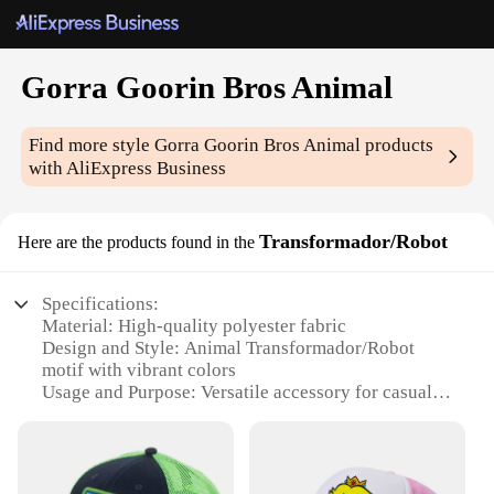
Gorra Goorin Bros Animal
Find more style
Gorra Goorin Bros Animal
products
with AliExpress Business
Transformador/Robot
Here are the products found in the
Specifications:
Material: High-quality polyester fabric
Design and Style: Animal Transformador/Robot
motif with vibrant colors
Usage and Purpose: Versatile accessory for casual
wear or themed events
Type and Category: Gorra Goorin Bros Animal hat,
part of the Transformador/Robot collection
Performance and Property: Durable and lightweight,