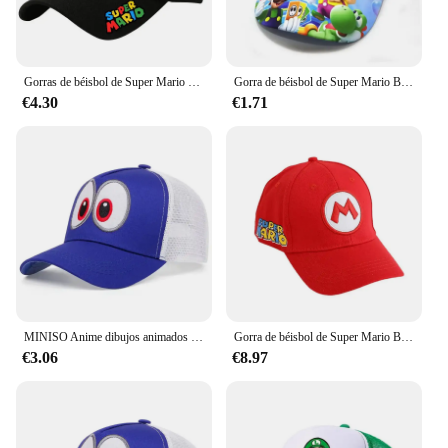
Gorras de béisbol de Super Mario Bros para hombre y mujer, gorro deportivo de dibujos animados, ajustable, Hip Hop, protector solar informal, regalos
Gorra de béisbol de Super Mario Bros para niños, gorras de Sol para hombres y mujeres, sombrero con visera de figura de juego, sombreros de verano de algodón, accesorios de moda, regalo
€4.30
€1.71
MINISO Anime dibujos animados Super Mario Bros adulto deporte al aire libre gorras de béisbol transpirables verano hombres mujeres Hip Hop sombrilla sombrero de malla
Gorra de béisbol de Super Mario Bros para niños y niñas, gorro de protección solar con bordado de dibujos animados, ajustable, Snapback
€3.06
€8.97