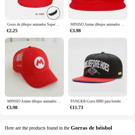
Gorro de dibujos animados Super Mario Bros para adultos y niños, juego de Luigi Bors, Cosplay, rojo, verde, regalo
MINISO Anime dibujos animados Super Mario Bros adultos deporte al aire libre bordado gorras de béisbol hombres mujeres Hip Hop sombrilla sombrero de lengua de pato
€2.25
€3.98
MINISO Anime dibujos animados Super Mario Bros niños deporte al aire libre gorras de béisbol niños niñas Hip Hop sombrilla sombrero de malla 2-8 años niños
PANGKB-Gorra BBH para hombre y mujer, gorro de béisbol, estilo hip hop, snapback, informal, para exteriores
€3.98
€11.73
Gorras de béisbol
Here are the products found in the