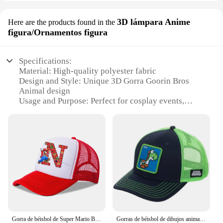
3D lámpara Anime
Here are the products found in the
figura/Ornamentos figura
Specifications:
Material: High-quality polyester fabric
Design and Style: Unique 3D Gorra Goorin Bros
Animal design
Usage and Purpose: Perfect for cosplay events,
themed parties, or as a quirky addition to your
collection
Shape or Size: Adjustable cap size for a comfortable
fit
Performance and Property: Durable and easy to
maintain
Parts and Accessories: Comes with a detachable
visor for versatile styling
Features:
|Vendors|
Gorra de béisbol de Super Mario Bros para niños, gorro de malla transpirable con letras de A-Z, dibujos animados, gorro de sol, regalo
Gorras de béisbol de dibujos animados de Super Mario Bros, sombrero informal, lindo, deportes al aire libre, sombreros para el sol, gorra ajustable con visera, regalos de cumpleaños, Unisex, nuevo