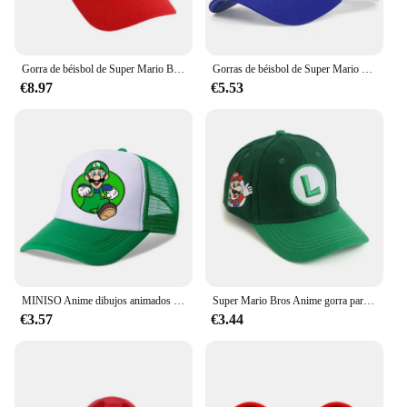
Gorra de béisbol de Super Mario Bros para niños y niñas, gorro de protección solar con bordado de dibujos animados, ajustable, Snapback
Gorras de béisbol de Super Mario Bros para hombre y mujer, sombreros Snapback ajustables con bordado de Anime, sombrero de malla de Hip Hop, protección solar, sombrilla
€8.97
€5.53
MINISO Anime dibujos animados Super Mario Bros niños niñas deporte al aire libre gorras de béisbol verano hombres mujeres Hip Hop sombrilla sombrero de malla
Super Mario Bros Anime gorra para niños Luigi niños I gorra de béisbol disfraz de Mario sombrilla letra M sombrero niños regalo para niños
€3.57
€3.44