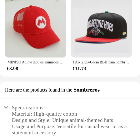
MINISO Anime dibujos animados Super Mario Bros niños deporte al aire libre gorras de béisbol niños niñas Hip Hop sombrilla sombrero de malla 2-8 años niños
PANGKB-Gorra BBH para hombre y mujer, gorro de béisbol, estilo hip hop, snapback, informal, para exteriores
€3.98
€11.73
Sombreros
Here are the products found in the
Specifications:
Material: High-quality cotton
Design and Style: Unique animal-themed hats
Usage and Purpose: Versatile for casual wear or as a
statement accessory
Type and Category: Gorra Goorin Bros Animal