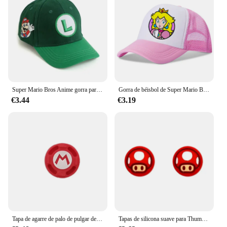
Super Mario Bros Anime gorra para niños Luigi niños I gorra de béisbol disfraz de Mario sombrilla letra M sombrero niños regalo para niños
Gorra de béisbol de Super Mario Bros para niños y niñas, gorro de Anime de dibujos animados, informal, ajustable, con visera, regalos de cumpleaños
€3.44
€3.19
Tapa de agarre de palo de pulgar de Super Mario Bros para Nintendo Switch, cubierta de botones Oled NS Joy-con, accesorios de Joycon seta
Tapas de silicona suave para Thumb Stick de Super Mario, tapas para Joy-Con, tapa de Thumbsticks para Nintendo Switch NS, controlador de JoyCon OLED