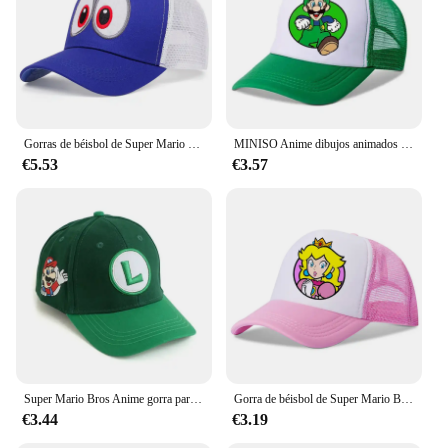
Gorras de béisbol de Super Mario Bros para hombre y mujer, sombreros Snapback ajustables con bordado de Anime, sombrero de malla de Hip Hop, protección solar, sombrilla
MINISO Anime dibujos animados Super Mario Bros niños niñas deporte al aire libre gorras de béisbol verano hombres mujeres Hip Hop sombrilla sombrero de malla
€5.53
€3.57
Super Mario Bros Anime gorra para niños Luigi niños I gorra de béisbol disfraz de Mario sombrilla letra M sombrero niños regalo para niños
Gorra de béisbol de Super Mario Bros para niños y niñas, gorro de Anime de dibujos animados, informal, ajustable, con visera, regalos de cumpleaños
€3.44
€3.19