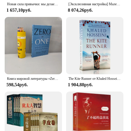
Новая сила привычки: мы делаем то, что делаем в жизни и бизнесе для вдохновляющих книг для успеха
[Эксклюзивная настройка] Маленький принц, посвященное 80-летию, китайская и французская двуязычная французская версия, книга с кистью
1 657,10руб.
8 074,26руб.
Книга мировой литературы «Zero To One» открывает секреты бизнеса и будущего
The Kite Runner от Khaled Hosseini The Original English Novel Modern Or Contemporary Literature Book
598,54руб.
1 904,88руб.