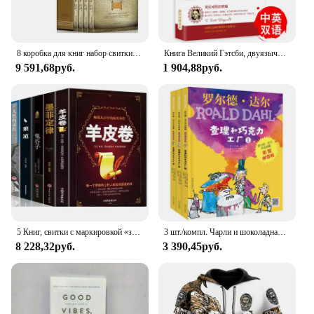
8 коробка для книг набор свитки отмечают мудрость еврейского писателя Дейла Карнеги, всемирно известная литература, китайская книга
Книга Великий Гэтсби, двуязычная версия (китайский и английский), всемирно известная литературная книга
9 591,68руб.
1 904,88руб.
5 Книг, свитки с маркировкой «закон Мерфи», волк-роуд гуйцзы, как завоевать друзей и воздействовать на людей, китайская литература
3 шт./компл. Чарли и шоколадная фабрика роалд даль история с книгой Pinyin прекрасная книга с картинками для детей китайское издание
8 228,32руб.
3 390,45руб.