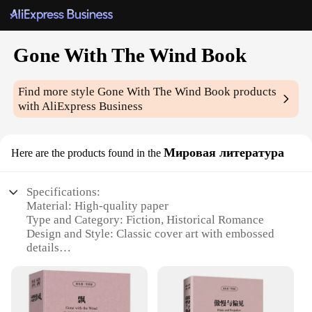
Gone With The Wind Book
Find more style
Gone With The Wind Book
products
with AliExpress Business
Мировая литература
Here are the products found in the
Specifications:
Material: High-quality paper
Type and Category: Fiction, Historical Romance
Design and Style: Classic cover art with embossed
details
Usage and Purpose: Reading, collecting, gifting
Performance and Property: Durable binding, easy-
to-read font
Quantity: Single volume set