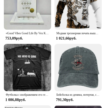
«Good Vibes Good Life By Vex King How Self-Love»-ключ к разблокировке вашей величины, самая продаваемая Книга в мягкой обложке
Модная трехмерная печать вышла из строя новая забавная Мужская и Женская Толстовка пуловер для улицы художественные мужские толстовки
753,09руб.
1 021,66руб.
Футболка с изображением его героя из «монументов воров»
Бейсболка из денима, потертая, с принтом
1 086,88руб.
791,30руб.