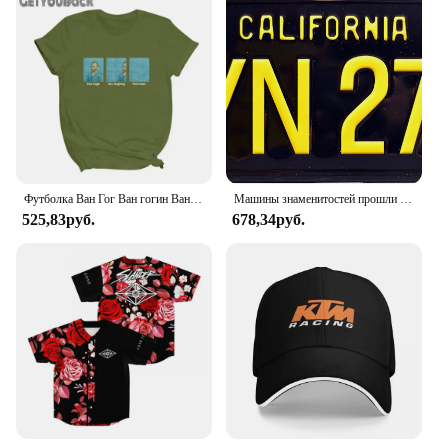
Футболка Ван Гог Ван гогин Ван Гон забавная Черная Женская, топ с круглым вырезом в стиле Харадзюку 90-х, женская одежда, Прямая поставка
Машины знаменитостей прошли через 60 секунд | LYN 274 | Металлический знак
525,83руб.
678,34руб.