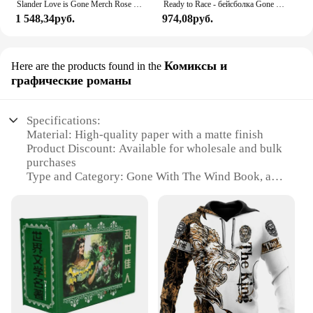
Slander Love is Gone Merch Rose Бейсбольная майка с v-образным вырезом и короткими рукавами Футболка для женщин и мужчин Уличная одежда Одежда в стиле хип-хоп
Ready to Race - бейсболка Gone Wild KTM, шляпа с защелкой на спине, шляпа от солнца для детей, модные солнцезащитные женские шляпы, 2025 г., мужские
1 548,34руб.
974,08руб.
Комиксы и
Here are the products found in the
графические романы
Specifications:
Material: High-quality paper with a matte finish
Product Discount: Available for wholesale and bulk
purchases
Type and Category: Gone With The Wind Book, a
graphic novel
Design and Style: Adapted from the classic novel,
featuring detailed illustrations
Usage and Purpose: Ideal for reading and collecting
Typical Adaptive Scenario: Suitable for book clubs,
classrooms, and personal libraries
Shape or Size or Weight or Quantity: Standard book
size, easy to handle and store