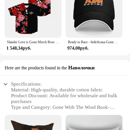
and inspire.
Slander Love is Gone Merch Rose Бейсбольная майка с v-образным вырезом и короткими рукавами Футболка для женщин и мужчин Уличная одежда Одежда в стиле хип-хоп
Ready to Race - бейсболка Gone Wild KTM, шляпа с защелкой на спине, шляпа от солнца для детей, модные солнцезащитные женские шляпы, 2025 г., мужские
1 548,34руб.
974,08руб.
Наволочки
Here are the products found in the
Specifications:
Material: High-quality, durable cotton fabric
Product Discount: Available for wholesale and bulk
purchases
Type and Category: Gone With The Wind Book-
themed decorative pillowcases
Design and Style: Inspired by the iconic novel,
featuring vintage artwork