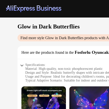
Glow in Dark Butterflies
Find more style
Glow in Dark Butterflies
products with A
Fosforlu Oyuncak
Here are the products found in the
Specifications:
Material: High-quality, non-toxic phosphorescent plastic
Design and Style: Realistic butterfly shapes with intricate det
Usage and Purpose: Ideal for decorating children's rooms, pa
Typical Adaptive Scenario: Suitable for indoor and outdoor 
Shape or Size or Weight or Quantity: Available in sets of 12
Performance and Property: Glow in the dark feature for a m
Features:
**Enchanting Decor for Any Occasion**
The Glow in Dark Butterflies are a delightful addition to an
are designed to glow in the dark, creating a captivating and