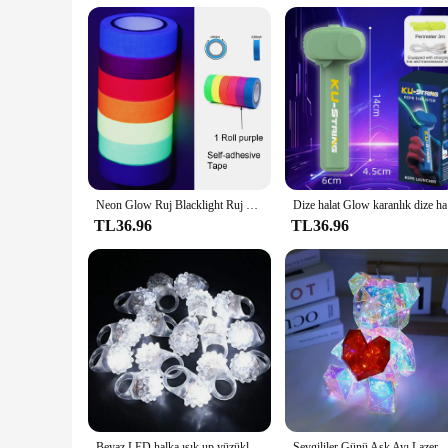
**Ideal for Vendors and Suppliers**
Our Glow in Dark Butterflies are perfect for vendors and sup
solution, making it easy for you to offer a comprehensive pro
occasions. With their glow-in-dark feature, they are sure to 
Neon Glow Ruj Blacklight Ruj yüz ve vücut boyası Karanlıkta Glow UV Reaktif Clubbing Makyaj Siyah ışık Parti Malzemeleri
Dize halat
TL36.96
TL36.96
Beyaz LED halka ışık up yüzükler yumuşak kauçuk yanıp sönen engebeli yüzükler Rave düğün aydınlık oyuncaklar parlayan yüzükler karanlıkta kızdırma
Sevgililer Günü Aşk Ayı Lazer Glow Hediye Gece Lambası 3D Pırıltı Ayı LED Başu