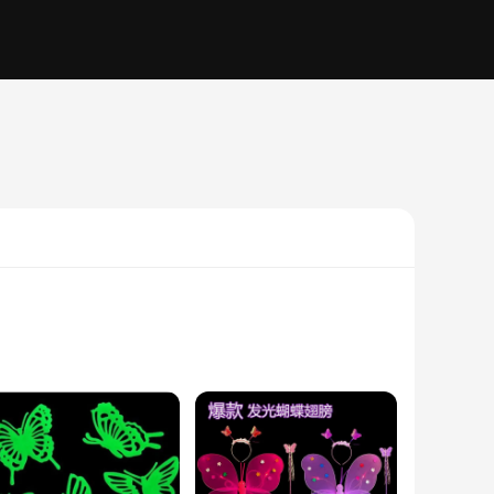
 crafted from high-quality, non-toxic phosphorescent plastic,
ild's room, liven up a party, or create a magical ambiance