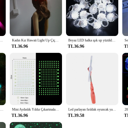
an çubuklar toplu renkli RGB Glow köpük sopa Cheer tüp koyu ışık Xmas için doğum günü düğün parti malzemeleri
Kadın Kız Hawaii Light Up Çiçek Lei Kolye Hula Garland Çelenk Düğün Hawaii Kostüm Tropikal Luau Glow Parti Cadılar Bayramı
Beyaz LED halka ışık up yüzükler yumuşak kauçuk yanıp sönen engebeli yüzükler Rave düğün aydınlık oyuncaklar parlayan yüzükler karanlıkta kızdırma
TL36.96
TL36.96
T
10 adet minyatürleri aydınlık Elf ev bahçe DIY aksesuarları parlayan bebek Moss Microlandscape dekorasyon ev komik gece lambası oyuncak
Mini Aydınlık Yıldız Çıkartmaları Parlayan Duvar Sticker Yeşil Işık çocuk Odası Dekorasyon Nokta Yıldız Floresan Çıkartmalar Çocuklar Favor
Led parlayan fırıldak oyuncak yanıp sönen parlak LED dönen müzik fırıldak şerit şekli çocuk oyuncağı hediye rastgele renk oyuncaklar çocuklar için
TL36.96
TL39.58
T