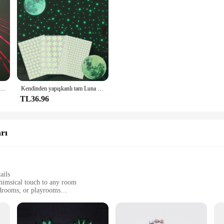
Parti kulübü gösterisi için lazer gözlük KTV dans sahne atmosfer sahne yanıp sönen Led ışık yayan ışın kızdırma parti malzemeleri
Kendinden yapışkanlı tam Luna aydınlık çıkartmaları çocuklar yatak odası DIY 3D Glow karanlık ay yıldız duvar çıkartmaları
TL36.96
rı
ails
whimsical touch to any room
bedrooms, or playrooms
 48, or 72 pieces
ting a magical atmosphere