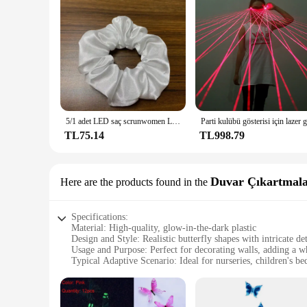
5/1 adet LED saç scrunwomen Light Up saç bantları at kuyruğu tutucu kadınlar kızlar için elastik Hairband Glow karanlık parti malzemeleri
TL75.14
TL998.79
Duvar Çıkartmala
Here are the products found in the
Specifications:
Material: High-quality, glow-in-the-dark plastic
Design and Style: Realistic butterfly shapes with intricate det
Usage and Purpose: Perfect for decorating walls, adding a 
Typical Adaptive Scenario: Ideal for nurseries, children's 
Shape or Size or Weight or Quantity: Available in sets of 24,
Performance and Property: Glows brightly in the dark, crea
Features: