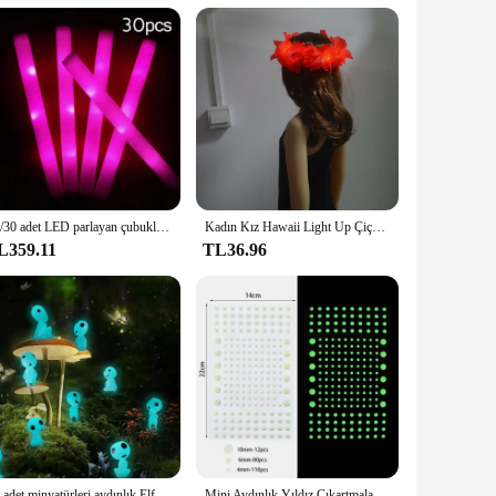
rs. The sets available for sale provide a complete decoration
dren to adults, and are suitable for a variety of events and
night sky.
15/30 adet LED parlayan çubuklar toplu renkli RGB Glow köpük sopa Cheer tüp koyu ışık Xmas için doğum günü düğün parti malzemeleri
Kadın Kız Hawaii Light Up Çiçek Lei Kolye Hula Garland Çelenk Düğün Hawaii Kostüm Tropikal Luau Glow Parti Cadılar Bayramı
L359.11
TL36.96
10 adet minyatürleri aydınlık Elf ev bahçe DIY aksesuarları parlayan bebek Moss Microlandscape dekorasyon ev komik gece lambası oyuncak
Mini Aydınlık Yıldız Çıkartmaları Parlayan Duvar Sticker Yeşil Işık çocuk Odası Dekorasyon Nokta Yıldız Floresan Çıkartmalar Çocuklar Favor