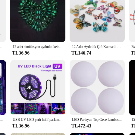
h our Glow in Dark Butterflies. These exquisite wall decals are not just ordina
om, especially when the lights are dimmed. Whether you're looking to create a
on and removal, making them a hassle-free addition to your decor. The decals a
change, simply peel them off without leaving any residue, allowing you to rep
rary and permanent setups.
rtmaları odası dekorasyon aksesuarları karikatür Sticker yıldönümleri için doğum günü Paster
12 adet simülasyon aydınlık kelebek 3D duvar Sticker ev festivali dekorasyon kızdırma karanlık mıknatıs kelebekler çıkartmalar 8cm
12 Adet Aydınlık Çift Katmanlı Kelebek 3D Duvar Sticker Düğün Süslemeleri Karanlıkta Glow Kelebekler Buzdolabı Mıknatısı Çıkartmalar
TL36.96
TL146.74
T
ey can also be used on furniture, mirrors, or any other smooth surface. The durab
ting addition to your decor. With multiple sets available, you can create a mesm
rs, and individuals looking to add a touch of magic to their offerings.
 Glow karanlık dize halat başlatıcısı aydınlık taşınabilir el dize stres giderici oyuncak çocuklar için parti hediye
USB UV LED şerit hafif parlamalı karanlık Led Blacklight 385-400nm ultraviyole UV lamba için cadılar bayramı floresan parti Neon posterler
LED Parlayan Top Gece Lambası Uzaktan Kumanda Açık Top Yüzen havuz ışığı Yüzme Havuzu Parti Lambası Bahçe Yard Havuz Dekor için
TL36.96
TL472.43
T