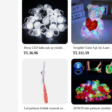
Beyaz LED halka ışık up yüzükler yumuşak kauçuk yanıp sönen engebeli yüzükler Rave düğün aydınlık oyuncaklar parlayan yüzükler karanlıkta kızdırma
Sevgililer Günü Aşk Ayı Lazer Glow Hediye Gece Lambası 3D Pırıltı Ayı LED Başu
TL36.96
TL311.59
Led parlayan fırıldak oyuncak yanıp sönen parlak LED dönen müzik fırıldak şerit şekli çocuk oyuncağı hediye rastgele renk oyuncaklar çocuklar için
20/30/50 ad