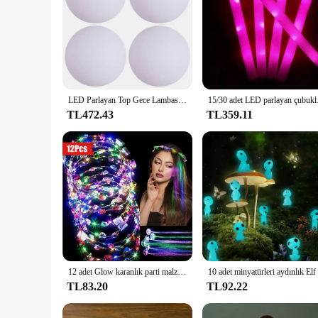
LED Parlayan Top Gece Lambası Uzaktan Kumanda Açık Top Yüzen havuz ışığı Yüzme Havuzu Parti Lambası Bahçe Yard Havuz Dekor için
15/30 adet LED parlay
TL472.43
TL359.11
12 adet Glow karanlık parti malzemeleri 4 adet LED çiçek taç bantlar + 8 adet LED ışık Up Fiber optik saç tokalarım klip
TL83.20
TL92.22