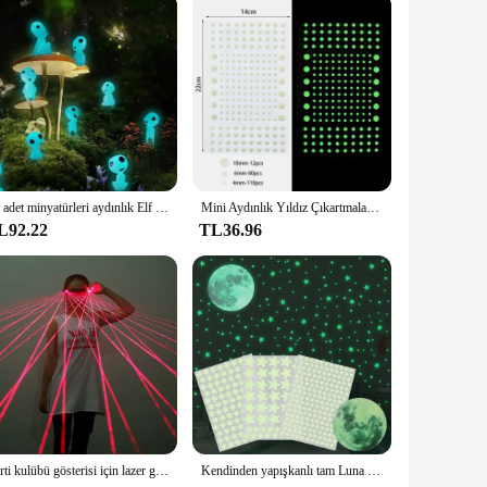
10 adet minyatürleri aydınlık Elf ev bahçe DIY aksesuarları parlayan bebek Moss Microlandscape dekorasyon ev komik gece lambası oyuncak
Mini Aydınlık Yıldız Çıkartmaları Parlayan Duvar Sticker Yeşil Işık çocuk Odası Dekorasyon Nokta Yıldız Floresan Çıkartmalar Çocuklar Favor
L92.22
TL36.96
Parti kulübü gösterisi için lazer gözlük KTV dans sahne atmosfer sahne yanıp sönen Led ışık yayan ışın kızdırma parti malzemeleri
Kendinden yapışkanlı tam Luna aydınlık çıkartmaları çocuklar yatak odası DIY 3D Glow karanlık ay yıldız duvar çıkartmaları