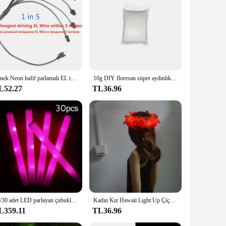
ry decorations; they are a gateway to a world of imagination.
 cozy atmosphere in your nursery or add a whimsical touch
dhere smoothly to any clean, dry surface, ensuring they stay
osition or remove them as needed. This makes them a
Esnek Neon hafif parlamalı EL tel halat kablo LED ışıkları yılbaşı dans Rave dekorasyon DIY ayakkabı giyim usb'li şerit LED lamba
10g DIY floresan süper aydınlık parçacıklar kızdırma Pigment parlak çakıl karanlık kum tozu parlayan Noctilucent kum
L52.27
TL36.96
le plastic material ensures that they maintain their vibrant
erizing display that grows with your child's imagination.
15/30 adet LED parlayan çubuklar toplu renkli RGB Glow köpük sopa Cheer tüp koyu ışık Xmas için doğum günü düğün parti malzemeleri
Kadın Kız Hawaii Light Up Çiçek Lei Kolye Hula Garland Çelenk Düğün Hawaii Kostüm Tropikal Luau Glow Parti Cadılar Bayramı
L359.11
TL36.96