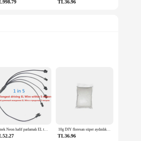
L998.79
TL36.96
s; they're a magical addition to any room. The high-quality
uch of whimsy to your home, create a mesmerizing classroom
residue. The variety of sizes allows for creative placement,
Esnek Neon hafif parlamalı EL tel halat kablo LED ışıkları yılbaşı dans Rave dekorasyon DIY ayakkabı giyim usb'li şerit LED lamba
10g DIY floresan süper aydınlık parçacıklar kızdırma Pigment parlak çakıl karanlık kum tozu parlayan Noctilucent kum
rations or as part of a DIY craft project. The long-lasting
L52.27
TL36.96