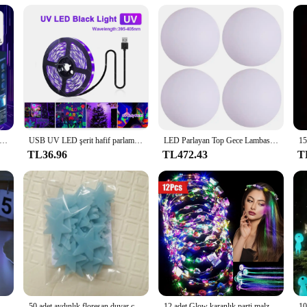
pliers looking to offer unique and captivating decorative items to their custome
duct range. The butterflies are designed to appeal to a wide audience, from chil
be a hit with anyone who appreciates the beauty of nature and the magic of the 
 Glow karanlık dize halat başlatıcısı aydınlık taşınabilir el dize stres giderici oyuncak çocuklar için parti hediye
USB UV LED şerit hafif parlamalı karanlık Led Blacklight 385-400nm ultraviyole UV lamba için cadılar bayramı floresan parti Neon posterler
LED Parlayan Top Gece Lambası Uzaktan Kumanda Açık Top Yüzen havuz ışığı Yüzme Havuzu Parti Lambası Bahçe Yard Havuz Dekor için
TL36.96
TL472.43
T
cu USB Gece Lambası Değiştirilebilir Ortam Lambası Hediye
50 adet aydınlık floresan duvar çıkartmaları 3D yıldız Glow karanlık duvar çıkartmaları çocuklar için bebek odası yatak odası tavan ev dekorasyonu
12 adet Glow karanlık parti malzemeleri 4 adet LED çiçek taç bantlar + 8 adet LED ışık Up Fiber optik saç tokalarım klip