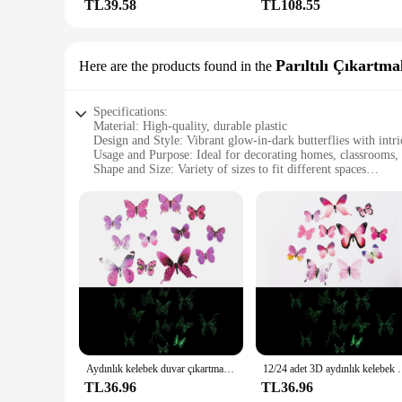
TL39.58
TL108.55
Parıltılı Çıkartma
Here are the products found in the
Specifications:
Material: High-quality, durable plastic
Design and Style: Vibrant glow-in-dark butterflies with intri
Usage and Purpose: Ideal for decorating homes, classrooms, 
Shape and Size: Variety of sizes to fit different spaces
Performance and Property: Long-lasting glow that brightens 
Parts and Accessories: Available in sets for a complete decor
Features:
**Enchanting Decor for Every Occasion**
Illuminate your space with the whimsical charm of our Glow i
plastic material ensures durability, while the vibrant glow-
environment, or enhance the ambiance at a party, these butterf
**Effortless Application and Versatile Use**
Applying these glow-in-dark butterflies is a breeze. They can
Aydınlık kelebek duvar çıkartmaları 3D renkli kelebekler parlayan duvar çıkartmaları yatak odası oturma ev dekorasyon için duvar kağıdı
12/24 adet 3D aydınlık kelebek duvar çıkartmaları ev çocuklar içi
from a single butterfly to a full-scale butterfly garden. Thes
glow ensures that your space is bathed in a soft, ethereal ligh
TL36.96
TL36.96