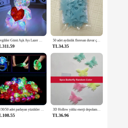
Sevgililer Günü Aşk Ayı Lazer Glow Hediye Gece Lambası 3D Pırıltı Ayı LED Başucu USB Gece Lambası Değiştirilebilir Ortam Lambası Hediye
50 adet aydınlık floresan duvar çıkartmaları 3D yıldız Glow karanlık duvar çıkartmaları çocuklar için bebek odası yatak odası tavan ev dekorasyonu
L311.59
TL34.35
20/30/50 adet parlayan yüzükler LED ışık Up aydınlık yüzükler parti Favor oyuncaklar flaş Led ışık s Glow karanlık parti malzemeleri
3D Hollow yıldız enerji depolama floresan Glow karanlık aydınlık duvar çıkartmaları çocuk odası oturma odası çıkartması için
L108.55
TL36.96