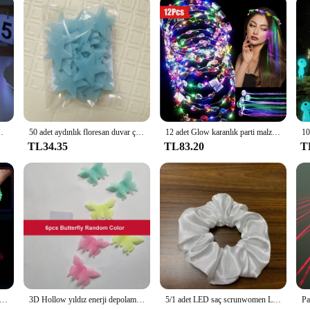
cu USB Gece Lambası Değiştirilebilir Ortam Lambası Hediye
50 adet aydınlık floresan duvar çıkartmaları 3D yıldız Glow karanlık duvar çıkartmaları çocuklar için bebek odası yatak odası tavan ev dekorasyonu
12 adet Glow karanlık parti malzemeleri 4 adet LED çiçek taç bantlar + 8 adet LED ışık Up Fiber optik saç tokalarım klip
TL34.35
TL83.20
T
et parlayan yüzükler LED ışık Up aydınlık yüzükler parti Favor oyuncaklar flaş Led ışık s Glow karanlık parti malzemeleri
3D Hollow yıldız enerji depolama floresan Glow karanlık aydınlık duvar çıkartmaları çocuk odası oturma odası çıkartması için
5/1 adet LED saç scrunwomen Light Up saç bantları at kuyruğu tutucu kadınlar kızlar için elastik Hairband Glow karanlık parti malzemeleri