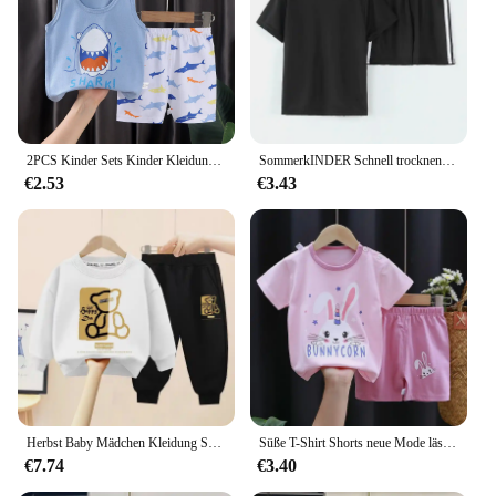
Shape or Size or Weight or Quantity: Available in
various sizes to fit girls of different ages
Performance and Property: Easy to care for,
maintaining its shape and color after multiple
washes
Features:
2PCS Kinder Sets Kinder Kleidung Weste Anzug Sommer Kinder Kleidung baby Baumwolle T-Shirts Shorts Tank Top Jungen Mädchen Ärmellose
SommerkINDER Schnell trocknende Kurzarm-Shorts 2-teiliges Set bequemer Kleidung für Jungen und Mädchen
|Wholesale|
€2.53
€3.43
**Unmatched Comfort and Style**
The Girls TShirt Set is not just about comfort; it's
about style too. The set is crafted from a premium
cotton blend that ensures a soft touch against your
child's skin. The breathable fabric keeps her cool
during playtime and warm during colder days. The
sets come in a variety of designs, from whimsical
animals to geometric patterns, catering to different
tastes and preferences. The vibrant colors and
playful motifs make these sets a standout addition
to any wardrobe.
Herbst Baby Mädchen Kleidung Set Kind Junge Cartoon Bär gedruckt Sweatshirt Pullover und Hose 2 stücke Anzug Kinder oben unten Trainings anzug
Süße T-Shirt Shorts neue Mode lässig T-Shirts Baby Mädchen Sommer Kostüm dünne Kurzarm Trainings anzüge für 1 2 3 4 Jahre altes Kind
€7.74
€3.40
**Versatile and Practical**
Designed for the active girl, these sets are perfect