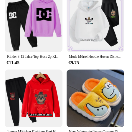
Kinder 3-12 Jahre Top-Hose 2p Kleidung Sweatshirt Alphabet Mode druck Hoodie Jungen Mantel Sport lässig Mädchen Kleidung Jogging-Set
Mode Mörtel Hoodie Hosen Disney Casual Sport Jungen Hoodie Set Herbst Kinder Mädchen Trainings anzug Set neu süß
€11.45
€9.75
Jungen Mädchen Kleidung Fanf Hoodie Set Kinder 2 stücke Frühling Herbst fünf Nächte bei Freddy Cartoon Kapuzen hose Trainings anzug Mädchen Kleidung
Neue Winter niedlichen Cartoon Dinosaurier Kinder warme weiche rutsch feste flauschige Hausschuhe für Mädchen Jungen Indoor Maultier Kinder nach Hause Baumwoll schuhe