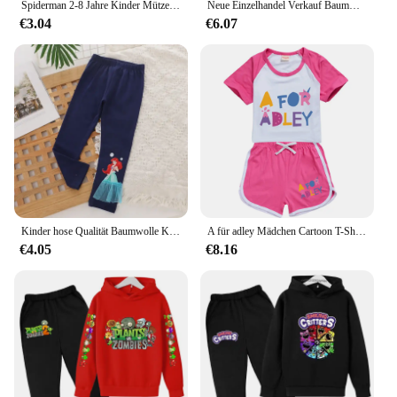
Spiderman 2-8 Jahre Kinder Mütze Kinder Baseball mützen für Jungen Mädchen Hip Hop Hut Hysterese Sommer Sonne Hüte Outdoor Visier Strand hüte
Neue Einzelhandel Verkauf Baumwolle Hosen Für 2-10 Jahre Alt Solid Jungen Mädchen Casual Sport Hosen Jogging Enfant Garcon kinder Kinder Hosen
€3.04
€6.07
Kinder hose Qualität Baumwolle Korea Mädchen Leggings Disney gefroren Elsa Kinder lässig Frühling Baby Mädchen Herbst hose Ariel 2-8y
A für adley Mädchen Cartoon T-Shirt Shorts Jungen Casual Sport T-Shirts und Shorts Anzug Anime 2-teilige Kinder kleidung
€4.05
€8.16