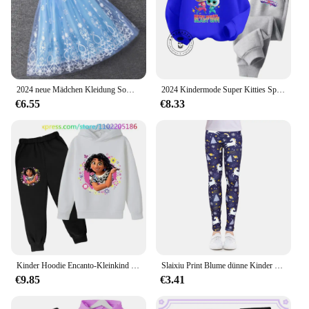
2024 neue Mädchen Kleidung Sommer fliegende Ärmel Kinder Kleid Party Baby Kleider für Kinder Kleidung gefroren Elsa Prinzessin Kleider
2024 Kindermode Super Kitties Sportswear niedlich billig Langarm Sets Jungen und Mädchen Spaß einfache und erschwing liche Stile
€6.55
€8.33
Kinder Hoodie Encanto-Kleinkind Mädchen Kleidung Mirabel Hoodies Hosen 2 Stück Sets niedlichen Kinder Kostüm Kinder Trainings anzüge
Slaixiu Print Blume dünne Kinder Leggings für 4-12 Jahre Mädchen Kleidung weiche Mädchen Leggings Bleistift Hosen Baumwolle Kinder hose
€9.85
€3.41