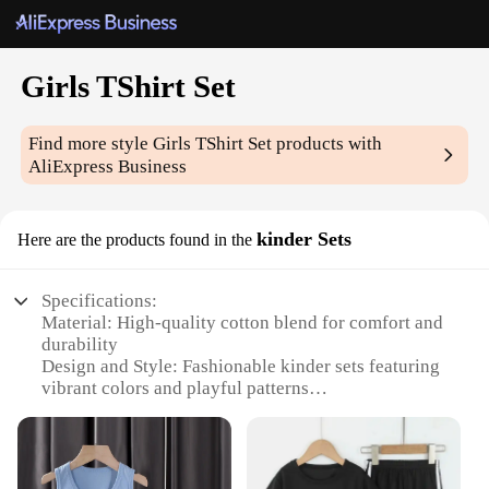
Girls TShirt Set
Find more style
Girls TShirt Set
products with
AliExpress Business
kinder Sets
Here are the products found in the
Specifications:
Material: High-quality cotton blend for comfort and
durability
Design and Style: Fashionable kinder sets featuring
vibrant colors and playful patterns
Usage and Purpose: Ideal for everyday wear, school
uniforms, or casual outings
Typical Adaptive Scenario: Perfect for active girls
who enjoy playing and exploring