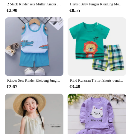
2 Stück Kinder sets Mutter Kinder Kleidung Jungen Mädchen T-Shirt Shorts Sommer Baumwolle Kurzarm Baby Kinder Kleidung Kleinkind Anzug
Herbst Baby Jungen Kleidung Mode Gedruckt T-shirts und Hosen 2 Stück Set Kinder Mädchen Casual Top Bottom Outfits Trainingsanzüge
€2.90
€8.55
Kinder Sets Kinder Kleidung Jungen Mädchen Weste Anzug Sommer kinder Kleidung baby Baumwolle T-Shirts Shorts Tank Top Ärmellos
Kind Kurzarm T-Shirt Shorts trend ige Freizeit kleidung neue Rundhals-T-Shirts passt Jungen Mädchen niedlich lässig lose zweiteilige Set
€2.67
€3.48