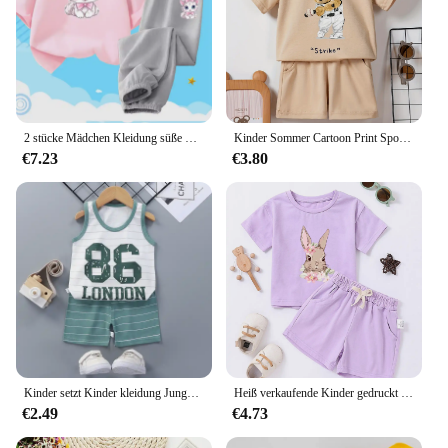
2 stücke Mädchen Kleidung süße Katze kurz ärmel ige Kinder T-Shirts Hosen Anzug Baumwolle Kinder Kleidung setzt Sommer Kinder Outfit
Kinder Sommer Cartoon Print Sportswear T-Shirt und Shorts Kinder bekleidung Set Jungen und Mädchen 2-teiliges Set
€7.23
€3.80
Kinder setzt Kinder kleidung Jungen Mädchen Weste Anzug Sommer Kinder kleidung Baby Baumwolle T-Shirts Shorts Tank Top ärmel los
Heiß verkaufende Kinder gedruckt Sommer Set niedlichen Kaninchen Baby Jungen und Mädchen Sommerkleid ung Kinder reine Baumwolle T-Shirt-Set
€2.49
€4.73