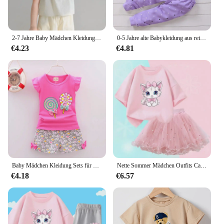
2-7 Jahre Baby Mädchen Kleidung Sets Sommer solide T-Shirts Weste Hosen Kinder Kleidung Sets für Kinder 2024
0-5 Jahre alte Babykleidung aus reiner Baumwolle mit langen Ärmeln, Heimkleidung für Jungen, reine Baumwolle, Mädchen-Baby-T-Shirt, lange Hosen, Pyjama-Set
€4.23
€4.81
Baby Mädchen Kleidung Sets für Kinder T-Shirt Tops kurze Hosen Kleidung Sets Kleinkind Mädchen Lutscher gedruckt Sommer Baby Kleidung Sets
Nette Sommer Mädchen Outfits Cartoon Katze T-shirt und Tutu Rock 2 teil/satz Mädchen Prinzessin Kleidung Anzug Kinder Geburtstag Kleidung
€4.18
€6.57