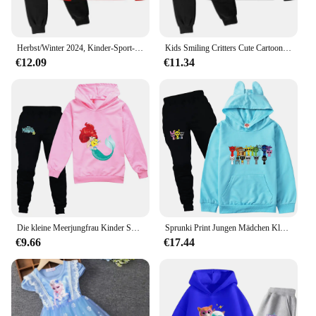
Herbst/Winter 2024, Kinder-Sport-Set, lässiges Sweatshirt, Cartoon, lässiger Sportmantel, Oberteil + Hose, Geschenk für Jungen und Mädchen im Alter von 3–13 Jahren
Kids Smiling Critters Cute Cartoon Print Spring Autumn Pullover Hoodie+Pants 2pcs Tracksuits 2-13 Years Boys Girls Outfits Sets
€12.09
€11.34
Die kleine Meerjungfrau Kinder Sportswear passt Mädchen lässig Hoodie schwarze Hosen Anzug Teen Kinder Oberbekleidung Kinder kleidung Baby-Sets
Sprunki Print Jungen Mädchen Kleidung Hoodie Set Kinder 2 stücke Frühling Herbst Kleinkind Mädchen Cartoon Kapuzen hose Trainings anzug Mädchen Kleidung
€9.66
€17.44