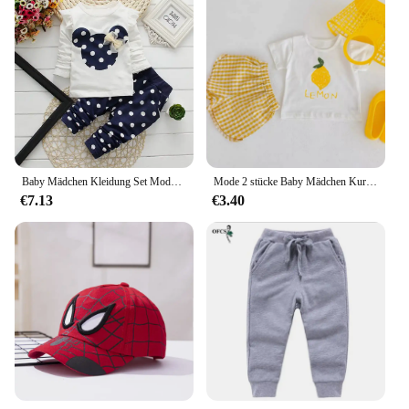
Baby Mädchen Kleidung Set Mode Bogen Punkt T-Shirt Hose Anzug Kinder Baumwolle Trainings anzug Kinder Frühling Langarm Kleidung
Mode 2 stücke Baby Mädchen Kurzarm Anzug Obst Druck setzt Kinder T-Shirts Shorts Plaid Kleidung Kleinkind Prinzessin Mädchen Outfits
€7.13
€3.40