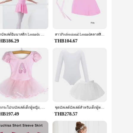
ariety of movements, allowing young dancers to execute their
d skirt are crafted to be lightweight, which is essential for
 The leotard features a scoop neckline and a sleek silhouette,
t is versatile enough to meet all their ballet needs. The set
ชุดบัลเล่ต์ยิมนาสติก Leotards สำหรับเด็กเล็กเด็กผู้หญิงแขนสั้นบัลเล่ต์ชีฟองกระโปรง Leotards Bowknot Dancewear
สาวProfessional Leotardคลาสสิกบัลเล่ต์Tutu Ballerina Dance Classเครื่องแต่งกายผู้ใหญ่เด็กLeotard Dancewearผูกกระโปรงเต้นรํา
HB186.29
THB104.67
frequent use, making it an excellent choice for both amateur
otard and skirt are both machine washable, allowing for quick
mble for years to come.
ชุดกระโปรงบัลเล่ต์เด็กผู้หญิง, ชุดกระโปรงเจ้าหญิงชุดนักบัลเล่ต์
ชุดบัลเลต์บัลเล่ต์สำหรับเด็กผู้หญิงชุดยิมนาสติกแขนยาวชุดรัดรูป + ชุดกระโปรงบัลเล่ต์ผ้าบางเนื้อละเอียดบอดี้สูทสำหรับฝึกซ้อมเต้นสำหรับเด็ก
HB197.49
THB278.57