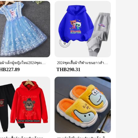
เสื้อผ้าเด็กผู้หญิงใหม่2024ชุดเดรสปาร์ตี้เด็กแขนพองสำหรับฤดูร้อนชุดเดรสเจ้าหญิงเอลซ่า Frozen
2024ชุดเสื้อผ้ากีฬาแขนยาวสำหรับเด็ก, เสื้อผ้าแฟชั่นแขนยาวน่ารักเหมาะกับทั้งเด็กผู้ชายและเด็กผู้หญิงสไตล์เรียบง่ายและราคาไม่แพง
HB227.89
THB290.31