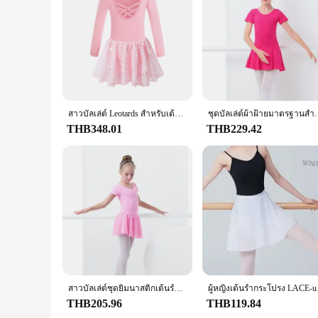
สาวบัลเล่ต์ Leotards สําหรับเต้นรํา Camisole Hollow Crisscross กลับ,กระโปรงเงา
ชุดบัลเล่ต์ผ้าฝ้ายมาตรฐานสำ
THB348.01
THB229.42
สาวบัลเล่ต์ชุดยิมนาสติกเต้นรํา Leotard สําหรับเด็กแขนสั้นบัลเล่ต์ชีฟองกระโปรง Leotards Bowknot Dancewear
ผู้หญิงเต้นรํากระโปร
THB205.96
THB119.84