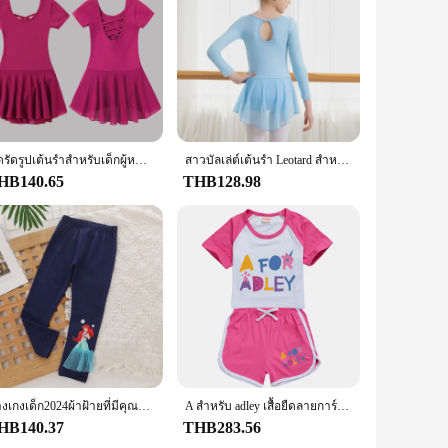
ชุดรัดรูปเต้นรําสําหรับเด็กผู้หญิงสําหรับชุดบัลเล่ต์กระโปรงผ้าที่เหมาะกับผิวพร้อมคอกลมคลาสสิกและสายรัดข้ามด้านหลัง
สาวบัลเล่ต์เต้นรํา Leotard สําหรับสาวเต้นรํา Ruffle แขนกระโปรงชุด Water-DROP กลับและตาข่าย Hi-Low กระโปรง
HB140.65
THB128.98
กางเกงเด็ก2024ผ้าฝ้ายที่มีคุณภาพ celana leging anak perempuan เกาหลีดิสนีย์ Frozen Elsa กางเกงเด็กผู้หญิงฤดูใบไม้ร่วงลำลองสำหรับเด็ก2-8Y แอเรียล
A สำหรับ adley เสื้อยืดลายการ์ตูนเด็กผู้หญิง + กางเกงขาสั้นสำหรับเด็กผู้ชายเสื้อยืดกีฬาลำลองและกางเกงขาสั้นชุดอนิเมะ2ชิ้นเสื้อผ้าเด็ก
HB140.37
THB283.56