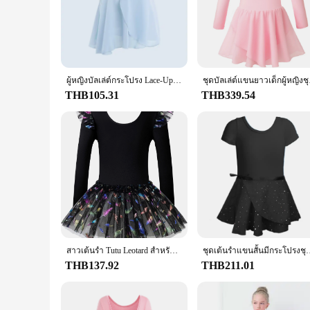
**Unmatched Comfort and Flexibility**
The Girls Ballet Leotard and Skirt set is designed with the 
steps with ease. The stretchable material also provides a snug
children who are always on the move.
**Timeless Elegance and Versatility**
This set is not just about comfort; it's also about style. The 
while the skirt adds a touch of elegance with its graceful des
ผู้หญิงบัลเล่ต์กระโปรง Lace-Up ชีฟองกระโปรงเต้นรำกระโปรงผู้ใหญ่สาว Leotards บัลเล่ต์การปฏิบัติเต้นรำ Miniskirts Tutu
ชุดบัลเล
is available in a variety of colors, allowing girls to express t
THB105.31
THB339.54
**Durable and Hygienic for Long-Term Use**
The Girls Ballet Leotard and Skirt set is not only designed f
and professional dancers. The set is easy to maintain, ensur
and easy cleaning after each use. This set is an investment i
สาวเต้นรํา Tutu Leotard สําหรับบัลเล่ต์แขนยาว Sparkly Sequins น่ารักชุดเต้นรํา
ชุดเต้นรำแขนสั้นมีกระโปรงชุดบัลเล่
THB137.92
THB211.01