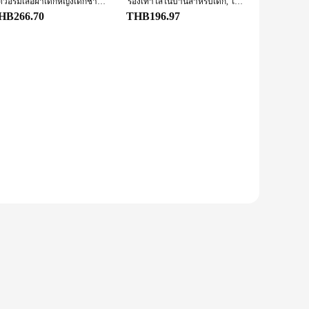
ชุดวอร์มเสื้อผ้าเด็กหญิงเด็กชาย fanf สำหรับเด็กผู้หญิงชุดวอร์มมีฮู้ดลายการ์ตูน + กางเกงสำหรับฤดูใบไม้ร่วงใบไม้ผลิจำนวน2ชิ้น
รองเท้าใส่ในบ้านสำหรับเด็ก, ใหม่ฤดูหนาวลายการ์ตูนไดโนเสาร์น่ารักรองเท้าแตะนุ่มกันลื่นสำหรับเด็กหญิงเด็กชาย
HB266.70
THB196.97