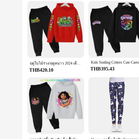
ฤดูใบไม้ร่วง/ฤดูหนาว 2024 เด็กชุดกีฬาสบายๆการ์ตูน Casual เสื้อกีฬา Top + กางเกงของขวัญสําหรับชายและหญิงอายุ 3-13
THB395.43
THB420.10