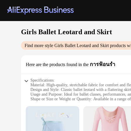
Girls Ballet Leotard and Skirt
Find more style
Girls Ballet Leotard and Skirt
products wi
การฟ้อนรำ
Here are the products found in the
Specifications:
Material: High-quality, stretchable fabric for comfort and fle
Design and Style: Classic ballet leotard with a flattering sk
Usage and Purpose: Ideal for ballet classes, performances, an
Shape or Size or Weight or Quantity: Available in a range of 
Performance and Property: Durable and easy to maintain, en
Parts and Accessories: Includes both the leotard and skirt, 
Features:
|Wholesale|Vendors|