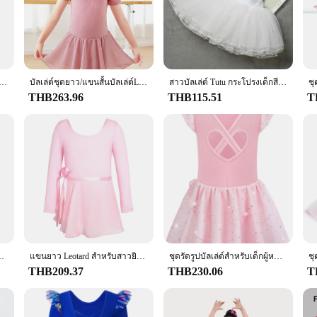
dancer's comfort in mind. The high-quality fabric stretches to accommodate a v
 fit, ensuring that the leotard stays in place during performances. The leotard an
classic ballet leotard and skirt combination is a staple in any dancer's wardrobe.
ign. Whether your little one is practicing at home or performing on stage, this se
่ต์แขนยาวเด็กผู้หญิงชุดเดรสเต้นรำเด็กหัดเดิน
บัลเล่ต์ชุดยาว/แขนสั้นบัลเล่ต์Leotardเด็กผ้าฝ้ายDancewearการฝึกอบรมชุดชีฟองกระโปรงLeotard Partyเครื่องแต่งกาย
สาวบัลเล่ต์ Tutu กระโปรงเด็กสีชมพูปุย 4 ชั้นเส้นด้ายนุ่มกระโปรง Tulle สีขาวยืดหยุ่นบัลเล่ต์ Leotard กระโปรง
heir individuality while maintaining the traditional ballet aesthetic.
THB263.96
THB115.51
T
or beauty but also for durability. The fabric is made to withstand the rigors of 
ing that it remains hygienic and in top condition for every performance. The le
n your child's dance journey, ensuring that they have a reliable and stylish ense
ต์ชุดเต้นรำยิมนาสติกเด็กวัยหัดเดิน
แขนยาว Leotard สําหรับสาวยิมนาสติกฝึกเสื้อผ้าบัลเล่ต์ Tutu ชุดเวทีเต้นรําเครื่องแต่งกายพร้อมกระโปรง
ชุดรัดรูปบัลเล่ต์สำหรับเด็กผู้หญิงกระโปรงเงาวาวด้านหลังแขนสั้นสำหรับเต้นรำ
THB209.37
THB230.06
T