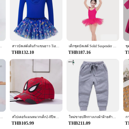
หรับเด็กชุดกระโปรงสำหรับฝึกเต้นเปิดเป้า
สาวบัลเล่ต์เต้นรําแขนยาว Tutu กระโปรง Leotard สําหรับสาวเต้นรําที่มีสีสัน Feather พิมพ์และ Ruffle แขน Tutu ชุด
เด็กชุดบัลเล่ต์ Solid Suspender กระโปรงบัลเล่ต์ Elegant Tutu เด็กเครื่องแต่งกายเต้นรําสาวห้องบอลรูมบัลเล่ต์ชุดเสื้อผ้าเวที
THB132.10
THB187.16
T
ง LACE-up ชีฟองกระโปรงบัลเล่ต์สาว Leotards กระโปรงบัลเล่ต์ฝึกเต้นรํา MINI กระโปรง Beachwear COVER UP
สไปเดอร์แมนหมวกเด็ก2-8ปีหมวกเบสบอลสำหรับเด็กผู้หญิงเด็กผู้ชายหมวกฮิปฮอปหมวกฤดูร้อนหมวกกันแดดกลางแจ้งหมวกชายหาด
ใหม่ขายปลีกกางเกงผ้าฝ้ายสำหรับ2-10ปีของแข็งชายหญิงสบายๆกีฬากางเกงกางเกงวิ่ง Enfant Garcon เด็กกางเกงเด็ก
THB105.99
THB211.09
T