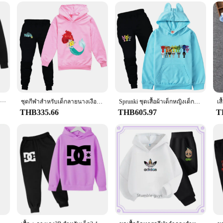
Kids Smiling Critters Cute Cartoon Print Spring Autumn Pullover Hoodie+Pants 2pcs Tracksuits 2-13 Years Boys Girls Outfits Sets
ชุดกีฬาสำหรับเด็กลายนางเงือกน้อยชุดแบบลำลองสำหรับเด็กผู้หญิงมีฮู้ดกางเกงสีดำเสื้อนอกเด็กสำหรับวัยรุ่น
Sprunki ชุดเสื้อผ้าเด็กหญิงเด็กชายมีฮู้ด2ชิ้นสำหรับเด็กผู้หญิงชุดวอร์มมีฮู้ดลายการ์ตูน + กางเกงสำหรับฤดูใบไม้ร่วงฤดูใบไม้ผลิ
THB335.66
THB605.97
T