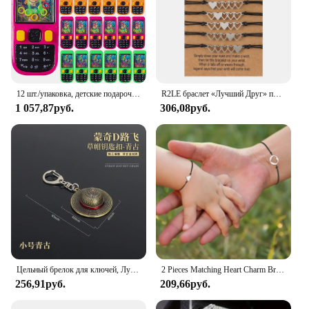
It's an ideal choice for those who value
sustainability and want to make a positive impact on
the environment while still celebrating special
occasions in style.
12 шт./упаковка, детские подарочные пакеты
R2LE браслет «Лучший Друг» плетеный браслет для ювелирных изделий 5 Sister, подарок для Пары Дружбы
1 057,87руб.
306,08руб.
Цельный брелок для ключей, Луффи, Зоро, Usopp, нами, Череп, аниме, металлический брелок для ключей, игрушки, подарки на день рождения
2 Pieces Matching Heart Charm Bracelets Back to School Mother And Daughter Wish Bracelet Separation Gift for Women Girl
256,91руб.
209,66руб.