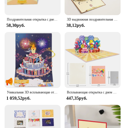
gesture that can be enjoyed by anyone, anywhere, at
any time. With our wholesale and vendor support,
you can ensure that your gift-giving is as effortless
as it is memorable.
Поздравительная открытка с днем рождения, заметка, сообщения, открытки, букет, подарки, бриллианты, Мультяшные поздравительные открытки для детей на день рождения
3D выдвижная поздравительная открытка на день рождения, Детская Подарочная открытка для девочек, открытка с благодарностью, автомобильная миниатюрная открытка, товары для фотографий
58,30руб.
38,12руб.
Уникальная 3D всплывающая открытка с днем рождения, автомузыкальная поздравительная открытка со светодиодной подсветкой, свеча, открытка для торта ко дню рождения, подарки
Всплывающая открытка с днем рождения для жены, мужа, мамы, папы
1 059,52руб.
447,35руб.