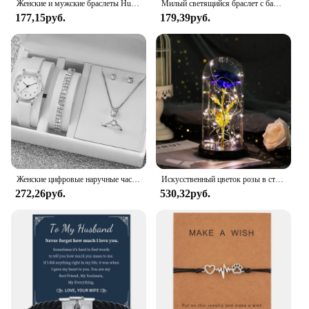
Женские и мужские браслеты Hug from Heaven, элегантные модные украшения из драгоценных камней
Милый светящийся браслет с бабочкой для женщин, пара влюбленных, черная веревка, магнит в форме сердца, одинаковые ювелирные изделия дружбы, подарок на день Святого Валентина
177,15руб.
179,39руб.
Женские цифровые наручные часы с маленьким циферблатом, женские простые кварцевые часы с кожаным ремешком и стразами, подарочный набор ювелирных изделий без коробки
Искусственный цветок розы в стеклянном стекле, День матери, День Святого Валентина, Woomen, подарок на Рождество, вечеринку, подарок девушке на день рождения
272,26руб.
530,32руб.