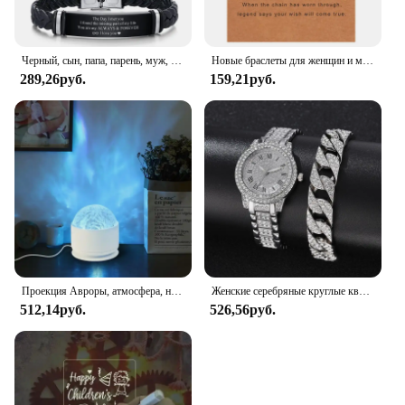
Черный, сын, папа, парень, муж, нержавеющая сталь, Плетеный, витой кожаный браслет с карточками, подарки
Новые браслеты для женщин и мужчин, браслеты с изображением животных, собачьих лап и сердцебиения, браслеты для влюбленных собак, сделайте желание, ювелирные изделия, подарки
289,26руб.
159,21руб.
Проекция Авроры, атмосфера, настольная лампа, меняющая цвет, светодиодный ночник для спальни, гостиной, декор для вечеринки, подарок на день рождения, 1 шт.
Женские серебряные круглые кварцевые часы из нержавеющей стали, 2 шт.
512,14руб.
526,56руб.