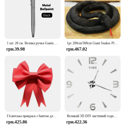
1 шт. 28 см. Велика ручка Giants. Особисті канцелярські товари для шкільного реквізиту. Веселі іграшки. Подарунки. Велика гігантська гелева ручка. Нейтральна ручка. Письмове приладдя.
1pc 200cm/300cm Giant Snakes Plush Toy Simulation Long Golden Python Stuffed Snake Plushie Children Boys Gift Home Decoration
грн.39.98
грн.467.02
Гігантська прикраса з бантом для вікон і стін весільного магазину, фонове оформлення стін ручної роботи для вечірок своїми руками для додавання атмосфери
Великий 3D DIY настінний годинник Гігантські акрилові дзеркальні годинники Безкаркасні великі Horloge Домашня прикраса для декору стін вітальні спальні
грн.425.86
грн.422.36