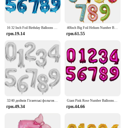
16 32 Inch Foil Birthday Balloons Number Ballon Figures Wedding Happy Birthday Party Decorations Kid Baloons Birthday
40Inch Big Foil Helium Number Balloon 0-9 Happy Birthday Wedding Party Decorations Baby Shower Large Figures Air Globos Supplies
грн.19.14
грн.61.55
32/40 дюймів Гігантські фольговані повітряні кулі з цифрами Повітряні гелієві фігурки Весілля Дорослі Діти День Народження Прикраси 0-9 Цифрові глобуси
Giant Pink Rose Number Balloons Mylar Foil Large Number 10 11 16 30 40 50 60 Helium Balloon Birthday Party Decoration Girls Gift
грн.49.34
грн.44.66