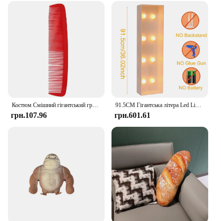
Костюм Смішний гігантський гребінець Вишуканий і компактний великий гребінець на Хелловін для жінок, чоловіків, подарунки на Хелловін
91.5CM Гігантська літера Led Light Frame Box Baby Shower Різдво 1-й день народження Весілля Декор DIY Ім'я Повітряна куля Наповнювальна коробка
грн.107.96
грн.601.61