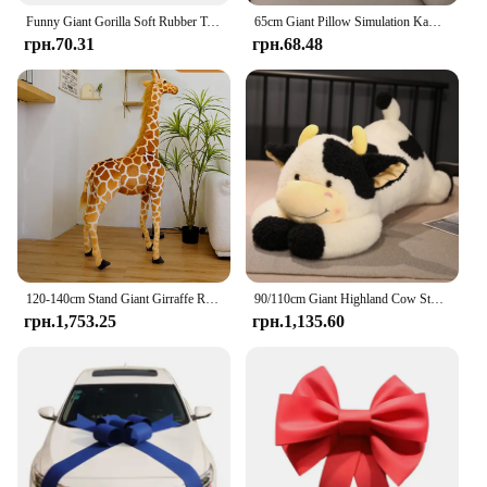
Funny Giant Gorilla Soft Rubber Toys Lala Happy Decompression Squishy Elastic Monkey Doll Creative Stress Relief Toys Gifts
65cm Giant Pillow Simulation Kawaii Big Bread Plush Pillow Doll Soft Cute Food Cushion Toys Birthday Christmas Gift
грн.70.31
грн.68.48
120-140cm Stand Giant Girraffe Real Life Giraffe High Quality Animals Dolls Soft Kids Children Baby Birthday Gift Room Decor
90/110cm Giant Highland Cow Stuffed Animal Large Colorful Cow Plush Toy Body Pillow Jumbo Soft Fluffy Huge Size Gifts for Kids
грн.1,753.25
грн.1,135.60