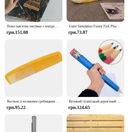
Нова пам'ятна листівка з повідомленням із чорним золотом із гігантським днем народження
Giant Simulation Funny Fish Plush Toys Stuffed Soft Animal Yellow Croaker Pillow Creative Sleep Cushion for Kids Girls Xmas Gift
грн.151.08
грн.73.07
Костюм із великими гребінцями 42 см. Смішний гігантський гребінець. Портативний легкий гребінець для вечірки на Хеллоуїн. Карнавальна вечірка. Костюм. Опора.
Великий гігантський дерев'яний олівець 35 см, індивідуальність, новинки, канцелярські товари, дитячі іграшки, реквізит, фарба, художник, студент, велика ручка, подарунки
грн.95.22
грн.124.65