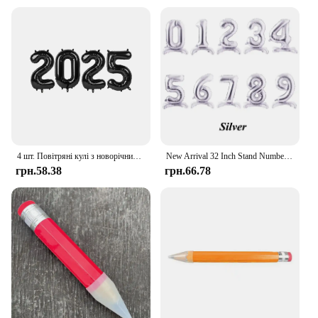
4 шт. Повітряні кулі з новорічними цифрами 2025 року, фольговані повітряні кулі з цифрами, підходять для дня народження, випускного, новорічного оформлення 2025, Різдво
New Arrival 32 Inch Stand Number Foil Balloons Rose Gold Silver Red Balloon Wedding Birthday Party Decorations Kids Toys Shower
грн.58.38
грн.66.78