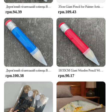
Дерев'яний гігантський олівець Великий дерев'яний олівець Величезний олівець Веселий подарунок Новинка Іграшка Креативні канцелярські товари з гумкою
35cm Giant Pencil for Painter Artist Student Large Wood Pencil with Eraser Stationery Novelty Toy School Office Supplies Gift
грн.94.39
грн.109.43
Дерев'яний гігантський олівець Веселий подарунок 18/35 см з гумкою Великий олівець Новинка Іграшка Реквізит для виступу Великий дерев'яний олівець Художник
18/35CM Giant Wooden Pencil With Eraser Painter Artist Student Fun Novelty Gift Toy Performance Prop Stationery School Supplies
грн.100.38
грн.90.17