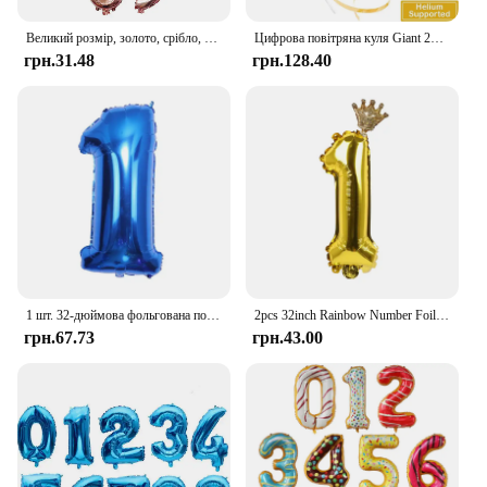
Великий розмір, золото, срібло, рожеве золото, повітряна куля з цифрами, день народження, весілля, прикраси, фольговані повітряні кулі, іграшка для хлопчика, дитячий душ
Цифрова повітряна куля Giant 2025 32 дюйма, новорічні повітряні кулі 2025, фольговані повітряні кулі Happy New Yearations 2025, новорічна вечірка Suppli
грн.31.48
грн.128.40
1 шт. 32-дюймова фольгована повітряна куля номер 0 1 2 3 4 5 6 7 8 9 Хлопчики Дівчата День народження Темно-сині повітряні кулі Party Supply
2pcs 32inch Rainbow Number Foil Balloons with Crown for Kids Boy Girl 1st Birthday Party Decorations Rose Gold Figures Globos
грн.67.73
грн.43.00