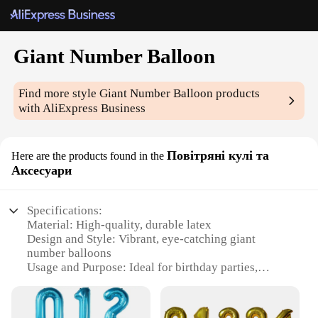
Giant Number Balloon
Find more style
Giant Number Balloon
products
with AliExpress Business
Повітряні кулі та
Here are the products found in the
Аксесуари
Specifications:
Material: High-quality, durable latex
Design and Style: Vibrant, eye-catching giant
number balloons
Usage and Purpose: Ideal for birthday parties,
celebrations, and events
Shape or Size: Available in various sizes, including
3-foot and 4-foot options