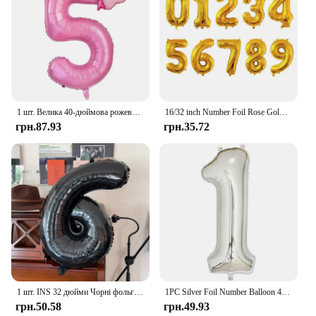
1 шт. Велика 40-дюймова рожева фольгована повітряна куля з бантом 1 2 3 4 5 6 7 8 9 для дітей, хлопчиків, дівчаток, прикраси для святкування дня народження дитини
16/32 inch Number Foil Rose Gold Green Silver Discolor Digital Baby Shower Supplies Kid Boy balloons Birthday Party Decoration
грн.87.93
грн.35.72
1 шт. INS 32 дюйми Чорні фольговані повітряні кулі з великими цифрами Фігурка Гелієва куля Наклейки на день народження Фотореквізит Прикраси для святкування дня народження
1PC Silver Foil Number Balloon 40inch Big Size Digital 0-9 Birthday Balloons Wedding Party Gatherings Home DIY Decoration Props
грн.50.58
грн.49.93