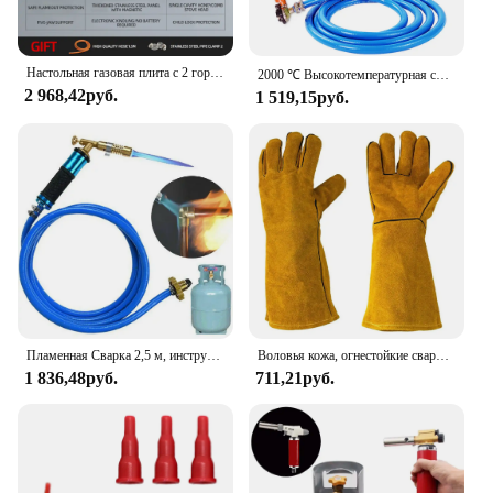
Настольная газовая плита с 2 горелками, двойная горелка из нержавеющей стали, бытовая печь с сильным огнем, сжиженный природный коцинный газ
2000 ℃ Высокотемпературная сварочная горелка, серебристая, медь, алюминий, сварочные инструменты, пропановая газовая горелка для сжиженного нефтяного газа с разъемом типа укуса
2 968,42руб.
1 519,15руб.
Пламенная Сварка 2,5 м, инструмент для пайки из меди и алюминия, Сжиженный пропановый газ, товар для плавления драгоценных металлов
Воловья кожа, огнестойкие сварочные рабочие перчатки, жаростойкие металлические, желтые перчатки, пайка, Сварочная Техника
1 836,48руб.
711,21руб.