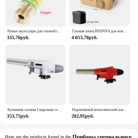
Новые аксессуары для газовой сварки, кислородный/ацетиленовый обратный клапан, фонариковый затвор, сварочный/режущий инструмент для газовой резки
Газовая плита BISINNA для кемпинга, 2800 Вт, портативная кассетная печь с высокой мощностью, уличная газовая горелка, лагерь для пикника
335,76руб.
4 053,78руб.
Бутановая газовая Сварочная горелка для приготовления пищи с автоматическим зажиганием
Портативный металлический пламенный пистолет, бутановая газовая сварочная горелка, сварочная газовая горелка, газовая горелка, продувка для барбекю, кемпинга, приготовления пищи
353,75руб.
282,91руб.
Приборы специального
Here are the products found in the