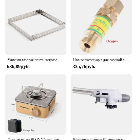
Уличная газовая плита, ветрозащитный экран, Складное Лобовое стекло из нержавеющей стали, фотоэкран, плита для приготовления пищи и барбекю, аксессуары для кемпинга и пешего туризма
Новые аксессуары для газовой сварки, кислородный/ацетиленовый обратный клапан, фонариковый затвор, сварочный/режущий инструмент для газовой резки
636,89руб.
335,76руб.
Газовая плита BISINNA для кемпинга, 2800 Вт, портативная кассетная печь с высокой мощностью, уличная газовая горелка, лагерь для пикника
Бутановая газовая Сварочная горелка для приготовления пищи с автоматическим зажиганием