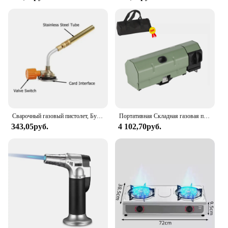
Cleaning the Gas Lid Cap Bumper is a breeze,
thanks to its non-stick surface that resists stains and
grease. Whether you're a busy home cook or a
professional chef, this bumper's ease of
maintenance allows you to focus on your culinary
creations without worrying about cleanup. The
bumper's versatility extends beyond the kitchen, as
it can also be used as a protective pad for hot pots
and pans, making it a valuable addition to any
household.
Сварочный газовый пистолет, Бутановая горелка, паяльный огнемет, портативный паяльный тепловой пистолет, оборудование для кемпинга и барбекю
Портативная Складная газовая плита, 2600 Вт, для кемпинга, походов, барбекю, путешествий, приготовления пищи на гриле, плита, кассета, газовая горелка
**Designed for Every Cook**
343,05руб.
4 102,70руб.
The Gas Lid Cap Bumper's ergonomic design and
non-slip surface not only enhance safety but also
provide a comfortable grip when handling hot
cookware. Its universal fit ensures that it can be
used with a wide range of gas stovetop burners,
making it a practical choice for both personal and
commercial kitchens. With its durable construction
and user-friendly features, this bumper is an
essential tool for anyone who values both safety