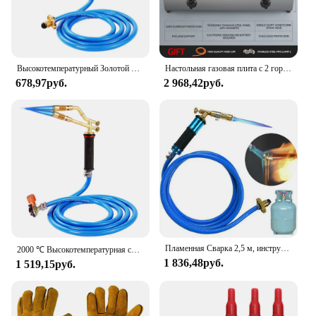
Высокотемпературный Золотой Серебряный плавильный фонарь с газовым шлангом 2,5 м, ручной медный алюминиевый Железный сварочный фонарь, огнемет сжиженного нефтяного газа
Настольная газовая плита с 2 горелками, двойная горелка из нержавеющей стали, бытовая печь с сильным огнем, сжиженный природный коцинный газ
678,97руб.
2 968,42руб.
Пламенная Сварка 2,5 м, инструмент для пайки из меди и алюминия, Сжиженный пропановый газ, товар для плавления драгоценных металлов
2000 ℃ Высокотемпературная сварочная горелка, серебристая, медь, алюминий, сварочные инструменты, пропановая газовая горелка для сжиженного нефтяного газа с разъемом типа укуса
1 836,48руб.
1 519,15руб.