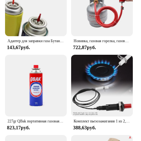
Адаптер для заправки газа Бутановая Зажигалка газовый адаптер простая в установке кассета плита адаптер для кемпинга рыбалки барбекю походов кухни
Новинка, газовая горелка, газовая горелка для кемпинга, газовая плита, используется для подключения газового бака для приготовления пищи, кемпинга, уличный инструмент
143,67руб.
722,87руб.
227gr QBak портативная газовая Бутановая лампа, совместимая с портативной кухонной горелкой, паяльными горелками, освещением для кемпинга
Комплект пьезозажигания 1 из 2, газовая плита, воспламенитель для барбекю гриля с иглой зажигания, для природного газа, спиртового масла
823,17руб.
388,63руб.