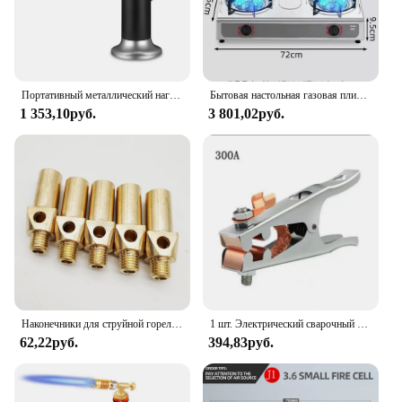
Портативный металлический нагревательный гриль для барбекю, кухонная Регулируемая лампа с бутановым газом, освежитель пламени
Бытовая настольная газовая плита с двумя отверстиями для приготовления пищи
1 353,10руб.
3 801,02руб.
Наконечники для струйной горелки из латуни, пропана, природного газа премиум-класса, 12, 20 и 32 наконечников
1 шт. Электрический сварочный аппарат Заземляющий зажим 800A-1000A Соединительный зажим аргоновая дуговая сварочная машина Заземляющий зажим 300A 500A Заземляющий зажим
62,22руб.
394,83руб.