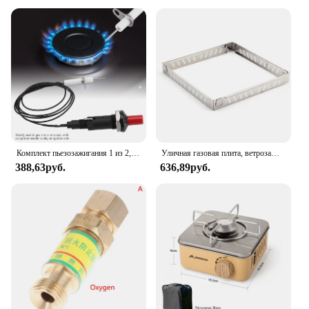
Комплект пьезозажигания 1 из 2, газовая плита, воспламенитель для барбекю гриля с иглой зажигания, для природного газа, спиртового масла
Уличная газовая плита, ветрозащитный экран, Складное Лобовое стекло из нержавеющей стали, фотоэкран, плита для приготовления пищи и барбекю, аксессуары для кемпинга и пешего туризма
388,63руб.
636,89руб.