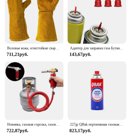
Воловья кожа, огнестойкие сварочные рабочие перчатки, жаростойкие металлические, желтые перчатки, пайка, Сварочная Техника
Адаптер для заправки газа Бутановая Зажигалка газовый адаптер простая в установке кассета плита адаптер для кемпинга рыбалки барбекю походов кухни
711,21руб.
143,67руб.
Новинка, газовая горелка, газовая горелка для кемпинга, газовая плита, используется для подключения газового бака для приготовления пищи, кемпинга, уличный инструмент
227gr QBak портативная газовая Бутановая лампа, совместимая с портативной кухонной горелкой, паяльными горелками, освещением для кемпинга
722,87руб.
823,17руб.