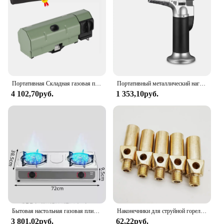
and suppliers ensures that you can find it easily,
making it an ideal choice for both personal and
professional use.
Портативная Складная газовая плита, 2600 Вт, для кемпинга, походов, барбекю, путешествий, приготовления пищи на гриле, плита, кассета, газовая горелка
Портативный металлический нагревательный гриль для барбекю, кухонная Регулируемая лампа с бутановым газом, освежитель пламени
4 102,70руб.
1 353,10руб.
Бытовая настольная газовая плита с двумя отверстиями для приготовления пищи
Наконечники для струйной горелки из латуни, пропана, природного газа премиум-класса, 12, 20 и 32 наконечников
3 801,02руб.
62,22руб.