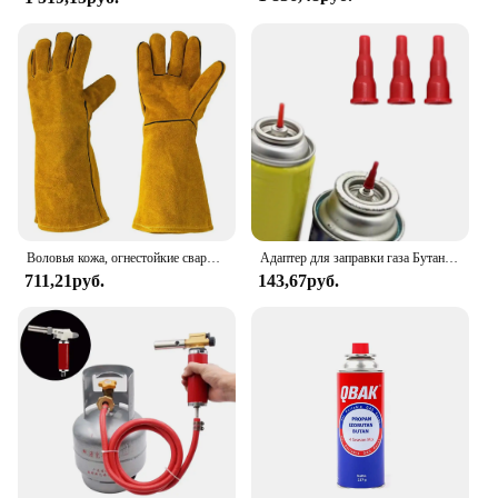
Воловья кожа, огнестойкие сварочные рабочие перчатки, жаростойкие металлические, желтые перчатки, пайка, Сварочная Техника
Адаптер для заправки газа Бутановая Зажигалка газовый адаптер простая в установке кассета плита адаптер для кемпинга рыбалки барбекю походов кухни
711,21руб.
143,67руб.