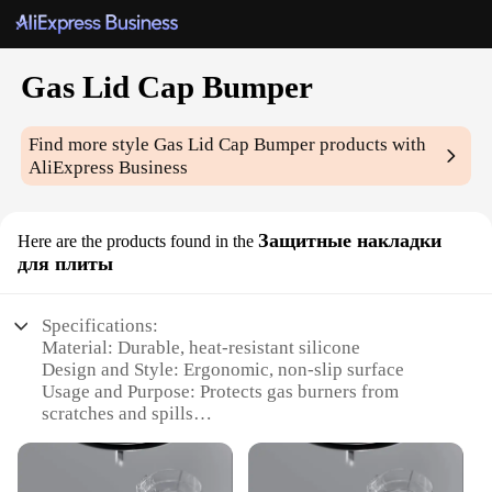
Gas Lid Cap Bumper
Find more style
Gas Lid Cap Bumper
products with
AliExpress Business
Защитные накладки
Here are the products found in the
для плиты
Specifications:
Material: Durable, heat-resistant silicone
Design and Style: Ergonomic, non-slip surface
Usage and Purpose: Protects gas burners from
scratches and spills
Performance and Property: Easy to clean,
dishwasher safe
Shape or Size or Weight or Quantity: Fits most gas