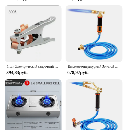
1 шт. Электрический сварочный аппарат Заземляющий зажим 800A-1000A Соединительный зажим аргоновая дуговая сварочная машина Заземляющий зажим 300A 500A Заземляющий зажим
Высокотемпературный Золотой Серебряный плавильный фонарь с газовым шлангом 2,5 м, ручной медный алюминиевый Железный сварочный фонарь, огнемет сжиженного нефтяного газа
394,83руб.
678,97руб.