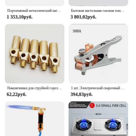
and convenience in their cooking routine.
Портативный металлический нагревательный гриль для барбекю, кухонная Регулируемая лампа с бутановым газом, освежитель пламени
Бытовая настольная газовая плита с двумя отверстиями для приготовления пищи
1 353,10руб.
3 801,02руб.
Наконечники для струйной горелки из латуни, пропана, природного газа премиум-класса, 12, 20 и 32 наконечников
1 шт. Электрический сварочный аппарат Заземляющий зажим 800A-1000A Соединительный зажим аргоновая дуговая сварочная машина Заземляющий зажим 300A 500A Заземляющий зажим
62,22руб.
394,83руб.