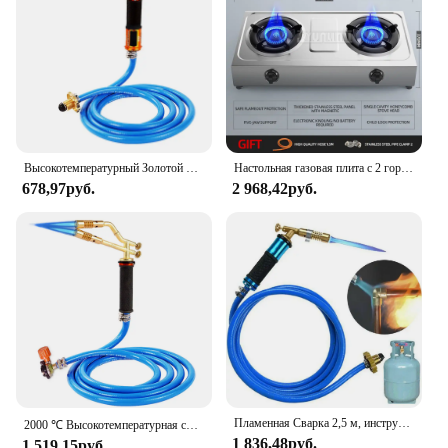
Высокотемпературный Золотой Серебряный плавильный фонарь с газовым шлангом 2,5 м, ручной медный алюминиевый Железный сварочный фонарь, огнемет сжиженного нефтяного газа
Настольная газовая плита с 2 горелками, двойная горелка из нержавеющей стали, бытовая печь с сильным огнем, сжиженный природный коцинный газ
678,97руб.
2 968,42руб.
Пламенная Сварка 2,5 м, инструмент для пайки из меди и алюминия, Сжиженный пропановый газ, товар для плавления драгоценных металлов
2000 ℃ Высокотемпературная сварочная горелка, серебристая, медь, алюминий, сварочные инструменты, пропановая газовая горелка для сжиженного нефтяного газа с разъемом типа укуса
1 836,48руб.
1 519,15руб.