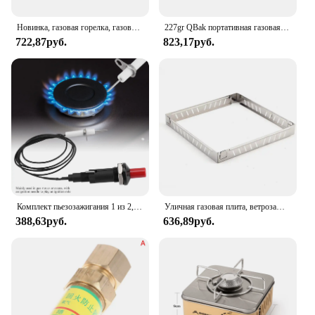
Новинка, газовая горелка, газовая горелка для кемпинга, газовая плита, используется для подключения газового бака для приготовления пищи, кемпинга, уличный инструмент
227gr QBak портативная газовая Бутановая лампа, совместимая с портативной кухонной горелкой, паяльными горелками, освещением для кемпинга
722,87руб.
823,17руб.
Комплект пьезозажигания 1 из 2, газовая плита, воспламенитель для барбекю гриля с иглой зажигания, для природного газа, спиртового масла
Уличная газовая плита, ветрозащитный экран, Складное Лобовое стекло из нержавеющей стали, фотоэкран, плита для приготовления пищи и барбекю, аксессуары для кемпинга и пешего туризма
388,63руб.
636,89руб.