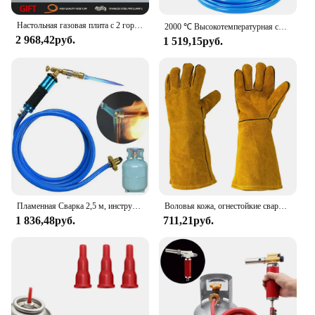
Настольная газовая плита с 2 горелками, двойная горелка из нержавеющей стали, бытовая печь с сильным огнем, сжиженный природный коцинный газ
2000 ℃ Высокотемпературная сварочная горелка, серебристая, медь, алюминий, сварочные инструменты, пропановая газовая горелка для сжиженного нефтяного газа с разъемом типа укуса
2 968,42руб.
1 519,15руб.
Пламенная Сварка 2,5 м, инструмент для пайки из меди и алюминия, Сжиженный пропановый газ, товар для плавления драгоценных металлов
Воловья кожа, огнестойкие сварочные рабочие перчатки, жаростойкие металлические, желтые перчатки, пайка, Сварочная Техника
1 836,48руб.
711,21руб.