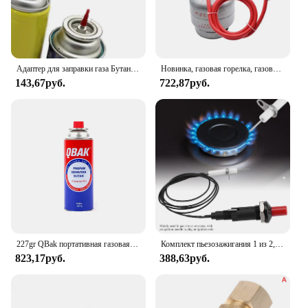
Адаптер для заправки газа Бутановая Зажигалка газовый адаптер простая в установке кассета плита адаптер для кемпинга рыбалки барбекю походов кухни
Новинка, газовая горелка, газовая горелка для кемпинга, газовая плита, используется для подключения газового бака для приготовления пищи, кемпинга, уличный инструмент
143,67руб.
722,87руб.
227gr QBak портативная газовая Бутановая лампа, совместимая с портативной кухонной горелкой, паяльными горелками, освещением для кемпинга
Комплект пьезозажигания 1 из 2, газовая плита, воспламенитель для барбекю гриля с иглой зажигания, для природного газа, спиртового масла
823,17руб.
388,63руб.