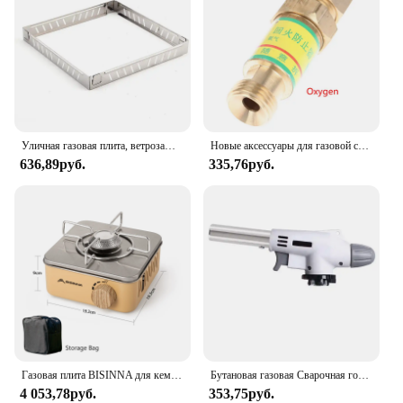
Уличная газовая плита, ветрозащитный экран, Складное Лобовое стекло из нержавеющей стали, фотоэкран, плита для приготовления пищи и барбекю, аксессуары для кемпинга и пешего туризма
Новые аксессуары для газовой сварки, кислородный/ацетиленовый обратный клапан, фонариковый затвор, сварочный/режущий инструмент для газовой резки
636,89руб.
335,76руб.
Газовая плита BISINNA для кемпинга, 2800 Вт, портативная кассетная печь с высокой мощностью, уличная газовая горелка, лагерь для пикника
Бутановая газовая Сварочная горелка для приготовления пищи с автоматическим зажиганием
4 053,78руб.
353,75руб.