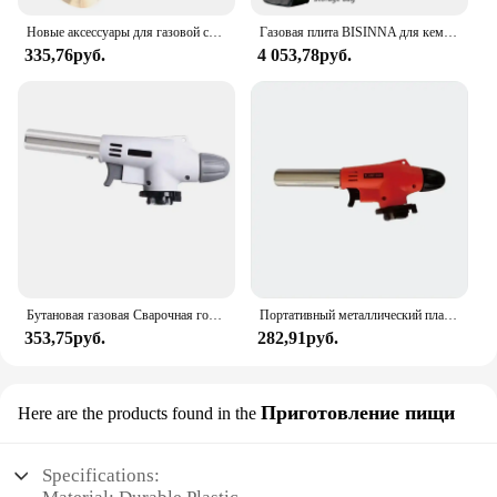
Новые аксессуары для газовой сварки, кислородный/ацетиленовый обратный клапан, фонариковый затвор, сварочный/режущий инструмент для газовой резки
Газовая плита BISINNA для кемпинга, 2800 Вт, портативная кассетная печь с высокой мощностью, уличная газовая горелка, лагерь для пикника
335,76руб.
4 053,78руб.
Бутановая газовая Сварочная горелка для приготовления пищи с автоматическим зажиганием
Портативный металлический пламенный пистолет, бутановая газовая сварочная горелка, сварочная газовая горелка, газовая горелка, продувка для барбекю, кемпинга, приготовления пищи
353,75руб.
282,91руб.
Приготовление пищи
Here are the products found in the
Specifications: