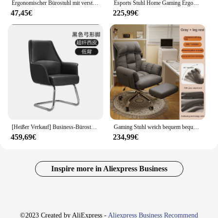
Ergonomischer Bürostuhl mit verstellbarem Lordos stütz winkel und höhen verstellbarem Home-Office-Gaming-Stuhl
Esports Stuhl Home Gaming Ergonomischer Sitz Bequemer Haushalts-Liegender Computerstuhl Verstellbarer drehbarer Stuhl Geburtstagsgeschenk
47,45€
225,99€
[Heißer Verkauf] Business-Bürostuhl, ergonomische Computer-Lendenwirbelstütze, höhenverstellbar, Spiel 360° ° -Schwenksitz-Kopfstütze Alice Dining
Gaming Stuhl weich bequem bequem ergonomisch Bürostuhl 4d verstellbare Armlehne Kopfstütze Liege für Frauen 160 ° liegen flachen Chef Stuhl
459,69€
234,99€
Inspire more in Aliexpress Business
©2023 Created by AliExpress -
Aliexpress Business Recommend