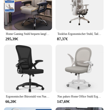
Home Gaming Stuhl bequem langfristig sitzen Liege sofa Stuhl ergonomischen Büro Schreibtischs tuhl
Tookfun Ergonomischer Stuhl, Taillenstütze, Bürostuhl, 4D-Armlehne, Computer, Gaming, Sitzlift, Drehstuhl, Wohnmöbel, 3D-Kopfstütze
295,39€
87,37€
Ergonomischer Bürostuhl von Naspaluro 90er ° Hochklappbare Armlehne mit Lordosenstütze, Bürostuhl mit gepolstertem Sitzkissen, Heim-Gaming-Stühle
Nas paluro Home Office Stuhl Ergonomischer Schreibtischs tuhl Drehbarer Computers tuhl Mid-Back Mesh Stuhl mit Lordos stütze Gaming Stühle
66,20€
147,69€