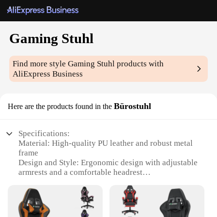
Gaming Stuhl
Find more style
Gaming Stuhl
products with
AliExpress Business
Bürostuhl
Here are the products found in the
Specifications:
Material: High-quality PU leather and robust metal
frame
Design and Style: Ergonomic design with adjustable
armrests and a comfortable headrest
Usage and Purpose: Ideal for gaming and office use
Performance and Property: Durable, stable, and
adjustable for optimal comfort
Parts and Accessories: Includes a 360-degree swivel