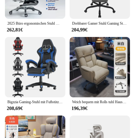
2025 Büro ergonomischen Stuhl Mesh lifable E-Sport Aluminium Fuß Gaming 3D Lordos stütze Drehs ch reibt isch einstellbare Sitzt iefe
Drehbarer Gamer Stuhl Gaming Stuhl ergonomischer Büro computer Stuhl mit Lenden kissen Kissen Fuß stütze
262,81€
204,99€
Bigzzia Gaming-Stuhl mit Fußstütze, ergonomischer Gamer-Stühle mit Lendenkissen, höhenverstellbarer Bürostuhl für Zuhause
Weich bequem mit Rolls tuhl Haushalt faul Computer Stuhl Fünf-Gang-Einstellung Sofa Freizeit Liege für Schlafzimmer Büro
208,69€
196,39€