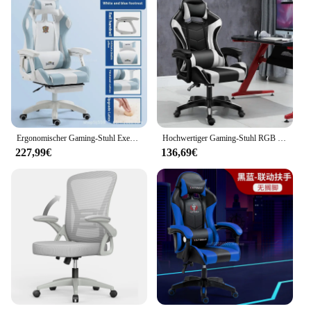
Ergonomischer Gaming-Stuhl Executive Office großer Stoff mit Fuß stütze Computer-Rückens tütze hohe Rückenlehne verstellbarer Heimcomputer-Stuhl
Hochwertiger Gaming-Stuhl RGB Light Bürostuhl Gamer Computer Ergonomischer Drehstuhl Massage-Liege Neue Gamer-Stühle
227,99€
136,69€