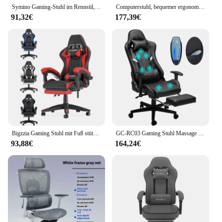
Symino Gaming-Stuhl im Rennstil, Bürostuhl mit Fußstütze und verstellbaren Armlehnen, 200 kg Tragfähigkeit
Computerstuhl, bequemer ergonomischer Bürostuhl, Lordosenstütze, Esports-Stuhl, 4D-verstellbare Armlehne, Kopfstütze, Freizeit-Liegestuhl
91,32€
177,39€
Bigzzia Gaming Stuhl mit Fuß stütze Gamer Stühle ergonomisch mit Lenden kissen Kopfstütze Stuhl höhen verstellbarer Bürostuhl
GC-RC03 Gaming Stuhl Massage ergonomische hohe Rückenlehne Design Lendenwirbel säule entspannen neue maßge schneiderte Pu Massage Computer Büros tühle
93,88€
164,24€