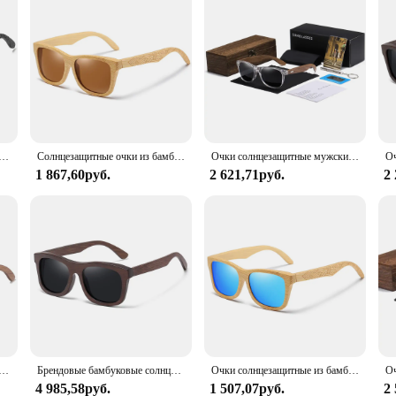
 мужские/женские деревянные, роскошные брендовые дизайнерские винтажные Поляризационные солнечные очки с футляром
Солнцезащитные очки из бамбука, с поляризацией, ручной работы
Очки солнцезащитные мужские и женские прозрачные в деревянной оправе с коробкой
1 867,60руб.
2 621,71руб.
2
о солнцезащитные очки из орехового дерева UV400 поляризационные бамбуковые солнцезащитные очки мужские модные модные антисиние линзы 7061h
Брендовые бамбуковые солнцезащитные очки GM, поляризованные очки ручной работы из натурального бамбука, деревянная оправа и принимаются индивидуальные логотипы, биоразлагаемые экологически чистые очки
Очки солнцезащитные из бамбука и дерева, поляризованные
4 985,58руб.
1 507,07руб.
2