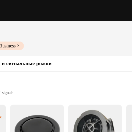
Business
 и сигнальные рожки
 signals
t, easy to install
e
e the safety and functionality of your vehicle. Whether you're a wholesaler, ven
e. The sleek design and multiple sets available ensure that you can tailor your ve