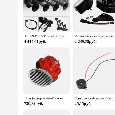
12 В/24 В 185dB серебристый/черный супер громкий четыре трубы автомобильный воздушный гудок для автомобиля транспортного средства грузовика поезда лодки мотоцикла автомобилей
Автомобильный звуковой сигнал FARBIN 12 В водонепроницаемый звуково
4 414,01руб.
2 249,78руб.
Новый супер-звуковой сигнал 300 дБ для 12 в источник питания автомобильный-лодочный мотоцикл Автомобильный громкоговоритель Автомобильный Динамик Звуковой сигнал автомобиль
Электрический зуммер 3-24 В, ав
730,82руб.
25,15руб.