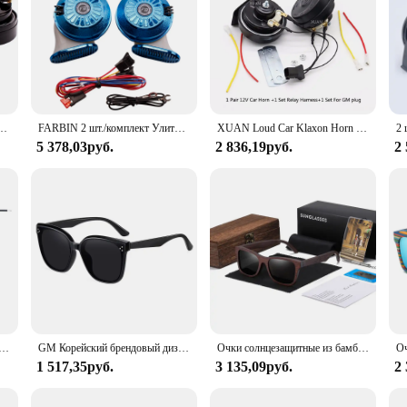
й сигнал улитки громкий двухцветный Электрический звуковой сигнал с релейным креплением комплект сигнала тревоги автомобильный аксессуар
FARBIN 2 шт./комплект Улитка воздушный гудок 12 в супер громкий трехтоновый водонепроницаемый автомобильный гудок для грузовика мотоцикла автомобильный аксессуар
XUAN Loud Car Klaxon Horn 12V Детали для стайлинга автомобилей для Vespa Loudnes 110db Chevrolet Buick GMC Holden Opel Vauxhall Baojun Wuling
5 378,03руб.
2 836,19руб.
2
томобильный сигнал тревоги подходит для большинства дисплеев, детали сигнала, охранная сирена 12 В постоянного тока, автомобильный резервный сигнал тревоги
GM Корейский брендовый дизайн МУЖСКИЕ солнцезащитные очки для женщин и мужчин из ацетата высшего качества, популярные солнцезащитные очки с оригинальным футляром S6305
Очки солнцезащитные из бамбука, с поляризацией и зеркальным покрытием
1 517,35руб.
3 135,09руб.
2