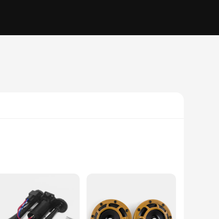
dor, or individual looking to enhance your vehicle's
hicle's sound to suit various scenarios, from a gentle chime