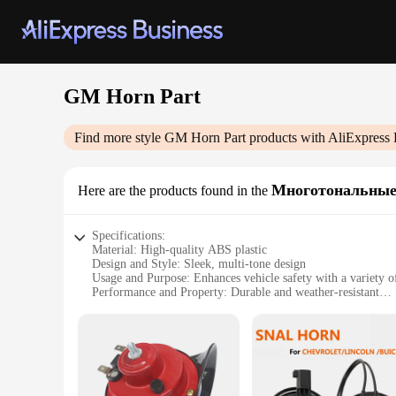
GM Horn Part
Find more style
GM Horn Part
products with AliExpress 
Многотональные
Here are the products found in the
Specifications:
Material: High-quality ABS plastic
Design and Style: Sleek, multi-tone design
Usage and Purpose: Enhances vehicle safety with a variety of
Performance and Property: Durable and weather-resistant
Shape or Size or Weight or Quantity: Compact and lightweigh
Parts and Accessories: Includes multiple sets for versatile us
Features:
**Versatile Signaling Solutions**
The GM Horn Part is a versatile accessory designed to elevat
signaling capabilities, this multi-tone horn is an ideal choic