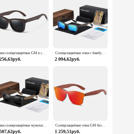
Очки солнцезащитные GM в стиле ретро UV400 для мужчин и женщин, модные Поляризационные солнечные аксессуары в квадратной оправе, с бамбуковыми деревянными линзами, для вождения
Солнцезащитные очки с бамбуковой оправой для мужчин и женщин, винтажные поляризационные темные очки ручной работы
 256,63руб.
2 094,62руб.
Очки солнцезащитные мужские/женские деревянные с поляризацией, UV400
Солнцезащитные очки GM без оправы для мужчин и женщин, Поляризационные солнечные аксессуары в красной деревянной оправе, с квадратной оправой
 507,62руб.
1 259,51руб.