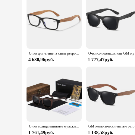
Очки для чтения в стиле ретро с защитой от синего излучения, модные очки для чтения с бамбуковым покрытием для мужчин и женщин, очки для чтения
Очки солнцезащитные GM
4 680,96руб.
1 777,47руб.
Очки солнцезащитные мужские/женские с деревянными дужками и защитой UV400
GM экологически чистые ретр
1 761,49руб.
1 138,58руб.