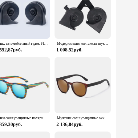
2 шт., автомобильный гудок FIAMM, 12 В, 410/510 Гц
Модернизация комплекта звукового сигнала Громкий звуковой сигнал в сборе 9L3Z-13832-A, замена для F150
 552,87руб.
1 008,52руб.
Очки солнцезащитные поляризационные в деревянной оправе для мужчин и женщин
Мужские солнцезащитные очки с поляризацией, в круглой оправе
 359,30руб.
2 136,84руб.