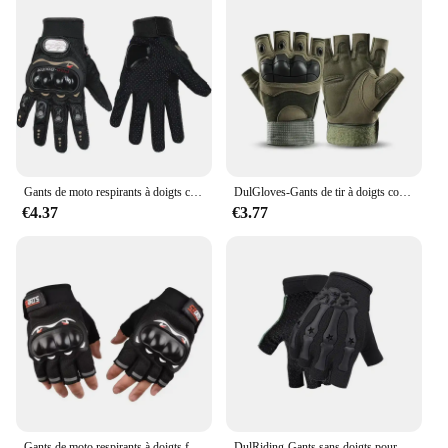
Gants de moto respirants à doigts complets, protection des sports de plein air, accessoires d'équitation de course étanches
DulGloves-Gants de tir à doigts complets, Design tactile, Protection de fitness, Sports, Moto, html, Marche
€4.37
€3.77
Gants de moto respirants à doigts fermés pour hommes, gants de course, sports de plein air, équitation Crossbike
DulRiding-Gants sans doigts pour sports de plein air, gants demi-doigts non alds pour moto, cyclisme, escalade, randonnée, chasse