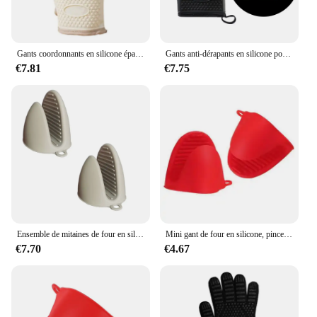
Gants coordonnants en silicone épaissi pour four à micro-ondes, mitaines d'isolation thermique anti-brûlure, gants de cuisson, degré de chaleur, barbecue
Gants anti-dérapants en silicone pour four à micro-ondes, mitaines de cuisson, manique de barbecue, anti-chaleur, degré
€7.81
€7.75
Ensemble de mitaines de four en silicone, porte-casseroles, mitaines en caoutchouc, mini épingle de friteuse à air, degré de chaleur de cuisine, petit, 2 paquets
Mini gant de four en silicone, pince à main d'isolation thermique, anti-brûlure, gants pour micro-ondes, pince non ald, porte-pot, outil de cuisine
€7.70
€4.67