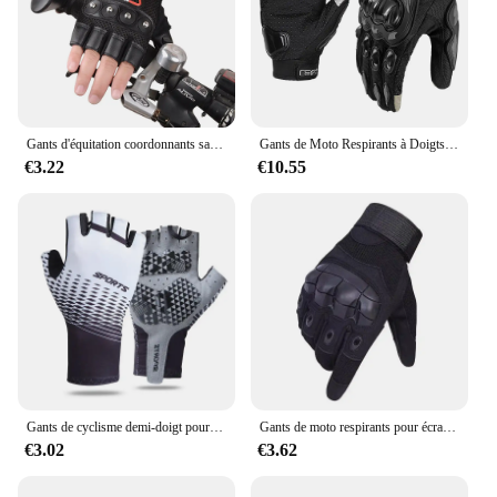
Gants d'équitation coordonnants sans doigts pour hommes, protection solaire, respirants, résistants à l'usure, pêche, escalade, sports de plein air, gants de vélo
Gants de Moto Respirants à Doigts Complets, Résistants à l'Usure, pour Course de Motocross, Écran Tactile, pour Motard, Été
€3.22
€10.55
Gants de cyclisme demi-doigt pour hommes et femmes, protection solaire, respirant, absorbant la sueur, vélo, équitation, sports d'été
Gants de moto respirants pour écran tactile, gants d'équitation de moto, gants de motocross complets, été
€3.02
€3.62