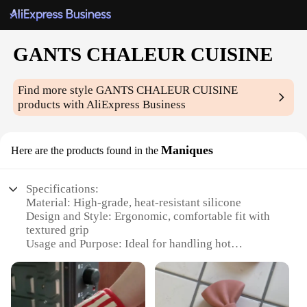
GANTS CHALEUR CUISINE
Find more style
GANTS CHALEUR CUISINE
products with AliExpress Business
Maniques
Here are the products found in the
Specifications:
Material: High-grade, heat-resistant silicone
Design and Style: Ergonomic, comfortable fit with
textured grip
Usage and Purpose: Ideal for handling hot
cookware and kitchen tasks
Performance and Property: Durable, non-slip, and
easy to clean
Shape or Size or Weight or Quantity: Available in