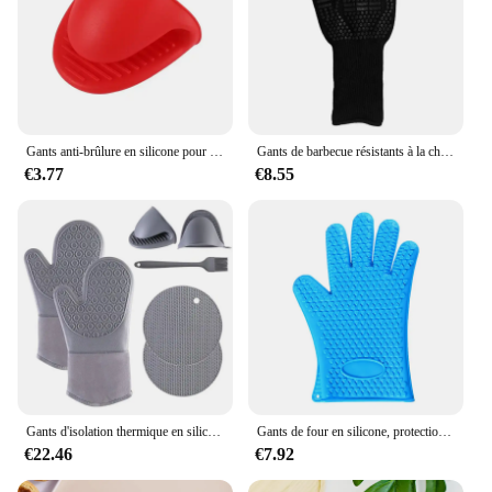
Gants anti-brûlure en silicone pour cuisine, 1 pièce, optique, degré de chaleur, poignées de pincement, support de casserole, accessoires de four
Gants de barbecue résistants à la chaleur, mitaines de four à micro-ondes, résistants au feu, coordonnants, cuisine 02/10/2018, haute température, 500, 800
€3.77
€8.55
Gants d'isolation thermique en silicone pour micro-ondes, gant de cuisson, support de pot de four, tampon de grillage non aldé, pince à main pour la cuisine, ensemble de 7 pièces
Gants de four en silicone, protection complète des doigts et des poignets, nouveauté
€22.46
€7.92