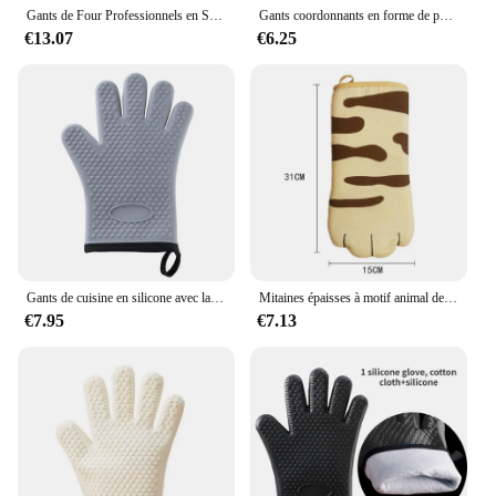
Gants de Four Professionnels en Silicone Extra Longs avec Doublure Matelassurera, Outils de Cuisson Durables avec Degré de Chaleur
Gants coordonnants en forme de pattes de chat pour four, mitaines mignonnes pour micro-ondes, avec isolation thermique, non ald, 1 pièce
€13.07
€6.25
Gants de cuisine en silicone avec lanière, mitaine de four, degré de chaleur, cuisson non ald, barbecue, cuisson, 1 pièce, 2 pièces
Mitaines épaisses à motif animal de dessin animé patte de chat crocodile, mitaines de cuisson, isolation thermique, micro-ondes, four, barbecue, isotdegré
€7.95
€7.13