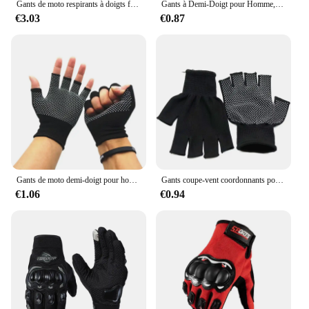
Gants de moto respirants à doigts fermés pour hommes, gants de course, sports de plein air, équitation Crossbike
Gants à Demi-Doigt pour Homme, Extérieur, Non-ALD Wear Resis, Sports, Tir, html, Airsoft, Moto, Cyclisme, Vélo, Isoto
€3.03
€0.87
Gants de moto demi-doigt pour hommes et femmes, protection des articulations, sports de plein air, fitness, cyclisme, sans doigts
Gants coupe-vent coordonnants pour hommes et femmes, écran tactile, chaud, extérieur, cyclisme, conduite, moto, froid, 02/10/2018, hiver
€1.06
€0.94