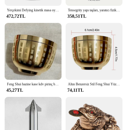
Yerçekimi Defying kinetik masa oyuncak masaüstü Levitating Gyro stres giderici kinetik kaldırma oyuncaklar optik Illusion masa oyuncak
Tensegrity yapı taşları, yaratıcı fizik hediye, Anti yerçekimi masa dekorasyon, montaj el yapımı yüzer masa modeli
472,72TL
358,51TL
Feng Shui hazine kase kdv pirinç bakır sunan kase küçük hizmet tatlı kaseler servet heykelcik servet çekmek ve iyi şanslar
Altın Benzersiz Stil Feng Shui Yüz Nimet Kase Nefis Bakır Malzemeler Geniş Uygulama
45,27TL
74,11TL