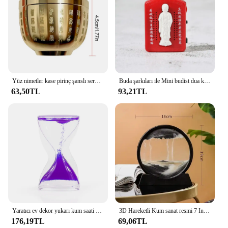
Yüz nimetler kase pirinç şanslı servet çekmek iyi şanslar büyülü güç hazine kaseler masaüstü küçük süs ev dekor
Buda şarkıları ile Mini budist dua kutsal müzik makinesi kırmızı mavi Chanting ev dekorasyon
63,50TL
93,21TL
Yaratıcı ev dekor yukarı kum saati zamanlayıcı decompreartifact dekorasyon hediye creahome Home dekor kum saati dekompresyon aracı
3D Hareketli Kum sanat resmi 7 Inç Yuvarlak Cam Okyanus Kum Manzarası Kum Saati Quicksand Zanaat Akan Kum Boyama Ev Dekor
176,19TL
69,06TL