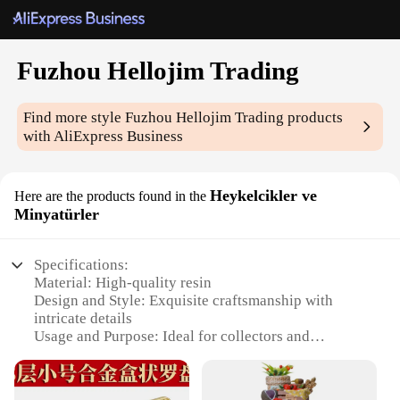
Fuzhou Hellojim Trading
Find more style
Fuzhou Hellojim Trading
products
with AliExpress Business
Heykelcikler ve
Here are the products found in the
Minyatürler
Specifications:
Material: High-quality resin
Design and Style: Exquisite craftsmanship with
intricate details
Usage and Purpose: Ideal for collectors and
hobbyists
Type and Category: Miniature figurines and models
Performance and Property: Durable and long-lasting