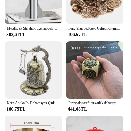
Metallic ex Starship roket modeli NASA hediyeler-metalik doku ile ejderha uzay aracı ağır Falcon roket oyuncak-masaüstü Orna
Feng Shui ped Geld Geluk Fortuin Rijkdom çin Kikker Toad sikke ev ofis Decoratie Tafelblad Ornamenten Geschenken
303,61TL
106,67TL
Nefis Antika Ev Dekorasyon Çinko Alaşım Vintage Stil Bronz Yuvası Ejderha Oyma Budist Çan Çin Geomantic Artware 1 PC
Pirinç altı taraflı yuvarlak dekompresyon topu dönüş el dönen bir oyun sanat ve el sanatları parçası etrafında taşımak için
160,75TL
441,68TL