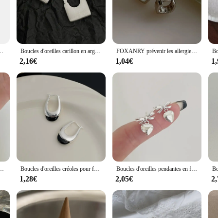
r in the realm of home automation. Designed to complement the Furrion Vision
inish not only add to the aesthetic appeal but also provide a comfortable grip 
his adapter simplifies your life with its intuitive control.
hed signal strength, ensuring that your commands are transmitted reliably. Its
Hz, 5GHz, 5.8GHz, Mimo, pour Furrion, caméra de recul, amplifie les signaux sans fil
Boucles d'oreilles carillon en argent pour femmes et couples, anry enraciné, prévention des allergies, gIslande simple, géométrique, fait à la main, bijoux de fête, mignon, coréen
FOXANRY prévenir les allergies boucles d'oreilles minimalistes pour femmes Couples nouvelle mode Vintage à la main fête d'anniversaire bijoux cadeau en gros
hat you can operate your devices from a distance, adding convenience to your da
2,16€
1,04€
1
ing to the modern user's lifestyle. The sleek design and ease of use make it an i
st a product; it's a statement of sophistication and technological advancement. 
, cône contre-indiqué, design créatif géométrique, anry root
Boucles d'oreilles créoles pour femmes et filles, prévient les allergies, anry enraciné, noir, classique, élégant, minimaliste, mode, cadeaux d'anniversaire, bijoux
Boucles d'oreilles pendantes en forme de cœur pour femmes et filles, nœud papillon enraciné, cadeau de bijoux de mariée, carillon simple, classique, doux, exquis, élégant, mariage
1,28€
2,05€
2