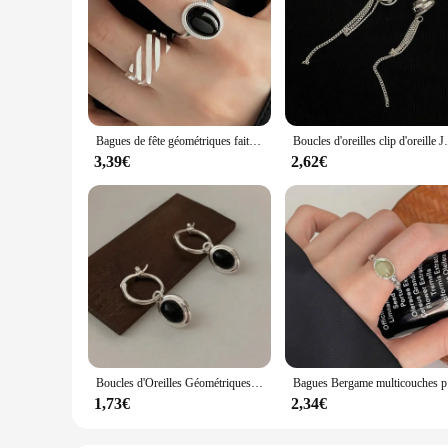
Bagues de fête géométriques faites à la main pour femmes, design créatif, accessoires de bijoux de fête, contre-indiqué, anry enraciné, noir, nouvelle mode
Boucles d'oreilles clip d'oreille JOTassel pour femm
3,39€
2,62€
Boucles d'Oreilles Géométriques Faites à la Main pour Femme, Bijou de ix, Prévenir les Allergies, Mignon, Coréen, Bkack Ball
Bagues Berg
1,73€
2,34€