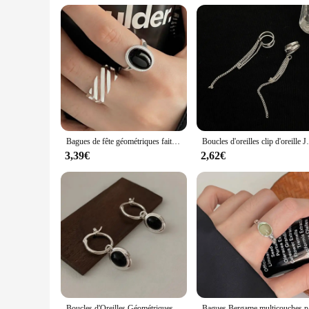
Bagues de fête géométriques faites à la main pour femmes, design créatif, accessoires de bijoux de fête, contre-indiqué, anry enraciné, noir, nouvelle mode
Boucles d'oreilles clip d'oreille JOTassel pour femm
3,39€
2,62€
Boucles d'Oreilles Géométriques Faites à la Main pour Femme, Bijou de ix, Prévenir les Allergies, Mignon, Coréen, Bkack Ball
Bagues Berg