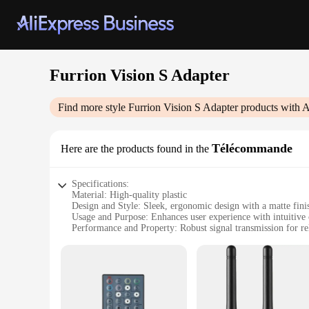
Furrion Vision S Adapter
Find more style
Furrion Vision S Adapter
products with A
Télécommande
Here are the products found in the
Specifications:
Material: High-quality plastic
Design and Style: Sleek, ergonomic design with a matte fini
Usage and Purpose: Enhances user experience with intuitive 
Performance and Property: Robust signal transmission for r
Parts and Accessories: Includes remote control for easy oper
Applicable People: Ideal for tech-savvy individuals and fami
Features:
|Wholesale|Vendors|
**Seamless Integration and Control**