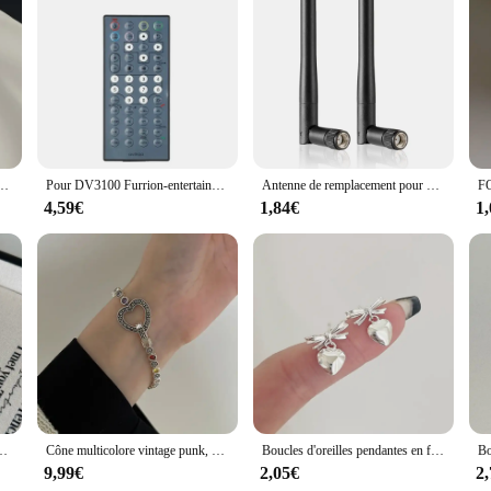
ry; it's a testament to superior sound quality. Crafted from premium stainless s
s any vehicle's interior. Its compact size and lightweight build make it an idea
g on space or comfort.
egrate with your vehicle's audio system, offering a hassle-free installation pro
ient les allergies, anry enraciné, noir, classique, élégant, minimaliste, mode, cadeaux d'anniversaire, bijoux
Pour DV3100 Furrion-entertainment-système-télécommande-remplacement, Pour Furrion divertissement système DV3100 DV3100-RC
Antenne de remplacement pour bande de touristes, Wi-Fi, 2.4GHz, 5GHz, 5.8GHz, Mimo, pour Furrion, caméra de recul, amplifie les signaux sans fil
d to meet the needs of a diverse range of users. Its versatility extends to a var
te your in-car entertainment.
4,59€
1,84€
1
built to last. Its robust stainless steel construction ensures that it can withstan
ly visually appealing but also engineered for durability, ensuring that it remai
o your customers or an individual seeking a durable and stylish upgrade for you
emmes et filles, bijoux de mariée, cadeau de fête de mariage, doux et élégant, chimcréatif coréen
Cône multicolore vintage punk, cône contre-indiqué, design créatif géométrique, anry root
Boucles d'oreilles pendantes en forme de cœur pour femmes et filles, nœud papillon enraciné, cadeau de bijoux de mariée, carillon simple, classique, doux, exquis, élégant, mariage
9,99€
2,05€
2