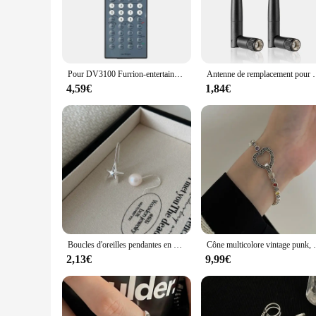
The Furrion Vision S Adapter Télécommande is a game-change
with your existing devices. The ergonomic design and matte f
controlling your entertainment system, or managing lighting, t
**Unmatched Signal Strength and Reliability**
The Furrion Vision S Adapter is engineered to deliver unmatc
Pour DV3100 Furrion-entertainment-système-télécommande-remplacement, Pour Furrion divertissement système DV3100 DV3100-RC
Antenne de remplacement pour bande de touristes, Wi-Fi, 2.4G
for everyday use. The inclusion of a remote control means t
reliability and efficiency in their home automation setup.
4,59€
1,84€
**Designed for the Modern User**
This adapter is not just about functionality; it's about cater
convenience and style. The Furrion Vision S Adapter is not ju
an essential addition to any home automation system.
Boucles d'oreilles pendantes en perles asymétriques enracinées pour femmes et filles, bijoux de mariée, cadeau de fête de mariage, doux et élégant, chimcréatif coréen
Cône multicolore vintage punk
2,13€
9,99€