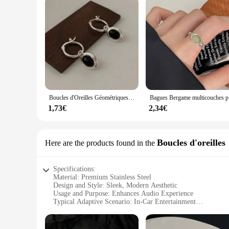
Boucles d'Oreilles Géométriques Faites à la Main pour Femme, Bijou de ix, Prévenir les Allergies, Mignon, Coréen, Bkack Ball
Bagues Berg
1,73€
2,34€
Boucles d'oreilles
Here are the products found in the
Specifications:
Material: Premium Stainless Steel
Design and Style: Sleek, Modern Aesthetic
Usage and Purpose: Enhances Audio Experience
Typical Adaptive Scenario: In-Car Entertainment
Shape or Size or Weight or Quantity: Compact and Lightwei
Performance and Property: High-Fidelity Sound Transmissi