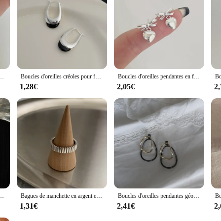
 ensuring that you stay connected wherever life takes you.
, cône contre-indiqué, design créatif géométrique, anry root
Boucles d'oreilles créoles pour femmes et filles, prévient les allergies, anry enraciné, noir, classique, élégant, minimaliste, mode, cadeaux d'anniversaire, bijoux
Boucles d'oreilles pendantes en forme de cœur pour femmes et filles, nœud papillon enraciné, cadeau de bijoux de mariée, carillon simple, classique, doux, exquis, élégant, mariage
1,28€
2,05€
2
es, prévient les allergies, enracinées, nouvelle mode, simple, double couche, géométrique, bijoux de fête
Bagues de manchette en argent enracinées minimalistes pour femmes et couples, bijoux de fête de personnalité classiques, cadeaux créatifs, document anry, mode, vente en gros
Boucles d'oreilles pendantes géométriques irrégulières bicolores enracinées pour femmes, bijoux simples et créatifs, prévient les allergies exagérées, cadeau pour les travailleurs
1,31€
2,41€
2