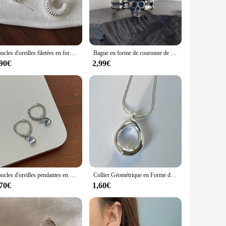
 S system, this adapter ensures a seamless integration
for easy handling. Whether you're adjusting the temperature,
 robust performance and property make it a reliable choice
Boucles d'oreilles filetées en forme de C pour femmes et filles, goujon enraciné, personnalité, classique, simple, cheminée, prévenir les allergies, bijoux de fête, 03
Bague en forme de couronne de Seton pour femme, bijoux enracinés, multicolore, couple, vintage, créatif, chimiste, personnalité, fête, cadeaux, vente en gros
ily routine. This adapter is perfect for those who demand
,90€
2,99€
deal choice for tech-savvy individuals and families who value
It's a testament to the blend of form and function, making it
Boucles d'oreilles pendantes en pierre de lune enracinée pour femmes et filles, coeur d'amour, mode simple, douce, élégante, prévention des allergies, bijoux de fiançailles, cadeaux
Collier Géométrique en Forme de Goutte d'Eau, Creux, Irrégulier, pour Femme et Couple, Nouvelle Mode, Simple, Clavicule, JOParty, Bijoux Cadeaux
,70€
1,60€