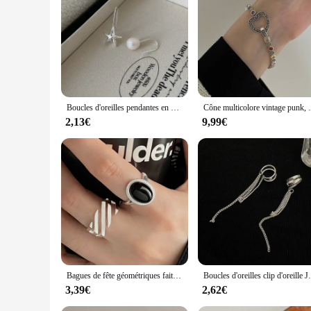
Adapter is not just a product; it's a partner in your journey,
Boucles d'oreilles pendantes en perles asymétriques enracinées pour femmes et filles, bijoux de mariée, cadeau de fête de mariage, doux et élégant, chimcréatif coréen
Cône multicolore vintage punk
2,13€
9,99€
Bagues de fête géométriques faites à la main pour femmes, design créatif, accessoires de bijoux de fête, contre-indiqué, anry enraciné, noir, nouvelle mode
Boucles d'oreilles clip d'oreille JOTassel pour femm
3,39€
2,62€