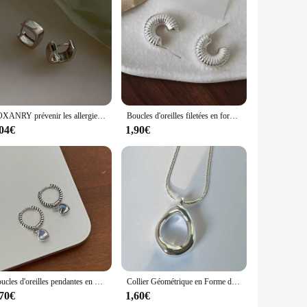
teel, this adapter is designed to withstand the rigors of daily
l addition to any car audio setup, ensuring that you can
cess. Whether you're a wholesaler, vendor, or simply looking
FOXANRY prévenir les allergies boucles d'oreilles minimalistes pour femmes Couples nouvelle mode Vintage à la main fête d'anniversaire bijoux cadeau en gros
Boucles d'oreilles filetées en forme de C pour femmes et filles, goujon enraciné, personnalité, classique, simple, cheminée, prévenir les allergies, bijoux de fête, 03
iety of scenarios, from long road trips to daily commutes,
,04€
1,90€
d the rigors of daily use, making it a reliable choice for both
ns a reliable component of your audio setup for years to come.
r vehicle's audio system, the Furrion Vision S Adapter is a
Boucles d'oreilles pendantes en pierre de lune enracinée pour femmes et filles, coeur d'amour, mode simple, douce, élégante, prévention des allergies, bijoux de fiançailles, cadeaux
Collier Géométrique en Forme de Goutte d'Eau, Creux, Irrégulier, pour Femme et Couple, Nouvelle Mode, Simple, Clavicule, JOParty, Bijoux Cadeaux
,70€
1,60€