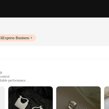
liExpress Business
sh
control
eliable performance
ation
lies