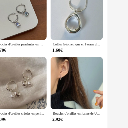
Boucles d'oreilles pendantes en pierre de lune enracinée pour femmes et filles, coeur d'amour, mode simple, douce, élégante, prévention des allergies, bijoux de fiançailles, cadeaux
Collier Géométrique en Forme de Goutte d'Eau, Creux, Irrégulier, pour Femme et Couple, Nouvelle Mode, Simple, Clavicule, JOParty, Bijoux Cadeaux
,70€
1,60€
Boucles d'oreilles créoles en perles de goutte d'eau enracinées pour femmes et filles, bijoux simples doux et élégants, prévient les allergies, nouveaux cadeaux pour les travailleurs
Boucles d'oreilles en forme de U faites à la main pour la mariée, prévient les allergies, document en argent, bijoux enracinés, cadeaux vintage, mode française
,09€
2,92€