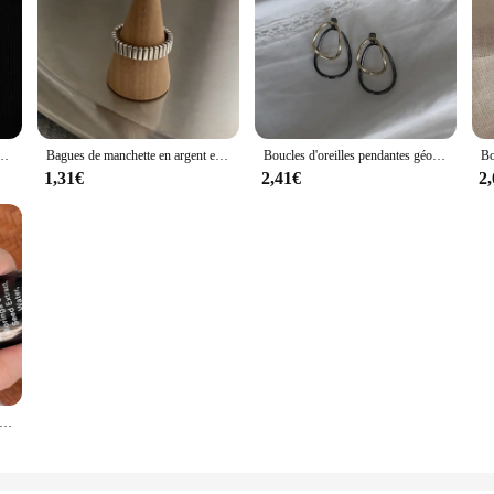
es, prévient les allergies, enracinées, nouvelle mode, simple, double couche, géométrique, bijoux de fête
Bagues de manchette en argent enracinées minimalistes pour femmes et couples, bijoux de fête de personnalité classiques, cadeaux créatifs, document anry, mode, vente en gros
Boucles d'oreilles pendantes géométriques irrégulières bicolores enracinées pour femmes, bijoux simples et créatifs, prévient les allergies exagérées, cadeau pour les travailleurs
1,31€
2,41€
2
ame multicouches pour femmes et filles, bijoux de mariée, enracinés, vert, simple, exquis, mode, élégant, doux, cadeau de mariage