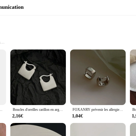
unication
a
ions
luded
hose who demand uninterrupted communication on the move. Designed to comple
Whether you're traveling in an RV, cruising on a boat, or residing in an off-grid
d.
apter is not only durable but also lightweight, making it easy to handle and in
e-télécommande-remplacement, Pour Furrion divertissement système DV3100 DV3100-RC
Boucles d'oreilles carillon en argent pour femmes et couples, anry enraciné, prévention des allergies, gIslande simple, géométrique, fait à la main, bijoux de fête, mignon, coréen
FOXANRY prévenir les allergies boucles d'oreilles minimalistes pour femmes Couples nouvelle mode Vintage à la main fête d'anniversaire bijoux cadeau en gros
e included easy-to-install mounting bracket simplifies the setup process, allo
2,16€
1,04€
1
ol of reliability. It's designed to adapt to various scenarios, from the rugged te
apter to maintain a strong signal, whether you're streaming your favorite shows