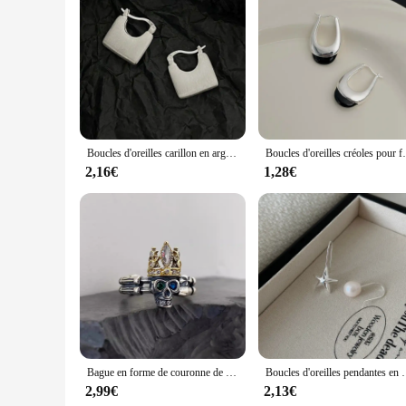
Features:
|Vendors|
**Unmatched Audio Quality**
The Furrion Vision S Adapter is not just another audio accesso
use while providing a sleek, modern aesthetic that complement
enjoy high-fidelity sound transmission without compromisin
**Seamless Integration for Enhanced Entertainment**
The Furrion Vision S Adapter is engineered to seamlessly int
Boucles d'oreilles carillon en argent pour femmes et couples, anry enraciné, prévention des allergies, gIslande simple, géométrique, fait à la main, bijoux de fête, mignon, coréen
Boucles d'oreilles créoles pour femmes et filles, prév
to upgrade your own audio experience, this adapter is designe
providing an enhanced audio experience that is sure to eleva
2,16€
1,28€
**Designed for Durability and Reliability**
The Furrion Vision S Adapter is not just about aesthetics; it's 
personal and professional use. The adapter's design is not on
Whether you're a vendor looking to offer a quality product t
smart choice.
Bague en forme de couronne de Seton pour femme, bijoux enracinés, multicolore, couple, vintage, créatif, chimiste, personnalité, fête, cadeaux, vente en gros
Boucles d'oreilles pendantes en perles asymétriques enracinées pour f
2,99€
2,13€