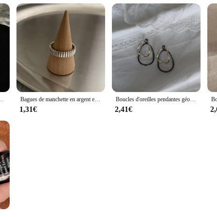
es, prévient les allergies, enracinées, nouvelle mode, simple, double couche, géométrique, bijoux de fête
Bagues de manchette en argent enracinées minimalistes pour femmes et couples, bijoux de fête de personnalité classiques, cadeaux créatifs, document anry, mode, vente en gros
Boucles d'oreilles pendantes géométriques irrégulières bicolores enracinées pour femmes, bijoux simples et créatifs, prévient les allergies exagérées, cadeau pour les travailleurs
1,31€
2,41€
2
ame multicouches pour femmes et filles, bijoux de mariée, enracinés, vert, simple, exquis, mode, élégant, doux, cadeau de mariage