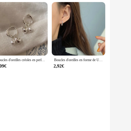
Boucles d'oreilles créoles en perles de goutte d'eau enracinées pour femmes et filles, bijoux simples doux et élégants, prévient les allergies, nouveaux cadeaux pour les travailleurs
Boucles d'oreilles en forme de U faites à la main pour la mariée, prévient les allergies, document en argent, bijoux enracinés, cadeaux vintage, mode française
,09€
2,92€