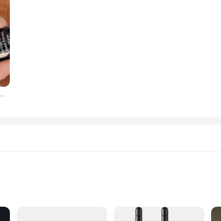
ame multicouches pour femmes et filles, bijoux de mariée, enracinés, vert, simple, exquis, mode, élégant, doux, cadeau de mariage
ght
on