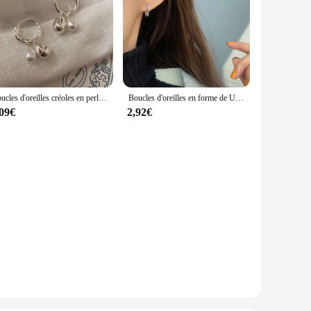
Boucles d'oreilles créoles en perles de goutte d'eau enracinées pour femmes et filles, bijoux simples doux et élégants, prévient les allergies, nouveaux cadeaux pour les travailleurs
Boucles d'oreilles en forme de U faites à la main pour la mariée, prévient les allergies, document en argent, bijoux enracinés, cadeaux vintage, mode française
,09€
2,92€