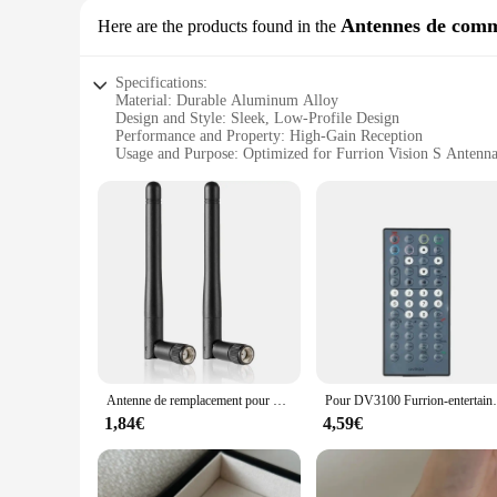
Antennes de comm
Here are the products found in the
Specifications:
Material: Durable Aluminum Alloy
Design and Style: Sleek, Low-Profile Design
Performance and Property: High-Gain Reception
Usage and Purpose: Optimized for Furrion Vision S Antenn
Typical Adaptive Scenario: RVs, Boats, and Off-Grid Locat
Parts and Accessories: Easy-to-Install Mounting Bracket Inc
Features:
|Wholesale|Vendors|
**Enhanced Connectivity for On-the-Go Lifestyles**
The Furrion Vision S Adapter Antenna is a must-have for t
stable and reliable connection in a variety of environments. 
high-gain reception, ensuring you stay connected to the worl
**Built for Durability and Ease of Use**
Crafted from a robust aluminum alloy, the Furrion Vision S Ad
Antenne de remplacement pour bande de touristes, Wi-Fi, 2.4GHz, 5GHz, 5.8GHz, Mimo, pour Furrion, caméra de recul, amplifie les signaux sans fil
Pour DV3100 Furrion-entertainment-systèm
your setup, ensuring that aesthetics are not compromised. Th
worrying about connectivity issues.
1,84€
4,59€
**Versatile and Dependable**
This adapter is not just a tool for communication; it's a symb
gain reception capability means that you can rely on this ad