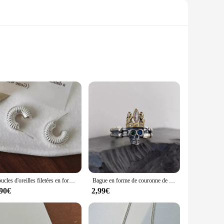
ment the Furrion Vision S Antenna, this adapter ensures a
 location, this adapter is engineered to provide you with
stall. Its sleek, low-profile design blends seamlessly with
Boucles d'oreilles filetées en forme de C pour femmes et filles, goujon enraciné, personnalité, classique, simple, cheminée, prévenir les allergies, bijoux de fête, 03
Bague en forme de couronne de Seton pour femme, bijoux enracinés, multicolore, couple, vintage, créatif, chimiste, personnalité, fête, cadeaux, vente en gros
wing you to focus on enjoying your adventures without
,90€
2,99€
rrain of an RV park to the open waters of a boat. Its high-
 or staying in touch with loved ones. The Furrion Vision S