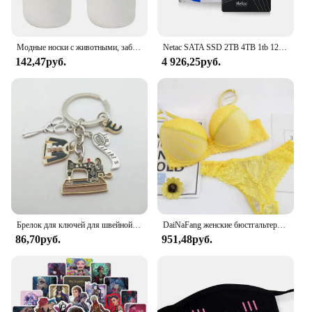
Модные носки с животными, забавные кавайные женские милые носки с 3D рисунком домашних животных для фитнеса, хомяка, много стилей, крутые прямые поставки
Netac SATA SSD 2TB 4TB 1tb 128gb SSD 480gb 512gb 256gb HD SSD Жесткий диск Hdd Внутренний твердотельный накопитель для ноутбука
142,47руб.
4 926,25руб.
Брелок для ключей для швейной машинки, железная рулетка с измерительными ножницами, цепочка для ключей для платья, хороший подарок для женщин, ювелирные изделия ручной работы
DaiNaFang женские бюстгальтеры с эффектом пуш-ап, комплект для больших бюстгальтеров, сексуальное кружевное белье, трусики, чашка BCDE, женское семейное белье, французское женское белье
86,70руб.
951,48руб.