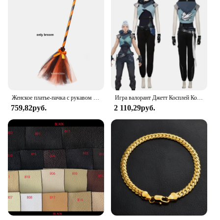
Женское платье-пачка с рукавом «летучая мышь»
Игра валорант Джетт Косплей Костюм Хэллоуин Карнавальный костюм комбинезон наряды подарок
759,82руб.
2 110,29руб.