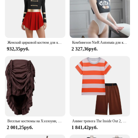
Женский цирковой костюм для косплея, комбинезон, боди, манежа, карнавальные костюмы на Хэллоуин, нарядное платье, балетный танцевальный трикотаж
Комбинезон NieR Automata для косплея аниме, сексуальные костюмы, женское эротическое нижнее белье на Хэллоуин, нижнее белье, носки
932,35руб.
2 327,36руб.
Веселые костюмы на Хэллоуин, мужские и женские юбки, костюм для выступлений на сцене, костюмы для создания атмосферы и праздничные костюмы
Аниме тревога The Inside Out 2, персонажи косплея, костюмы героев мультфильмов на Хэллоуин, сценическое представление, костюмы для косплея, костюмы
2 001,25руб.
1 841,42руб.