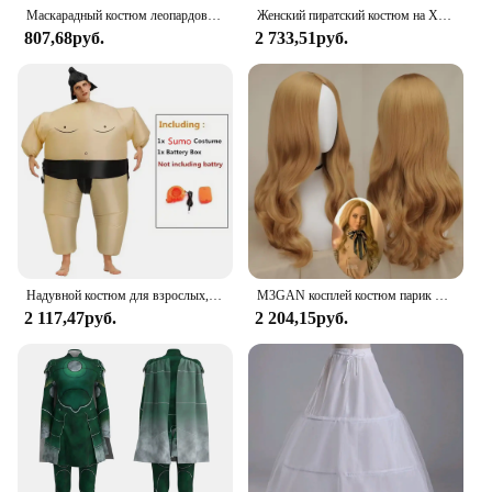
Маскарадный костюм леопардовой расцветки каверама, кроподы, фигурки, примитивная Сексуальная индийская одежда, карнавальные костюмы на Хэллоуин для мужчин, причудливые костюмы для взрослых
Женский пиратский костюм на Хэллоуин, Женский маскарадный костюм капитана пирата
807,68руб.
2 733,51руб.
Надувной костюм для взрослых, борец сумо, надувной костюм, костюм сумо, надувные костюмы на Хэллоуин, надувной костюм
M3GAN косплей костюм парик кукла Меган платье и пальто для детей девочек платья с длинным рукавом Хэллоуин Карнавальный наряд для детей женщин
2 117,47руб.
2 204,15руб.