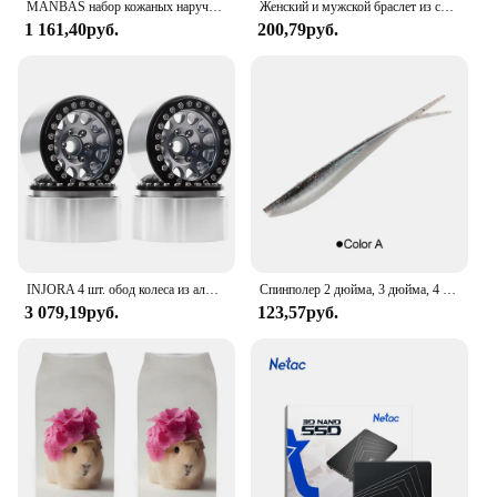
MANBAS набор кожаных наручных диванов для гостиной/muebles de sala диван из натуральной кожи
Женский и мужской браслет из серебра 925 пробы, с цепочкой 5 мм
1 161,40руб.
200,79руб.
INJORA 4 шт. обод колеса из алюминиевого сплава с ЧПУ 1,9 для 1/10 RC гусеничного автомобиля Axial SCX10 90046 AXI03007 TRX4 VS4-10 Redcat Gen8
Спинполер 2 дюйма, 3 дюйма, 4 дюйма, мягкие рыболовные приманки, джерк, гольян, Shad, мягкая приманка для плавания, сплит-хвост для окуня, форели, щуки, судака, песка
3 079,19руб.
123,57руб.