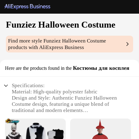
Funziez Halloween Costume
Find more style
Funziez Halloween Costume
products with AliExpress Business
Костюмы для косплея
Here are the products found in the
Specifications:
Material: High-quality polyester fabric
Design and Style: Authentic Funziez Halloween
Costume design, featuring a unique blend of
traditional and modern elements
Usage and Purpose: Ideal for Halloween parties,
cosplay events, and themed gatherings
Typical Adaptive Scenario: Versatile costume
suitable for both indoor and outdoor events