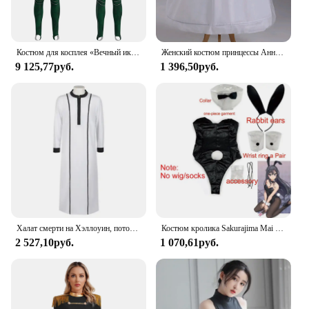
Костюм для косплея «Вечный икарис Серси» для взрослых и детей, комбинезон для мужчин и женщин, униформа на Хэллоуин, платье для карнавала Вечерние
Женский костюм принцессы Анны, костюм для косплея на Хэллоуин и Рождество, 2024
9 125,77руб.
1 396,50руб.
Халат смерти на Хэллоуин, потому что костюм, костюм средневекового монаха, костюм волшебника священника, аниме Cos
Костюм кролика Sakurajima Mai для девочек, забавный костюм на Хэллоуин, черные чулки на высоком каблуке, lenceria, чувственный Mujer
2 527,10руб.
1 070,61руб.