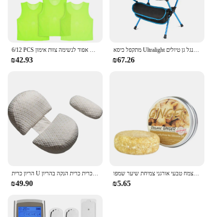
מתקפל כיסא Ultralight להסרה נייד קל משקל כיסא מתקפל כיסא מורחב דיג קמפינג בית מנגל גן טיולים
6/12 PCS מבוגרים ילדי כדורגל אפוד אימון כדורגל חולצות גופיות עיסוק תגרה ספורט אפוד לנשימה צוות אימון
₪42.93
₪67.26
ג 'ינג' ר שמפו לשיער אנטי שיער אובדן סבון לבן שיער מחשיך שמפו 100% טהור צמח טבעי אורגני צמיחת שיער שמפו
הריון כרית U בצורת כריות המותניים יולדות כרית כותנה שינה מצעים גוף כרית כרית כרית הנקה בהריון
₪49.90
₪5.65