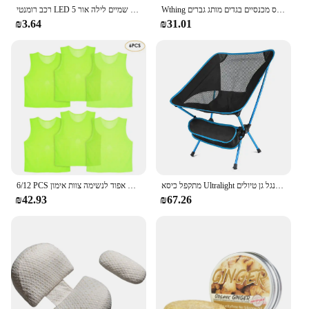
Wthing עסק חדש גברים ג 'ינס מזדמנים ישר מתיחה אופנה כחול שחור קלאסי ג' ינס מכנסיים בגדים מותג גברים
רכב רומנטי LED כוכבים שמיים לילה אור 5V USB מופעל Galaxy כוכב מקרן מנורת עבור רכב גג חדר תקרה עיצוב תקע ולשחק
₪3.64
₪31.01
מתקפל כיסא Ultralight להסרה נייד קל משקל כיסא מתקפל כיסא מורחב דיג קמפינג בית מנגל גן טיולים
6/12 PCS מבוגרים ילדי כדורגל אפוד אימון כדורגל חולצות גופיות עיסוק תגרה ספורט אפוד לנשימה צוות אימון
₪42.93
₪67.26