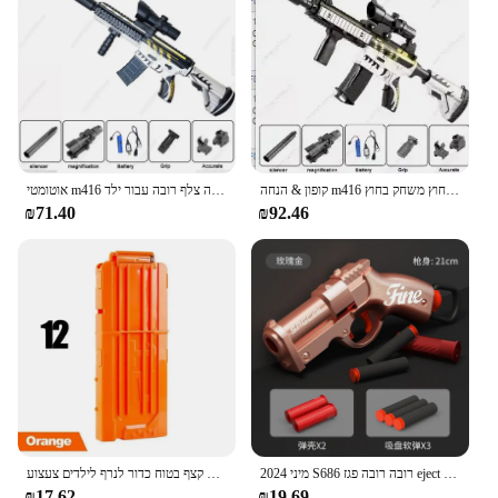
קופון & הנחה m416 צלף רובה חשמלי צעצוע אקדח מים חרוזים קיץ בחוץ משחק בחוץ-airsplash nads מתנות ילדים
אוטומטי m416 אקדח צעצוע אוטומטי ג 'ל כדור בלאסטר ילדים צעצועים משחק בחוץ אוויר משחק אוויר צלף רובה רובה צלף רובה עבור ילד
₪71.40
₪92.46
2024 מיני S686 רובה רובה פגז eject כדור אוויר משגר חיצוני נשק אקדחי לילדים gif
מכונת צעצוע חיצים חשמלי עבור נרף אקדח רך 7.2 ס "מ כדורים ראש חור קליעים קצף בטוח כדור לנרף לילדים צעצוע
₪17.62
₪19.69