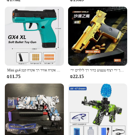
אוטומטי מדברי אקדח צעצוע אקדח פגז פליטה אקדח אוויר רך ירי רציף צעצוע כדור רך לילדים ירי
Mini gx4 אקדח צעצוע מקארה חינוך דגם פגז רציף זריקת קליע משגר אקדח אוויר רך אקדח קטן
₪11.75
₪22.15