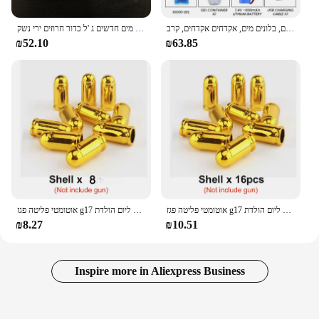
ג 'ל חשמלי אקדח ילדים צעצועים, בלונים מים, אקדחים אקדחים, קרב cs, משחקים בחוץ, צעצועי אקדח מזויף אוויר, AK-47
ג 'ל ג' ל חשמלי צעצועים אקדח מים חדשים ג 'ל כדור חרוזים ירי נשק Cs לחימה בחוץ לילדים מבוגר
₪52.10
₪63.85
אוטומטי פליטה פגז g17 צעצוע מטוס לייזר מכונת אקדחים לילדים לילדים מתנה ליום הולדת
אוטומטי פליטה פגז g17 צעצוע מטוס לייזר מכונת אקדחים לילדים לילדים מתנה ליום הולדת
₪8.27
₪10.51
Inspire more in Aliexpress Business