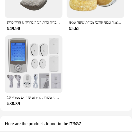
ג 'ינג' ר שמפו לשיער אנטי שיער אובדן סבון לבן שיער מחשיך שמפו 100% טהור צמח טבעי אורגני צמיחת שיער שמפו
הריון כרית U בצורת כריות המותניים יולדות כרית כותנה שינה מצעים גוף כרית כרית כרית הנקה בהריון
₪49.90
₪5.65
16 מצבי חשמלי עשרות להירגע שרירים ממריץ EMS דיקור גוף עיסוי דיגיטלי טיפול הרזיה מכונת Electrostimulator
₪38.39
שטיח
Here are the products found in the