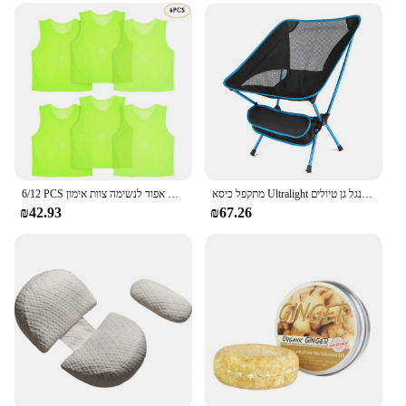
casual players and professionals. Its availability as
a wholesale item and through various vendors and
suppliers ensures that you can get your hands on
this high-quality product at a competitive price.
Whether you're a seasoned airsofter or a newcomer
to the sport, the FullAuto Airsoft Rifle is designed
to cater to your needs and elevate your airsoft
experience.
מתקפל כיסא Ultralight להסרה נייד קל משקל כיסא מתקפל כיסא מורחב דיג קמפינג בית מנגל גן טיולים
6/12 PCS מבוגרים ילדי כדורגל אפוד אימון כדורגל חולצות גופיות עיסוק תגרה ספורט אפוד לנשימה צוות אימון
₪42.93
₪67.26