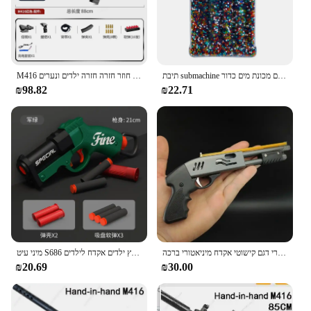
תיבת submachine רובה חשמלי אוטומטי מלאה 50000 מחשבים מכונת מים כדור ourdoor אדם הראשון ירי מתנה משחק מסיבה
M416 כף יד עצמית המונע קליע אקדח רך חשמלי חוזר חזרה חזרה ילדים ונערים
₪98.82
₪22.71
סגסוגת גומי הלהקה משגר גומי רובה צעצוע מרסס 8 פורץ תרז מיניאטורי דגם קישוטי אקדח מיניאטורי ברכה
מיני עיט S686 קליע משגר קליע פגז לזרוק צעצוע אקדח אוויר חם קוץ קוץ 'נשק בחוץ ילדים אקדח לילדים
₪20.69
₪30.00