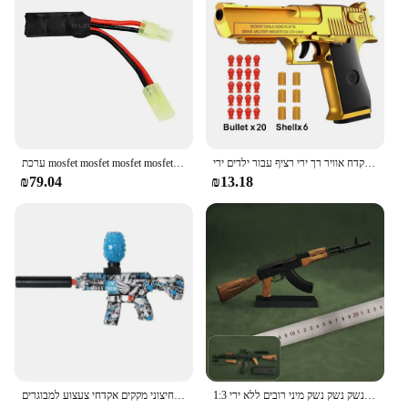
Performance and Property: FullAuto firing
capability with a high rate of fire
Parts and Accessories: Comes with a magazine and
accessory rail for customization
Applicable People: Suitable for both beginners and
experienced players
Features:
|Vendors|
כלי נשק אוטומטי מדברי נשר מדברי אוטומטי פליטה אקדח אוויר רך ירי רציף עבור ילדים ירי
ערכת mosfet mosfet mosfet mosfet mosfet mosfet mosfet mosfet mosfet mosfet mosfet mosfet mosfet mosfet mosfet mosfet mosfet mosfet mosfet
₪79.04
₪13.18
**Unmatched Durability and Realism**
The FullAuto Airsoft Rifle is a testament to
durability and realism, crafted from a robust blend
of high-grade polymer and metal. Its tactical design,
featuring an ergonomic grip and foldable stock,
ensures a comfortable and secure hold during
extended play. The full metal barrel not only
enhances the rifle's authenticity but also provides a
stable platform for precision shooting. Whether
you're engaging in skirmish games or practicing
your shooting skills, this rifle is built to withstand
the rigors of airsoft combat.
1:3 סגסוגת בקנה מידה סגסוגת נתיק רובה צעצוע נשק נשק נשק מיני רובים ללא ירי
צעצוע אקדח חשמלי רציף כדור מים אוטומטי ירי ירי אוויר אוטומטי ירי אקדחי משחק חיצוני מקקים אקדחי צעצוע למבוגרים