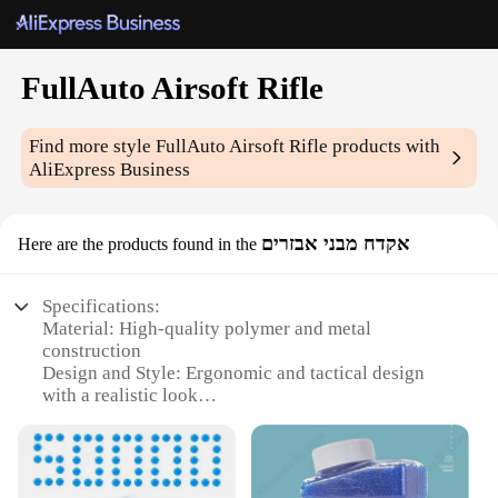
FullAuto Airsoft Rifle
Find more style
FullAuto Airsoft Rifle
products with
AliExpress Business
אקדח מבני אבזרים
Here are the products found in the
Specifications:
Material: High-quality polymer and metal
construction
Design and Style: Ergonomic and tactical design
with a realistic look
Usage and Purpose: Ideal for airsoft skirmishes and
tactical training
Performance and Property: Full-auto firing
capability with a high rate of fire