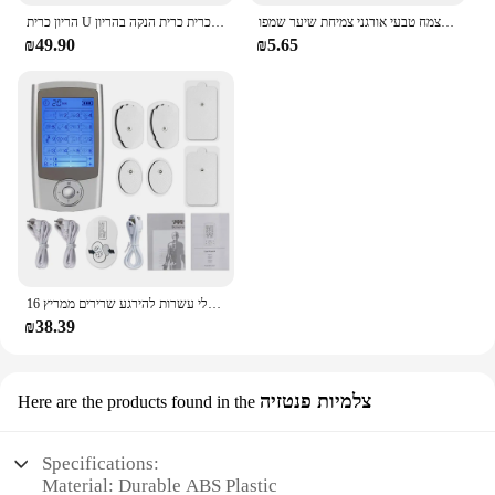
ג 'ינג' ר שמפו לשיער אנטי שיער אובדן סבון לבן שיער מחשיך שמפו 100% טהור צמח טבעי אורגני צמיחת שיער שמפו
הריון כרית U בצורת כריות המותניים יולדות כרית כותנה שינה מצעים גוף כרית כרית כרית הנקה בהריון
₪49.90
₪5.65
16 מצבי חשמלי עשרות להירגע שרירים ממריץ EMS דיקור גוף עיסוי דיגיטלי טיפול הרזיה מכונת Electrostimulator
₪38.39
צלמיות פנטזיה
Here are the products found in the
Specifications:
Material: Durable ABS Plastic