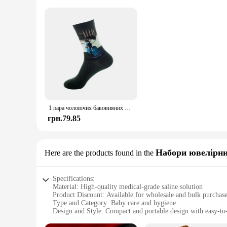
1 пара чоловічих бавовняних ретро абстрактних шкарпеток з олійним живописом, кричать, сучасний Ван Гог, зоряна ніч, щасливий олійний живопис, шкарпетка для скейтборду
грн.79.85
Набори ювелірни
Here are the products found in the
Specifications:
Material: High-quality medical-grade saline solution
Product Discount: Available for wholesale and bulk purchas
Type and Category: Baby care and hygiene
Design and Style: Compact and portable design with easy-to
Usage and Purpose: Designed for nasal irrigation to soothe a