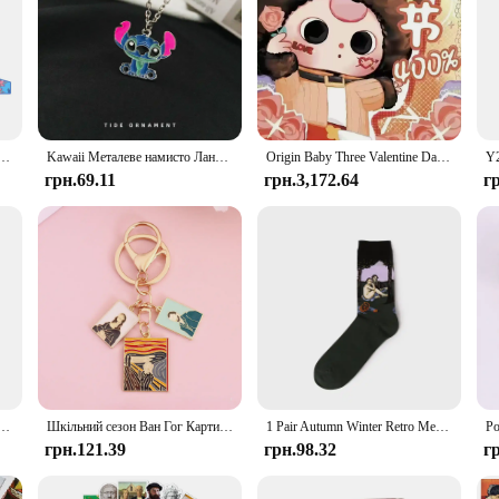
Bronzing Star Storage Bags for Women Stich Portable Travel Solid Color Zipper Small Makeup Gifts
Kawaii Металеве намисто Ланцюжок Кулон Аксесуари Подарунок дівчатам
Origin Baby Three Valentine Day Limited 400% Series Trend Toy Hipper Big Doll Figure Ornaments Boyfriend Girlfriend Gift
грн.69.11
грн.3,172.64
г
ychain Badge Van Gogh Art Collection Keyring for Women Men Car Backpack Jewelry Accessories Gift
Шкільний сезон Ван Гог Картина маслом Брелок Серія Сплав Зірка Брелок Мультфільм Соняшник Сумка Брелок Студент Художнє оформлення
1 Pair Autumn Winter Retro Men Socks Couple Socks New Art Van Gogh Mural World Famous Oil Painting Series Funny Socks
грн.121.39
грн.98.32
г