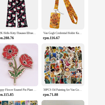
Y2K Hello Kitty Піжами Штани Sanrio Аніме Жіночі піжамні штани Мультяшна пара Домашній одяг для сну Штани Домашній одяг для відпочинку
Van Gogh Credential Holder Картина маслом Зоряне небо Шийний ремінь Ремінець для ключа ID Card Тренажерний зал USB Тримач бейджа Брелок Аксесуари
рн.288.76
грн.116.67
Poppy Flower Enamel Pin Plant Badge Remembrance Day Jewelry Gift
50PCS Oil Painting Art Van Gogh Stickers For Luggage Laptop Skateboard Pegatinas Toy Decals Stickers
рн.115.85
грн.71.88