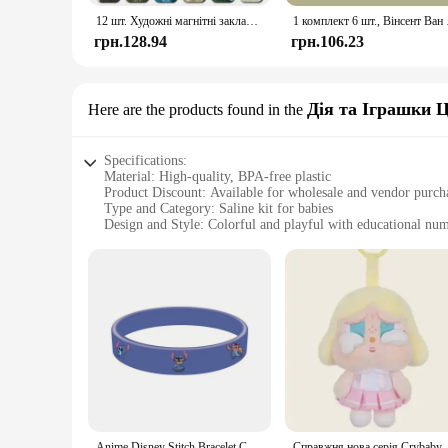
12 шт. Художні магнітні закладки з відомимими картами Ван Гога та Моне - ідеально підходить для любителів школи, офісу та мистецтва
1 комплект 6 шт., Вінсен
грн.128.94
грн.106.23
Дія та Іграшки 
Here are the products found in the
Specifications:
Material: High-quality, BPA-free plastic
Product Discount: Available for wholesale and vendor purch
Type and Category: Saline kit for babies
Design and Style: Colorful and playful with educational nu
Usage and Purpose: Designed for nasal care and hygiene
Typical Adaptive Scenario: Ideal for parents and caregivers 
Shape or Size or Weight or Quantity: Compact and lightweigh
Features:
|Wholesale|Vendors|
**Enhanced Comfort for Your Little One**
The Frida Baby Saline Kit is a must-have for parents and care
not only entertains your child but also serves a practical pur
and lightweight design make it an ideal companion for on-th
**Ease of Use and Convenience**
Anime Disney Stitch Bracelet Cartoon Lilo & Stitch Print Cute Children Jewelry Wristband Kids Toys Girls Gift Christmas
Справжня нова серія Crybab