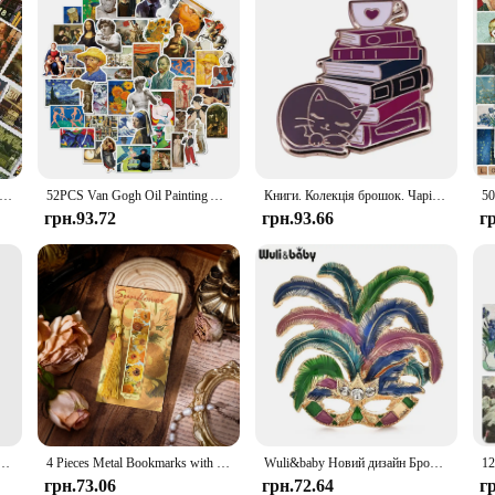
ntage Van Gogh Monet World Famous Painting Collection Decorative Stickers for Scrapbooking DIY Sealing Crafts
52PCS Van Gogh Oil Painting Art Graffiti Waterproof Stickers Creative Trendy Fridge Car Travel Box Skateboard DecorationStickers
Книги. Колекція брошок. Чарівне читання. Емальована шпилька. Кава. Ледачий кіт. Вампір. 1984. Заклинання. Значок. Зчитувач. Доповнення.
грн.93.72
грн.93.66
г
 Retro Women New Art Van Gogh Mural World Famous Oil Painting Series Men Socks Funny Socks
4 Pieces Metal Bookmarks with Tassel, Golden Hollow Bookmark Van Gogh Oil Painting Theme Book Mark Bookmarks for Book Lovers
Wuli&baby Новий дизайн Брошки з пір’ям Обличчя Шпильки для жінок Леді Красива емаль Мистецтво Обличчя Вечірка Повсякденна брошка Шпильки Подарунки
грн.73.06
грн.72.64
г