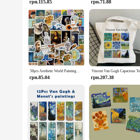
грн.115.85
грн.71.88
50pcs Aesthetic World Painting Artwork Stickers Da Vinci Vincent Van Gogh DIY Graffiti Decal Sticker Kids Toy Gift Waterproof
грн.85.04
грн.207.38