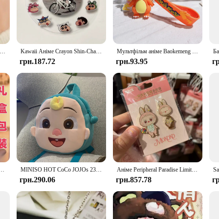
t makes it easy to carry along, making it a perfect companion for on-the-go care
on. The kit's design is intuitive, allowing parents and caregivers to administer t
Whether you're at home or on the move, the kit's portability ensures that you ha
ng it a welcome addition to any parent's diaper bag.
oko Amusement Park Winter Limited Edition Series New Crossbody Bag Fashion Single Item Креативний різдвяний подарунок
Kawaii Аніме Crayon Shin-Chan Акриловий годинник Милий креативний простий настільний кулон Настінні годинники Подарунки
Мультфільм аніме Baokemeng брелок кулон милий Пікачу може досягти качки лялька сумка автомобіль кулон оптом
грн.187.72
грн.93.95
г
liers looking to offer a reliable and effective solution for their customers. The
ion's performance and property are unmatched, ensuring that your customers rece
nts and caregivers, knowing that they have a trusted product in their hands.
awaii Flocking Ornament Дитячі класичні іграшки Фігурки тварин Подарунок на день народження для дітей Гарячі розпродажі
MINISO HOT CoCo JOJOs 23 см Плюшеві рюкзаки Дитяча сумка на плече Симпатична книжкова сумка Діти Малюки JJ М'яка іграшка Подарунок для дитячого садка
Аніме Peripheral Paradise Limited Mokoko Sweetheart Series Doll Crossbody Bag Заколка для волосся Шарф і капелюх Блокнот Різдвяний подарунок
грн.290.06
грн.857.78
г