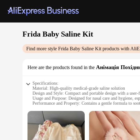
Frida Baby Saline Kit
Find more style
Frida Baby Saline Kit
products with AliE
Анімація Похідн
Here are the products found in the
Specifications:
Material: High-quality medical-grade saline solution
Design and Style: Compact and portable design with a user-f
Usage and Purpose: Designed for nasal care and hygiene, esp
Performance and Property: Contains a gentle formula to soot
Parts and Accessories: Includes a syringe and soft spray nozzl
Applicable People: Ideal for parents and caregivers seeking a 
Features:
**Essential Care for Your Little One**
The Frida Baby Saline Kit is a must-have for parents and care
options for administering saline solution. The gentle formula