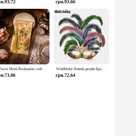
рн.93.72
грн.93.66
4 Pieces Metal Bookmarks with Tassel, Golden Hollow Bookmark Van Gogh Oil Painting Theme Book Mark Bookmarks for Book Lovers
Wuli&baby Новий дизайн Брошки з пір’ям Обличчя Шпильки для жінок Леді Красива емаль Мистецтво Обличчя Вечірка Повсякденна брошка Шпильки Подарунки
рн.73.06
грн.72.64