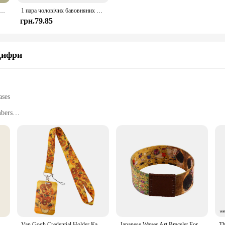
т Ван Гог Арт Магніт на холодильник адсорбційне мистецтво в стилі фоновий невідкладимий клей водонепроникна випадкова паста
1 пара чоловічих бавовняних ретро абстрактних шкарпеток з олійним живописом, кричать, сучасний Ван Гог, зоряна ніч, щасливий олійний живопис, шкарпетка для скейтборду
грн.79.85
Цифри
ases
mbers
on-the-go
t for easy portability
givers who prioritize their baby's health and comfort. This innovative saline ki
pose. The kit is crafted from high-quality, BPA-free plastic, ensuring that it is 
e-go parents, ensuring that your baby's nasal care is never compromised.
y Sunset Song Festival, лялька, кулон, милий брелок, сюрприз, іграшки, подарунки
Van Gogh Credential Holder Картина маслом Зоряне небо Шийний ремінь Ремінець для ключа ID Card Тренажерний зал USB Тримач бейджа Брелок Аксесуари
Japanese Waves Art Bracelet For Women Men Armband Sport Wristband Van Gogh Elastic Bangle Bracelets Fashion Accessories Gift