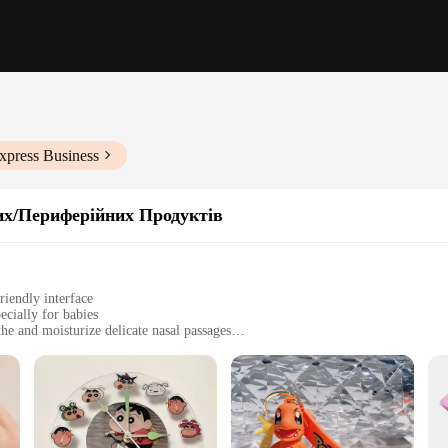
xpress Business
их/Периферійних Продуктів
riendly interface
ecially for babies
he and moisturize delicate nasal passages
e for versatile use
safe and effective solution for their baby's nasal care
givers who prioritize their baby's nasal health. This comprehensive set includes
 of the saline solution is specially designed to soothe and moisturize delicate 