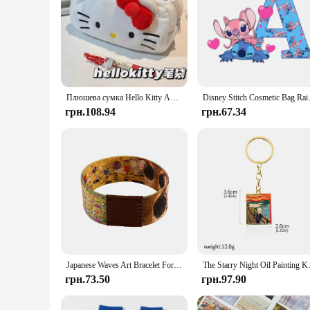
Плюшева сумка Hello Kitty Аніме Sanrio Cinnamoroll Сумки для зберігання косметики Мультфільм Kawaii Pochacco Пенал Подарунки на день народження для дівчини
Disney Stitch Cosmetic Bag Rain 
грн.108.94
грн.67.34
Japanese Waves Art Bracelet For Women Men Armband Sport Wristband Van Gogh Elastic Bangle Bracelets Fashion Accessories Gift
The Starry Night Oil Painting Ke
грн.73.50
грн.97.90