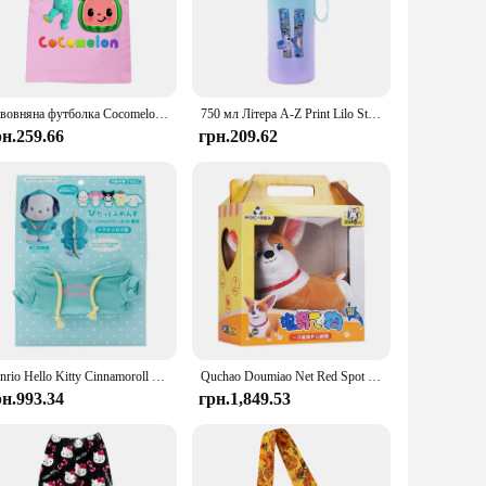
.
he saline solution with ease. The syringe and soft spray nozzle
ve the necessary tools to maintain your baby's nasal hygiene.
Бавовняна футболка Cocomelones, сорочка з коротким рукавом, літній одяг для хлопчика та дівчинки, топи з літерами йойо з мультфільмом, футболки для сестри та брата, подарунок
750 мл Літера A-Z Print Lilo Stitch Пляшка для води великої ємності для пиття Портативна мультфільм Аніме Спорт на відкритому повітрі Чашка для води Подарунок для дитини
рн.259.66
грн.209.62
 kit's wholesale availability makes it an excellent option for
ive the best care for their baby's nasal health. With the
Sanrio Hello Kitty Cinnamoroll My Melody Baby Dress Up Suit Sanrios Baby Pacifier Bottle Plush Set Gifts Box Cute Doll Gifts
Quchao Doumiao Net Red Spot Cloth Cat Singing and Dancing Simulation Electric Cute Pet Дитяча головоломка Дитяча іграшка
рн.993.34
грн.1,849.53