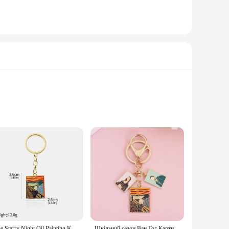
t, with its delightful design featuring educational numbers,
safe for your baby's delicate nasal passages. The compact size
The Starry Night Oil Painting Keychain Badge Van Gogh Art Collection Keyring for Women Men Car Backpack Jewelry Accessories Gift
Шкільний сезон Ван Гог Картина маслом Брелок Серія Сплав Зірка Брелок Мультфільм Соняшник Сумка Брелок Студент Художнє оформлення