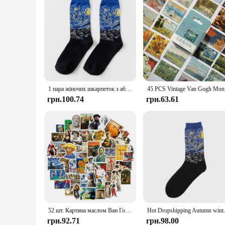
1 пара жіночих шкарпеток з абстрактним олійним живописом у стилі ретро, сучасний Ван Гог, зоряна ніч, щасливий олійний живопис, комфортні шкарпетки для скейтборду
45 PCS Vi
грн.100.74
грн.63.61
52 шт. Картина маслом Ван Гог Мона Ліза Набір наклейок Водонепроникний чохол для телефону Kawaii Шкіра для ноутбука Вінтажні наклейки Товари для мистецтва
Hot Dropshipping Autumn winter
грн.92.71
грн.98.00