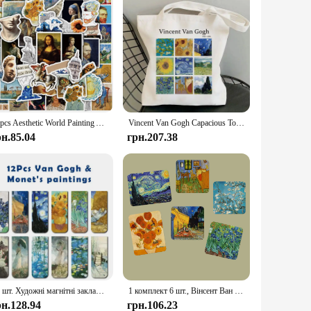
50pcs Aesthetic World Painting Artwork Stickers Da Vinci Vincent Van Gogh DIY Graffiti Decal Sticker Kids Toy Gift Waterproof
Vincent Van Gogh Capacious Tote Bag, Casual Portable Shoulder Bag ,Lightweight Shopping Bag, Big Reusable Canvas Bag
рн.85.04
грн.207.38
12 шт. Художні магнітні закладки з відомимими картами Ван Гога та Моне - ідеально підходить для любителів школи, офісу та мистецтва
1 комплект 6 шт., Вінсент Ван Гог Арт Магніт на холодильник адсорбційне мистецтво в стилі фоновий невідкладимий клей водонепроникна випадкова паста
рн.128.94
грн.106.23