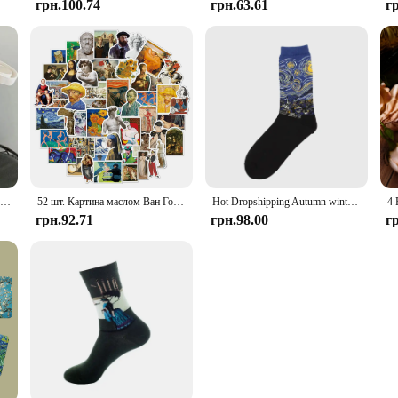
грн.100.74
грн.63.61
г
Vincent Van Gogh Capacious Tote Bag, Casual Portable Shoulder Bag ,Lightweight Shopping Bag, Big Reusable Canvas Bag
52 шт. Картина маслом Ван Гог Мона Ліза Набір наклейок Водонепроникний чохол для телефону Kawaii Шкіра для ноутбука Вінтажні наклейки Товари для мистецтва
Hot Dropshipping Autumn winter Retro Women New Art Van Gogh Mural World Famous Oil Painting Series Men Socks Funny Socks
грн.92.71
грн.98.00
г