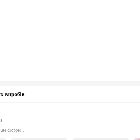
х виробів
es
-use dropper
nd moisturize baby's nasal passages