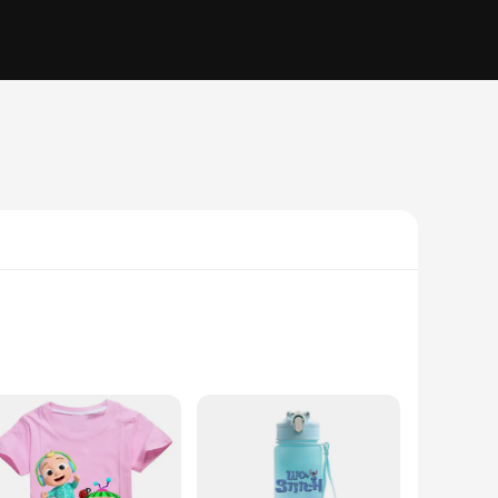
 a syringe and a soft spray nozzle, providing versatile
nasal passages, ensuring your baby's comfort and reducing the