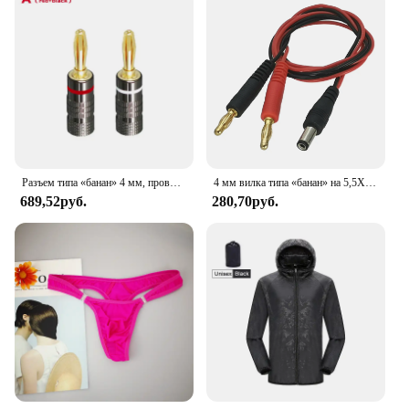
equipment
Performance and Property: High conductivity
ensures clear, uninterrupted sound transmission
Quantity: Available in sets of 4 or 8, catering to
various audio needs
Applicable People: Audio enthusiasts,
professionals, and DIYers seeking reliable audio
connections
Features:
Разъем типа «банан» 4 мм, провод динамика, штекер типа «банан» с винтовым замком, позолоченный разъем типа «банан», разъем усилителя, адаптер аудиокабеля
4 мм вилка типа «банан» на 5,5X2,1 мм штекерное зарядное устройство постоянного тока 22AWG 60 см кабель
|Wholesale|
689,52руб.
280,70руб.
**Enhanced Audio Experience**
The FosPower Banana Plugs are designed to provide
an exceptional audio experience by ensuring a
secure and reliable connection between your audio
cables and equipment. The high-grade, corrosion-
resistant brass material ensures durability and
longevity, while the gold-plated finish offers
superior conductivity. This means that whether
you're a professional sound engineer or an audio
enthusiast, the FosPower Banana Plugs will deliver