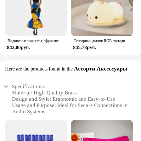
Подвижные шарниры, африканская черная кукла для американских кукол, аксессуары, тело Nudy с одеждой для Барби, игрушка для девочки, ролевая детская игрушка, подарок
Сенсорный датчик RGB светодиодный ночник с кроликом, 16 цветов, USB перезаряжаемая силиконовая лампа в виде кролика для детей, детские игрушки, подарок на фестиваль
842,00руб.
845,78руб.
Ассорти Аксессуары
Here are the products found in the
Specifications:
Material: High-Quality Brass
Design and Style: Ergonomic and Easy-to-Use
Usage and Purpose: Ideal for Secure Connections in
Audio Systems
Performance and Property: Durable and Corrosion-
Resistant
Quantity: Available in Sets
Compatibility: Universal Fit for Most Banana Jacks