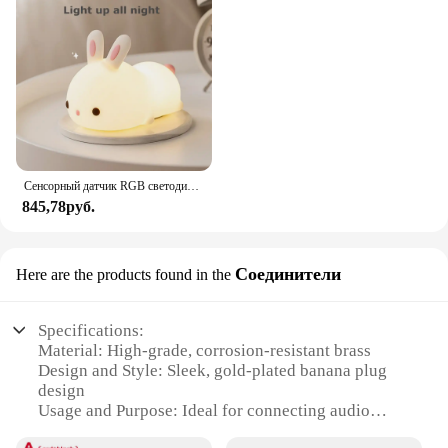
Сенсорный датчик RGB светодиодный ночник с кроликом, 16 цветов, USB перезаряжаемая силиконовая лампа в виде кролика для детей, детские игрушки, подарок на фестиваль
845,78руб.
Соединители
Here are the products found in the
Specifications:
Material: High-grade, corrosion-resistant brass
Design and Style: Sleek, gold-plated banana plug
design
Usage and Purpose: Ideal for connecting audio
cables to amplifiers, speakers, and other audio