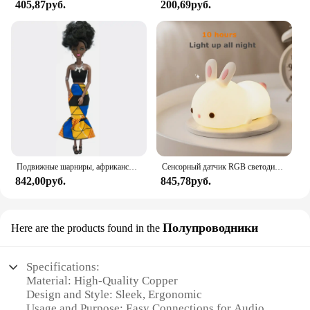
405,87руб.
200,69руб.
Подвижные шарниры, африканская черная кукла для американских кукол, аксессуары, тело Nudy с одеждой для Барби, игрушка для девочки, ролевая детская игрушка, подарок
Сенсорный датчик RGB светодиодный ночник с кроликом, 16 цветов, USB перезаряжаемая силиконовая лампа в виде кролика для детей, детские игрушки, подарок на фестиваль
842,00руб.
845,78руб.
Полупроводники
Here are the products found in the
Specifications:
Material: High-Quality Copper
Design and Style: Sleek, Ergonomic
Usage and Purpose: Easy Connections for Audio