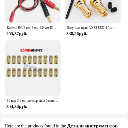
Кабели RC 2 шт. 4 мм 4,0 мм Штекерный разъем типа «банан» штекер для зарядки JST 22awg мягкий силиконовый кабель для зарядки провод 30 см 11,8 дюйма
Латунная пуля AXSPEED 4,0 мм/5,0 мм, Банановый штекер, разъем аккумулятора для автомобиля на радиоуправлении с металлическим радиатором для радиоуправляемых моделей автомобилей
255,37руб.
338,56руб.
10 пар 6,5 мм штекер типа банан, высокоточный разъем для аккумулятора ESC, адаптер, запасные части для радиоуправляемого автомобиля, самолета
354,36руб.
Детали инструментов
Here are the products found in the