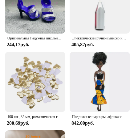
Оригинальная Радужная школьная кукла, можно выбрать обувь, каблук, сапоги, игрушки для девочек «сделай сам»
Электрический ручной миксер из нержавеющей стали, Легкий Блендер для выпечки и приготовления пищи
244,17руб.
405,87руб.
100 шт., 35 мм, романтическая губка, атласная ткань, лепестки в форме сердца, свадебные конфетти, настольная кровать, лепестки в форме сердца, свадебное украшение на день Святого Валентина
Подвижные шарниры, африканская черная кукла для американских кукол, аксессуары, тело Nudy с одеждой для Барби, игрушка для девочки, ролевая детская игрушка, подарок
200,69руб.
842,00руб.