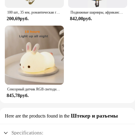
100 шт., 35 мм, романтическая губка, атласная ткань, лепестки в форме сердца, свадебные конфетти, настольная кровать, лепестки в форме сердца, свадебное украшение на день Святого Валентина
Подвижные шарниры, африканская черная кукла для американских кукол, аксессуары, тело Nudy с одеждой для Барби, игрушка для девочки, ролевая детская игрушка, подарок
200,69руб.
842,00руб.
Сенсорный датчик RGB светодиодный ночник с кроликом, 16 цветов, USB перезаряжаемая силиконовая лампа в виде кролика для детей, детские игрушки, подарок на фестиваль
845,78руб.
Штекер и разъемы
Here are the products found in the
Specifications: