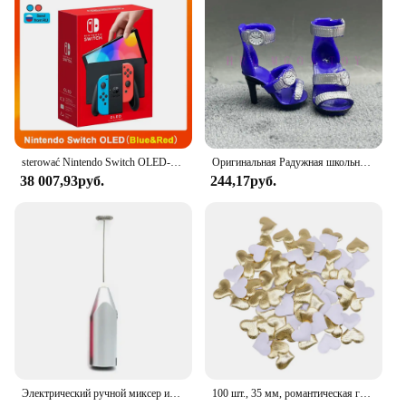
them to customers, the FosPower Banana Plugs are a
reliable and cost-effective solution.
sterować Nintendo Switch OLED-модель, белый набор, 7-дюймовый цветной экран, ручка Joy Con, улучшенная аудиорегулируема консоль, стабильный режим телевизора
Оригинальная Радужная школьная кукла, можно выбрать обувь, каблук, сапоги, игрушки для девочек «сделай сам»
38 007,93руб.
244,17руб.
Электрический ручной миксер из нержавеющей стали, Легкий Блендер для выпечки и приготовления пищи
100 шт., 35 мм, романтическая губка, атласная ткань, лепестки в форме сердца, свадебные конфетти, настольная кровать, лепестки в форме сердца, свадебное украшение на день Святого Валентина