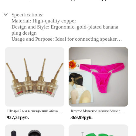
Specifications:
Material: High-quality copper
Design and Style: Ergonomic, gold-plated banana
plug design
Usage and Purpose: Ideal for connecting speaker
wires to amplifiers or other audio equipment
Performance and Property: Superior conductivity
and corrosion resistance
Quantity: Available in sets of 4, 8, or 12
Applicable People: Audio enthusiasts,
professionals, and DIYers
Features:
|Wholesale|
**Enhanced Connectivity and Performance**
Штыри 2 мм в гнездо типа «банан» с винтовым разъемом, переходник с центральным разъемом 4 мм, объемный провод для подпружиненных клемм динамика
Крутое Мужское нижнее белье с пуговицами, сексуальное эротическое нижнее белье для мужчин, стринги для геев, Размеры M L XL
937,31руб.
369,99руб.
The FosPower Banana Plugs are a must-have for
anyone looking to elevate their audio experience.
These banana plugs are crafted from high-quality