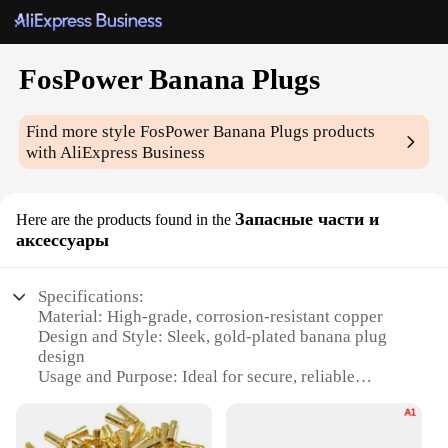
FosPower Banana Plugs
Find more style
FosPower Banana Plugs
products
with AliExpress Business
Запасные части и
Here are the products found in the
аксессуары
Specifications:
Material: High-grade, corrosion-resistant copper
Design and Style: Sleek, gold-plated banana plug
design
Usage and Purpose: Ideal for secure, reliable
connections in audio systems
Typical Adaptive Scenario: Suitable for a wide
range of audio applications, from home theaters to