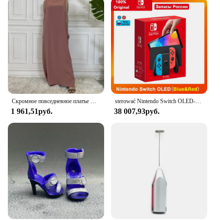
**Optimized for Wholesale and Retail**
FosPower Banana Plugs are not only durable and
user-friendly but also come in sets, making them an
excellent choice for vendors and suppliers. Their
sleek design and high-quality construction make
them an attractive addition to any audio accessory
collection. With their wholesale availability, these
banana plugs are perfect for retailers looking to
offer a reliable and high-quality product to their
customers.
Скромное повседневное платье Abaya Femme, универсальное внутреннее платье без рукавов, мусульманское платье для женщин, халат макси, кафтан, марокканская исламская одежда
sterować Nintendo Switch OLED-модель, белый набор, 7-дюймовый цветной экран, ручка Joy Con, улучшенная аудиорегулируема консоль, стабильный режим телевизора
1 961,51руб.
38 007,93руб.