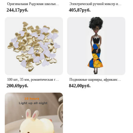
Оригинальная Радужная школьная кукла, можно выбрать обувь, каблук, сапоги, игрушки для девочек «сделай сам»
Электрический ручной миксер из нержавеющей стали, Легкий Блендер для выпечки и приготовления пищи
244,17руб.
405,87руб.
100 шт., 35 мм, романтическая губка, атласная ткань, лепестки в форме сердца, свадебные конфетти, настольная кровать, лепестки в форме сердца, свадебное украшение на день Святого Валентина
Подвижные шарниры, африканская черная кукла для американских кукол, аксессуары, тело Nudy с одеждой для Барби, игрушка для девочки, ролевая детская игрушка, подарок
200,69руб.
842,00руб.