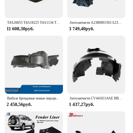
T4A26655 T4A18225 T4A1134 T4A13095 T4A1135 T4A13096 Автозапчасти Подкрылок переднего колеса для Jaguar F-PACE 2016-2020
Автозапчасти A2386901503 A2386911700 BBmart 2шт переднее крыло L для Mercedes Benz W213 C238 E220 E300 E400 автомобильные аксессуары
11 608,30руб.
3 749,40руб.
Baificar брендовые новые передние и внутренние Брызговики для BAIC E150 E130 D20
Автозапчасти CV4416114AE BBmart, 1 шт., передний брызговик автомобиля, внутренний брызговик для Ford KUGA 2013-
2 458,56руб.
1 437,27руб.