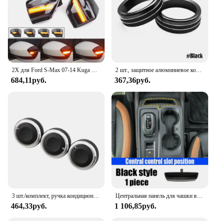
2X для Ford S-Max 07-14 Kuga C394 08-12 C-Max 11-19 светодиодный динамический указатель поворота боковое зеркало последовательный мигающий индикатор
2 шт., защитное алюминиевое кольцо для консоли Ford Mustang 2015-2020
684,11руб.
367,36руб.
3 шт./комплект, ручка кондиционера из алюминиевого сплава для Ford Focus 2 MK2 Focus 3 MK3 Mondeo Sedan
Центральная панель для чашки воды для Ford Ranger 2024, Защитная панель, аксессуары для украшения интерьера автомобиля
464,33руб.
1 106,85руб.