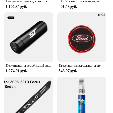
Центральная панель для чашки воды для Ford Ranger 2024, Защитная панель, аксессуары для украшения интерьера автомобиля
TPIC сделано из алькантары, автомобильный усилитель рулевого колеса, Центральная разметка линии для Ford Mustang Fiesta Focus S-Max Mondeo Everest Ranger
1 106,85руб.
401,58руб.
Портативный автомобильный умный термос, 500 мл, изоляционная чашка с дисплеем температуры для FORD ST Focus x 2 Kuga FIESTA, Стайлинг автомобиля
Красочный универсальный светодиодный автомобильный подстаканник RGB Light Mat Pad для Ford Fiesta Ranger Fusion Mondeo Mustang Transit, автоаксессуары
1 274,01руб.
548,97руб.