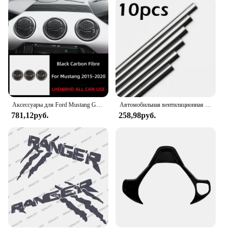
The Ford F150 Fender Liners are not just a one-time
investment; they are designed to last. The material
used in their construction is resistant to corrosion
and wear, ensuring that they maintain their integrity
over time. This means that you can rely on them to
protect your vehicle's fenders from the elements, no
matter how long the journey. Whether you're a
weekend warrior or a daily commuter, these fender
liners are the perfect addition to your Ford F150,
offering both practicality and style.
Аксессуары для Ford Mustang GT 2015-2021, автомобильная Центральная панель из углеродного волокна, декоративная крышка для вентиляционного отверстия кондиционера, отделка
Автомобильная вентиляционная решетка, для 307 Пежо, 206, Джип, Форд, Фокус 2, 3, VW, поло, гольф 4, 5, 7, Touran T5, T4
781,12руб.
258,98руб.