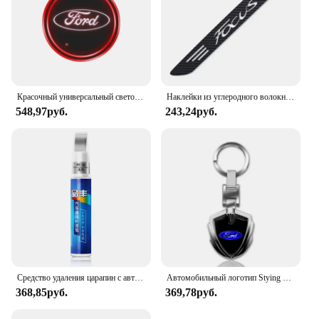
Красочный универсальный светодиодный автомобильный подстаканник RGB Light Mat Pad для Ford Fiesta Ranger Fusion Mondeo Mustang Transit, автоаксессуары
Наклейки из углеродного волокна для Ford Focus 2005-2017, задние стоп-сигналы с высоким креплением, аксессуары для стайлинга автомобиля, 1 шт.
548,97руб.
243,24руб.
Средство удаления царапин с автомобиля ручки для рисования для Ford Focus 3 4 ST Mondeo MK3 MK4 Fiesta Fusion Kuga 2013 2014 2015 2017
Автомобильный логотип Stying 3D металлические брелоки в форме щита брелок для Ford Fiesta C-Max Kuga Ranger Raptor KA Fusion ST Transit Edge
368,85руб.
369,78руб.