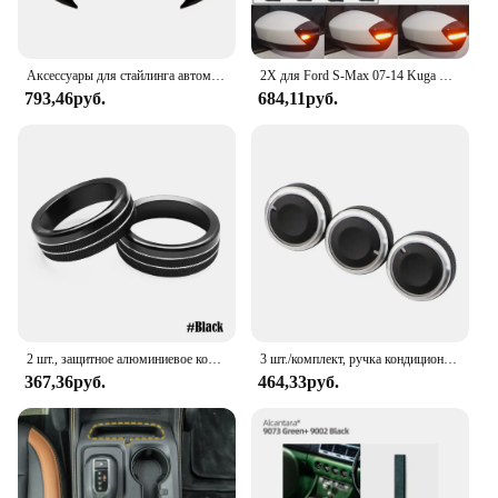
Аксессуары для стайлинга автомобиля для Ford Fiesta MK7 2009-2017 Ecosport 2012-2017
2X для Ford S-Max 07-14 Kuga C394 08-12 C-Max 11-19 светодиодный динамический указатель поворота боковое зеркало последовательный мигающий индикатор
793,46руб.
684,11руб.
2 шт., защитное алюминиевое кольцо для консоли Ford Mustang 2015-2020
3 шт./комплект, ручка кондиционера из алюминиевого сплава для Ford Focus 2 MK2 Focus 3 MK3 Mondeo Sedan
367,36руб.
464,33руб.