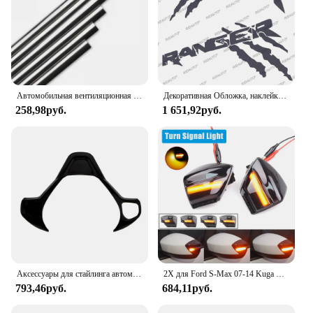
Автомобильная вентиляционная решетка, для 307 Пежо, 206, Джип, Форд, Фокус 2, 3, VW, поло, гольф 4, 5, 7, Touran T5, T4
Декоративная Обложка, наклейка с автонастройкой для Ford Ranger Raptor XLT XL letui T6 T9, отделка для пикапа, грузовика, кровати, кузова автомобиля, боковая наклейка
258,98руб.
1 651,92руб.
Аксессуары для стайлинга автомобиля для Ford Fiesta MK7 2009-2017 Ecosport 2012-2017
2X для Ford S-Max 07-14 Kuga C394 08-12 C-Max 11-19 светодиодный динамический указатель поворота боковое зеркало последовательный мигающий индикатор
793,46руб.
684,11руб.