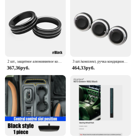
2 шт., защитное алюминиевое кольцо для консоли Ford Mustang 2015-2020
3 шт./комплект, ручка кондиционера из алюминиевого сплава для Ford Focus 2 MK2 Focus 3 MK3 Mondeo Sedan
367,36руб.
464,33руб.