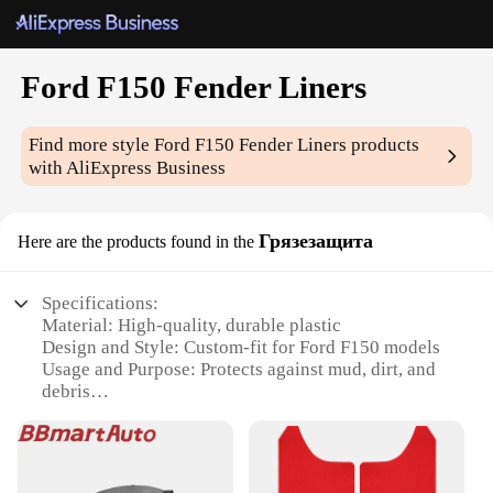
Ford F150 Fender Liners
Find more style
Ford F150 Fender Liners
products
with AliExpress Business
Грязезащита
Here are the products found in the
Specifications:
Material: High-quality, durable plastic
Design and Style: Custom-fit for Ford F150 models
Usage and Purpose: Protects against mud, dirt, and
debris
Performance and Property: Easy to install and
maintain
Shape or Size or Weight or Quantity: Set of four
fender liners