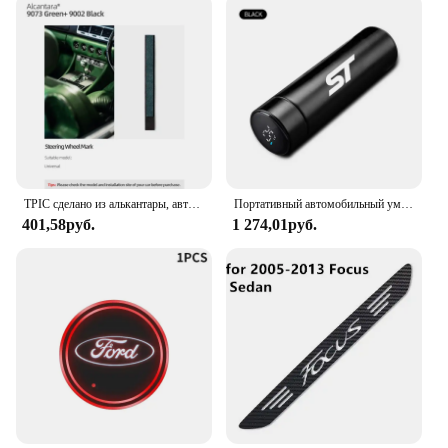
TPIC сделано из алькантары, автомобильный усилитель рулевого колеса, Центральная разметка линии для Ford Mustang Fiesta Focus S-Max Mondeo Everest Ranger
Портативный автомобильный умный термос, 500 мл, изоляционная чашка с дисплеем температуры для FORD ST Focus x 2 Kuga FIESTA, Стайлинг автомобиля
401,58руб.
1 274,01руб.