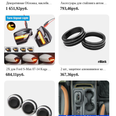
Декоративная Обложка, наклейка с автонастройкой для Ford Ranger Raptor XLT XL letui T6 T9, отделка для пикапа, грузовика, кровати, кузова автомобиля, боковая наклейка
Аксессуары для стайлинга автомобиля для Ford Fiesta MK7 2009-2017 Ecosport 2012-2017
1 651,92руб.
793,46руб.
2X для Ford S-Max 07-14 Kuga C394 08-12 C-Max 11-19 светодиодный динамический указатель поворота боковое зеркало последовательный мигающий индикатор
2 шт., защитное алюминиевое кольцо для консоли Ford Mustang 2015-2020
684,11руб.
367,36руб.