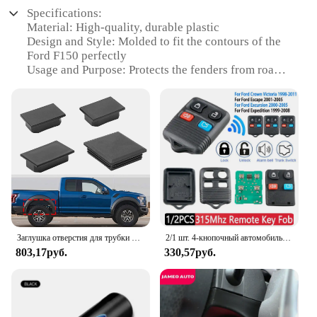
Specifications:
Material: High-quality, durable plastic
Design and Style: Molded to fit the contours of the
Ford F150 perfectly
Usage and Purpose: Protects the fenders from road
debris and moisture
Performance and Property: Resistant to corrosion
and wear
Parts and Accessories: Comes as a set for both
driver and passenger sides
Applicable People: Ideal for Ford F150 owners
seeking to maintain their vehicle's aesthetics and
functionality
Features:
|Wholesale|Vendors|
Заглушка отверстия для трубки рамы для Ford F150 Raptor 2017-2021, защита от грязи и мусора, колпачок на крыло
2/1 шт. 4-кнопочный автомобильный БЕСКЛЮЧЕВОЙ пульт дистанционного управления 315 МГц пульт дистанционного управления для Ford Crown Victoria Escape Explorer Focus Mustang
803,17руб.
330,57руб.
**Unmatched Protection and Style**
The Ford F150 Fender Liners are an essential
accessory for any Ford F150 owner looking to
enhance their vehicle's protection and style. These
fender liners are not just any ordinary accessory;