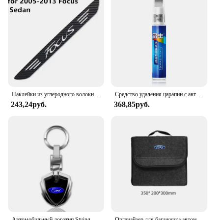
Наклейки из углеродного волокна для Ford Focus 2005-2017, задние стоп-сигналы с высоким креплением, аксессуары для стайлинга автомобиля, 1 шт.
Средство удаления царапин с автомобиля ручки для рисования для Ford Focus 3 4 ST Mondeo MK3 MK4 Fiesta Fusion Kuga 2013 2014 2015 2017
243,24руб.
368,85руб.
Автомобильный логотип Stying 3D металлические брелоки в форме щита брелок для Ford Fiesta C-Max Kuga Ranger Raptor KA Fusion ST Transit Edge
Органайзер для багажника автомобиля, складная сумка для хранения большой емкости для Ford Focus Mondeo Kuga Fiesta MK7 Escort Explorer Edge 2 4 MK2 MK4