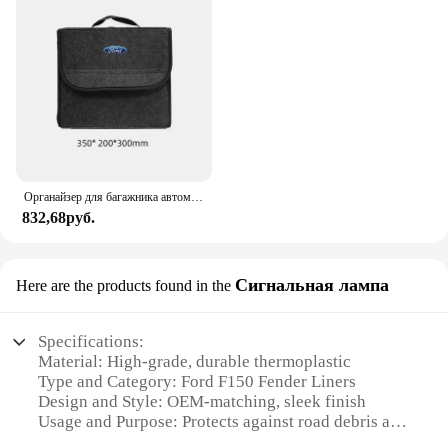
Органайзер для багажника автомобиля, складная сумка для хранения большой емкости для Ford Focus Mondeo Kuga Fiesta MK7 Escort Explorer Edge 2 4 MK2 MK4
832,68руб.
Сигнальная лампа
Here are the products found in the
Specifications:
Material: High-grade, durable thermoplastic
Type and Category: Ford F150 Fender Liners
Design and Style: OEM-matching, sleek finish
Usage and Purpose: Protects against road debris and
moisture