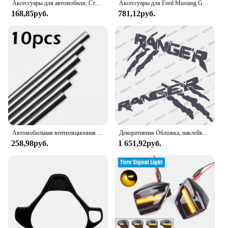
Аксессуары для автомобиля, Стайлинг для BMW, Audi, Benz, Ford, Volkswagen, Peugeot, Alfa Romeo, Mazda, Renault, 2 шт.
Аксессуары для Ford Mustang GT 2015-2021, автомобильная Центральная панель из углеродного волокна, декоративная крышка для вентиляционного отверстия кондиционера, отделка
168,85руб.
781,12руб.
Автомобильная вентиляционная решетка, для 307 Пежо, 206, Джип, Форд, Фокус 2, 3, VW, поло, гольф 4, 5, 7, Touran T5, T4
Декоративная Обложка, наклейка с автонастройкой для Ford Ranger Raptor XLT XL letui T6 T9, отделка для пикапа, грузовика, кровати, кузова автомобиля, боковая наклейка
258,98руб.
1 651,92руб.