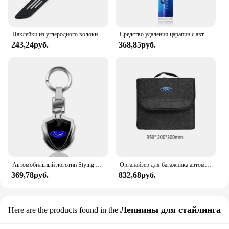
Наклейки из углеродного волокна для Ford Focus 2005-2017, задние стоп-сигналы с высоким креплением, аксессуары для стайлинга автомобиля, 1 шт.
Средство удаления царапин с автомобиля ручки для рисования для Ford Focus 3 4 ST Mondeo MK3 MK4 Fiesta Fusion Kuga 2013 2014 2015 2017
243,24руб.
368,85руб.
Автомобильный логотип Stying 3D металлические брелоки в форме щита брелок для Ford Fiesta C-Max Kuga Ranger Raptor KA Fusion ST Transit Edge
Органайзер для багажника автомобиля, складная сумка для хранения большой емкости для Ford Focus Mondeo Kuga Fiesta MK7 Escort Explorer Edge 2 4 MK2 MK4
369,78руб.
832,68руб.
Лепнины для стайлинга
Here are the products found in the