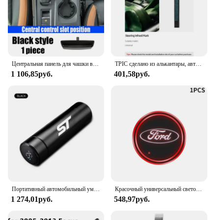
Центральная панель для чашки воды для Ford Ranger 2024, Защитная панель, аксессуары для украшения интерьера автомобиля
TPIC сделано из алькантары, автомобильный усилитель рулевого колеса, Центральная разметка линии для Ford Mustang Fiesta Focus S-Max Mondeo Everest Ranger
1 106,85руб.
401,58руб.
Портативный автомобильный умный термос, 500 мл, изоляционная чашка с дисплеем температуры для FORD ST Focus x 2 Kuga FIESTA, Стайлинг автомобиля
Красочный универсальный светодиодный автомобильный подстаканник RGB Light Mat Pad для Ford Fiesta Ranger Fusion Mondeo Mustang Transit, автоаксессуары
1 274,01руб.
548,97руб.