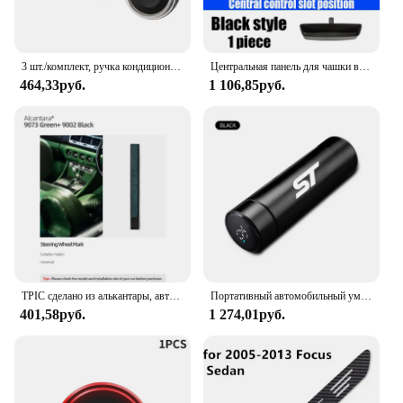
3 шт./комплект, ручка кондиционера из алюминиевого сплава для Ford Focus 2 MK2 Focus 3 MK3 Mondeo Sedan
Центральная панель для чашки воды для Ford Ranger 2024, Защитная панель, аксессуары для украшения интерьера автомобиля
464,33руб.
1 106,85руб.
TPIC сделано из алькантары, автомобильный усилитель рулевого колеса, Центральная разметка линии для Ford Mustang Fiesta Focus S-Max Mondeo Everest Ranger
Портативный автомобильный умный термос, 500 мл, изоляционная чашка с дисплеем температуры для FORD ST Focus x 2 Kuga FIESTA, Стайлинг автомобиля
401,58руб.
1 274,01руб.