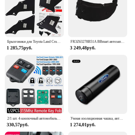
Брызговики для Toyota Land Cruiser Prado J120 J150 2003 - 2020 LC3 LC4 LC5
FR3Z63278B51A BBmart автозапчасти 1 шт. автомобильный передний брызговик щит внутреннее крыло подкладка для Ford MUSTANG CZG 2015-
1 285,75руб.
3 249,48руб.
2/1 шт. 4-кнопочный автомобильный БЕСКЛЮЧЕВОЙ пульт дистанционного управления 315 МГц пульт дистанционного управления для Ford Crown Victoria Escape Explorer Focus Mustang
Умная изоляционная чашка, автомобильный термос, кружка, бутылка для воды, автоаксессуары для Ford Fiesta Focus mk2 mk3 Ranger Mondeo mk4 S-MAX Kuga
330,57руб.
1 274,01руб.