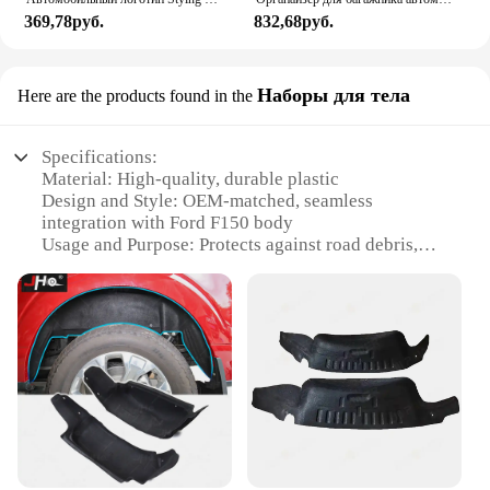
369,78руб.
832,68руб.
Наборы для тела
Here are the products found in the
Specifications:
Material: High-quality, durable plastic
Design and Style: OEM-matched, seamless
integration with Ford F150 body
Usage and Purpose: Protects against road debris,
mud, and corrosion
Typical Adaptive Scenario: Off-road adventures,
heavy-duty work environments
Shape or Size or Weight or Quantity: Fits Ford F150
models perfectly; sold as a set
Performance and Property: Enhanced vehicle
longevity, easy installation
Features:
**Optimal Protection for Your Ford F150**
The Ford F150 Fender Liners are an essential