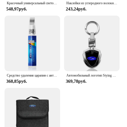
Красочный универсальный светодиодный автомобильный подстаканник RGB Light Mat Pad для Ford Fiesta Ranger Fusion Mondeo Mustang Transit, автоаксессуары
Наклейки из углеродного волокна для Ford Focus 2005-2017, задние стоп-сигналы с высоким креплением, аксессуары для стайлинга автомобиля, 1 шт.
548,97руб.
243,24руб.
Средство удаления царапин с автомобиля ручки для рисования для Ford Focus 3 4 ST Mondeo MK3 MK4 Fiesta Fusion Kuga 2013 2014 2015 2017
Автомобильный логотип Stying 3D металлические брелоки в форме щита брелок для Ford Fiesta C-Max Kuga Ranger Raptor KA Fusion ST Transit Edge
368,85руб.
369,78руб.