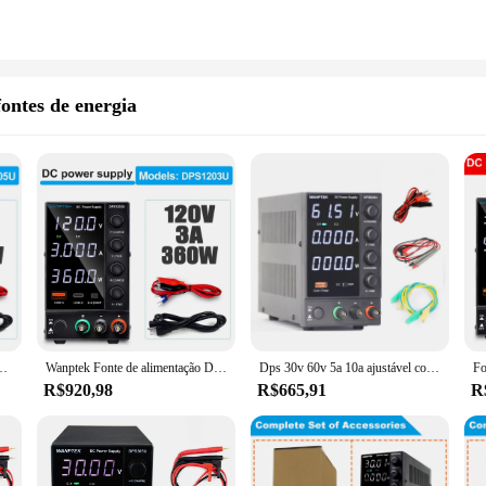
fontes de energia
Tensão Estabilizado de Laboratório Digital, Fonte de Alimentação, 30V, 10A, USB
Wanptek Fonte de alimentação DC ajustável, bancada de laboratório regulada, USB e tipo C, 30V, 10A, 60V, 5A
Dps 30v 60v 5a 10a ajustável compacto de comutação dc fonte alimentação 305u 605u 3010u ocp usb carregador rápido ferramenta reparo laboratório
R$920,98
R$665,91
R