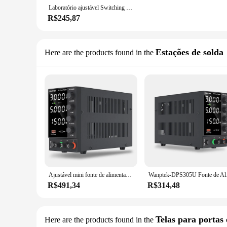
Laboratório ajustável Switching Power Supply, reparo do telefone, DPS305U, manutenção da tevê, 0 a 30V, 0 a 5A, 150W
R$245,87
Estações de solda
Here are the products found in the
Ajustável mini fonte de alimentação proteção contra curto circuito reparação 4 dígitos fonte alimentação do telefone móvel máquina reparo dps305u
Wanptek-DPS305U Fonte de Al
R$491,34
R$314,48
Telas para portas 
Here are the products found in the