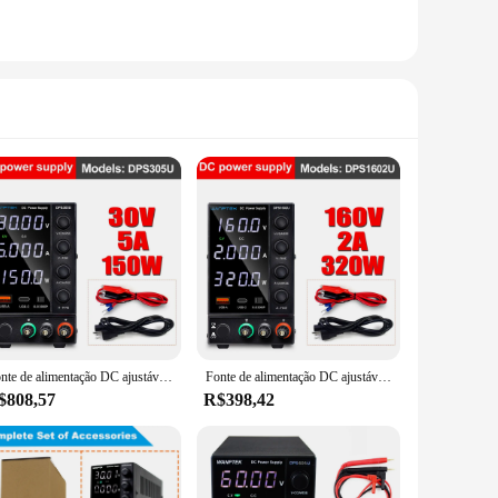
Fonte de alimentação DC ajustável 4 dígitos laboratório Fonte de alimentação do banco 30V 10A 60V 5A AC comutação de alimentação estabilizada Wanptek DPS3010U
Fonte de alimentação DC ajustável 4 dígitos laboratório Fonte de alimentação do banco 30V 10A 60V 5A AC comutação de alimentação estabilizada Wanptek DPS3010U
$808,57
R$398,42