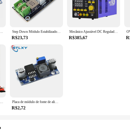
ustável Step-Down, Alimentação Módulo Board, 3A Buck Converter, LM2596S, LM2596S, LM2596, LM2596S, DC-DC, 3-40V
Step Down Módulo Estabilizado Tensão Step Down Charging Board, LED Power Converter, Lithium Charger Board, 5V, 12V, 24V, 6A
Mecânico Ajustável DC Regulado Fonte de Alimentação, dissipador de calor, Ventilador traseiro, Dupla Face, 30V, 5A, DSP30D5
R$23,73
R$385,67
R
te de Alimentação, 3005D, 3005DS, Alta Precisão, Ajustável, Digital Linear, 30V, 5A, 10mV, 1mA, 110V, 220V para Pesquisa de Laboratório
Placa de módulo de fonte de alimentação 60 a 40v lm2596s lm2596
R$2,72
o