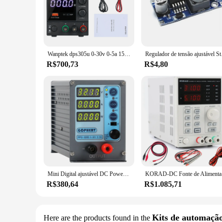
Wanptek dps305u 0-30v 0-5a 150w comutação dc fonte de alimentação 4 dígitos display led ajustável mini fonte de alimentação ac 115v/230v 50/60hz
Regulador de tensão aj
R$700,73
R$4,80
Mini Digital ajustável DC Power Supply, Presetable Lab Switching, 32V, 5A, 16V, 10A, 60V, 3A, PPS-3205, 1610, 6003
KORAD-DC Fon
R$380,64
R$1.085,71
Kits de automaçã
Here are the products found in the