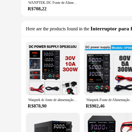
WANPTEK-DC Fonte de Alimentação, DPS305U, DPS3010U, DPS605U, LED Display Digital 4 Bit, Mini Fonte de Alimentação Ajustável, AC 110V 220V
R$708,22
Interruptor para 
Here are the products found in the
Wanptek dc fonte de alimentação ajustável dígito banco de laboratório fonte de alimentação 30v 10a 60v 5a regulador tensão dps3010u estabilizador comutação
Wanptek-Fonte de Alimentação DC Ajustável, Regulador de 
R$878,90
R$902,46