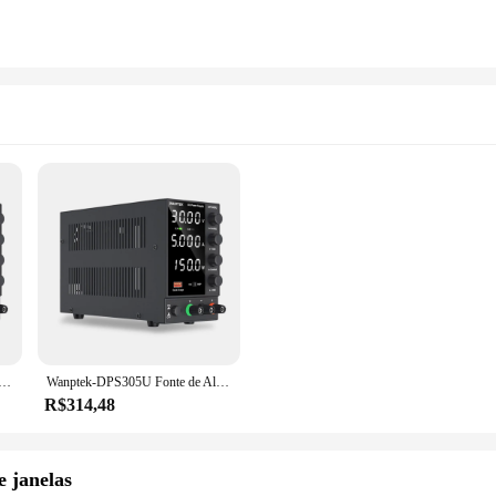
imentação DC de Comutação, Display de 4 Dígitos, LED Ajustável, Mini Fonte de Alimentação, AC 115V, 230V, 50Hz, 60Hz, 0-30V, 0-5A, 150W
Wanptek-DPS305U Fonte de Alimentação DC de Comutação, Display de 4 Dígitos, LED Ajustável, Mini Fonte de Alimentação, AC 115V, 230V, 50Hz, 60Hz, 0-30V, 0-5A, 150W
R$314,48
e janelas