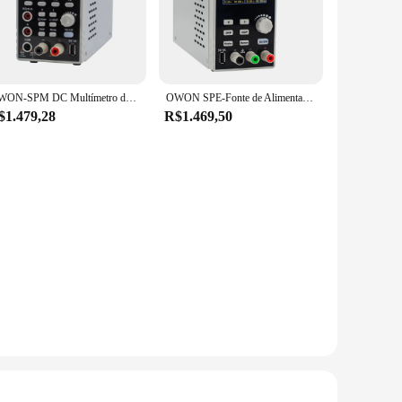
OWON-SPM DC Multímetro de Alimentação, Multímetro Digital, Fonte de Energia Regulada, 4 1/2 Digital, 30V, 60V, 5A, 10A, 1CH, CV CC
OWON SPE-Fonte de Alimentação DC Programável, Interruptor Regulador de Tensão Digital, 300W, 60V, 10A, 60V, 5A, 2.8 "LCD, 10mV, 1mA Resolução, SPE3103
$1.479,28
R$1.469,50