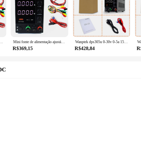
el, comutação, 4 dígitos, DPS3010U, 30V, 10A, DPS305U, 30V, 5A, DPS605U, 60V, 5A, 300W, 110V AC, 220V
Mini fonte de alimentação ajustável, comutação, 4 dígitos, DPS3010U, 30V, 10A, DPS305U, 30V, 5A, DPS605U, 60V, 5A, 300W, 110V AC, 220V
Wanptek dps305u 0-30v 0-5a 150w comutação dc fonte de alimentação 4 dígitos display led ajustável mini fonte de alimentação ac 115v/230v 50/60hz
R$369,15
R$428,84
R
/DC