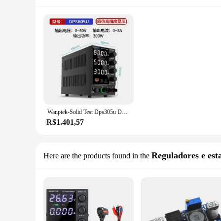
Wanptek-Solid Test Dps305u DC Regulado Fonte de Alimentação, Ajustável, 30V, 5A, Notebook, Reparação Telefônica
R$1.401,57
Reguladores e esta
Here are the products found in the