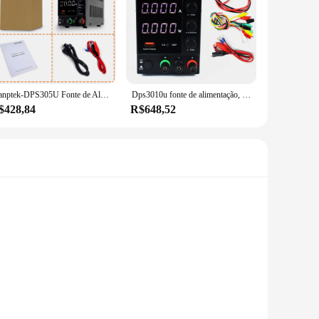
Wanptek-DPS305U Fonte de Alimentação DC de Comutação, Display de 4 Dígitos, LED Ajustável, Mini Fonte de Alimentação, AC 115V, 230V, 50Hz, 60Hz, 0-30V, 0-5A, 150W
Dps3010u fonte de alimentação, 30v 10a/dps305u 30v 5a/dps605u 60v 5a/300w, fonte de energia dc de comutação com 4 dígitos ajustável, mini fonte de alimentação ac 110v/220v
$428,84
R$648,52