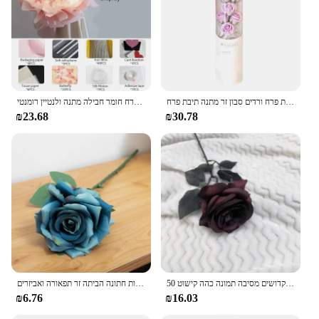
יום האהבה המלאכותית פרח ורדים סבון זר מתנה תיבת פרח Creative חברה אשתו זר יום הולדת אמא
קריאייטיב פרפר בעבודת יד חומר תיק כלה כלה כלה חתונה חתונה פרח חומר חבילה מתנה ולנטיין רומנטי
₪23.68
₪30.78
50 ס "מ אדום כהה עלה מלאכותי פרח ליל כל הקדושים מסיבה תמונה כהה קישוט prop גוז רוז
רומנטי פרח משי מלאכותי ענף ארוך עלה זר ולנטיין מתנות חתונה הביתה זר תפאורה ואביזרים
₪6.76
₪16.03