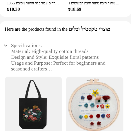
1 סט זירקון חלולים שרשרת אהבה יום של נקבה פרח מתנה תיבת מתנה תיבת תכשיטים
10pcs מלאכותי קצף ורדים הבציר פרחים מזויפים ורדים מזויפים זרי פרחים עבור כלה חתונה מסיבת centerches תפאורה
₪10.30
₪18.69
מוצרי טקסטיל וכלים
Here are the products found in the
Specifications:
Material: High-quality cotton threads
Design and Style: Exquisite floral patterns
Usage and Purpose: Perfect for beginners and
seasoned crafters
Performance and Property: Durable and easy-to-
follow instructions
Shape or Size: Compact and portable for on-the-go
creativity
Parts and Accessories: Includes all necessary tools
and materials
Features:
**Crafting Elegance with Ease**
Embrace the art of cross stitch with our Flower Kit,