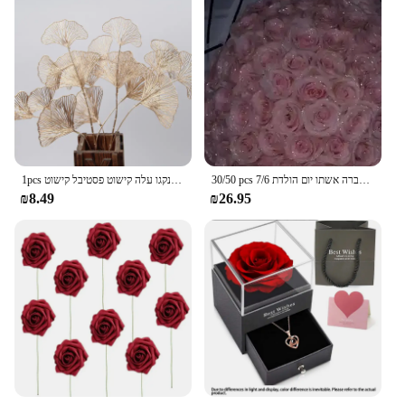
30/50 pcs 7/6 ס מ נצנטר פרח מלאכותי עלה/ולנטיין של אמא/ולנטיין חברה אשתו יום הולדת
1pcs פרח דקורטיבי זהב פרח גינקגו עלה קישוט פסטיבל קישוט
₪8.49
₪26.95