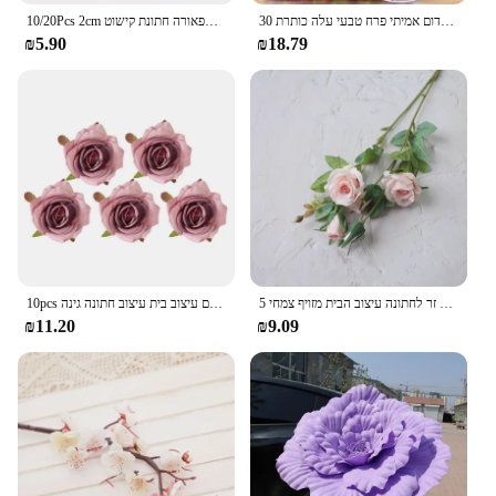
טבעי עליי ורדים מיובשים אדום אמיתי פרח טבעי עלה כותרת 30g אמבטיה יבש פרח עלה כותרת ספא הלבנת מקלחת ארומתרפיה
10/20Pcs 2cm פרחים מלאכותיים ראשי דייזי מזויף פרחים עבור בית תפאורה חתונת קישוט DIY קרפט זרי מתנות אביזרים
₪5.90
₪18.79
5 ראש/צרור פרחים מלאכותיים משי רוז ארוך סניף זר לחתונה עיצוב הבית מזויף צמחי Diy זר אבזרים
10pcs פרחים מלאכותיים עיצוב בית עיצוב חתונה גינה centerwes ורדים קשת ראש משי רוז תיבת ממתקים
₪11.20
₪9.09