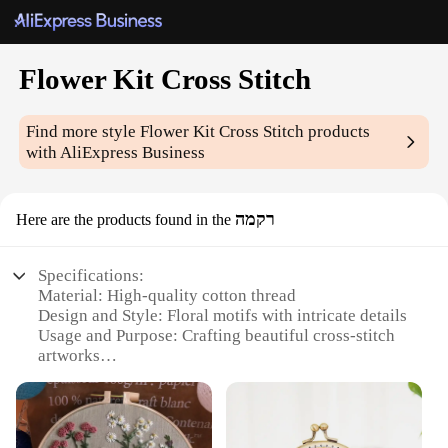
Flower Kit Cross Stitch
Find more style
Flower Kit Cross Stitch
products
with AliExpress Business
רקמה
Here are the products found in the
Specifications:
Material: High-quality cotton thread
Design and Style: Floral motifs with intricate details
Usage and Purpose: Crafting beautiful cross-stitch
artworks
Type and Category: Cross-stitch kit
Performance and Property: Durable and easy-to-
follow instructions
Parts and Accessories: Includes all necessary