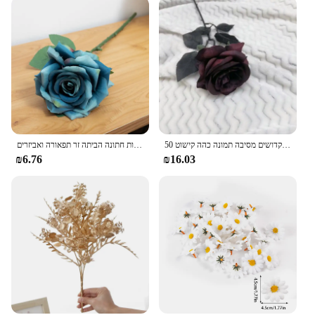
50 ס "מ אדום כהה עלה מלאכותי פרח ליל כל הקדושים מסיבה תמונה כהה קישוט prop גוז רוז
רומנטי פרח משי מלאכותי ענף ארוך עלה זר ולנטיין מתנות חתונה הביתה זר תפאורה ואביזרים
₪6.76
₪16.03