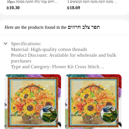
1 סט זירקון חלולים שרשרת אהבה יום של נקבה פרח מתנה תיבת מתנה תיבת תכשיטים
10pcs מלאכותי קצף ורדים הבציר פרחים מזויפים ורדים מזויפים זרי פרחים עבור כלה חתונה מסיבת centerches תפאורה
₪10.30
₪18.69
תפר צלב חרוזים
Here are the products found in the
Specifications:
Material: High-quality cotton threads
Product Discount: Available for wholesale and bulk
purchases
Type and Category: Flower Kit Cross Stitch
Design and Style: Intricate floral patterns
Usage and Purpose: Ideal for home decoration,
gifts, and personal projects
Shape or Size or Weight or Quantity:
Comprehensive sets with all necessary materials
Performance and Property: Durable and vibrant
finished product
Features:
**Unmatched Craftsmanship**