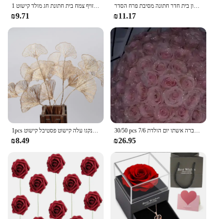
זהב צמחים מלאכותיים אקליפטוס עלה אדר 2023 חג המולד קישוט סלון בית חדר חתונה מסיבת פרח הסדר
1 חבורה זהב מלאכותי פרח טווס נוצת מייפל עלה אקליפטוס עלים זר מזויף צמח בית חתונת חג מולד קישוט
₪9.71
₪11.17
30/50 pcs 7/6 ס מ נצנטר פרח מלאכותי עלה/ולנטיין של אמא/ולנטיין חברה אשתו יום הולדת
1pcs פרח דקורטיבי זהב פרח גינקגו עלה קישוט פסטיבל קישוט
₪8.49
₪26.95