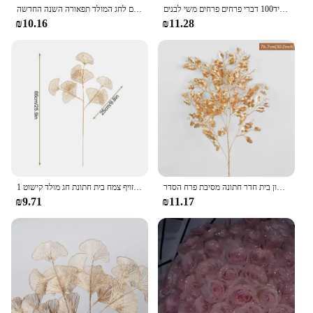
תפקיד100 דברי פרחים פרחים משי לבנים
צמחים מלאכותיים פלסטיק אקליפטוס הבית קישוט פרחים מזויפים חתונה גן אביזרים לחג המולד תפאורה השנה החדשה
₪10.16
₪11.28
זהב צמחים מלאכותיים אקליפטוס עלה אדר 2023 חג המולד קישוט סלון בית חדר חתונה מסיבת פרח הסדר
1 חבורה זהב מלאכותי פרח טווס נוצת מייפל עלה אקליפטוס עלים זר מזויף צמח בית חתונת חג מולד קישוט
₪9.71
₪11.17