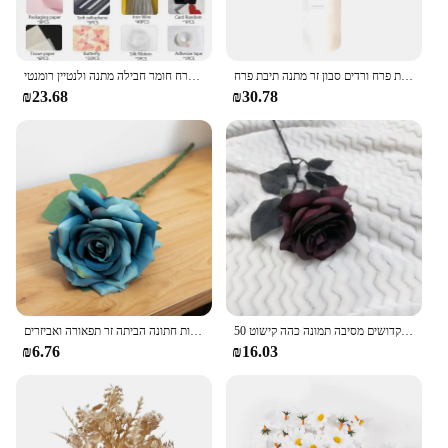
יום האהבה המלאכותית פרח ורדים סבון זר מתנה תיבת פרח Creative חברה אשתו זר יום הולדת אמא
קריאייטיב פרפר בעבודת יד חומר תיק כלה כלה כלה חתונה חתונה פרח חומר חבילה מתנה ולנטיין רומנטי
₪23.68
₪30.78
50 ס "מ אדום כהה עלה מלאכותי פרח ליל כל הקדושים מסיבה תמונה כהה קישוט prop גוז רוז
רומנטי פרח משי מלאכותי ענף ארוך עלה זר ולנטיין מתנות חתונה הביתה זר תפאורה ואביזרים
₪6.76
₪16.03