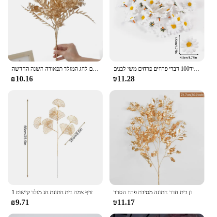
תפקיד100 דברי פרחים פרחים משי לבנים
צמחים מלאכותיים פלסטיק אקליפטוס הבית קישוט פרחים מזויפים חתונה גן אביזרים לחג המולד תפאורה השנה החדשה
₪10.16
₪11.28
זהב צמחים מלאכותיים אקליפטוס עלה אדר 2023 חג המולד קישוט סלון בית חדר חתונה מסיבת פרח הסדר
1 חבורה זהב מלאכותי פרח טווס נוצת מייפל עלה אקליפטוס עלים זר מזויף צמח בית חתונת חג מולד קישוט
₪9.71
₪11.17