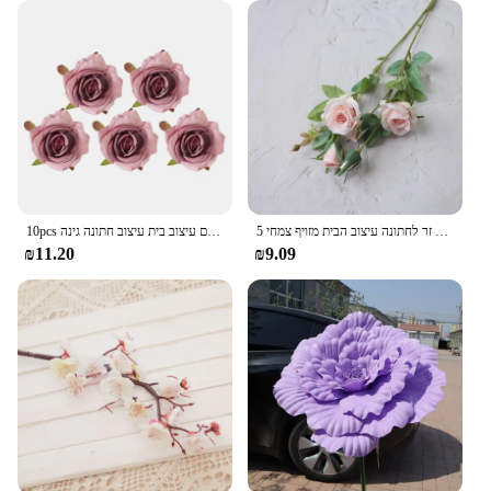
world of cross stitching with our Flower Kit Cross
Stitch.
5 ראש/צרור פרחים מלאכותיים משי רוז ארוך סניף זר לחתונה עיצוב הבית מזויף צמחי Diy זר אבזרים
10pcs פרחים מלאכותיים עיצוב בית עיצוב חתונה גינה centerwes ורדים קשת ראש משי רוז תיבת ממתקים
₪11.20
₪9.09