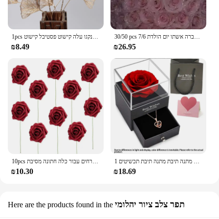
30/50 pcs 7/6 ס מ נצנטר פרח מלאכותי עלה/ולנטיין של אמא/ולנטיין חברה אשתו יום הולדת
1pcs פרח דקורטיבי זהב פרח גינקגו עלה קישוט פסטיבל קישוט
₪8.49
₪26.95
1 סט זירקון חלולים שרשרת אהבה יום של נקבה פרח מתנה תיבת מתנה תיבת תכשיטים
10pcs מלאכותי קצף ורדים הבציר פרחים מזויפים ורדים מזויפים זרי פרחים עבור כלה חתונה מסיבת centerches תפאורה
₪10.30
₪18.69
תפר צלב ציור יהלומי
Here are the products found in the