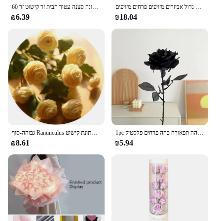
חתונה פוני מלאכותי מסיבת חתונה קישוט פרח גדול אביזרים מזויפים פרחים מזויפים
60 ס "מ פרחים שזיף מלאכותי ארוך פרחים צמות חורף גן עציצים חתונה סצנה עטור הבית זר קישוט זר
₪6.39
₪18.04
1pc שחור טהור ורד ברק זר ליל כל הקדושים אימה תפאורה גותי כהה תפאורה כהה פרחים פלסטיק
גבוהה-סוף Ranunculus ורדים משי מלאכותי פרחי חתונת קישוט maraige כלה פרחוני חדר תפאורה פלורס artificiales
₪8.61
₪5.94