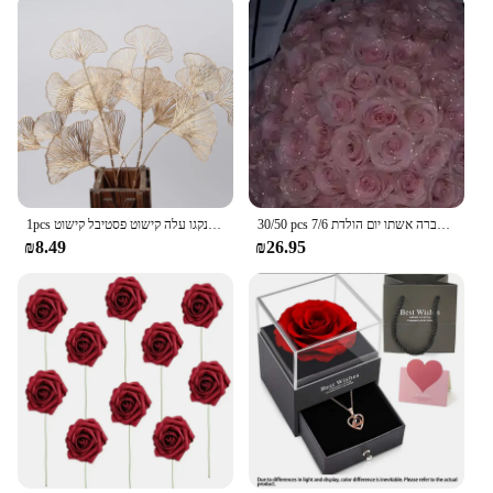
30/50 pcs 7/6 ס מ נצנטר פרח מלאכותי עלה/ולנטיין של אמא/ולנטיין חברה אשתו יום הולדת
1pcs פרח דקורטיבי זהב פרח גינקגו עלה קישוט פסטיבל קישוט
₪8.49
₪26.95