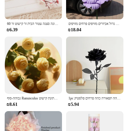
חתונה פוני מלאכותי מסיבת חתונה קישוט פרח גדול אביזרים מזויפים פרחים מזויפים
60 ס "מ פרחים שזיף מלאכותי ארוך פרחים צמות חורף גן עציצים חתונה סצנה עטור הבית זר קישוט זר
₪6.39
₪18.04
1pc שחור טהור ורד ברק זר ליל כל הקדושים אימה תפאורה גותי כהה תפאורה כהה פרחים פלסטיק
גבוהה-סוף Ranunculus ורדים משי מלאכותי פרחי חתונת קישוט maraige כלה פרחוני חדר תפאורה פלורס artificiales
₪8.61
₪5.94