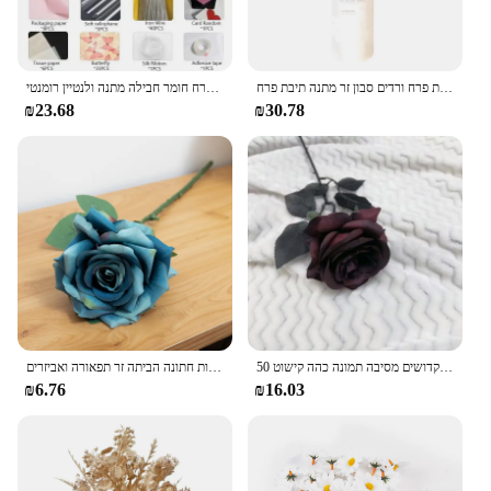
יום האהבה המלאכותית פרח ורדים סבון זר מתנה תיבת פרח Creative חברה אשתו זר יום הולדת אמא
קריאייטיב פרפר בעבודת יד חומר תיק כלה כלה כלה חתונה חתונה פרח חומר חבילה מתנה ולנטיין רומנטי
₪23.68
₪30.78
50 ס "מ אדום כהה עלה מלאכותי פרח ליל כל הקדושים מסיבה תמונה כהה קישוט prop גוז רוז
רומנטי פרח משי מלאכותי ענף ארוך עלה זר ולנטיין מתנות חתונה הביתה זר תפאורה ואביזרים
₪6.76
₪16.03