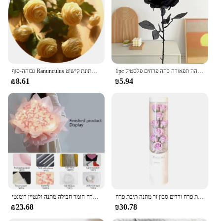
1pc שחור טהור ורד ברק זר ליל כל הקדושים אימה תפאורה גותי כהה תפאורה כהה פרחים פלסטיק
גבוהה-סוף Ranunculus ורדים משי מלאכותי פרחי חתונת קישוט maraige כלה פרחוני חדר תפאורה פלורס artificiales
₪8.61
₪5.94
יום האהבה המלאכותית פרח ורדים סבון זר מתנה תיבת פרח Creative חברה אשתו זר יום הולדת אמא
קריאייטיב פרפר בעבודת יד חומר תיק כלה כלה כלה חתונה חתונה פרח חומר חבילה מתנה ולנטיין רומנטי
₪23.68
₪30.78