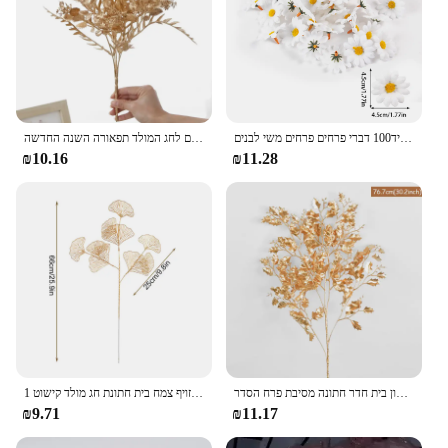
תפקיד100 דברי פרחים פרחים משי לבנים
צמחים מלאכותיים פלסטיק אקליפטוס הבית קישוט פרחים מזויפים חתונה גן אביזרים לחג המולד תפאורה השנה החדשה
₪10.16
₪11.28
זהב צמחים מלאכותיים אקליפטוס עלה אדר 2023 חג המולד קישוט סלון בית חדר חתונה מסיבת פרח הסדר
1 חבורה זהב מלאכותי פרח טווס נוצת מייפל עלה אקליפטוס עלים זר מזויף צמח בית חתונת חג מולד קישוט
₪9.71
₪11.17