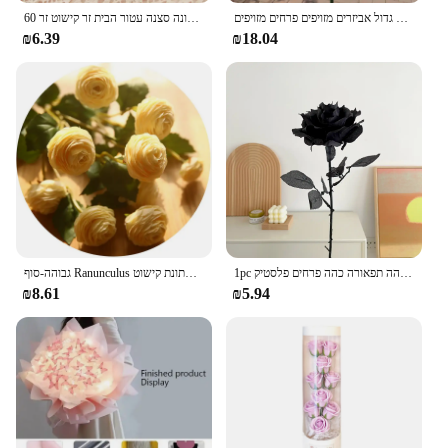
חתונה פוני מלאכותי מסיבת חתונה קישוט פרח גדול אביזרים מזויפים פרחים מזויפים
60 ס "מ פרחים שזיף מלאכותי ארוך פרחים צמות חורף גן עציצים חתונה סצנה עטור הבית זר קישוט זר
₪6.39
₪18.04
1pc שחור טהור ורד ברק זר ליל כל הקדושים אימה תפאורה גותי כהה תפאורה כהה פרחים פלסטיק
גבוהה-סוף Ranunculus ורדים משי מלאכותי פרחי חתונת קישוט maraige כלה פרחוני חדר תפאורה פלורס artificiales
₪8.61
₪5.94