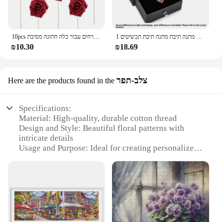
1 סט זירקון חלולים שרשרת אהבה יום של נקבה פרח מתנה תיבת מתנה תיבת תכשיטים
10pcs מלאכותי קצף ורדים הבציר פרחים מזויפים ורדים מזויפים זרי פרחים עבור כלה חתונה מסיבת centerches תפאורה
₪10.30
₪18.69
צלב-תפר
Here are the products found in the
Specifications:
Material: High-quality, durable cotton thread
Design and Style: Beautiful floral patterns with
intricate details
Usage and Purpose: Ideal for creating personalized
decorative pieces
Type and Category: Cross Stitch Kit
Performance and Property: Easy-to-follow
instructions and pre-sorted threads for convenience
Parts and Accessories: Includes all necessary
materials for a complete project