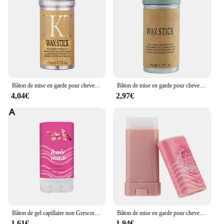
Bâton de mise en garde pour cheveux cassés, artefact de cheveux, gel coiffant, partenaires de frisottis, moelleux, enfants, hommes, femmes
Bâton de mise en garde pour cheveux cassés, artefact professionnel, gel coiffant, partenaires pour frisottis, moelleux, enfants, hommes et femmes, crème coiffante, 75g
4,04€
2,97€
Bâton de gel capillaire non Grework, cheveux cassés, forme d'artefact, anciers d'avertissement pour perruques, partenaires de style pour enfants, hommes, femmes
Bâton de mise en garde pour cheveux cassés pour hommes et femmes, artefact professionnel, gel coiffant, partenaires pour frisottis, moelleux, enfants, avertir, 15g
1,61€
1,94€