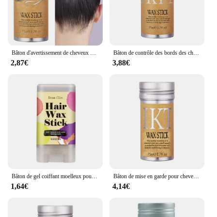
Bâton d'avertissement de cheveux professionnels pour perruques pour femmes et hommes, moelleux, lisse, cassé, artefact, appareils coiffants, gel capillaire, crème, partenaires, 75g
Bâton de contrôle des bords des cheveux, 75g, gel de finition, outil de coiffure, pour hommes et femmes
2,87€
3,88€
Bâton de gel coiffant moelleux pour hommes et femmes, artefact de cheveux, anciers de mise en garde, crème de mise en garde contre les frisottis, coiffage pour enfants, 15g
Bâton de mise en garde pour cheveux cassés, artefact de cheveux, gel coiffant, partenaires de frisottis, moelleux, enfants, hommes, femmes
1,64€
4,14€