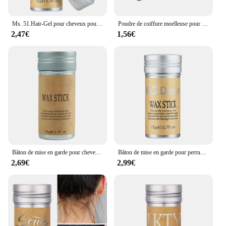
Ms. 51.Hair-Gel pour cheveux pour hommes et femmes, style anciers d'avertissement, artefact pour cheveux cassés, partenaires pour cheveux moelleux
Poudre de coiffure moelleuse pour hommes et femmes, design de coupe de cheveux, augmentation du volume des cheveux, partenaires de frisottis, modèle durable, reétiquettes
2,47€
1,56€
Bâton de mise en garde pour cheveux cassés, crème de gel coiffante, partenaires pour frisottis, coiffage moelleux pour enfants, hommes et femmes, 75g, 15g
Bâton de mise en garde pour perruques pour hommes et femmes, appareils de coiffage d'artefact, crème de gel capillaire, moelleux, lisse, cassé, professionnel, partenaires, 1-3 pièces
2,69€
2,99€