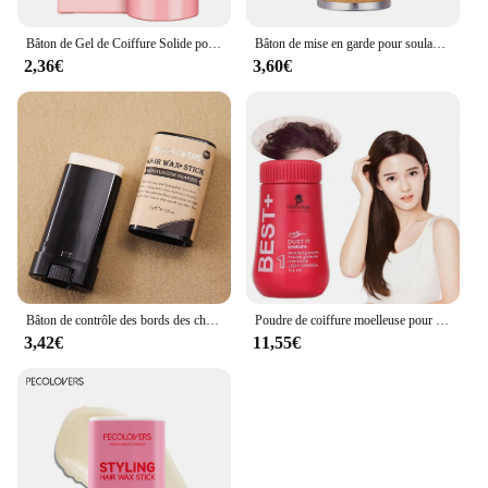
Bâton de Gel de Coiffure Solide pour Femme, Crème de Réparation et de Coiffure Rapide, Artefact de Cheveux Cassés
Bâton de mise en garde pour soulager les frisottis, coiffure des partenaires, sans moulage, anciers de mise en garde, coiffer vos cheveux, adapté aux frisottis des bords
2,36€
3,60€
Bâton de contrôle des bords des cheveux pour femmes, crème de gel de torsion, pommade ondulée, partenaires capillaires, artefact de cheveux cassés, avertissement
Poudre de coiffure moelleuse pour augmenter le volume des cheveux, partenaires de frisottis, modèle durable, réétiquettes, contrôle de l'huile, 5 pièces
3,42€
11,55€