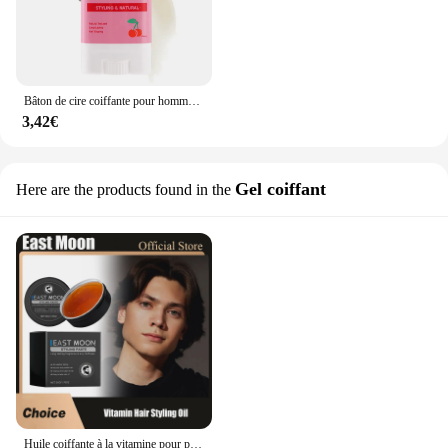
Bâton de cire coiffante pour hommes et femmes, artefact pour cheveux cassés, gel d'avertissement pour cheveux, crème coiffante, partenaires pour cheveux frisés, moelleux
3,42€
Gel coiffant
Here are the products found in the
Huile coiffante à la vitamine pour prévenir le séchage, non-canadien, longue durée, réduisant les frisottis, améliore l'adoucissement, partenaires moelleux, château saillant