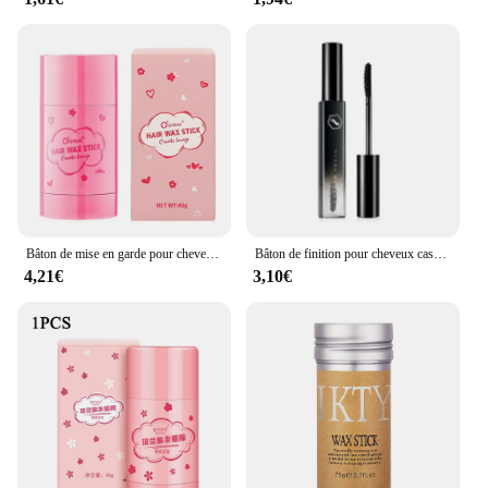
Bâton de mise en garde pour cheveux cassés, artefact professionnel, crème coiffante pour cheveux, partenaires pour frisottis, coiffage moelleux pour enfants, hommes et femmes, 1PC
Bâton de finition pour cheveux cassés, crème lissante, anciers de finition pour cheveux, gel coiffant saillant, partenaires désordonnés, 2 styles, 13 ml, 18ml
4,21€
3,10€