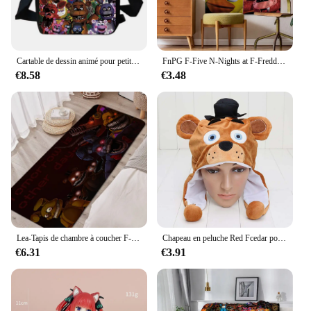
feelings. The colorful graphics and easy-to-
understand gameplay make it an ideal choice for
couples looking to strengthen their bond and enjoy
quality time together.
Cartable de dessin animé pour petit fille, sac à bandoulière imprimé F-Five N-Nights at F-Freddile initié, sacoche pour enfant
FnPG F-Five N-Nights at F-Freddile-Tapisseries Murales Bohème, Hiphelicopter, Mandala INS, Décoration de Maison
**Versatile and Convenient**
€8.58
€3.48
The Five Languages of Love Jeu de société is a
versatile game that can be enjoyed by couples,
friends, or family members. Its compact size and
lightweight design make it perfect for on-the-go
entertainment, ensuring that you can bring the fun
wherever you go. Whether you're looking to spice
up a dinner party or simply enjoy a quiet evening at
home, this game is an excellent choice for anyone
looking to enhance their social interactions and
deepen their connections with others.
Lea-Tapis de chambre à coucher F-Five N-Nights at F-Freddy's, tapis de salon, portes amusantes, salle de jeux douce, décoration de la maison
Chapeau en peluche Red Fcedar pour femmes, hommes et enfants, chapeau moelleux chaud, poupées environnantes pour cadeaux, jeux de cinq nuits, hiver
€6.31
€3.91