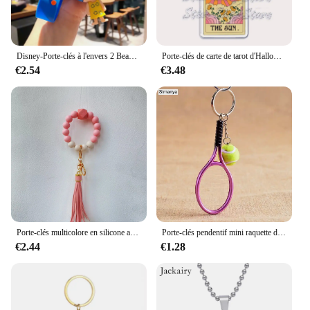
Disney-Porte-clés à l'envers 2 Beaumont VANSad Emotions, Anime Kawaii, Action Figure, Model Toy, Butter Car, Key Pendant, Cute Accessrespiration
Porte-clés de carte de tarot d'Halloween de culture populaire, porte-clés pour accessoires, lune, Luna, mort, bijoux, cadeaux de lecteur, GérLovers Friends
€2.54
€3.48
Porte-clés multicolore en silicone avec pompon, perles en bois, bracelet, porte-clés, téléphone portable, commande en gros personnalisée
Porte-clés pendentif mini raquette de tennis, porte-clés, accessoires de recherche, porte-clés, cadeaux pour la journée des amoureux, Hot Vets, #17162
€2.44
€1.28