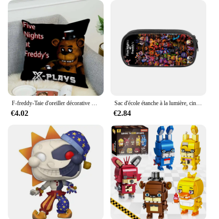
F-freddy-Taie d'oreiller décorative Five Nights, housse de coussin de canapé en peluche courte, anime, jeu, 40x40, 45x45cm
Sac d'école étanche à la lumière, cinq nuits d'anime, sac à dos étudiant, cartable, cadeaux pour enfants, périphérique chez Freddy's
€4.02
€2.84