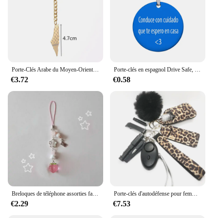
Porte-Clés Arabe du Moyen-Orient en Acier Inoxydable, Mosquée Hébraïque Neutre, Bijoux
Porte-clés en espagnol Drive Safe, porte-clés familial, breloques, cadeaux pour petit ami, mari, Convar Con Cuidado Que Te Espero En Casa, bijoux
€3.72
€0.58
Breloques de téléphone assorties faites à la main fraise, onze, Y2K
Porte-clés d'autodéfense pour femmes, porte-clés d'autodéfense en plein air, produits pour femmes, prix de gros, accessoires
€2.29
€7.53