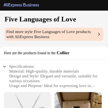
Five Languages of Love
Find more style
Five Languages of Love
products
with AliExpress Business
Collier
Here are the products found in the
Specifications:
Material: High-quality, durable materials
Design and Style: Elegant and versatile, suitable for
various occasions
Usage and Purpose: Ideal for expressing love in
multiple languages
Type and Category: Unique Five Languages of Love
sets
Performance and Property: Crafted for lasting