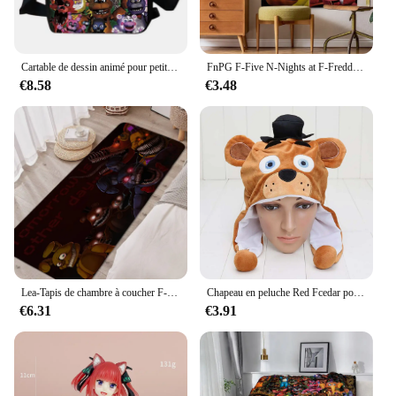
Cartable de dessin animé pour petit fille, sac à bandoulière imprimé F-Five N-Nights at F-Freddile initié, sacoche pour enfant
FnPG F-Five N-Nights at F-Freddile-Tapisseries Murales Bohème, Hiphelicopter, Mandala INS, Décoration de Maison
€8.58
€3.48
Lea-Tapis de chambre à coucher F-Five N-Nights at F-Freddy's, tapis de salon, portes amusantes, salle de jeux douce, décoration de la maison
Chapeau en peluche Red Fcedar pour femmes, hommes et enfants, chapeau moelleux chaud, poupées environnantes pour cadeaux, jeux de cinq nuits, hiver
€6.31
€3.91