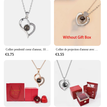
Acts of Service, Receiving Gifts, Quality Time, and
Physical Touch. The tokens are not mere trinkets but
thoughtful symbols that embody the essence of each
language. The design is sleek and timeless, making
it a versatile accessory that can be worn on any
occasion. The Five Languages of Love Collier is
more than just a set of tokens; it's a gateway to
deeper connections and a celebration of love in all
its forms.
Collier pendentif coeur d'amour, 100 langues, je t'aime, projection, colonne vertébrale, petite amie, anniversaire, Noël, cadeaux romantiques
Collier de projection d'amour avec boîte-cadeau rose exquise, 100 langues, pendentif je t'aime, bijoux romantiques, livraison directe, nouveau, 2023
**For Every Special Moment**
€1.75
€1.55
Whether you're a vendor looking to expand your
product offerings or an individual seeking a unique
gift, the Five Languages of Love Collier is a must-
have. It's not just a set; it's a promise of love and
connection. Each token is designed to be cherished
and shared, making it an ideal gift for birthdays,
anniversaries, or simply to brighten someone's day.
The wholesale availability ensures that you can
offer this special set to your customers, making it a
popular choice for those seeking to express love in