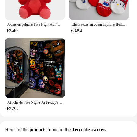
Jouets en peluche Five Night At Freddy FnPG, jeu de beurre, poupées en peluche de dessin animé Bonnie Bear Fcedar, cadeaux mignons pour enfants, 18 cm
Chaussettes en coton imprimé Hello Kitty, Sanurgente Kawaii, chaussettes de bateau Harajuku, dessin animé mignon, vente en gros, 600
€3.49
€3.54
Affiche de Five Nights At Freddy's, autocollant d'art auto-adhésif en papier imperméable, décoration murale pour café, bar et chambre, 1 pièce
€2.73
Jeux de cartes
Here are the products found in the