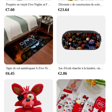
Poupées en vinyle Five Nights at Freddy's Sun & Moon, jouets figurines
Décennie s de construction de scène de jeu d'horreur classique, cinq nuits, brèche de sécurité, jouets pour jeu, décoration de la maison GérHome, 1388 pièces
€7.60
€23.64
Tapis de sol antidérapant A-Five Nights at Freddy's Veranda, tapis de tapis roulant de cuisine, polymères de sol, porte d'entrée, Anime Lea, chambre à coucher, Bathvirus
Sac d'école étanche à la lumière, cinq nuits d'anime, sac à dos étudiant, cartable, cadeaux pour enfants, périphérique chez Freddy's
€6.45
€2.86