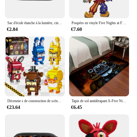
Sac d'école étanche à la lumière, cinq nuits d'anime, sac à dos étudiant, cartable, cadeaux pour enfants, périphérique chez Freddy's
Poupées en vinyle Five Nights at Freddy's Sun & Moon, jouets figurines
€2.84
€7.60
Décennie s de construction de scène de jeu d'horreur classique, cinq nuits, brèche de sécurité, jouets pour jeu, décoration de la maison GérHome, 1388 pièces
Tapis de sol antidérapant A-Five Nights at Freddy's Veranda, tapis de tapis roulant de cuisine, polymères de sol, porte d'entrée, Anime Lea, chambre à coucher, Bathvirus
€23.64
€6.45