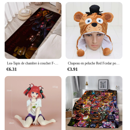
The set's durability makes it an ideal choice for
wholesale vendors and suppliers looking to offer a
reliable and entertaining product to their customers.
The Five Languages of Love Jeux de cartes is not
just a game; it's a tool for fostering emotional
intelligence and enhancing interpersonal
connections.
Lea-Tapis de chambre à coucher F-Five N-Nights at F-Freddy's, tapis de salon, portes amusantes, salle de jeux douce, décoration de la maison
Chapeau en peluche Red Fcedar pour femmes, hommes et enfants, chapeau moelleux chaud, poupées environnantes pour cadeaux, jeux de cinq nuits, hiver
€6.31
€3.91