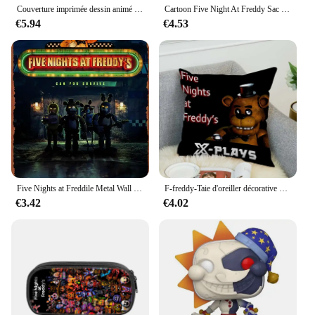
Couverture imprimée dessin animé Five Night At Freddy, couvertures de pique-nique, couverture chaude, couverture douce et confortable, maison, voyage, cadeau d'anniversaire
Cartoon Five Night At Freddy Sac à dos d'école pour enfants, sac initié, sacs à crayons, sacs d'école pour garçons et filles, meilleur cadeau
€5.94
€4.53
Five Nights at Freddile Metal Wall Decor Posters, Vintage 18 Sign, Unique, Home, Bar, Diner, Pub, 8x12 amaran, Fun Kitchen Dec
F-freddy-Taie d'oreiller décorative Five Nights, housse de coussin de canapé en peluche courte, anime, jeu, 40x40, 45x45cm
€3.42
€4.02