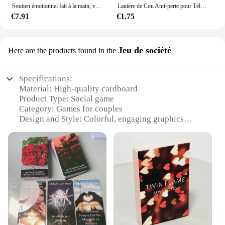
Soutien émotionnel fait à la main, ver d'inquiétude en crochet, cadeau inspirant, mignon avec tout, facile à utiliser C
Lanière de Cou Anti-perte pour Téléphone, Sangle de Cou, Ornements de Face, Accessoires de Film Animé, Cadeaux
€7.91
€1.75
Jeu de société
Here are the products found in the
Specifications:
Material: High-quality cardboard
Product Type: Social game
Category: Games for couples
Design and Style: Colorful, engaging graphics
Usage and Purpose: Enhancing communication and
bonding
Typical Adaptive Scenario: Couples, friends, family
gatherings
Shape or Size: Compact and portable
Performance and Property: Durable, easy-to-
understand gameplay
Features:
|Wholesale|Vendors|