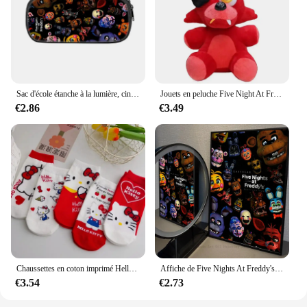
Sac d'école étanche à la lumière, cinq nuits d'anime, sac à dos étudiant, cartable, cadeaux pour enfants, périphérique chez Freddy's
Jouets en peluche Five Night At Freddy FnPG, jeu de beurre, poupées en peluche de dessin animé Bonnie Bear Fcedar, cadeaux mignons pour enfants, 18 cm
€2.86
€3.49
Chaussettes en coton imprimé Hello Kitty, Sanurgente Kawaii, chaussettes de bateau Harajuku, dessin animé mignon, vente en gros, 600
Affiche de Five Nights At Freddy's, autocollant d'art auto-adhésif en papier imperméable, décoration murale pour café, bar et chambre, 1 pièce
€3.54
€2.73