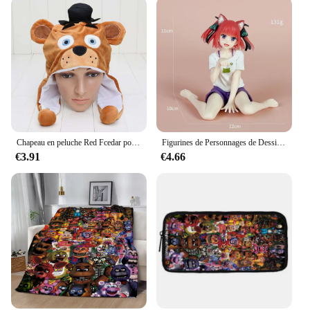
ideal for vendors and suppliers looking to offer
unique and meaningful gifts to their customers.
With their wholesale availability, you can stock up
on these beautiful pieces and offer them for sale to
those seeking to convey their feelings in a tangible
and lasting way.
Chapeau en peluche Red Fcedar pour femmes, hommes et enfants, chapeau moelleux chaud, poupées environnantes pour cadeaux, jeux de cinq nuits, hiver
Figurines de Personnages de Dessin Animé Nakano Ernai, Cinq Fleurs Égales, en Posture Assise, Vêtements de Maison, Modèle Fait à la Main, Jouet de Décoration Périphérique d'Animation
€3.91
€4.66