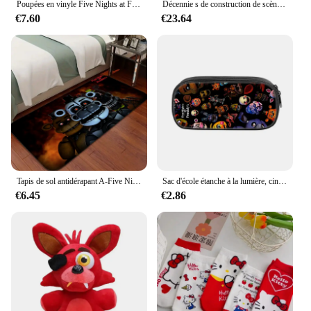
Poupées en vinyle Five Nights at Freddy's Sun & Moon, jouets figurines
Décennie s de construction de scène de jeu d'horreur classique, cinq nuits, brèche de sécurité, jouets pour jeu, décoration de la maison GérHome, 1388 pièces
€7.60
€23.64
Tapis de sol antidérapant A-Five Nights at Freddy's Veranda, tapis de tapis roulant de cuisine, polymères de sol, porte d'entrée, Anime Lea, chambre à coucher, Bathvirus
Sac d'école étanche à la lumière, cinq nuits d'anime, sac à dos étudiant, cartable, cadeaux pour enfants, périphérique chez Freddy's
€6.45
€2.86