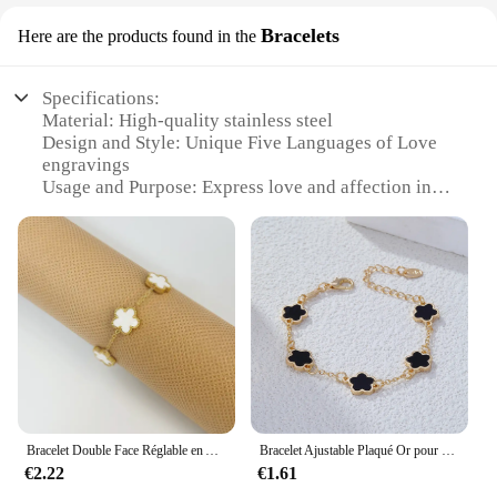
Bracelets
Here are the products found in the
Specifications:
Material: High-quality stainless steel
Design and Style: Unique Five Languages of Love
engravings
Usage and Purpose: Express love and affection in
various languages
Type and Category: Bracelets
Performance and Property: Durable, hypoallergenic,
water-resistant
Parts and Accessories: Comes as a set of five
bracelets
Features:
|Vendors|
**Unveiling the Languages of Love**
Bracelet Double Face Réglable en Acier Inoxydable, Cinq Pétales de Cuir oral elu, Fleur Plaquée Or, Bijoux à la Mode pour Femme
Bracelet Ajustable Plaqué Or pour Femme, Nouvelle Plante Everver, Simple Face, Cinq Cuir oral elu, Fleur, Breloque, Bijoux, Cadeau
€2.22
€1.61
Embrace the beauty of love in all its forms with our