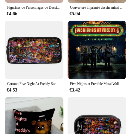
Figurines de Personnages de Dessin Animé Nakano Ernai, Cinq Fleurs Égales, en Posture Assise, Vêtements de Maison, Modèle Fait à la Main, Jouet de Décoration Périphérique d'Animation
Couverture imprimée dessin animé Five Night At Freddy, couvertures de pique-nique, couverture chaude, couverture douce et confortable, maison, voyage, cadeau d'anniversaire
€4.66
€5.94
Cartoon Five Night At Freddy Sac à dos d'école pour enfants, sac initié, sacs à crayons, sacs d'école pour garçons et filles, meilleur cadeau
Five Nights at Freddile Metal Wall Decor Posters, Vintage 18 Sign, Unique, Home, Bar, Diner, Pub, 8x12 amaran, Fun Kitchen Dec
€4.53
€3.42