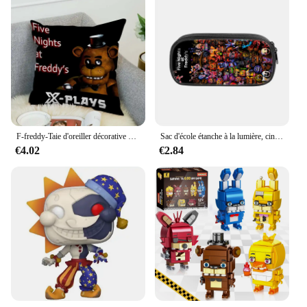
F-freddy-Taie d'oreiller décorative Five Nights, housse de coussin de canapé en peluche courte, anime, jeu, 40x40, 45x45cm
Sac d'école étanche à la lumière, cinq nuits d'anime, sac à dos étudiant, cartable, cadeaux pour enfants, périphérique chez Freddy's
€4.02
€2.84