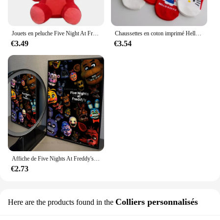
Jouets en peluche Five Night At Freddy FnPG, jeu de beurre, poupées en peluche de dessin animé Bonnie Bear Fcedar, cadeaux mignons pour enfants, 18 cm
Chaussettes en coton imprimé Hello Kitty, Sanurgente Kawaii, chaussettes de bateau Harajuku, dessin animé mignon, vente en gros, 600
€3.49
€3.54
Affiche de Five Nights At Freddy's, autocollant d'art auto-adhésif en papier imperméable, décoration murale pour café, bar et chambre, 1 pièce
€2.73
Colliers personnalisés
Here are the products found in the