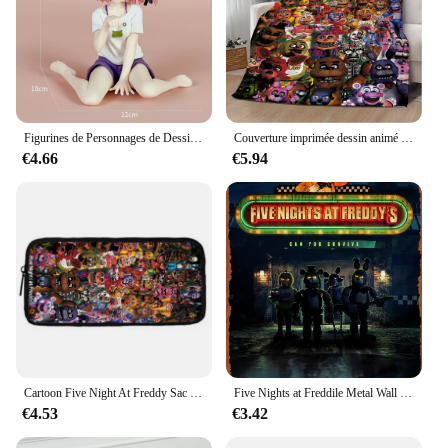
Figurines de Personnages de Dessin Animé Nakano Ernai, Cinq Fleurs Égales, en Posture Assise, Vêtements de Maison, Modèle Fait à la Main, Jouet de Décoration Périphérique d'Animation
Couverture imprimée dessin animé Five Night At Freddy, couvertures de pique-nique, couverture chaude, couverture douce et confortable, maison, voyage, cadeau d'anniversaire
€4.66
€5.94
Cartoon Five Night At Freddy Sac à dos d'école pour enfants, sac initié, sacs à crayons, sacs d'école pour garçons et filles, meilleur cadeau
Five Nights at Freddile Metal Wall Decor Posters, Vintage 18 Sign, Unique, Home, Bar, Diner, Pub, 8x12 amaran, Fun Kitchen Dec
€4.53
€3.42