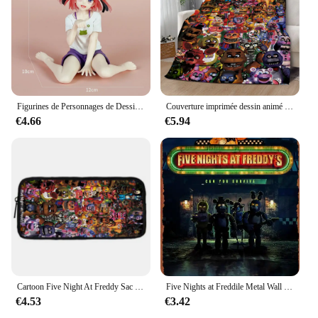
Figurines de Personnages de Dessin Animé Nakano Ernai, Cinq Fleurs Égales, en Posture Assise, Vêtements de Maison, Modèle Fait à la Main, Jouet de Décoration Périphérique d'Animation
Couverture imprimée dessin animé Five Night At Freddy, couvertures de pique-nique, couverture chaude, couverture douce et confortable, maison, voyage, cadeau d'anniversaire
€4.66
€5.94
Cartoon Five Night At Freddy Sac à dos d'école pour enfants, sac initié, sacs à crayons, sacs d'école pour garçons et filles, meilleur cadeau
Five Nights at Freddile Metal Wall Decor Posters, Vintage 18 Sign, Unique, Home, Bar, Diner, Pub, 8x12 amaran, Fun Kitchen Dec
€4.53
€3.42