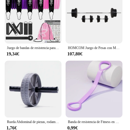
aficionado, these supports provide the stability and
support needed to perform a variety of exercises.
The lightweight yet sturdy design ensures that
anyone can use them, regardless of their fitness
level. The ease of assembly and the ability to store
them away when not in use make these supports a
practical and user-friendly addition to your home
workout space.
Juego de bandas de resistencia para ejercicios de Fitness, tubos elásticos, cuerda de tracción, equipo de entrenamiento para Yoga, gimnasio en casa, peso, 360 libras
HOMCOM Juego de Pesas con Mancuernas y Barra Pesos Ajustables 2en1 con Discos para Entrenamiento Fitness en Hogar Gimnasio Negro
19,34€
107,80€
Rueda Abdominal de piezas, rodamiento de carga fuerte, rodillo antideslizante, equipo de ejercicio muscular, entrenamiento físico, uso doméstico, silencioso, 1 unidad
Banda de resistencia de Fitness en forma de 8, banda elástica de entrenamiento deportivo, cuerda de tracción de goma para Fitness en casa, entrenamiento de Yoga, ejercicio, equipo de gimnasio
1,76€
0,99€