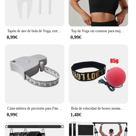
Tapón de aire de bola de Yoga, extractor de enchufe de aire, bocina de caballo, tapones de válvula
Top de Yoga sin costuras para mujer, camisetas deportivas, ropa de Fitness, camiseta de manga corta de Yoga, Top de gimnasio, ropa activa para correr, Top deportivo
0,99€
0,99€
Cinta métrica de precisión para Fitness, medidor de grasa corporal retráctil para pérdida de peso, accesorios de regla, 1 unidad
Bola de velocidad de boxeo montada en la cabeza, pelota de boxeo de PU, entrenamiento MMA Sanda, reacción de mano y ojo, bolsa de arena para el hogar, equipo de boxeo para Fitness, gran oferta
0,99€
1,48€