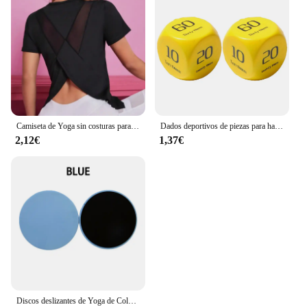
Camiseta de Yoga sin costuras para mujer, Top corto de Fitness para mujer, camisetas de entrenamiento de gimnasia, camisetas atléticas de manga corta para Yoga, ropa deportiva
Dados deportivos de piezas para hacer ejercicio, tabla de 6 caras para hacer ejercicio, flexiones, sentadillas, saltar, Lunge, equipo dinámico para Fitness en grupo, 2 unidades
2,12€
1,37€
Discos deslizantes de Yoga de Color sólido, almohadillas deslizantes para pies, equipo de entrenamiento para entrenamiento Abdominal, moldeador corporal, 2 piezas