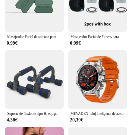
Masajeador Facial de silicona para morder, equipo de ejercicio de mandíbula, entrenador de Jawline, nuevo
Masajeador Facial de Fitness para hombres, ejercitador de mandíbula y boca Pop N Go, pelota para masticar muscular, entrenamiento para morder con caja
0,99€
0,99€
Soporte de flexiones tipo H, equipo de Fitness, entrenamiento muscular del pecho, flexiones de espuma para el hogar
MEVADEN-reloj inteligente de acero 1,39 para hombre, accesorio de pulsera resistente al agua IP67 con llamadas, Bluetooth, seguimiento de actividad deportiva, compatible con Android e IOS, MD52
4,38€
20,39€