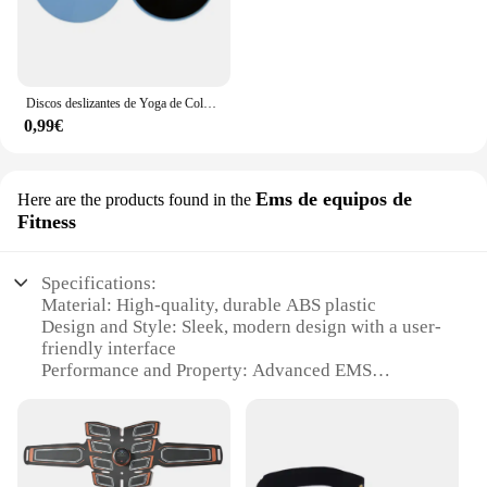
Discos deslizantes de Yoga de Color sólido, almohadillas deslizantes para pies, equipo de entrenamiento para entrenamiento Abdominal, moldeador corporal, 2 piezas
0,99€
Ems de equipos de
Here are the products found in the
Fitness
Specifications:
Material: High-quality, durable ABS plastic
Design and Style: Sleek, modern design with a user-
friendly interface
Performance and Property: Advanced EMS
technology for efficient muscle stimulation
Parts and Accessories: Comes with a complete set of
electrodes and gel pads
Usage and Purpose: Ideal for home gyms, offering a
full-body workout