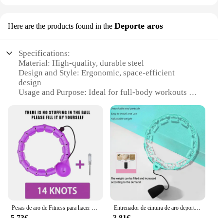
Deporte aros
Here are the products found in the
Specifications:
Material: High-quality, durable steel
Design and Style: Ergonomic, space-efficient
design
Usage and Purpose: Ideal for full-body workouts at
home
Performance and Property: Sturdy, supports up to
250kg
Parts and Accessories: Comes with a set of
adjustable resistance bands
Applicable People: Suitable for all fitness levels
Features:
|Wholesale|Vendors|
**Unleash Your Fitness Potential at Home**
Pesas de aro de Fitness para hacer ejercicio en casa, entretenimiento deportivo, equipo deportivo, Hulahp para adelgazar, anillo de gimnasio, cuerpo portátil
Entrenador de cintura de aro deportivo, equipo de Fitness portátil para adelgazar el vientre en casa, entretenimiento para culturismo
5,73€
3,81€