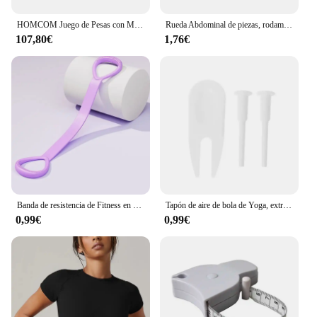
elevate your workout experience.
HOMCOM Juego de Pesas con Mancuernas y Barra Pesos Ajustables 2en1 con Discos para Entrenamiento Fitness en Hogar Gimnasio Negro
Rueda Abdominal de piezas, rodamiento de carga fuerte, rodillo antideslizante, equipo de ejercicio muscular, entrenamiento físico, uso doméstico, silencioso, 1 unidad
107,80€
1,76€
Banda de resistencia de Fitness en forma de 8, banda elástica de entrenamiento deportivo, cuerda de tracción de goma para Fitness en casa, entrenamiento de Yoga, ejercicio, equipo de gimnasio
Tapón de aire de bola de Yoga, extractor de enchufe de aire, bocina de caballo, tapones de válvula
0,99€
0,99€