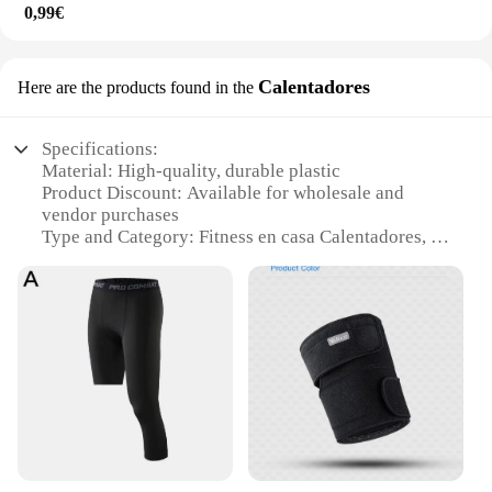
0,99€
Calentadores
Here are the products found in the
Specifications:
Material: High-quality, durable plastic
Product Discount: Available for wholesale and
vendor purchases
Type and Category: Fitness en casa Calentadores, a
specialized category for home fitness equipment
Design and Style: Ergonomically designed for ease
of use and aesthetic appeal
Usage and Purpose: Ideal for strength training,
cardio exercises, and overall fitness
Typical Adaptive Scenario: Suitable for individuals
of all fitness levels, from beginners to advanced
users
Shape or Size or Weight or Quantity: Comes in a
variety of sets to cater to different needs and
preferences