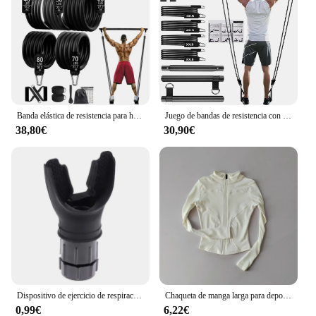
Banda elástica de resistencia para hacer ejercicio en casa, juego de arnés con mancuernas, equipo expansor para entrenamiento en casa, Fitness, 300lb
Juego de bandas de resistencia con barra de Fitness, entrenamiento, gimnasio, cuerda de tracción, tubo de látex para Yoga, equipo de ejercicio elástico deportivo para el hogar
38,80€
30,90€
Dispositivo de ejercicio de respiración portátil para los pulmones, dispositivo de entrenamiento de resistencia con resistencia ajustable
Chaqueta de manga larga para deportes al aire libre para mujer, ropa de Yoga delgada, cárdigan de secado rápido con cremallera, cuello alto, chaqueta para correr, Fitness, Top
0,99€
6,22€