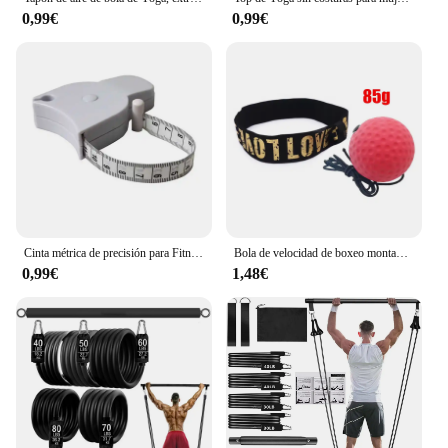
0,99€
0,99€
Cinta métrica de precisión para Fitness, medidor de grasa corporal retráctil para pérdida de peso, accesorios de regla, 1 unidad
Bola de velocidad de boxeo montada en la cabeza, pelota de boxeo de PU, entrenamiento MMA Sanda, reacción de mano y ojo, bolsa de arena para el hogar, equipo de boxeo para Fitness, gran oferta
0,99€
1,48€