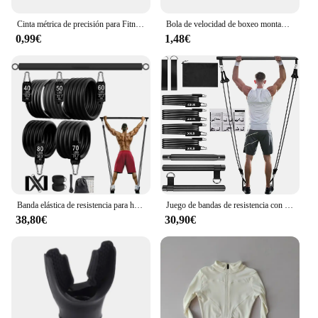
Cinta métrica de precisión para Fitness, medidor de grasa corporal retráctil para pérdida de peso, accesorios de regla, 1 unidad
Bola de velocidad de boxeo montada en la cabeza, pelota de boxeo de PU, entrenamiento MMA Sanda, reacción de mano y ojo, bolsa de arena para el hogar, equipo de boxeo para Fitness, gran oferta
0,99€
1,48€
Banda elástica de resistencia para hacer ejercicio en casa, juego de arnés con mancuernas, equipo expansor para entrenamiento en casa, Fitness, 300lb
Juego de bandas de resistencia con barra de Fitness, entrenamiento, gimnasio, cuerda de tracción, tubo de látex para Yoga, equipo de ejercicio elástico deportivo para el hogar
38,80€
30,90€