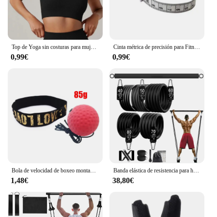
Top de Yoga sin costuras para mujer, camisetas deportivas, ropa de Fitness, camiseta de manga corta de Yoga, Top de gimnasio, ropa activa para correr, Top deportivo
Cinta métrica de precisión para Fitness, medidor de grasa corporal retráctil para pérdida de peso, accesorios de regla, 1 unidad
0,99€
0,99€
Bola de velocidad de boxeo montada en la cabeza, pelota de boxeo de PU, entrenamiento MMA Sanda, reacción de mano y ojo, bolsa de arena para el hogar, equipo de boxeo para Fitness, gran oferta
Banda elástica de resistencia para hacer ejercicio en casa, juego de arnés con mancuernas, equipo expansor para entrenamiento en casa, Fitness, 300lb
1,48€
38,80€