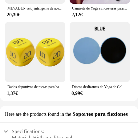
MEVADEN-reloj inteligente de acero 1,39 para hombre, accesorio de pulsera resistente al agua IP67 con llamadas, Bluetooth, seguimiento de actividad deportiva, compatible con Android e IOS, MD52
Camiseta de Yoga sin costuras para mujer, Top corto de Fitness para mujer, camisetas de entrenamiento de gimnasia, camisetas atléticas de manga corta para Yoga, ropa deportiva
20,39€
2,12€
Dados deportivos de piezas para hacer ejercicio, tabla de 6 caras para hacer ejercicio, flexiones, sentadillas, saltar, Lunge, equipo dinámico para Fitness en grupo, 2 unidades
Discos deslizantes de Yoga de Color sólido, almohadillas deslizantes para pies, equipo de entrenamiento para entrenamiento Abdominal, moldeador corporal, 2 piezas
1,37€
0,99€
Soportes para flexiones
Here are the products found in the
Specifications:
Material: High-quality steel