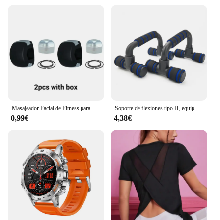
Masajeador Facial de Fitness para hombres, ejercitador de mandíbula y boca Pop N Go, pelota para masticar muscular, entrenamiento para morder con caja
Soporte de flexiones tipo H, equipo de Fitness, entrenamiento muscular del pecho, flexiones de espuma para el hogar
0,99€
4,38€