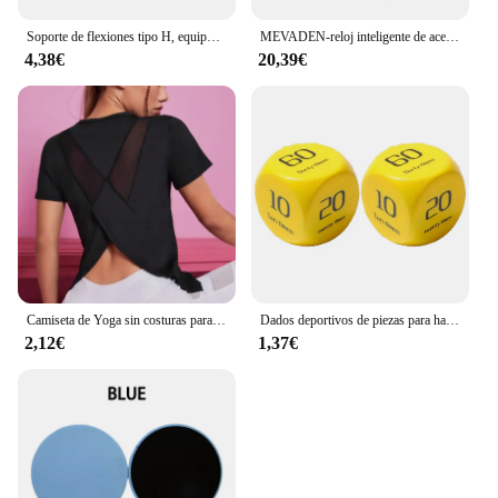
Soporte de flexiones tipo H, equipo de Fitness, entrenamiento muscular del pecho, flexiones de espuma para el hogar
MEVADEN-reloj inteligente de acero 1,39 para hombre, accesorio de pulsera resistente al agua IP67 con llamadas, Bluetooth, seguimiento de actividad deportiva, compatible con Android e IOS, MD52
4,38€
20,39€
Camiseta de Yoga sin costuras para mujer, Top corto de Fitness para mujer, camisetas de entrenamiento de gimnasia, camisetas atléticas de manga corta para Yoga, ropa deportiva
Dados deportivos de piezas para hacer ejercicio, tabla de 6 caras para hacer ejercicio, flexiones, sentadillas, saltar, Lunge, equipo dinámico para Fitness en grupo, 2 unidades
2,12€
1,37€