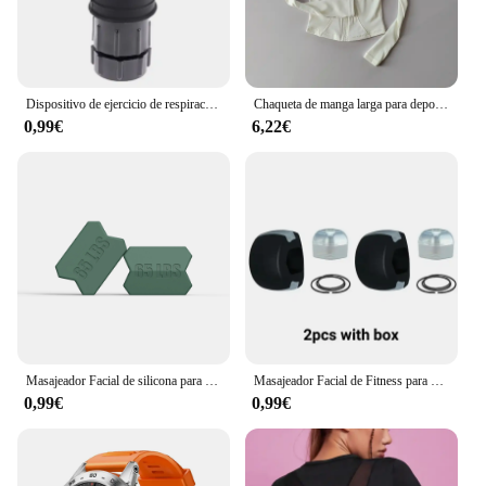
Dispositivo de ejercicio de respiración portátil para los pulmones, dispositivo de entrenamiento de resistencia con resistencia ajustable
Chaqueta de manga larga para deportes al aire libre para mujer, ropa de Yoga delgada, cárdigan de secado rápido con cremallera, cuello alto, chaqueta para correr, Fitness, Top
0,99€
6,22€
Masajeador Facial de silicona para morder, equipo de ejercicio de mandíbula, entrenador de Jawline, nuevo
Masajeador Facial de Fitness para hombres, ejercitador de mandíbula y boca Pop N Go, pelota para masticar muscular, entrenamiento para morder con caja
0,99€
0,99€