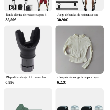
Banda elástica de resistencia para hacer ejercicio en casa, juego de arnés con mancuernas, equipo expansor para entrenamiento en casa, Fitness, 300lb
Juego de bandas de resistencia con barra de Fitness, entrenamiento, gimnasio, cuerda de tracción, tubo de látex para Yoga, equipo de ejercicio elástico deportivo para el hogar
38,80€
30,90€
Dispositivo de ejercicio de respiración portátil para los pulmones, dispositivo de entrenamiento de resistencia con resistencia ajustable
Chaqueta de manga larga para deportes al aire libre para mujer, ropa de Yoga delgada, cárdigan de secado rápido con cremallera, cuello alto, chaqueta para correr, Fitness, Top
0,99€
6,22€