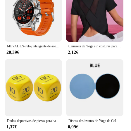
MEVADEN-reloj inteligente de acero 1,39 para hombre, accesorio de pulsera resistente al agua IP67 con llamadas, Bluetooth, seguimiento de actividad deportiva, compatible con Android e IOS, MD52
Camiseta de Yoga sin costuras para mujer, Top corto de Fitness para mujer, camisetas de entrenamiento de gimnasia, camisetas atléticas de manga corta para Yoga, ropa deportiva
20,39€
2,12€
Dados deportivos de piezas para hacer ejercicio, tabla de 6 caras para hacer ejercicio, flexiones, sentadillas, saltar, Lunge, equipo dinámico para Fitness en grupo, 2 unidades
Discos deslizantes de Yoga de Color sólido, almohadillas deslizantes para pies, equipo de entrenamiento para entrenamiento Abdominal, moldeador corporal, 2 piezas
1,37€
0,99€