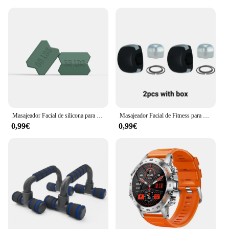
Masajeador Facial de silicona para morder, equipo de ejercicio de mandíbula, entrenador de Jawline, nuevo
Masajeador Facial de Fitness para hombres, ejercitador de mandíbula y boca Pop N Go, pelota para masticar muscular, entrenamiento para morder con caja
0,99€
0,99€