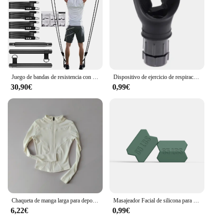
Juego de bandas de resistencia con barra de Fitness, entrenamiento, gimnasio, cuerda de tracción, tubo de látex para Yoga, equipo de ejercicio elástico deportivo para el hogar
Dispositivo de ejercicio de respiración portátil para los pulmones, dispositivo de entrenamiento de resistencia con resistencia ajustable
30,90€
0,99€
Chaqueta de manga larga para deportes al aire libre para mujer, ropa de Yoga delgada, cárdigan de secado rápido con cremallera, cuello alto, chaqueta para correr, Fitness, Top
Masajeador Facial de silicona para morder, equipo de ejercicio de mandíbula, entrenador de Jawline, nuevo
6,22€
0,99€