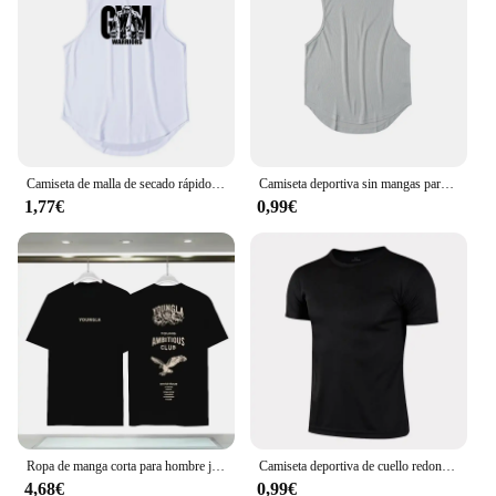
ensures comfort during intense physical exertion.
Parts and Accessories: Complete sets available,
including shirts and shorts, for a coordinated look.
Applicable People: Designed for men and women
seeking stylish yet functional fitness apparel.
Features:
|Wholesale|
Camiseta de malla de secado rápido para hombre, ropa informal sin mangas para gimnasio, Fitness, culturismo, entrenamiento muscular
Camiseta deportiva sin mangas para hombre, chaleco transpirable de secado rápido para correr, entrenamiento, Maratón, Fitness
1,77€
0,99€
**Enhanced Comfort and Flexibility**
The Fitness en casa Camisetas de ejercicio y
entrenamiento are crafted with a premium blend of
polyester and spandex, ensuring both comfort and
flexibility during your workout sessions. The
material's high stretchability allows for a full range
of motion, while the breathable fabric keeps you
cool and dry, even during the most intense
exercises. Whether you're lifting weights, practicing
yoga, or engaging in any form of physical activity,
these shirts are designed to support your
movements without restricting them.
Ropa de manga corta para hombre joven La, camisetas grandes de algodón con estampado de Fitness, camisetas de manga corta resistentes de estilo Oldschool para hombre
Camiseta deportiva de cuello redondo de secado rápido, camiseta de gimnasio y Fitness, camiseta de entrenamiento para correr, ropa deportiva transpirable para hombre, Jahюм Ж Jah Во Лет Hei
4,68€
0,99€