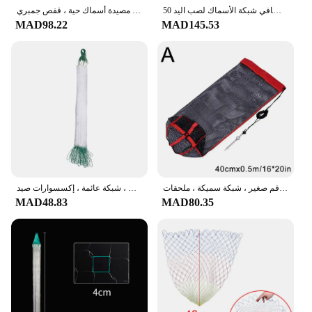
50 متر طول 1.65 متر عمق الصيد صافي 3 طبقة فخ النايلون مع يطفو الخيشومية صافي لزجة غرق صافي شبكة الأسماك لصب اليد
شبكة صيد شبكية نايلون سريعة الجفاف قابلة للطي ، مصيدة أسماك حية ، قفص جمبري
MAD98.22
MAD145.53
حقيبة شبكية من النايلون قابلة للطي ، مصيدة عائمة ، خيوط أحادية ، حزمة صيد ، فم صغير ، شبكة سميكة ، ملحقات ، E2Q3
شبكة صيد أحادية الشعيرة من النايلون محمولة ، شبكة شبكية مصيدة ، صندوق يدوي ، قفص طُعم ، شبكة عائمة ، إكسسوارات صيد
MAD48.83
MAD80.35