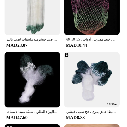
شباك صيد من النايلون قابلة للطي ، شبكة المعين ، عمق الفتحة ، شبكة قابلة للطي ، شبكة هبوط غمس ، خيط مضرب ، أدوات ، 35: 50: 60
شبكة صيد من تشيوانمياو شبكة صيد واحدة نايلون متينة مصيدة دائرية شبكة صيد خيشومية ملحقات لصب باليد
MAD23.07
MAD10.44
شبكة صيد نايلون شبكية واحدة ، إكسسوارات عائمة متينة ، خيط أحادي يدوي ، فخ صب ، فيشي W8U8 ، طبقة واحدة
شبكة صيد من النايلون مزودة بشعيرات أحادية ثلاثية الطبقات ، مصيدة أسماك شبكية ، شبكة خيشومية ، شبكية ، رمي في الهواء الطلق ، شبكة صيد الأسماك
MAD47.60
MAD8.83