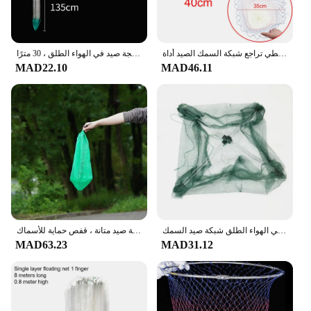
النايلون شباك الصيد الصيد المسار للطي المعين شبكة ثقب 5 أحجام عمق للطي تراجع شبكة السمك الصيد أداة
شبكة صيد من النايلون أحادية الشعيرة ، فخ عائم متين ، صيد مصنوع يدويًا ، معالجة صيد في الهواء الطلق ، 30 مترًا
MAD22.10
MAD46.11
المحمولة 60*60 سنتيمتر للطي الصيد صافي النايلون شبكة الروبيان شبكة السمك صب صافي قفص الصيد في الهواء الطلق شبكة صيد السمك
حقيبة شبكية للصيد قابلة للطي من النايلون ، سلة صيد متانة ، قفص حماية للأسماك
MAD63.23
MAD31.12