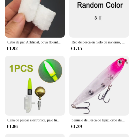
Cebo de pan Artificial, boya flotante, señuelo de pesca de carpa, cebos de gusano, señuelos blandos de carpa, pesca gruesa, 10 Uds.
Red de pesca en hielo de invierno, malla de trampa, Red de Cuentas luminosas, red de peces, diseño de aparejos, redes de enmalle fundidas con cordón de cobre para trampas de pesca
€1.92
€1.15
Caña de pescar electrónica, palo luminoso con campana, luz LED CR425 con batería, alarma de mordida
Señuelo de Pesca de lápiz, cebo duro de Lucio, trucha, Jerkbait, Wobbler Perch, señuelo Artificial de agua salada, 9cm, 11,6g, 1 unidad
€1.86
€1.39