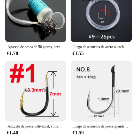
all your adventures. The helmet's design is tailored
to provide optimal ventilation, keeping you cool
and focused on the task at hand. The Fishing Helmet
is a testament to the balance between functionality
and style, making it a must-have for anyone who
values both safety and aesthetics in their outdoor
gear.
Aparejo de pesca de 50 piezas, herramientas de pesca con espinas atadas con hilo, anzuelo Maruki
Juego de anzuelos de acero al carbono para pesca, anzuelos de pesca con cabeza de plomo, línea de alambre atado, anzuelo de cebo, alimentador de mosca, anzuelo de carpa, pez, 20/26 Uds.
€1.78
€1.55
Anzuelo de pesca individual, suministros de accesorios de pesca, señuelos, aparejos de pesca de carpa, púas de aleación de tungsteno de color, 20 piezas
Juego de anzuelos de pesca grandes de acero al carbono, accesorios de aparejos de pesca de mar, con púas, 35kg, 10 unidades
€1.40
€1.59