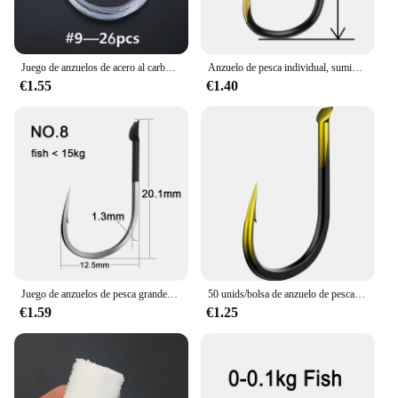
Juego de anzuelos de acero al carbono para pesca, anzuelos de pesca con cabeza de plomo, línea de alambre atado, anzuelo de cebo, alimentador de mosca, anzuelo de carpa, pez, 20/26 Uds.
Anzuelo de pesca individual, suministros de accesorios de pesca, señuelos, aparejos de pesca de carpa, púas de aleación de tungsteno de color, 20 piezas
€1.55
€1.40
Juego de anzuelos de pesca grandes de acero al carbono, accesorios de aparejos de pesca de mar, con púas, 35kg, 10 unidades
50 unids/bolsa de anzuelo de pesca de aleación de tungsteno, señuelos individuales, aparejos de pesca de carpa, anzuelos de colores con púas, accesorios de pesca
€1.59
€1.25