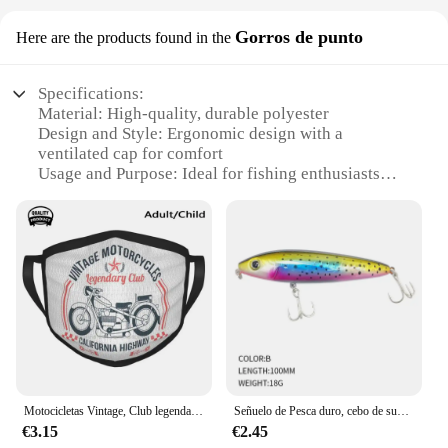
Gorros de punto
Here are the products found in the
Specifications:
Material: High-quality, durable polyester
Design and Style: Ergonomic design with a
ventilated cap for comfort
Usage and Purpose: Ideal for fishing enthusiasts
seeking safety and style
Performance and Property: Lightweight, ensuring
ease of movement
Parts and Accessories: Includes a detachable visor
for sun protection
Applicable People: Suitable for both men and
women
Features:
**Comfort and Durability**
The Fishing Helmet is crafted from premium
Motocicletas Vintage, Club legendario, ciclistas de carretera, americano divertido, 9 pesca, Camping, caza, gorra al aire libre, casco Unisex
Señuelo de Pesca duro, cebo de superficie de 1 piezas, 100mm, 18g, lápiz, lubina, carpa, Skitter, perrito, Wobbler, Topwater, 9156
polyester, offering a balance of comfort and
€3.15
€2.45
durability. Its ergonomic design ensures a snug fit,