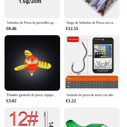
Señuelos de Pesca de pececillos que se hunden, cebo duro profesional, Jerkbait, Lucio, Carkbait, Wobblers, Swimbait, 52mm, 4,5g, modelo popular de Japón
Juego de Señuelos de Pesca con caja, cebos duros articulados, Wobblers, Swimbait, Crankbait, Swim Bass, Lucio, hundimiento, 6 unidades
€0.46
€12.51
Flotador giratorio de pesca, equipo de hundimiento automático de alta sensibilidad, adecuado para peces pequeños al aire libre, novedad
Anzuelo de pesca de acero con alto contenido de carbono, anzuelo de pesca con púas afiladas, con tapa automática, accesorios de pesca de carpa, 12 unids/lote por paquete
€3.02
€1.22