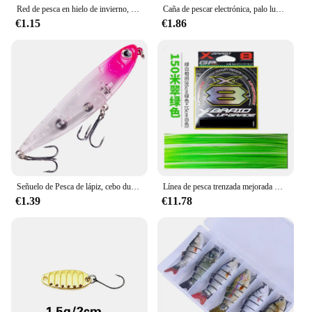
Red de pesca en hielo de invierno, malla de trampa, Red de Cuentas luminosas, red de peces, diseño de aparejos, redes de enmalle fundidas con cordón de cobre para trampas de pesca
Caña de pescar electrónica, palo luminoso con campana, luz LED CR425 con batería, alarma de mordida
€1.15
€1.86
Señuelo de Pesca de lápiz, cebo duro de Lucio, trucha, Jerkbait, Wobbler Perch, señuelo Artificial de agua salada, 9cm, 11,6g, 1 unidad
Línea de pesca trenzada mejorada Original YGK G-SOUL X8, línea de PE multifilamento de 8 hebras súper fuerte, 150M, 200M, Japón, 14LB, 60LB
€1.39
€11.78