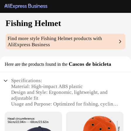
Fishing Helmet
Find more style
Fishing Helmet
products with
AliExpress Business
Cascos de bicicleta
Here are the products found in the
Specifications:
Material: High-impact ABS plastic
Design and Style: Ergonomic, lightweight, and
adjustable fit
Usage and Purpose: Optimized for fishing, cycling,
and other outdoor activities
Performance and Property: CE certified for safety
and durability
Parts and Accessories: Includes a detachable visor