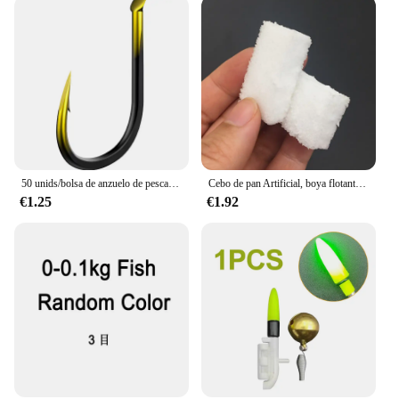
50 unids/bolsa de anzuelo de pesca de aleación de tungsteno, señuelos individuales, aparejos de pesca de carpa, anzuelos de colores con púas, accesorios de pesca
Cebo de pan Artificial, boya flotante, señuelo de pesca de carpa, cebos de gusano, señuelos blandos de carpa, pesca gruesa, 10 Uds.
€1.25
€1.92