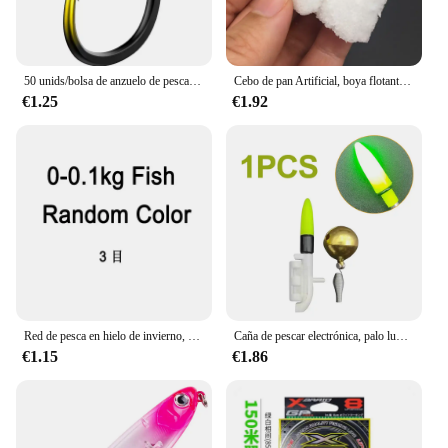
50 unids/bolsa de anzuelo de pesca de aleación de tungsteno, señuelos individuales, aparejos de pesca de carpa, anzuelos de colores con púas, accesorios de pesca
Cebo de pan Artificial, boya flotante, señuelo de pesca de carpa, cebos de gusano, señuelos blandos de carpa, pesca gruesa, 10 Uds.
€1.25
€1.92
Red de pesca en hielo de invierno, malla de trampa, Red de Cuentas luminosas, red de peces, diseño de aparejos, redes de enmalle fundidas con cordón de cobre para trampas de pesca
Caña de pescar electrónica, palo luminoso con campana, luz LED CR425 con batería, alarma de mordida
€1.15
€1.86