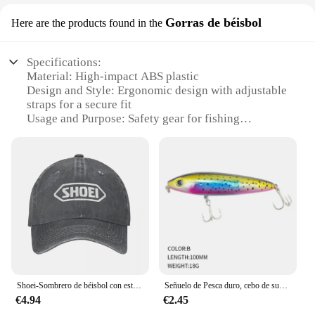
Gorras de béisbol
Here are the products found in the
Specifications:
Material: High-impact ABS plastic
Design and Style: Ergonomic design with adjustable
straps for a secure fit
Usage and Purpose: Safety gear for fishing
enthusiasts
Typical Adaptive Scenario: Ideal for various fishing
environments
Shape or Size or Weight or Quantity: Lightweight
and compact for easy transport
Performance and Property: Durable and resistant to
impacts
Features:
**Optimal Protection for the Angler**
The Fishing Helmet is a crucial piece of safety gear
Shoei-Sombrero de béisbol con estampado para el Día del Padre, gorra deportiva de pesca con cuello, personalizable, para verano
Señuelo de Pesca duro, cebo de superficie de 1 piezas, 100mm, 18g, lápiz, lubina, carpa, Skitter, perrito, Wobbler, Topwater, 9156
for any fishing adventure. Crafted from high-impact
€4.94
€2.45
ABS plastic, this helmet is designed to withstand the