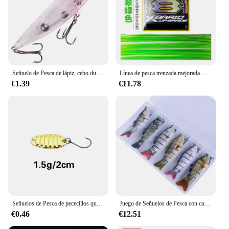
Señuelo de Pesca de lápiz, cebo duro de Lucio, trucha, Jerkbait, Wobbler Perch, señuelo Artificial de agua salada, 9cm, 11,6g, 1 unidad
Línea de pesca trenzada mejorada Original YGK G-SOUL X8, línea de PE multifilamento de 8 hebras súper fuerte, 150M, 200M, Japón, 14LB, 60LB
€1.39
€11.78
Señuelos de Pesca de pececillos que se hunden, cebo duro profesional, Jerkbait, Lucio, Carkbait, Wobblers, Swimbait, 52mm, 4,5g, modelo popular de Japón
Juego de Señuelos de Pesca con caja, cebos duros articulados, Wobblers, Swimbait, Crankbait, Swim Bass, Lucio, hundimiento, 6 unidades
€0.46
€12.51