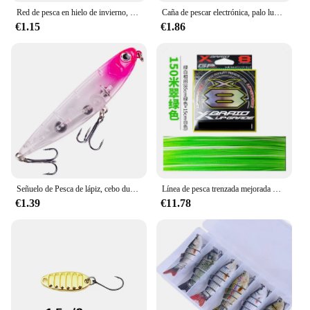
Red de pesca en hielo de invierno, malla de trampa, Red de Cuentas luminosas, red de peces, diseño de aparejos, redes de enmalle fundidas con cordón de cobre para trampas de pesca
Caña de pescar electrónica, palo luminoso con campana, luz LED CR425 con batería, alarma de mordida
€1.15
€1.86
Señuelo de Pesca de lápiz, cebo duro de Lucio, trucha, Jerkbait, Wobbler Perch, señuelo Artificial de agua salada, 9cm, 11,6g, 1 unidad
Línea de pesca trenzada mejorada Original YGK G-SOUL X8, línea de PE multifilamento de 8 hebras súper fuerte, 150M, 200M, Japón, 14LB, 60LB
€1.39
€11.78