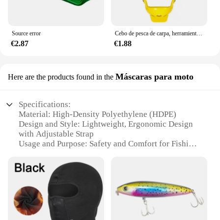
Source error
Cebo de pesca de carpa, herramienta para exteriores, accesorios de pesca, alimentador de aparejos, regalo, 1 unidad
€2.87
€1.88
Máscaras para moto
Here are the products found in the
Specifications:
Material: High-Density Polyethylene (HDPE)
Design and Style: Lightweight, Ergonomic Design
with Adjustable Strap
Usage and Purpose: Safety and Comfort for Fishing
and Other Outdoor Activities
Performance and Property: Impact Resistant, UV
Protection
Parts and Accessories: Includes Optional Visor for
Added Protection
Applicable People: Suitable for Men and Women