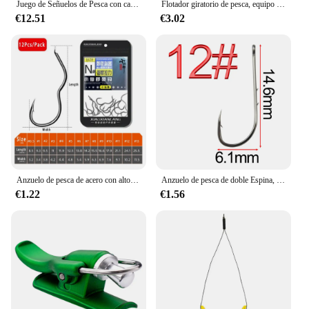
Juego de Señuelos de Pesca con caja, cebos duros articulados, Wobblers, Swimbait, Crankbait, Swim Bass, Lucio, hundimiento, 6 unidades
Flotador giratorio de pesca, equipo de hundimiento automático de alta sensibilidad, adecuado para peces pequeños al aire libre, novedad
€12.51
€3.02
Anzuelo de pesca de acero con alto contenido de carbono, anzuelo de pesca con púas afiladas, con tapa automática, accesorios de pesca de carpa, 12 unids/lote por paquete
Anzuelo de pesca de doble Espina, anzuelo doblado, mango largo, tubo, anzuelo de pesca de mar, con anillo púa, anzuelo de boca torcida, 50 piezas
€1.22
€1.56