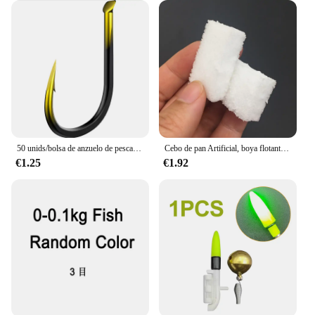
50 unids/bolsa de anzuelo de pesca de aleación de tungsteno, señuelos individuales, aparejos de pesca de carpa, anzuelos de colores con púas, accesorios de pesca
Cebo de pan Artificial, boya flotante, señuelo de pesca de carpa, cebos de gusano, señuelos blandos de carpa, pesca gruesa, 10 Uds.
€1.25
€1.92