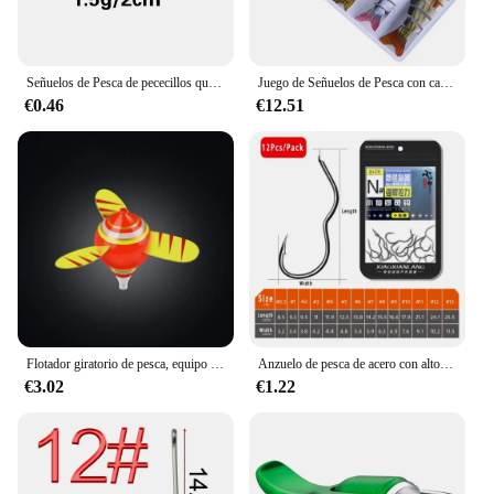
Señuelos de Pesca de pececillos que se hunden, cebo duro profesional, Jerkbait, Lucio, Carkbait, Wobblers, Swimbait, 52mm, 4,5g, modelo popular de Japón
Juego de Señuelos de Pesca con caja, cebos duros articulados, Wobblers, Swimbait, Crankbait, Swim Bass, Lucio, hundimiento, 6 unidades
€0.46
€12.51
Flotador giratorio de pesca, equipo de hundimiento automático de alta sensibilidad, adecuado para peces pequeños al aire libre, novedad
Anzuelo de pesca de acero con alto contenido de carbono, anzuelo de pesca con púas afiladas, con tapa automática, accesorios de pesca de carpa, 12 unids/lote por paquete
€3.02
€1.22