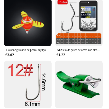
Flotador giratorio de pesca, equipo de hundimiento automático de alta sensibilidad, adecuado para peces pequeños al aire libre, novedad
Anzuelo de pesca de acero con alto contenido de carbono, anzuelo de pesca con púas afiladas, con tapa automática, accesorios de pesca de carpa, 12 unids/lote por paquete
€3.02
€1.22