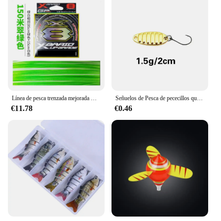
Línea de pesca trenzada mejorada Original YGK G-SOUL X8, línea de PE multifilamento de 8 hebras súper fuerte, 150M, 200M, Japón, 14LB, 60LB
Señuelos de Pesca de pececillos que se hunden, cebo duro profesional, Jerkbait, Lucio, Carkbait, Wobblers, Swimbait, 52mm, 4,5g, modelo popular de Japón
€11.78
€0.46