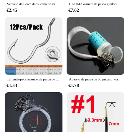
Señuelo de Pesca duro, cebo de superficie de 1 piezas, 100mm, 18g, lápiz, lubina, carpa, Skitter, perrito, Wobbler, Topwater, 9156
OKUMA-carrete de pesca giratorio con agarre de bola de Metal, copa de carrete de Metal 5,2: 1, arrastre máximo de 12KG + gafas, el más nuevo
€2.45
€7.62
12 unids/pack anzuelo de pesca de acero rico en carbono con ojo afilado anzuelo de giro automático para accesorios de pesca de carpa
Aparejo de pesca de 50 piezas, herramientas de pesca con espinas atadas con hilo, anzuelo Maruki
€1.33
€1.78