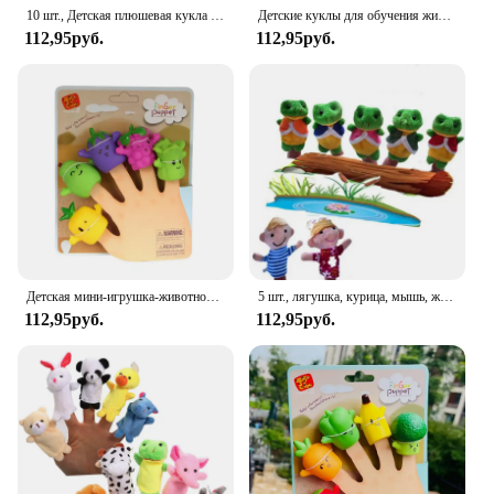
choice for both parents and educators.
10 шт., Детская плюшевая кукла с животными
Детские куклы для обучения животных, Детская плюшевая кукла на палец, детские куклы на пальцы, игрушки, учебные пособия для мальчиков и девочек, материал рассказа
112,95руб.
112,95руб.
Детская мини-игрушка-животное, фрукты, овощи
5 шт., лягушка, курица, мышь, животные, пальчиковые куклы, рассказывание историй, детская сказка, идеальный подарок на день рождения, Рождество
112,95руб.
112,95руб.