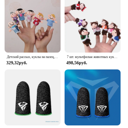
Детский рассказ, куклы на палец, три свинки, замок русалки, принцесса, мультяшный театр, ролевые игры, обучающие игрушки для детей, подарки
7 шт. мультфильм животных кукла в форме обезьяны палец набор куколок-марионеток мини с плюшевой подкладкой для маленьких мальчиков и девочек, рассказывающая сказки, ручная ткань кукла, образовательные игрушки
329,32руб.
498,56руб.