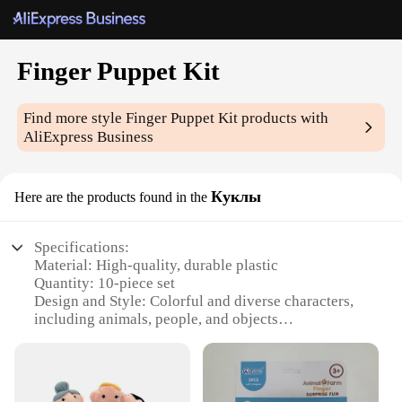
Finger Puppet Kit
Find more style
Finger Puppet Kit
products with
AliExpress Business
Куклы
Here are the products found in the
Specifications:
Material: High-quality, durable plastic
Quantity: 10-piece set
Design and Style: Colorful and diverse characters,
including animals, people, and objects
Usage and Purpose: Ideal for storytelling, role-
playing, and educational activities
Shape and Size: Compact and lightweight, designed
to fit comfortably on fingers