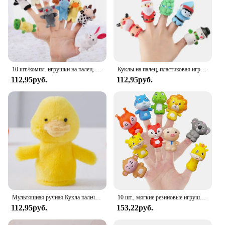
10 шт./компл. игрушки на палец, мини-животные, обучающие игрушки для рук, Мультяшные животные, плюшевые куклы, куклы на палец, игрушки для детей, подарки
Куклы на палец, пластиковая игрушка, детские мини-животные, обучающая ручная мультяшная резиновая кукла, ручная кукла, кинотеатр, игрушки для детей, подарки
112,95руб.
112,95руб.
Мультяшная ручная Кукла пальчиковая кукла детская история раннего развития Успокаивающая Кукла Плюшевая Игрушка
10 шт., мягкие резиновые игрушки-животные для детей
112,95руб.
153,22руб.