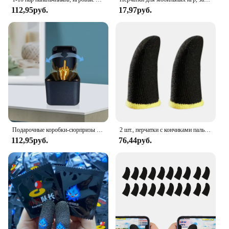
112,95руб.
17,97руб.
Подарочные коробки-сюрпризы на среднем пальце, рождественские забавные розыгрыши, подарок для офиса, стол, домашний декор, подарочные украшения, игрушки, детские миниатюрные предметы
2 шт., перчатки с кончиками пальцев для мобильных игр, непромокаемые, противоскользящие, с сенсорным экраном, с рукавами для с
112,95руб.
76,44руб.