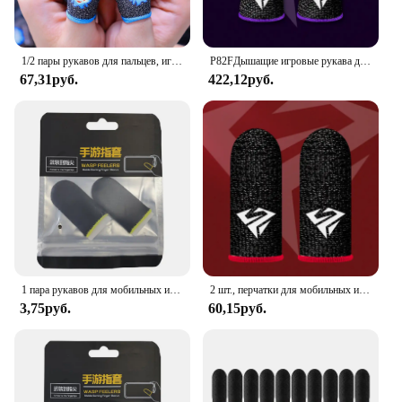
1/2 пары рукавов для пальцев, игровой контроллер для мобильного телефона PUBG, игровая защита от пота, чувствительный сенсорный экран, перчатки с кончиками пальцев
P82FДышащие игровые рукава для пальцев, игровые перчатки, защита от пота, кроватки для большого пальца, чехол для мобильных игр
67,31руб.
422,12руб.
1 пара рукавов для мобильных игр для умного сенсорного экрана, устойчивый к поту чехол для пальцев, нескользящие игровые перчатки для большого пальца, игровые аксессуары
2 шт., перчатки для мобильных игр, защита от пота, противоскользящий сенсорный экран, рукав для пальцев, дышащий игровой чехол для пальцев для геймера
3,75руб.
60,15руб.