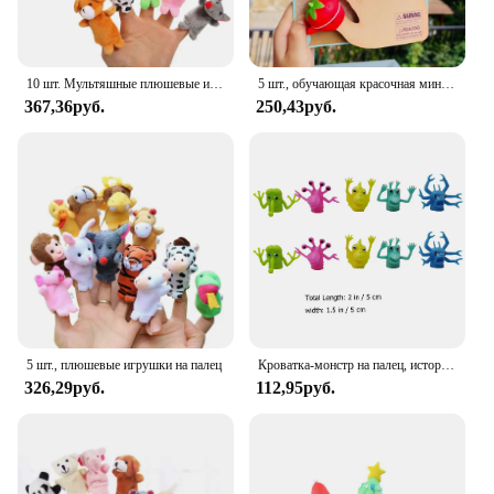
10 шт. Мультяшные плюшевые игрушки мальчик девочка пальчиковая марионетка мультяшное животное ребенок милый Пальчиковый марионетка куклы рассказывать истории для ребенка
5 шт., обучающая красочная мини-животное, ручная кукла, развивающая игрушка, безопасная кукла, набор игрушек для пальцев, сенсорные игрушки Монтессори, подарки
367,36руб.
250,43руб.
5 шт., плюшевые игрушки на палец
Кроватка-монстр на палец, история инопланетянина, рассказывающая история, существо, пришельцы, марионетка для ролевых игр, игрушка-зверь, страшные игрушки для детей
326,29руб.
112,95руб.