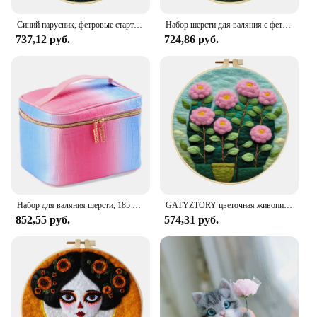
Синий парусник, фетровые стартовые наборы для взрослых, сделай сам, шерсть, валяние, набор для рисования, рамка для вышивания, шерсть, рукоделие, поделки
Набор шерсти для валяния с фетровой иглой для начинающих, сделай сам, картина для валяния шерсти с вышивкой, инструменты для цветов, украшения, шерсти
737,12 руб.
724,86 руб.
Набор для валяния шерсти, 185 шт., 4 размера, 50 цветов
GATYZTORY цветочная живопись DIY шерстяной набор для вышивания креативный DIY шерстяной игольчатый комплект из фетра для рисования ремесло подарок домашний декор
852,55 руб.
574,31 руб.