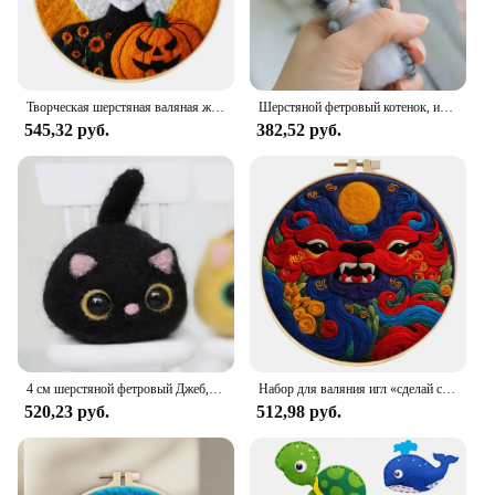
Творческая шерстяная валяная живопись GATYZTORY, Набор для вышивки, голова тыквы, игла, войлочная картина, Набор для творчества, картина на Хэллоуин, подарок
Шерстяной фетровый котенок, игрушки ручной работы, наборы материалов «сделай сам», фетровые куклы, творческие милые искусственные игрушки ручной работы
545,32 руб.
382,52 руб.
4 см шерстяной фетровый Джеб, кот, сделай сам, творческий кот. Набор для рукоделия из шерсти, шерстяной войлок, игла для валяния, украшение, рукоделие, рукоделие
Набор для валяния игл «сделай сам» с инструментами, набор для валяния и вышивки для начинающих, домашний декор, весенний фестиваль, узор дракона
520,23 руб.
512,98 руб.