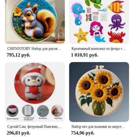
CHENISTORY Набор для рисования Войлоком Для начинающих собак Тигр Волк Животных Шерсть Войлок Набор для рисования с шерстяной Иглой Набор для валяния домашний декор
Креативный комплект из фетра «сделай сам», узоры с животными для детей, учебники для ручного шитья, игрушки
795,12 руб.
1 010,91 руб.
Сделай Сам, фетровый Пингвин, орнамент, Незаконченный фетровый набор, игла, творчество, вышивка, фетровое рукоделие, животные
Набор игл для валяния из шерсти PhotoCustom с рамкой 20x20 см для начинающих, изготовление цветов, сделай сам, ручная работа, подарок для украшения дома
296,83 руб.
754,96 руб.