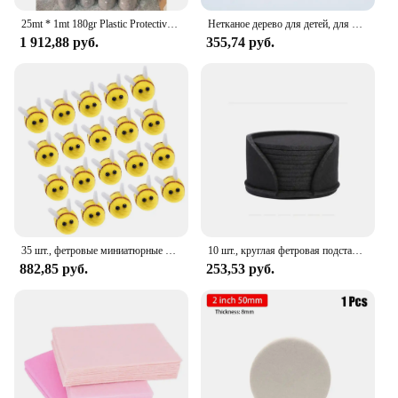
25mt * 1mt 180gr Plastic Protective Felt Painter Floor Cover 25*1 180gr-Plastic Blanket Roll-Ferrule
Нетканое дерево для детей, для раннего обучения, для самостоятельной сборки, T-N яблоня, банан, бабочка
1 912,88 руб.
355,74 руб.
35 шт., фетровые миниатюрные игрушки в виде пчелы
10 шт., круглая фетровая подставка для обеденного стола, защитная подставка, термостойкий коврик для чашки, кофе, чай, кружка для горячего напитка, подставка для столовых приборов, кухонные аксессуары
882,85 руб.
253,53 руб.