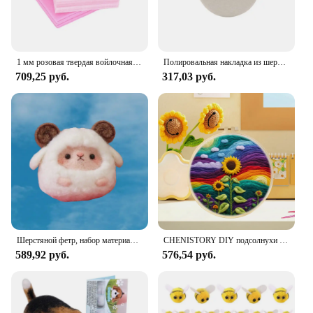
1 мм розовая твердая войлочная ткань, войлочное ремесло, войлочная простыня, для домашнего декора, шитье, DIY, войлочный текстиль, вход A6
Полировальная накладка из шерстяного войлока 75 мм 100 мм 125 мм 150 мм 180 мм, абразивная Накладка для ремонта стекла, нержавеющей стали, полировки, царапин
709,25 руб.
317,03 руб.
Шерстяной фетр, набор материалов для рукоделия ручной работы, милый щенок, кошка, альпака, подвеска, панда, пингвин, животное, кукла, набор материалов для самостоятельного изготовления
CHENISTORY DIY подсолнухи игла для валяния набор для рисования с вышивкой цветочный шерстяной фетр ремесленный набор для начинающих домашний декор
589,92 руб.
576,54 руб.