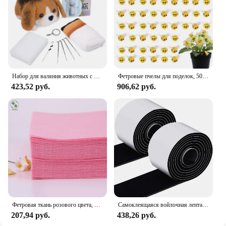
Набор для валяния животных с поролоновым ковриком, для проектов ручной работы, для начинающих, игла, наборы принадлежностей для валяния с инструментами
Фетровые пчелы для поделок, 50 шт., фетровая пчела, плюшевые искусственные пчелы для украшения детского душа, одежда, шляпа, тематическое украшение для вечеринки, костюм пчелы
423,52 руб.
906,62 руб.
Фетровая ткань розового цвета, нетканый однотонный войлок толщиной 1 мм, для украшения дома, для поделок, кукол, поделок, ткань для шитья, 10 шт./упаковка
Самоклеящаяся войлочная лента, рулон фетровой ленты из полиэстера, прочная пленка для защиты поверхности, черные фетровые полоски для мебели, самодельная форма, лента
207,94 руб.
438,26 руб.