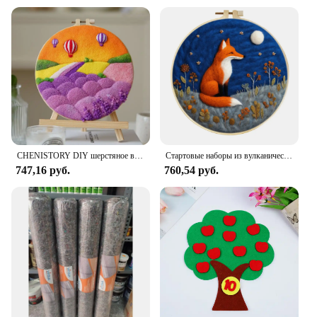
CHENISTORY DIY шерстяное валяние картина с рамкой для вышивки креативные цветы игла шерстяная картина ручной работы для домашнего декора стен
Стартовые наборы из вулканического фетра для взрослых, набор для валяния шерсти «сделай сам», набор для рисования для начинающих, рамка для вышивания, шерсть, рукоделие, поделки
747,16 руб.
760,54 руб.