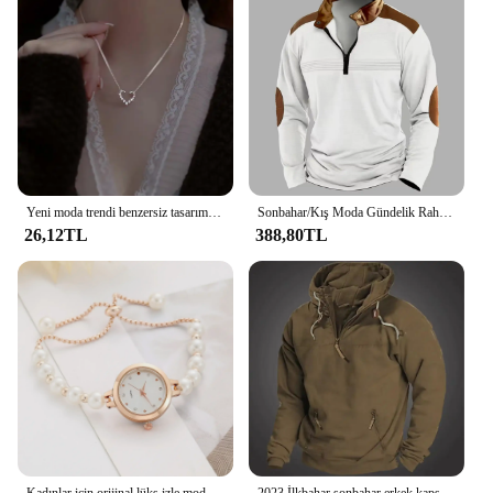
Yeni moda trendi benzersiz tasarım zarif narin kalsedon lale kolye kolye kadınlar yüksek takı parti hediyeler toptan
Sonbahar/Kış Moda Gündelik Rahat Düz Renk Fermuar Göğüs Pilili Şerit Patchwork Rahat Uzun Kollu POLO GÖMLEK
26,12TL
388,80TL