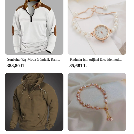
Sonbahar/Kış Moda Gündelik Rahat Düz Renk Fermuar Göğüs Pilili Şerit Patchwork Rahat Uzun Kollu POLO GÖMLEK
Kadınlar için orijinal lüks izle moda tasarım inci bilezik kayışı saatler bayanlar zarif kol saatleri hediyeler relojes para damas
388,80TL
85,68TL