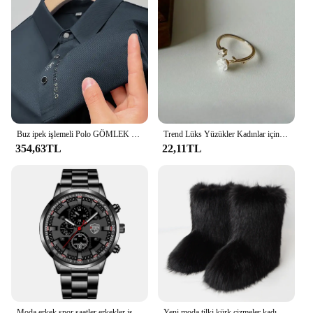
Buz ipek işlemeli Polo GÖMLEK 2023 yeni sonbahar/yaz Polo boyun elastik T-shirt kore moda kısa kollu rahat erkek Clothi
Trend Lüks Yüzükler Kadınlar için Altın Kaplama Paslanmaz Çelik Gül Yüzük Moda Estetik Takı Mizaç Anillos Mujer
354,63TL
22,11TL
Moda erkek spor saatler erkekler iş paslanmaz çelik kuvars İzle lüks adam rahat takvim aydınlık saat Reloj Hombre
Yeni moda tilki kürk çizmeler kadın kabarık kürk kar botları kadın kış sıcak peluş Platform ayakkabılar kürklü Faux kürk Bottes lüks çizmeler