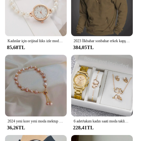
Kadınlar için orijinal lüks izle moda tasarım inci bilezik kayışı saatler bayanlar zarif kol saatleri hediyeler relojes para damas
2023 İlkbahar sonbahar erkek kapşonlu katı Vintage kazak gençlik spor gevşek Hoodie eşofman gündelik spor giyim moda erkek ceket
85,68TL
384,05TL
2024 yeni kore yeni moda mektup D yıldız basit Vintage kolye bilezik kadın paslanmaz çelik bilezik lüks orijinal takı
6 adet/takım kadın saati moda taklidi paslanmaz çelik şerit Quartz saat çift kalp takı seti (kutusuz)
36,26TL
228,41TL