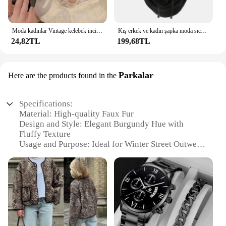
Moda kadınlar Vintage kelebek inci kolye kadın kolye yaka zincir Neckchain parti aksesuarları
Kış erkek ve kadın şapka moda sıcak şapka su geçirmez sıcak yün Balaclava şapka kapşonlu boyun sıcak yürüyüş eşarp
24,82TL
199,68TL
Parkalar
Here are the products found in the
Specifications:
Material: High-quality Faux Fur
Design and Style: Elegant Burgundy Hue with
Fluffy Texture
Usage and Purpose: Ideal for Winter Street Outwear
Type and Category: Women's Fashion Coat
Shape or Size: Loose Fit with Long Sleeves
Performance and Property: Warm and Comfortable
Features:
**Elegant Design and Timeless Style**
Embrace the chill of winter with the Fashion
Burgundy Faux Fur Jacket Coat, a piece that marries