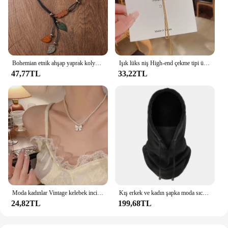
Bohemian etnik ahşap yaprak kolye kolye Vintage el yapımı Retro bildirimi kolye kadınlar için günlük giyim moda takı
Işık lüks niş High-end çekme tipi üçgen püskül kolye bayanlar moda Charm klavikula zinciri Boudoir bal parti hediye
47,77TL
33,22TL
Moda kadınlar Vintage kelebek inci kolye kadın kolye yaka zincir Neckchain parti aksesuarları
Kış erkek ve kadın şapka moda sıcak şapka su geçirmez sıcak yün Balaclava şapka kapşonlu boyun sıcak yürüyüş eşarp
24,82TL
199,68TL