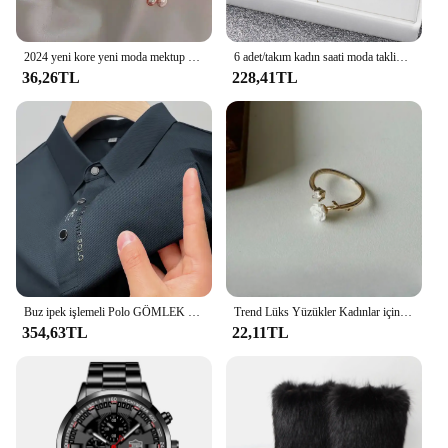
2024 yeni kore yeni moda mektup D yıldız basit Vintage kolye bilezik kadın paslanmaz çelik bilezik lüks orijinal takı
6 adet/takım kadın saati moda taklidi paslanmaz çelik şerit Quartz saat çift kalp takı seti (kutusuz)
36,26TL
228,41TL
Buz ipek işlemeli Polo GÖMLEK 2023 yeni sonbahar/yaz Polo boyun elastik T-shirt kore moda kısa kollu rahat erkek Clothi
Trend Lüks Yüzükler Kadınlar için Altın Kaplama Paslanmaz Çelik Gül Yüzük Moda Estetik Takı Mizaç Anillos Mujer
354,63TL
22,11TL