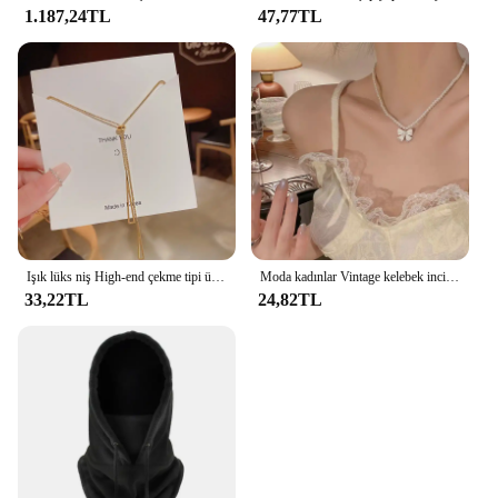
1.187,24TL
47,77TL
Işık lüks niş High-end çekme tipi üçgen püskül kolye bayanlar moda Charm klavikula zinciri Boudoir bal parti hediye
Moda kadınlar Vintage kelebek inci kolye kadın kolye yaka zincir Neckchain parti aksesuarları
33,22TL
24,82TL