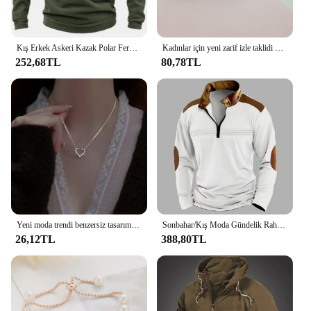
Kış Erkek Askeri Kazak Polar Fermuar Kazak Moda erkek Düz Renk Gevşek Kuzu Kalın Ceket Erkek Giyim Streetwe...
Kadınlar için yeni zarif izle taklidi kakma yonca bayan saatler Oval moda kuvars kol saati bilezik saatler reloj mujer
252,68TL
80,78TL
Yeni moda trendi benzersiz tasarım zarif narin kalsedon lale kolye kolye kadınlar yüksek takı parti hediyeler toptan
Sonbahar/Kış Moda Gündelik Rahat Düz Renk Fermuar Göğüs Pilili Şerit Patchwork Rahat Uzun Kollu POLO GÖMLEK
26,12TL
388,80TL