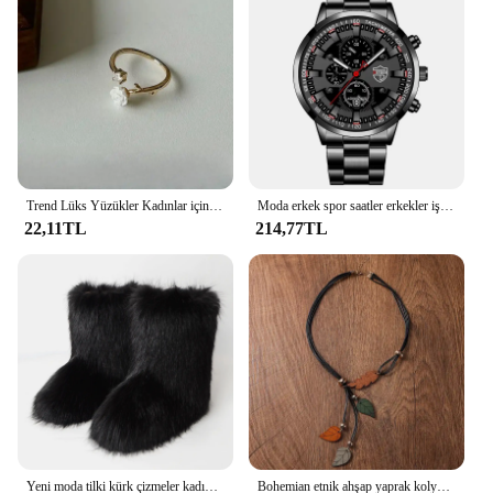
Trend Lüks Yüzükler Kadınlar için Altın Kaplama Paslanmaz Çelik Gül Yüzük Moda Estetik Takı Mizaç Anillos Mujer
Moda erkek spor saatler erkekler iş paslanmaz çelik kuvars İzle lüks adam rahat takvim aydınlık saat Reloj Hombre
22,11TL
214,77TL
Yeni moda tilki kürk çizmeler kadın kabarık kürk kar botları kadın kış sıcak peluş Platform ayakkabılar kürklü Faux kürk Bottes lüks çizmeler
Bohemian etnik ahşap yaprak kolye kolye Vintage el yapımı Retro bildirimi kolye kadınlar için günlük giyim moda takı