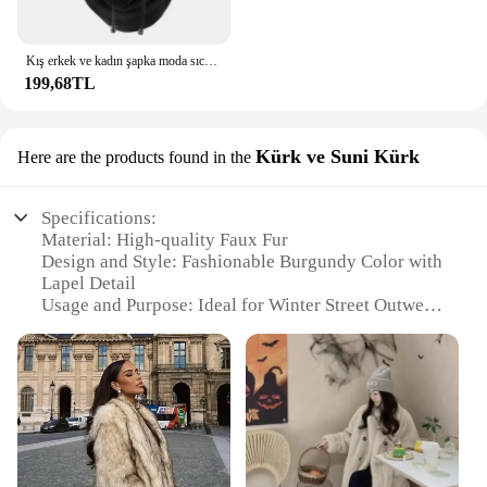
Kış erkek ve kadın şapka moda sıcak şapka su geçirmez sıcak yün Balaclava şapka kapşonlu boyun sıcak yürüyüş eşarp
199,68TL
Kürk ve Suni Kürk
Here are the products found in the
Specifications:
Material: High-quality Faux Fur
Design and Style: Fashionable Burgundy Color with
Lapel Detail
Usage and Purpose: Ideal for Winter Street Outwear
Type and Category: Women's Long Sleeve Cardigan
Performance and Property: Warm and Fluffy
Parts and Accessories: None
Features:
|Fashion Burgundy Faux Fur Jacket Coat Women
Warm Fluffy Loose Long Sleeve Lapel Female
Cardigan 2024 Winter Lady Street Outwear|