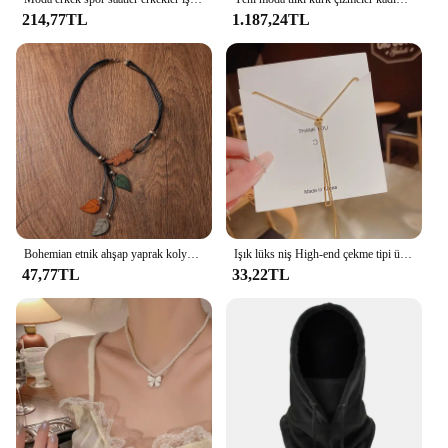
214,77TL
1.187,24TL
Bohemian etnik ahşap yaprak kolye kolye Vintage el yapımı Retro bildirimi kolye kadınlar için günlük giyim moda takı
Işık lüks niş High-end çekme tipi üçgen püskül kolye bayanlar moda Charm klavikula zinciri Boudoir bal parti hediye
47,77TL
33,22TL