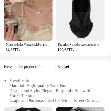
Moda kadınlar Vintage kelebek inci kolye kadın kolye yaka zincir Neckchain parti aksesuarları
Kış erkek ve kadın şapka moda sıcak şapka su geçirmez sıcak yün Balaclava şapka kapşonlu boyun sıcak yürüyüş eşarp
24,82TL
199,68TL
Ceket
Here are the products found in the
Specifications:
Material: High-quality Faux Fur
Design and Style: Elegant Burgundy Hue with
Fluffy Texture
Usage and Purpose: Ideal for Winter Street Outwear
Shape and Size: Loose Fit with Long Sleeves and
Lapel