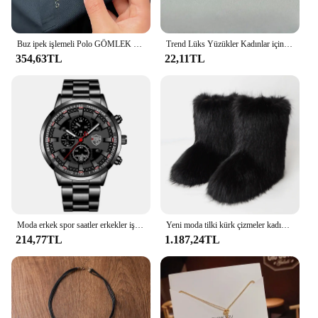
Buz ipek işlemeli Polo GÖMLEK 2023 yeni sonbahar/yaz Polo boyun elastik T-shirt kore moda kısa kollu rahat erkek Clothi
Trend Lüks Yüzükler Kadınlar için Altın Kaplama Paslanmaz Çelik Gül Yüzük Moda Estetik Takı Mizaç Anillos Mujer
354,63TL
22,11TL
Moda erkek spor saatler erkekler iş paslanmaz çelik kuvars İzle lüks adam rahat takvim aydınlık saat Reloj Hombre
Yeni moda tilki kürk çizmeler kadın kabarık kürk kar botları kadın kış sıcak peluş Platform ayakkabılar kürklü Faux kürk Bottes lüks çizmeler
214,77TL
1.187,24TL