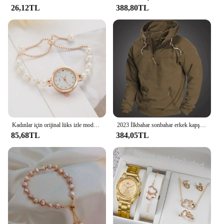
26,12TL
388,80TL
Kadınlar için orijinal lüks izle moda tasarım inci bilezik kayışı saatler bayanlar zarif kol saatleri hediyeler relojes para damas
2023 İlkbahar sonbahar erkek kapşonlu katı Vintage kazak gençlik spor gevşek Hoodie eşofman gündelik spor giyim moda erkek ceket
85,68TL
384,05TL