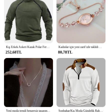
Kış Erkek Askeri Kazak Polar Fermuar Kazak Moda erkek Düz Renk Gevşek Kuzu Kalın Ceket Erkek Giyim Streetwe...
Kadınlar için yeni zarif izle taklidi kakma yonca bayan saatler Oval moda kuvars kol saati bilezik saatler reloj mujer
252,68TL
80,78TL
Yeni moda trendi benzersiz tasarım zarif narin kalsedon lale kolye kolye kadınlar yüksek takı parti hediyeler toptan
Sonbahar/Kış Moda Gündelik Rahat Düz Renk Fermuar Göğüs Pilili Şerit Patchwork Rahat Uzun Kollu POLO GÖMLEK