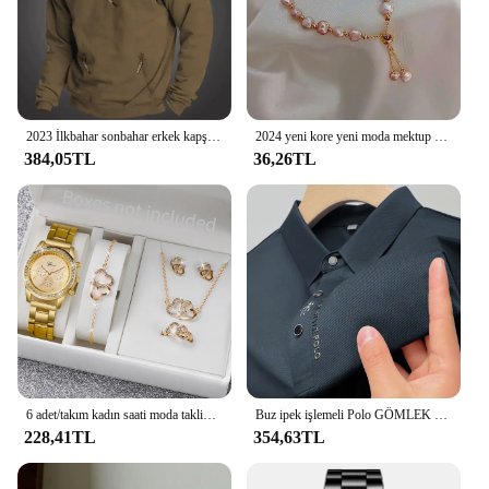
2023 İlkbahar sonbahar erkek kapşonlu katı Vintage kazak gençlik spor gevşek Hoodie eşofman gündelik spor giyim moda erkek ceket
2024 yeni kore yeni moda mektup D yıldız basit Vintage kolye bilezik kadın paslanmaz çelik bilezik lüks orijinal takı
384,05TL
36,26TL
6 adet/takım kadın saati moda taklidi paslanmaz çelik şerit Quartz saat çift kalp takı seti (kutusuz)
Buz ipek işlemeli Polo GÖMLEK 2023 yeni sonbahar/yaz Polo boyun elastik T-shirt kore moda kısa kollu rahat erkek Clothi
228,41TL
354,63TL