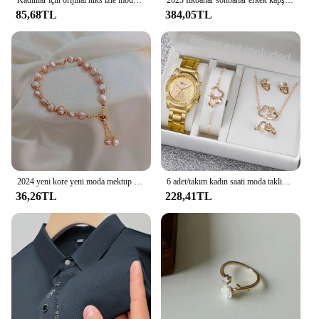
Kadınlar için orijinal lüks izle moda tasarım inci bilezik kayışı saatler bayanlar zarif kol saatleri hediyeler relojes para damas
2023 İlkbahar sonbahar erkek kapşonlu katı Vintage kazak gençlik spor gevşek Hoodie eşofman gündelik spor giyim moda erkek ceket
85,68TL
384,05TL
2024 yeni kore yeni moda mektup D yıldız basit Vintage kolye bilezik kadın paslanmaz çelik bilezik lüks orijinal takı
6 adet/takım kadın saati moda taklidi paslanmaz çelik şerit Quartz saat çift kalp takı seti (kutusuz)
36,26TL
228,41TL