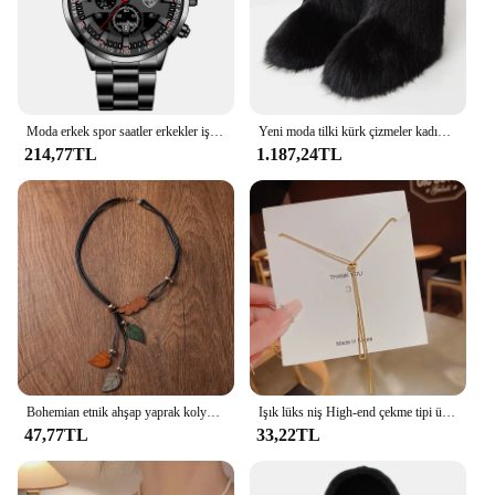
Moda erkek spor saatler erkekler iş paslanmaz çelik kuvars İzle lüks adam rahat takvim aydınlık saat Reloj Hombre
Yeni moda tilki kürk çizmeler kadın kabarık kürk kar botları kadın kış sıcak peluş Platform ayakkabılar kürklü Faux kürk Bottes lüks çizmeler
214,77TL
1.187,24TL
Bohemian etnik ahşap yaprak kolye kolye Vintage el yapımı Retro bildirimi kolye kadınlar için günlük giyim moda takı
Işık lüks niş High-end çekme tipi üçgen püskül kolye bayanlar moda Charm klavikula zinciri Boudoir bal parti hediye
47,77TL
33,22TL