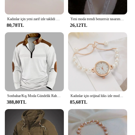
Kadınlar için yeni zarif izle taklidi kakma yonca bayan saatler Oval moda kuvars kol saati bilezik saatler reloj mujer
Yeni moda trendi benzersiz tasarım zarif narin kalsedon lale kolye kolye kadınlar yüksek takı parti hediyeler toptan
80,78TL
26,12TL
Sonbahar/Kış Moda Gündelik Rahat Düz Renk Fermuar Göğüs Pilili Şerit Patchwork Rahat Uzun Kollu POLO GÖMLEK
Kadınlar için orijinal lüks izle moda tasarım inci bilezik kayışı saatler bayanlar zarif kol saatleri hediyeler relojes para damas
388,80TL
85,68TL