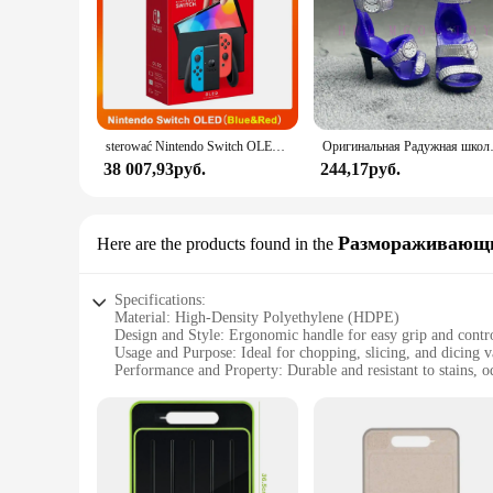
sterować Nintendo Switch OLED-модель, белый набор, 7-дюймовый цветной экран, ручка Joy Con, улучшенная аудиорегулируема консоль, стабильный режим телевизора
Оригинальная Радужная школ
38 007,93руб.
244,17руб.
Размораживающи
Here are the products found in the
Specifications:
Material: High-Density Polyethylene (HDPE)
Design and Style: Ergonomic handle for easy grip and contr
Usage and Purpose: Ideal for chopping, slicing, and dicing v
Performance and Property: Durable and resistant to stains, o
Shape or Size or Weight or Quantity: Available in multiple si
Parts and Accessories: Includes a juice groove to collect liqu
Features:
**Efficient and Versatile Kitchen Companion**
The Farberware Cutting Board is a must-have for any kitchen