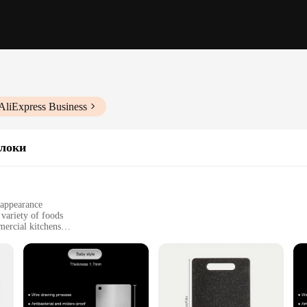
AliExpress Business
локи
 appearance
 variety of foods
mercial kitchens
zes to fit various kitchen needs
d resistant to stains and odors