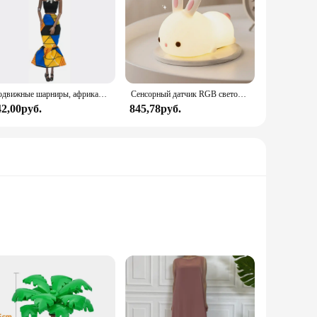
Подвижные шарниры, африканская черная кукла для американских кукол, аксессуары, тело Nudy с одеждой для Барби, игрушка для девочки, ролевая детская игрушка, подарок
Сенсорный датчик RGB светодиодный ночник с кроликом, 16 цветов, USB перезаряжаемая силиконовая лампа в виде кролика для детей, детские игрушки, подарок на фестиваль
42,00руб.
845,78руб.
density polyethylene (HDPE), this cutting board is known for