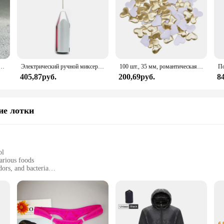
ьная кукла, можно выбрать обувь, каблук, сапоги, игрушки для девочек «сделай сам»
Электрический ручной миксер из нержавеющей стали, Легкий Блендер для выпечки и приготовления пищи
100 шт., 35 мм, романтическая губка, атласная ткань, лепестки в форме сердца, свадебные конфетти, настольная кровать, лепестки в форме сердца, свадебное украшение на день Святого Валентина
405,87руб.
200,69руб.
8
е лотки
ol
arious foods
dors, and bacteria
zes to suit different kitchen needs
ids while cutting
, designed to provide a safe and efficient cutting surface. Crafted from high-