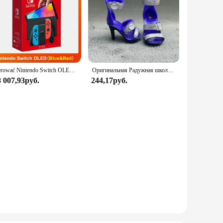
sterować Nintendo Switch OLED-модель, белый набор, 7-дюймовый цветной экран, ручка Joy Con, улучшенная аудиорегулируема консоль, стабильный режим телевизора
Оригинальная Радужная школьная кукла, можно выбрать обувь, каблук, сапоги, игрушки для девочек «сделай сам»
8 007,93руб.
244,17руб.