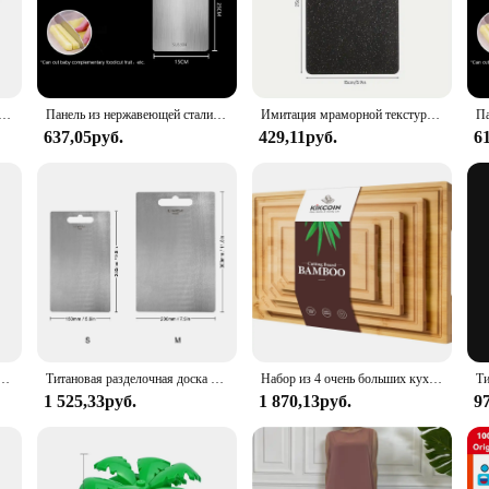
erformance. Crafted from premium, high-density plastic, this cutting board is d
rware Cutting Board's durability ensures that it can handle the toughest choppin
.
s stylish. Its ergonomic shape is thoughtfully crafted to fit comfortably in you
я сыра с посудой, кухонные инструменты для готовки, портативные открытые обеденные тарелки, Набор бамбуковых разделочных досок
Панель из нержавеющей стали и разделочная доска для кухни, домашняя утолщенная двухсторонняя разделочная доска, доска для замешивания теста
Имитация мраморной текстуры, ПП, пластиковая разделочная доска, антибактериальная кухонная разделочная доска для овощей с плесенью, которую можно мыть в посудомоечной машине
arrying large pieces of meat or vegetables. The Farberware Cutting Board is not 
637,05руб.
429,11руб.
6
erware Cutting Board. Its smooth surface makes it easy to wipe down or rinse, 
s hygienic and fresh-looking, even after repeated use. Whether you're prepping fo
d up to the demands of any kitchen environment.
ющей стали, разделочная панель, измельчитель, стол для резки еды, разделочная доска для теста, кухонные аксессуары
Титановая разделочная доска толщиной 1,8 мм, высокое качество для дома, кухни, приготовления пищи, кемпинга, пешего туризма, удобного подвешивания
Набор из 4 очень больших кухонных бамбуковых разделочных досок, сверхпрочная разделочная доска с пазом для сока, внутренняя ручка.
1 525,33руб.
1 870,13руб.
9