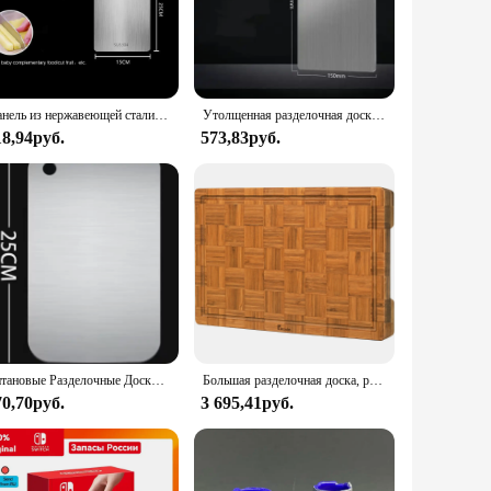
esigned to withstand the rigors of daily kitchen use.
g tasks with ease. Its non-slip surface provides a secure
r hand, reducing fatigue during prolonged use. The board's
Панель из нержавеющей стали 316, разделочная доска, кухонная, бытовая, утолщенная, двусторонняя разделочная доска, блок тестовой доски
Утолщенная разделочная доска из нержавеющей стали, антибактериальная доска для замешивания теста с защитой от плесени, кухонная разделочная доска для фруктов и овощей
just a tool; it's a partner in your kitchen, designed to
18,94руб.
573,83руб.
and it's dishwasher safe for added convenience. The cutting
r a small dinner party or a large family gathering, the
Титановые Разделочные Доски Для Кухни Нержавеющая Сталь 304 Утолщенные Двусторонние Пищевого Качества Портативные Для Нарезки Фруктов И Мяса Разделочная доска Пищевая безопасность Инструмент для нарезкиПрочный
Большая разделочная доска, разделочная доска, кухонная доска, пятислойная утолщенная, рождественские подарки, подарок для семьи и друзей
70,70руб.
3 695,41руб.