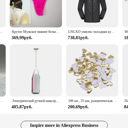
d bacteria. Its non-porous surface ensures that food residue does not penetrate, 
strain on your hands and wrists during prolonged use.
rware Cutting Board adapts to your cooking needs. Available in a variety of si
ur kitchen space and usage. The juice groove on the side of the board is a though
lity extends to various food types, from meats to vegetables, making it a valuab
ка для размораживания с точилкой для терки, двусторонняя разделочная доска, поднос для еды, инструменты для мяса
Крутое Мужское нижнее белье с пуговицами, сексуальное эротическое нижнее белье для мужчин, стринги для геев, Размеры M L XL
LNGXO унисекс походная куртка для мужчин и женщин водонепроницаемая быстросохнущая ветровка для кемпинга треккинговая рыбалка дождевик уличная анти-УФ-одежда
369,99руб.
738,81руб.
1
's a stylish addition to your kitchen. Its sleek design and vibrant colors make it
a wholesale product, it's an excellent choice for vendors and suppliers looking 
isting tools, the Farberware Cutting Board is a smart investment that combines d
ьная кукла, можно выбрать обувь, каблук, сапоги, игрушки для девочек «сделай сам»
Электрический ручной миксер из нержавеющей стали, Легкий Блендер для выпечки и приготовления пищи
100 шт., 35 мм, романтическая губка, атласная ткань, лепестки в форме сердца, свадебные конфетти, настольная кровать, лепестки в форме сердца, свадебное украшение на день Святого Валентина
405,87руб.
200,69руб.
8
Inspire more in Aliexpress Business