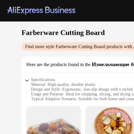
Farberware Cutting Board
Find more style
Farberware Cutting Board
products with 
Измельчающие б
Here are the products found in the
Specifications:
Material: High-quality, durable plastic
Design and Style: Ergonomic, non-slip design with a stylish
Usage and Purpose: Ideal for chopping, slicing, and dicing a
Typical Adaptive Scenario: Suitable for both home and com
Shape or Size or Weight or Quantity: Available in multiple si
Performance and Property: Easy to clean, dishwasher safe, an
Features:
|Wholesale|Vendors|
**Unmatched Durability and Performance**