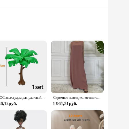
st material ensures that the cutting boards maintain their
licing. This feature is particularly important when handling
r you're slicing bread, dicing vegetables, or chopping meat,
MOC аксессуары для растений, кирпичи 3471 2435 6064 3778, городской дом, деревья, сосна, колючая кущ, зеленая трава, военные строительные кирпичи, игрушки
Скромное повседневное платье Abaya Femme, универсальное внутреннее платье без рукавов, мусульманское платье для женщин, халат макси, кафтан, марокканская исламская одежда
-have for any home cook or professional chef. The cutting
86,12руб.
1 961,51руб.
 kitchen decor, making it an attractive addition to your
chen for years to come. With the Farberware Cutting Board