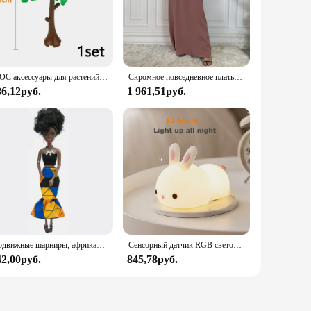
making it a hygienic choice for food preparation. The
zes, from compact boards for small tasks to larger ones for
tful addition, collecting liquids while cutting, ensuring your
le addition to any kitchen.
MOC аксессуары для растений, кирпичи 3471 2435 6064 3778, городской дом, деревья, сосна, колючая кущ, зеленая трава, военные строительные кирпичи, игрушки
Скромное повседневное платье Abaya Femme, универсальное внутреннее платье без рукавов, мусульманское платье для женщин, халат макси, кафтан, марокканская исламская одежда
86,12руб.
1 961,51руб.
 an attractive centerpiece, while its ease of maintenance
to offer high-quality kitchenware to their customers. Whether
urability, functionality, and style.
Подвижные шарниры, африканская черная кукла для американских кукол, аксессуары, тело Nudy с одеждой для Барби, игрушка для девочки, ролевая детская игрушка, подарок
Сенсорный датчик RGB светодиодный ночник с кроликом, 16 цветов, USB перезаряжаемая силиконовая лампа в виде кролика для детей, детские игрушки, подарок на фестиваль
42,00руб.
845,78руб.