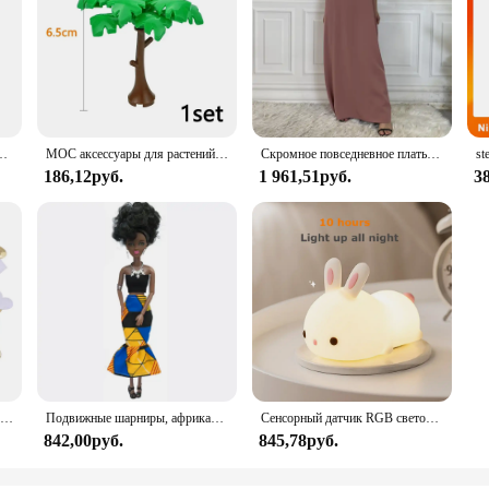
ая быстросохнущая ветровка для кемпинга треккинговая рыбалка дождевик уличная анти-УФ-одежда
MOC аксессуары для растений, кирпичи 3471 2435 6064 3778, городской дом, деревья, сосна, колючая кущ, зеленая трава, военные строительные кирпичи, игрушки
Скромное повседневное платье Abaya Femme, универсальное внутреннее платье без рукавов, мусульманское платье для женщин, халат макси, кафтан, марокканская исламская одежда
186,12руб.
1 961,51руб.
3
100 шт., 35 мм, романтическая губка, атласная ткань, лепестки в форме сердца, свадебные конфетти, настольная кровать, лепестки в форме сердца, свадебное украшение на день Святого Валентина
Подвижные шарниры, африканская черная кукла для американских кукол, аксессуары, тело Nudy с одеждой для Барби, игрушка для девочки, ролевая детская игрушка, подарок
Сенсорный датчик RGB светодиодный ночник с кроликом, 16 цветов, USB перезаряжаемая силиконовая лампа в виде кролика для детей, детские игрушки, подарок на фестиваль
842,00руб.
845,78руб.