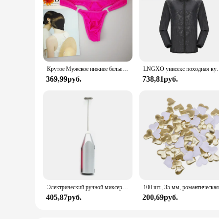
Крутое Мужское нижнее белье с пуговицами, сексуальное эротическое нижнее белье для мужчин, стринги для геев, Размеры M L XL
LNGXO унисекс походная куртка для мужчин и женщин водонепроницаем
369,99руб.
738,81руб.
Электрический ручной миксер из нержавеющей стали, Легкий Блендер для выпечки и приготовления пищи
405,87руб.
200,69руб.