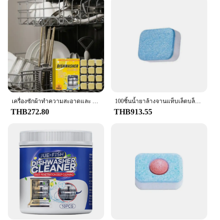
เครื่องซักผ้าทําความสะอาดและ Deodorizer เป็นมิตรกับสิ่งแวดล้อมเครื่องล้างจานเม็ด 12pcs เครื่องล้างจานสิ่งสกปรกลบลึกทําความสะอาด Descaler กลิ่น
100ชิ้นน้ำยาล้างจานแท็บเล็ตบล็อกแบบบูรณาการหลายรูปแบบใหม่เครื่องล้างจานเม็ดซักผ้าผู้ช่วย
THB272.80
THB913.55