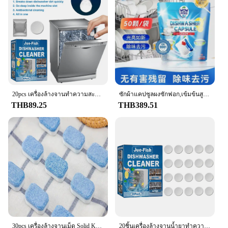
Category: Dishwasher tablets, a must-have for every
household
Features:
**Eco-Friendly Cleaning Solution**
The Fairy Dishwasher Tablets are not just your
ordinary dishwashing aids; they are a step towards a
greener, more sustainable lifestyle. Made from
biodegradable materials, these tablets ensure that
your dishwashing routine does not contribute to
20pcs เครื่องล้างจานทําความสะอาดเม็ดขจัด Limescale Build Up และกลิ่นเครื่องล้างจานทําความสะอาดที่มีประสิทธิภาพสูงเครื่องมือทําความสะอาดห้องครัว
ซักผ้าแคปซูลผงซักฟอก,เข้มข้นสูงในประเทศ,ห้องครัวเครื่องล้างจานผงซักฟอกเม็ด,สําหรับเครื่องล้างจานเครื่องซักผ้า,50 ชิ้น
environmental pollution. The tablets are designed to
THB89.25
THB389.51
break down quickly, making them a responsible
choice for eco-conscious consumers.
**Effortless Cleaning Performance**
These tablets are formulated to deliver exceptional
cleaning performance, leaving your dishes spotless
and sparkling. The powerful cleaning agents tackle
tough stains and grime, ensuring that your dishes
are ready to use after each wash. Whether it's a
family dinner or a casual get-together, the Fairy
Dishwasher Tablets will help you maintain a pristine
kitchen environment.
30pcs เครื่องล้างจานเม็ด Solid KITCHEN ผงซักฟอก All In One เป็นมิตรกับสิ่งแวดล้อมแบบพกพาเข้มข้นล้างบล็อกเครื่องล้างจาน
20ชิ้นเครื่องล้างจานน้ำยาทำความสะอาดคราบน้ำมันที่แข็งแกร่งขจัดคราบตะกรันแท็บเล็ตผงซักฟอกทำความสะอาดเครื่องล้างจานอุปกรณ์ทำความสะอาดในห้องครัว