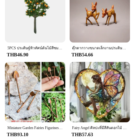
5PCS ประดิษฐ์ทิวทัศน์ต้นไม้สีชมพู Willow Miniature ดอกไม้ต้นไม้ Fairy Garden บ้านตกแต่งภูมิทัศน์เครื่องประดับ DIY
ตุ๊กตากวางขนาดเล็กงานประดิษฐ์ขนาดเล็กลายกวางน้อยไซก้ารูปปั้นมอสสำหรับตกแต่งบ้าน
THB46.90
THB54.66
Miniature Garden Fairies Figurines เรซินมินิ Fairy รูปปั้น Fairy Garden เครื่องประดับตกแต่งอุปกรณ์เสริม
Fairy Angel ศิลปะที่มีสีสันดอกไม้ Suncatcher Stained Window แขวนจี้อะคริลิคสําหรับ Home Garden YARD Wall เครื่องประดับตกแต่ง
THB93.10
THB57.63