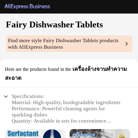
Fairy Dishwasher Tablets
Find more style
Fairy Dishwasher Tablets
products
with AliExpress Business
เครื่องล้างจานทำความ
Here are the products found in the
สะอาด
Specifications:
Material: High-quality, biodegradable ingredients
Performance: Powerful cleaning agents for
sparkling dishes
Quantity: Available in sets for convenience
Design: Pleasant, fairy-themed packaging
Usage: Ideal for automatic dishwashers