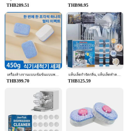
THB289.51
THB98.95
**Convenience and Accessibility**
Available in sets, these tablets are not only cost-
effective but also convenient for everyday use. The
fairy-themed packaging adds a touch of whimsy to
your kitchen, making the chore of dishwashing a
little more enjoyable. The tablets are designed to fit
perfectly in your automatic dishwasher, ensuring a
hassle-free experience. As a wholesale and vendor-
supplied product, you can be assured of consistent
quality and availability, making it an ideal choice
for both personal and commercial use.
เครื่องล้างจานแบบเข้มข้นแบบพกพาผงซักฟอกในครัวแบบครบวงจรเป็นมิตรกับสิ่งแวดล้อม
แท็บเล็ตกำจัดกลิ่น, แท็บเล็ตทำความสะอาดเครื่องล้างจาน, ลบขนาดและกลิ่นที่แข็งแกร่ง, คราบน้ำมันและเครื่องล้างจาน
THB399.70
THB125.59