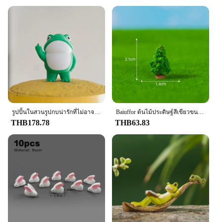
รูปปั้นในสวนรูปกบน่ารักที่ไม่อาจปฏิเสธได้สำหรับตกแต่งสวนรูปปั้นกบขนาดกลางของตกแต่งสวนด้วยเรซิ่นขนาดเล็ก
Baiuffor ต้นไม้ประดิษฐ์สีเขียวขนาดเล็กต้นไม้ประดิษฐ์สำหรับตกแต่งสวนอุปกรณ์ตกแต่งบ้านตุ๊กตาของตกแต่งสวนในเทพนิยาย
THB178.78
THB63.83