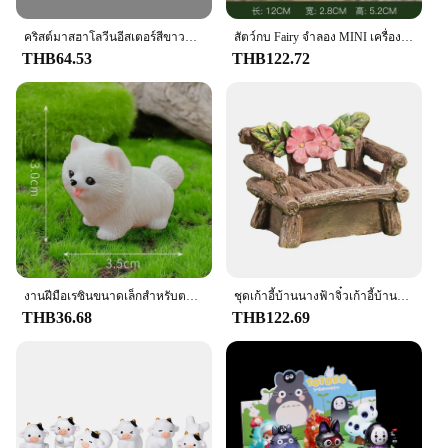
คริสต์มาสฮาโลวีนอีสเตอร์สีขาวกระต่ายFigurine DIY Home Kawaii Room Decor Miniature Fairy Gardenอุปกรณ์ตกแต่งโมเดิร์น
สัตว์กบ Fairy จําลอง MINI เครื่องประดับเรซิ่นตกแต่งสวน Miniature Figurines Home Micro LandscapeTerrarium CRAFT ของขวัญ
THB64.53
THB122.72
งานฝีมือเรซินขนาดเล็กสำหรับตกแต่งสวนบอนไซขนาดเล็ก1ชิ้นของตกแต่งสวนนางฟ้าน่ารักขนาดเล็กสุนัขลูกสุนัขสัตว์ของตกแต่ง
ชุดเก้าอี้บ้านนางฟ้าจิ๋วเก้าอี้บ้านสวนสวยทำจากเรซินน่ารักบ้านกระท่อมขนาดเล็กสำหรับตกแต่งสวนในเทพนิยาย
THB36.68
THB122.69