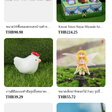
ขนาด3/6ชิ้นของตกแต่งบ้านทำจากเรซินผสมของตกแต่งในสวนนางฟ้าน่ารักขนาดเล็กพืชภูมิทัศน์ไมโครงานฝีมือแบบ DIY
Kawaii Totoro Hayao Miyazaki Anime Fairy Tale เอลฟ์ลึกลับกล่องกล่องตาบอดอะนิเมะรุ่นเด็กของขวัญวันเกิดห้องนอนตกแต่งบ้าน
THB90.98
THB224.25
งานฝีมือแบบทำมือรูปปั้นขนาดเล็กสวนนางฟ้าน่ารักเครื่องประดับรูปไก่ลูกไก่เครื่องประดับ henroost
ขนาดเล็กน่ารักดอกไม้ Fairy รูปปั้น Miniature การ์ตูนตกแต่งภูมิทัศน์ตุ๊กตาอุปกรณ์ House ตกแต่งครอบครัว
THB39.29
THB55.72