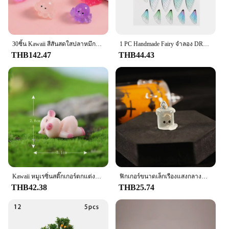
30ชิ้น Kawaii สีสันสดใสปลาหมึกปลาหมึกมินิเรซิ่นสัตว์การตกแต่งบ้านสวนนางฟ้า DIY อุปกรณ์ประดับตกแต่งบ้านตุ๊กตา
1 PC Handmade Fairy จําลอง DRAGONFLY Cicada Vivid ปีกวัสดุจี้ต่างหูแมลงปีกผีเสื้อเครื่องประดับทํา
THB142.47
THB44.43
Kawaii หมูเรซิ่นสติ๊กเกอร์ตกแต่งบ้าน Figurines ตุ๊กตา Moss Terrarium อุปกรณ์ตกแต่งภูมิทัศน์ Fairy Garden Miniatures ตกแต่งห้อง
ฟิกเกอร์ขนาดเล็กเรืองแสงกลางแจ้งในที่มืดแมวขนาดเล็กผีฟักทองค้างคาวเทียนประดับรูปปั้นภูมิทัศน์ขนาดเล็ก
THB42.38
THB25.74