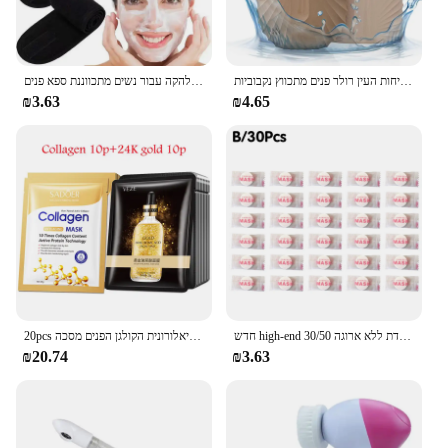
קרח פרצוף קרח הקרח קוביית יופי עיסוי קרח סיליקון עובש עבור נפיחות העין רולר פנים מתכווץ נקבוביות
רך מתנשא שיער אביזרים בנות ראש על הפנים לשטוף אמבטיה איפור הלהקה עבור נשים מתכווננת ספא פנים
₪3.63
₪4.65
חדש high-end 30/50 יח 'מסיכת פנים דחוסים מסיכת פנים ניידת ללא ארוגה מסיכת פנים ניידת ללא ארוגה
20pcs חומצה היאלורונית הקולגן הפנים מסכה skincare לחות מיצוק לחות מיצוק מסיכות פנים גיליון מסכה טיפול העור קוריאני
₪20.74
₪3.63