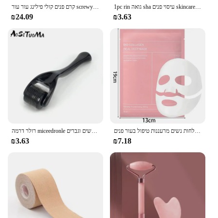
1pc rin גואה sha עיסוי פנים skincare guasha כלים פנים פנים מגרדים לעיסוי צוואר גב גוף עיסוי
קרם פנים קולי פילינג עור עור screwy עמוק ניקוי פנים ניקוי פנים
₪24.09
₪3.63
מסיכת ביו קולגן הבהרת לחות עמוק לכווץ נקבוביות הלילה מסכת לחות עדינה לחות נשים מרעננות טיפול בעור פנים
רולר דרמה miceedronle עם מחטי טיטניום כלי מיקרו מדהים לעור הפנים שיער זקן הקרקפת זקן נשים וגברים
₪3.63
₪7.18