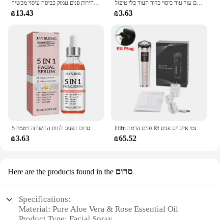
קוביית קרח פנים עובש סיליקון הקפאה יופי הרמת קרח כלי פנים עור עור כיסוי כדור העור כלי טיפול
חשמלי פנים ניקוי סוללה מופעל עמיד למים רטט פנים ניקוי מברשת 2 מהירות פנים עמוק כביסה עיסוי מכשיר
₪13.43
₪3.63
Hifu פנים הרמה Rf תדר גבוה אנטי אייג 'ינג פנים massager פנים microudent פנים פנים microent machine hifu machine
5 ב 1 לדעוך קווים עדינים מיצוק הפנים סרום הפנים לחות ההשחזה ויטמין c חומצה היאלורונית חומצה היאלורונית העור
₪3.63
₪65.52
סרום
Here are the products found in the
Specifications:
Material: Pure Aloe Vera & Rose Essential Oil
Product Type: Facial Spray