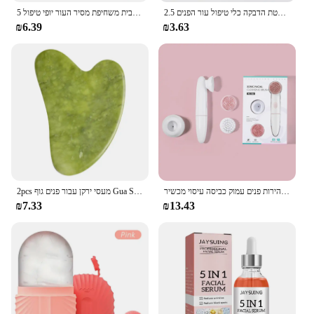
2.5 ס "מ * 5 מ 'קינסיולוגיה עבור הפנים הצוואר קו העיניים הרמת מסיר קמטים מדבקת קלטת הדבקה כלי טיפול עור הפנים bandagem elastica
5 ב 1 פנים ניקוי פנים נקבובית ניקוי פנים מעסה חשמלית עמוק ניקוי מברשת נקבובית משחיפת מסיר העור יופי טיפול
₪6.39
₪3.63
חשמלי פנים ניקוי סוללה מופעל עמיד למים רטט פנים ניקוי מברשת 2 מהירות פנים עמוק כביסה עיסוי מכשיר
2pcs מעסי ירקן עבור פנים גוף Gua Sha מגרד יופי פנים רולר סט טבעי גואש אבן עיסוי הרזיה עור מעלית טיפוח
₪7.33
₪13.43