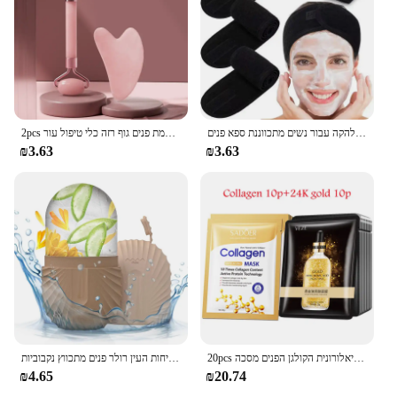
רך מתנשא שיער אביזרים בנות ראש על הפנים לשטוף אמבטיה איפור הלהקה עבור נשים מתכווננת ספא פנים
2pcs פנים רולר מעסה גושה לוח שרפים קמטים מסיר עיסוי רולר עבור הרמת פנים גוף רזה כלי טיפול עור
₪3.63
₪3.63
20pcs חומצה היאלורונית הקולגן הפנים מסכה skincare לחות מיצוק לחות מיצוק מסיכות פנים גיליון מסכה טיפול העור קוריאני
קרח פרצוף קרח הקרח קוביית יופי עיסוי קרח סיליקון עובש עבור נפיחות העין רולר פנים מתכווץ נקבוביות
₪4.65
₪20.74