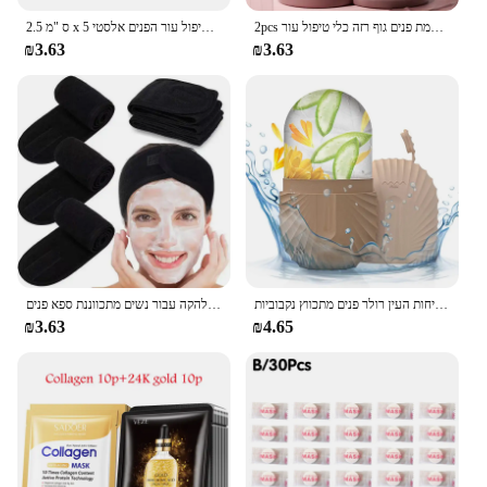
2pcs פנים רולר מעסה גושה לוח שרפים קמטים מסיר עיסוי רולר עבור הרמת פנים גוף רזה כלי טיפול עור
2.5 ס "מ x 5 מ 'קינסיולוגיה עבור הפנים הצוואר קו העין הרמת מסיר קמטים קלטת הדבקה כלי טיפול עור הפנים כלי טיפול עור הפנים אלסטי
₪3.63
₪3.63
קרח פרצוף קרח הקרח קוביית יופי עיסוי קרח סיליקון עובש עבור נפיחות העין רולר פנים מתכווץ נקבוביות
רך מתנשא שיער אביזרים בנות ראש על הפנים לשטוף אמבטיה איפור הלהקה עבור נשים מתכווננת ספא פנים
₪3.63
₪4.65