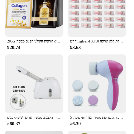
חדש high-end 30/50 יח 'מסיכת פנים דחוסים מסיכת פנים ניידת ללא ארוגה מסיכת פנים ניידת ללא ארוגה
20pcs חומצה היאלורונית הקולגן הפנים מסכה skincare לחות מיצוק לחות מיצוק מסיכות פנים גיליון מסכה טיפול העור קוריאני
₪20.74
₪3.63
5 ב 1 פנים ניקוי פנים נקבובית ניקוי פנים מעסה חשמלית עמוק ניקוי מברשת נקבובית משחיפת מסיר העור יופי טיפול
אוזון ספינת פנים חם ערפל אדים עבור פנים עמוק ניקוי מאדה מרסס סלון בית ספא טיפוח עור הלבנת, מכשיר אדים לטיפולי פנים
₪60.37
₪6.39