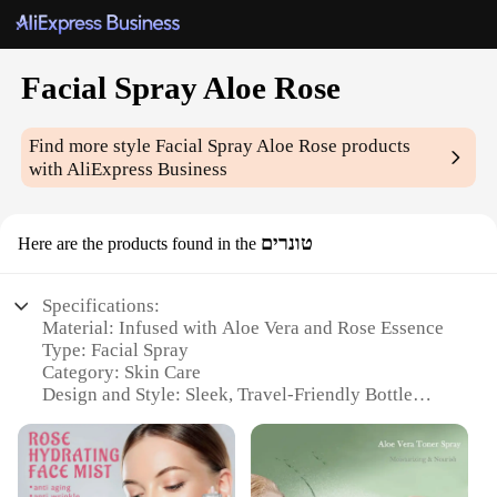
Facial Spray Aloe Rose
Find more style
Facial Spray Aloe Rose
products
with AliExpress Business
טונרים
Here are the products found in the
Specifications:
Material: Infused with Aloe Vera and Rose Essence
Type: Facial Spray
Category: Skin Care
Design and Style: Sleek, Travel-Friendly Bottle
Usage and Purpose: Hydration and Refreshment
Performance and Property: Lightweight, Non-
Greasy Formula
Parts and Accessories: Includes a Mist Sprayer for