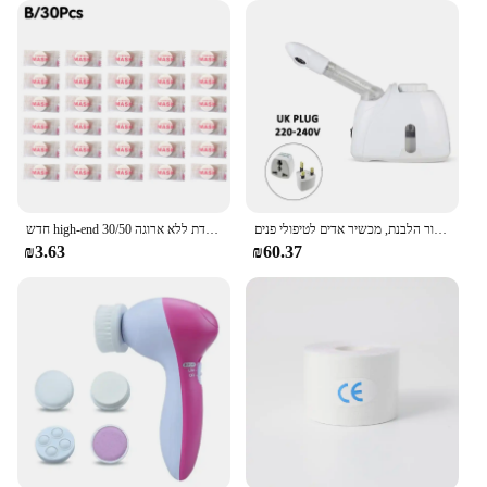
אוזון ספינת פנים חם ערפל אדים עבור פנים עמוק ניקוי מאדה מרסס סלון בית ספא טיפוח עור הלבנת, מכשיר אדים לטיפולי פנים
חדש high-end 30/50 יח 'מסיכת פנים דחוסים מסיכת פנים ניידת ללא ארוגה מסיכת פנים ניידת ללא ארוגה
₪3.63
₪60.37