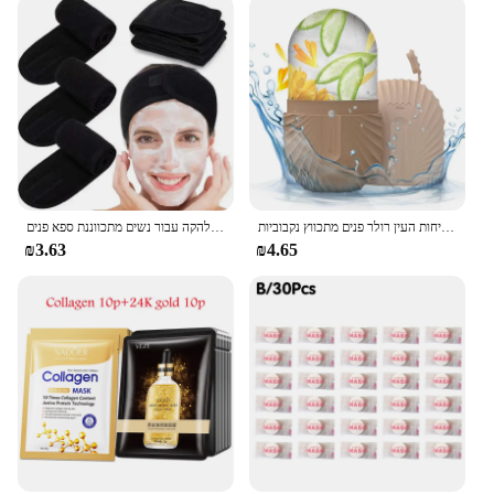
קרח פרצוף קרח הקרח קוביית יופי עיסוי קרח סיליקון עובש עבור נפיחות העין רולר פנים מתכווץ נקבוביות
רך מתנשא שיער אביזרים בנות ראש על הפנים לשטוף אמבטיה איפור הלהקה עבור נשים מתכווננת ספא פנים
₪3.63
₪4.65