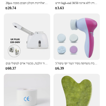
חדש high-end 30/50 יח 'מסיכת פנים דחוסים מסיכת פנים ניידת ללא ארוגה מסיכת פנים ניידת ללא ארוגה
20pcs חומצה היאלורונית הקולגן הפנים מסכה skincare לחות מיצוק לחות מיצוק מסיכות פנים גיליון מסכה טיפול העור קוריאני
₪20.74
₪3.63
5 ב 1 פנים ניקוי פנים נקבובית ניקוי פנים מעסה חשמלית עמוק ניקוי מברשת נקבובית משחיפת מסיר העור יופי טיפול
אוזון ספינת פנים חם ערפל אדים עבור פנים עמוק ניקוי מאדה מרסס סלון בית ספא טיפוח עור הלבנת, מכשיר אדים לטיפולי פנים
₪60.37
₪6.39