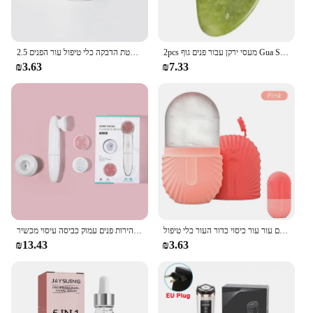
2pcs מעסי ירקן עבור פנים גוף Gua Sha מגרד יופי פנים רולר סט טבעי גואש אבן עיסוי הרזיה עור מעלית טיפוח
2.5 ס "מ * 5 מ 'קינסיולוגיה עבור הפנים הצוואר קו העיניים הרמת מסיר קמטים מדבקת קלטת הדבקה כלי טיפול עור הפנים bandagem elastica
₪3.63
₪7.33
קוביית קרח פנים עובש סיליקון הקפאה יופי הרמת קרח כלי פנים עור עור כיסוי כדור העור כלי טיפול
חשמלי פנים ניקוי סוללה מופעל עמיד למים רטט פנים ניקוי מברשת 2 מהירות פנים עמוק כביסה עיסוי מכשיר
₪13.43
₪3.63