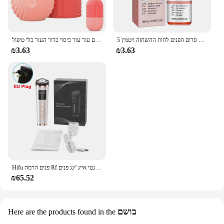
5 ב 1 לדעוך קווים עדינים מיצוק הפנים סרום הפנים לחות ההשחזה ויטמין c חומצה היאלורונית חומצה היאלורונית העור
קוביית קרח פנים עובש סיליקון הקפאה יופי הרמת קרח כלי פנים עור עור כיסוי כדור העור כלי טיפול
₪3.63
₪3.63
Hifu פנים הרמה Rf תדר גבוה אנטי אייג 'ינג פנים massager פנים microudent פנים פנים microent machine hifu machine
₪65.52
בושם
Here are the products found in the