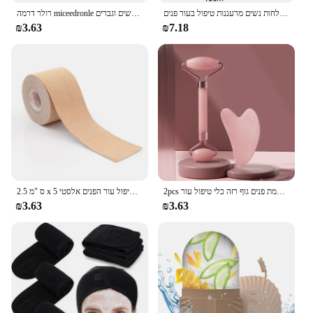
מסיכת ביו קולגן הבהרת לחות עמוק לכווץ נקבוביות הלילה מסכת לחות עדינה לחות נשים מרעננות טיפול בעור פנים
רולר דרמה miceedronle עם מחטי טיטניום כלי מיקרו מדהים לעור הפנים שיער זקן הקרקפת זקן נשים וגברים
₪3.63
₪7.18
2pcs פנים רולר מעסה גושה לוח שרפים קמטים מסיר עיסוי רולר עבור הרמת פנים גוף רזה כלי טיפול עור
2.5 ס "מ x 5 מ 'קינסיולוגיה עבור הפנים הצוואר קו העין הרמת מסיר קמטים קלטת הדבקה כלי טיפול עור הפנים כלי טיפול עור הפנים אלסטי
₪3.63
₪3.63