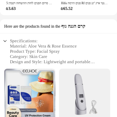
Hifu פנים הרמה Rf תדר גבוה אנטי אייג 'ינג פנים massager פנים microudent פנים פנים microent machine hifu machine
5 ב 1 לדעוך קווים עדינים מיצוק הפנים סרום הפנים לחות ההשחזה ויטמין c חומצה היאלורונית חומצה היאלורונית העור
₪3.63
₪65.52
קרם הגנה גוף
Here are the products found in the
Specifications:
Material: Aloe Vera & Rose Essence
Product Type: Facial Spray
Category: Skin Care
Design and Style: Lightweight and portable
Usage and Purpose: Hydration and skin protection
Performance and Property: Refreshing and soothing
Parts and Accessories: None
Features:
|Vendors|
**Refreshing Hydration for Your Skin**
Indulge in the luxurious experience of the Facial
Spray Aloe Rose, a must-have addition to your