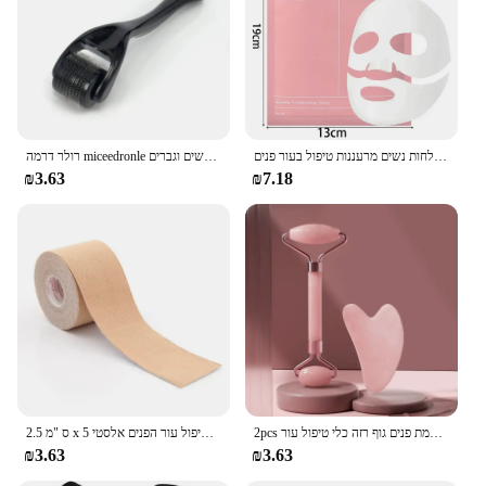
מסיכת ביו קולגן הבהרת לחות עמוק לכווץ נקבוביות הלילה מסכת לחות עדינה לחות נשים מרעננות טיפול בעור פנים
רולר דרמה miceedronle עם מחטי טיטניום כלי מיקרו מדהים לעור הפנים שיער זקן הקרקפת זקן נשים וגברים
₪3.63
₪7.18
2pcs פנים רולר מעסה גושה לוח שרפים קמטים מסיר עיסוי רולר עבור הרמת פנים גוף רזה כלי טיפול עור
2.5 ס "מ x 5 מ 'קינסיולוגיה עבור הפנים הצוואר קו העין הרמת מסיר קמטים קלטת הדבקה כלי טיפול עור הפנים כלי טיפול עור הפנים אלסטי
₪3.63
₪3.63