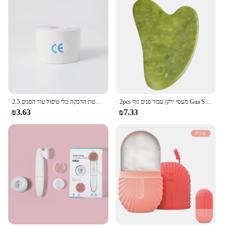
2pcs מעסי ירקן עבור פנים גוף Gua Sha מגרד יופי פנים רולר סט טבעי גואש אבן עיסוי הרזיה עור מעלית טיפוח
2.5 ס "מ * 5 מ 'קינסיולוגיה עבור הפנים הצוואר קו העיניים הרמת מסיר קמטים מדבקת קלטת הדבקה כלי טיפול עור הפנים bandagem elastica
₪3.63
₪7.33