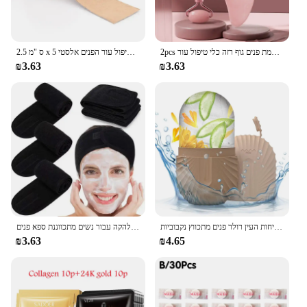
2pcs פנים רולר מעסה גושה לוח שרפים קמטים מסיר עיסוי רולר עבור הרמת פנים גוף רזה כלי טיפול עור
2.5 ס "מ x 5 מ 'קינסיולוגיה עבור הפנים הצוואר קו העין הרמת מסיר קמטים קלטת הדבקה כלי טיפול עור הפנים כלי טיפול עור הפנים אלסטי
₪3.63
₪3.63
קרח פרצוף קרח הקרח קוביית יופי עיסוי קרח סיליקון עובש עבור נפיחות העין רולר פנים מתכווץ נקבוביות
רך מתנשא שיער אביזרים בנות ראש על הפנים לשטוף אמבטיה איפור הלהקה עבור נשים מתכווננת ספא פנים
₪3.63
₪4.65