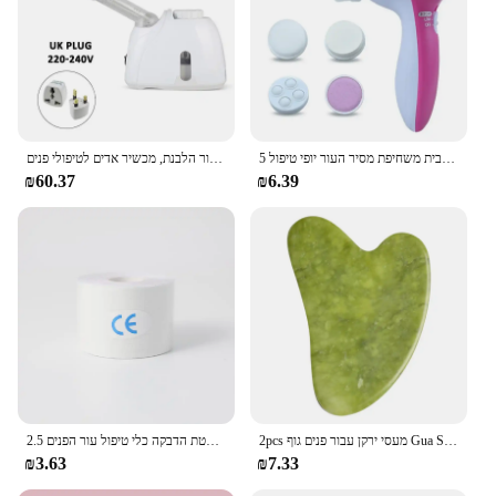
5 ב 1 פנים ניקוי פנים נקבובית ניקוי פנים מעסה חשמלית עמוק ניקוי מברשת נקבובית משחיפת מסיר העור יופי טיפול
אוזון ספינת פנים חם ערפל אדים עבור פנים עמוק ניקוי מאדה מרסס סלון בית ספא טיפוח עור הלבנת, מכשיר אדים לטיפולי פנים
₪60.37
₪6.39
2pcs מעסי ירקן עבור פנים גוף Gua Sha מגרד יופי פנים רולר סט טבעי גואש אבן עיסוי הרזיה עור מעלית טיפוח
2.5 ס "מ * 5 מ 'קינסיולוגיה עבור הפנים הצוואר קו העיניים הרמת מסיר קמטים מדבקת קלטת הדבקה כלי טיפול עור הפנים bandagem elastica
₪3.63
₪7.33