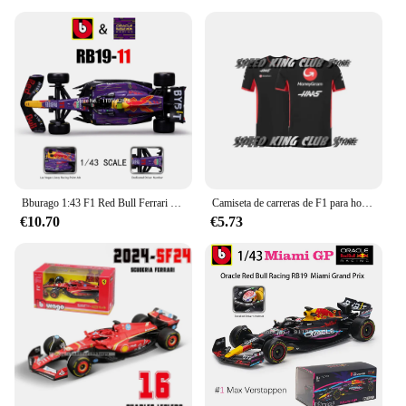
Bburago 1:43 F1 Red Bull Ferrari Mercedes Benz Aston Martin McLaren Alfa Romeo coche de lujo de aleación modelo de coche fundido a presión serie de juguetes
Camiseta de carreras de F1 para hombre y mujer, camisa de manga corta transpirable, camisetas de ciclismo, Tops de secado rápido, verano, 2024
€10.70
€5.73