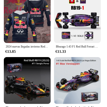
available for sale, making it easy for vendors to
stock up and offer a diverse range of models to their
customers. Whether you're a seasoned collector or a
newcomer to the hobby, this collection promises to
deliver the joy of owning a piece of racing history.
2024 nuevas llegadas invierno Red Bull & Infiniti Teamline Racing Fórmula 1 cordón 3D impreso Sudadera con capucha concurso F1 Racing adulto
Bburago 1:43 F1 Red Bull Ferrari Mercedes Benz Aston Martin McLaren Alfa Romeo coche de aleación de lujo fundido a presión modelo de coche serie de Juguetes
€13.85
€11.33