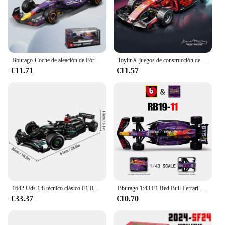
Bburago-Coche de aleación de Fórmula 1, modelo de coche fundido a presión, 1:43, 2023, nuevo equipo McLaren F1, MCL60 4 # Lando Norris 81 # Oscar Piastri
ToylinX-juegos de construcción de coches MOC, bloques de construcción de automóviles con Control remoto, modelo coleccionable, Kits de coches, juguetes de construcción
€11.71
€11.57
1642 Uds 1:8 técnico clásico F1 Racing 42171 bloques de construcción de rendimiento técnico Kit de modelos de supercoche DIY juguetes regalos para niños
Bburago 1:43 F1 Red Bull Ferrari Mercedes Benz Aston Martin McLaren Alfa Romeo coche de lujo de aleación modelo de coche fundido a presión serie de juguetes
€33.37
€10.70