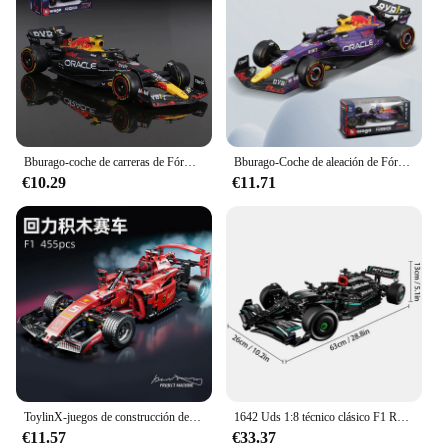
Bburago-coche de carreras de Fórmula 1:43 2023 RB19 #1 #11 Red Bull F1, simulación estática, aleación fundida a presión
Bburago-Coche de aleación de Fórmula 1, modelo de coche fundido a presión, 1:43, 2023, nuevo equipo McLaren F1, MCL60 4 # Lando Norris 81 # Oscar Piastri
€10.29
€11.71
ToylinX-juegos de construcción de coches MOC, bloques de construcción de automóviles con Control remoto, modelo coleccionable, Kits de coches, juguetes de construcción
1642 Uds 1:8 técnico clásico F1 Racing 42171 bloques de construcción de rendimiento técnico Kit de modelos de supercoche DIY juguetes regalos para niños
€11.57
€33.37