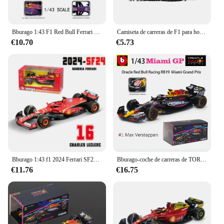
Bburago 1:43 F1 Red Bull Ferrari Mercedes Benz Aston Martin McLaren Alfa Romeo coche de lujo de aleación modelo de coche fundido a presión serie de juguetes
Camiseta de carreras de F1 para hombre y mujer, camisa de manga corta transpirable, camisetas de ciclismo, Tops de secado rápido, verano, 2024
€10.70
€5.73
Bburago 1:43 f1 2024 Ferrari SF24 # 16 lecler # 55 sainz jr. legierung auto druckguss modelo spielzeug sammlung erste reihenfolge
Bburago-coche de carreras de TORO ROJO RB19, juguete de aleación, 1:43, 2023, F1, Miami GP 1 # Verstappen 11 # Perez
€11.76
€16.75