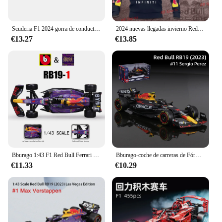
Scuderia F1 2024 gorra de conductor de Charles Leclerc, gorra GP de Monaco, F1 Scuderia 2024, gorra de conductor de Carlos Sainz, gorra GP de España, gorra de Fórmula 1
2024 nuevas llegadas invierno Red Bull & Infiniti Teamline Racing Fórmula 1 cordón 3D impreso Sudadera con capucha concurso F1 Racing adulto
€13.27
€13.85
Bburago 1:43 F1 Red Bull Ferrari Mercedes Benz Aston Martin McLaren Alfa Romeo coche de aleación de lujo fundido a presión modelo de coche serie de Juguetes
Bburago-coche de carreras de Fórmula 1:43 2023 RB19 #1 #11 Red Bull F1, simulación estática, aleación fundida a presión
€11.33
€10.29