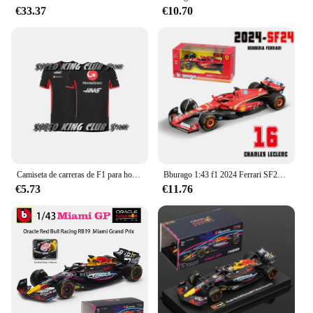
€33.37
€10.70
Camiseta de carreras de F1 para hombre y mujer, camisa de manga corta transpirable, camisetas de ciclismo, Tops de secado rápido, verano, 2024
Bburago 1:43 f1 2024 Ferrari SF24 # 16 lecler # 55 sainz jr. legierung auto druckguss modelo spielzeug sammlung erste reihenfolge
€5.73
€11.76