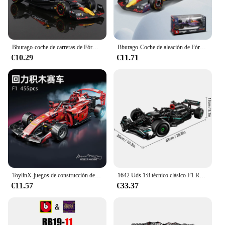
Bburago-coche de carreras de Fórmula 1:43 2023 RB19 #1 #11 Red Bull F1, simulación estática, aleación fundida a presión
Bburago-Coche de aleación de Fórmula 1, modelo de coche fundido a presión, 1:43, 2023, nuevo equipo McLaren F1, MCL60 4 # Lando Norris 81 # Oscar Piastri
€10.29
€11.71
ToylinX-juegos de construcción de coches MOC, bloques de construcción de automóviles con Control remoto, modelo coleccionable, Kits de coches, juguetes de construcción
1642 Uds 1:8 técnico clásico F1 Racing 42171 bloques de construcción de rendimiento técnico Kit de modelos de supercoche DIY juguetes regalos para niños
€11.57
€33.37