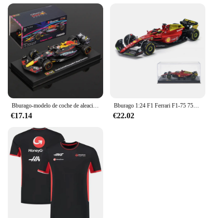
Bburago-modelo de coche de aleación para niños, Oracle juguete de Red Bull Racing, Miami Grand Prix 2023, 1:43 F1 RB19, 1 # Verstappen 11 # Perez Redbull Diecast
Bburago 1:24 F1 Ferrari F1-75 75o Aniversario # 16 Leclerc # 55 Sainz Monza italiano GP vehículo de aleación coches fundidos a presión modelo juguetes regalo
€17.14
€22.02