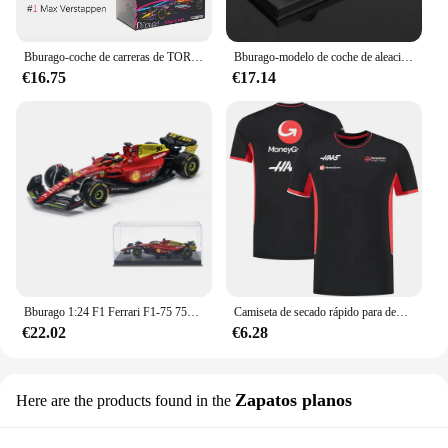
Bburago-coche de carreras de TORO ROJO RB19, juguete de aleación, 1:43, 2023, F1, Miami GP 1 # Verstappen 11 # Perez
Bburago-modelo de coche de aleación para niños, Oracle juguete de Red Bull Racing, Miami Grand Prix 2023, 1:43 F1 RB19, 1 # Verstappen 11 # Perez Redbull Diecast
€16.75
€17.14
Bburago 1:24 F1 Ferrari F1-75 75o Aniversario # 16 Leclerc # 55 Sainz Monza italiano GP vehículo de aleación coches fundidos a presión modelo juguetes regalo
Camiseta de secado rápido para deportes al aire libre, camisa informal de moda, estilo de equipo, gran oferta, V1, Moneygram, nueva
€22.02
€6.28
Zapatos planos
Here are the products found in the