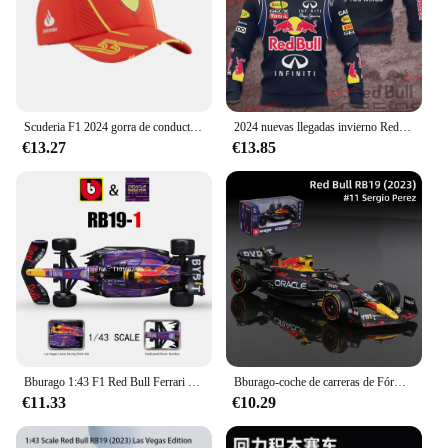
making these models not just collectibles but also a
conversation starter for any enthusiast.
Scuderia F1 2024 gorra de conductor de Charles Leclerc, gorra GP de Monaco, F1 Scuderia 2024, gorra de conductor de Carlos Sainz, gorra GP de España, gorra de Fórmula 1
2024 nuevas llegadas invierno Red Bull & Infiniti Teamline Racing Fórmula 1 cordón 3D impreso Sudadera con capucha concurso F1 Racing adulto
€13.27
€13.85
Bburago 1:43 F1 Red Bull Ferrari Mercedes Benz Aston Martin McLaren Alfa Romeo coche de aleación de lujo fundido a presión modelo de coche serie de Juguetes
Bburago-coche de carreras de Fórmula 1:43 2023 RB19 #1 #11 Red Bull F1, simulación estática, aleación fundida a presión
€11.33
€10.29