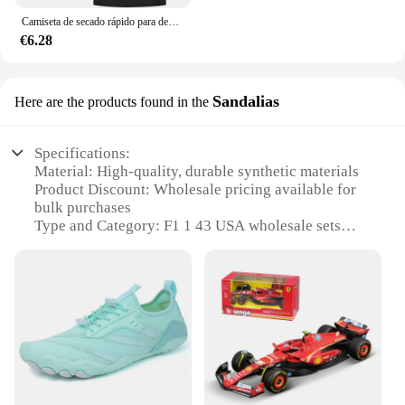
Camiseta de secado rápido para deportes al aire libre, camisa informal de moda, estilo de equipo, gran oferta, V1, Moneygram, nueva
€6.28
Sandalias
Here are the products found in the
Specifications:
Material: High-quality, durable synthetic materials
Product Discount: Wholesale pricing available for
bulk purchases
Type and Category: F1 1 43 USA wholesale sets
Design and Style: Authentic F1 racing replicas
Usage and Purpose: Collectible and display items
for F1 enthusiasts
Typical Adaptive Scenario: Ideal for showcasing in
homes, offices, or retail spaces
Shape or Size or Weight or Quantity: Compact,
lightweight models with a scaled-down size for easy
handling