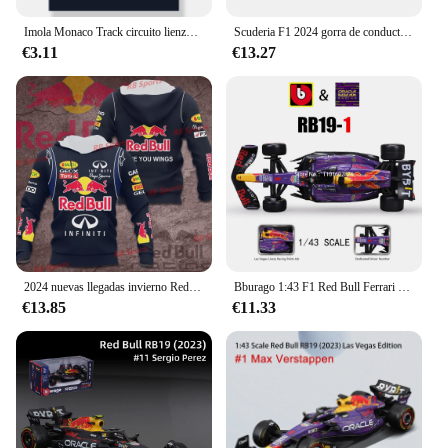
Imola Monaco Track circuito lienzo pintura F1 arte nórdico carteles e impresiones, imágenes de pared para decoración de sala de estar, fórmula 1
Scuderia F1 2024 gorra de conductor de Charles Leclerc, gorra GP de Monaco, F1 Scuderia 2024, gorra de conductor de Carlos Sainz, gorra GP de España, gorra de Fórmula 1
€3.11
€13.27
2024 nuevas llegadas invierno Red Bull & Infiniti Teamline Racing Fórmula 1 cordón 3D impreso Sudadera con capucha concurso F1 Racing adulto
Bburago 1:43 F1 Red Bull Ferrari Mercedes Benz Aston Martin McLaren Alfa Romeo coche de aleación de lujo fundido a presión modelo de coche serie de Juguetes
€13.85
€11.33