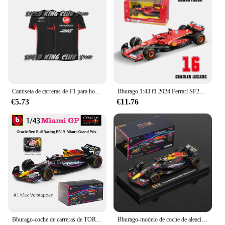
Camiseta de carreras de F1 para hombre y mujer, camisa de manga corta transpirable, camisetas de ciclismo, Tops de secado rápido, verano, 2024
Bburago 1:43 f1 2024 Ferrari SF24 # 16 lecler # 55 sainz jr. legierung auto druckguss modelo spielzeug sammlung erste reihenfolge
€5.73
€11.76
Bburago-coche de carreras de TORO ROJO RB19, juguete de aleación, 1:43, 2023, F1, Miami GP 1 # Verstappen 11 # Perez
Bburago-modelo de coche de aleación para niños, Oracle juguete de Red Bull Racing, Miami Grand Prix 2023, 1:43 F1 RB19, 1 # Verstappen 11 # Perez Redbull Diecast