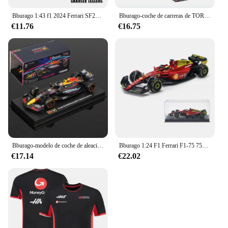
Bburago 1:43 f1 2024 Ferrari SF24 # 16 lecler # 55 sainz jr. legierung auto druckguss modelo spielzeug sammlung erste reihenfolge
Bburago-coche de carreras de TORO ROJO RB19, juguete de aleación, 1:43, 2023, F1, Miami GP 1 # Verstappen 11 # Perez
€11.76
€16.75
Bburago-modelo de coche de aleación para niños, Oracle juguete de Red Bull Racing, Miami Grand Prix 2023, 1:43 F1 RB19, 1 # Verstappen 11 # Perez Redbull Diecast
Bburago 1:24 F1 Ferrari F1-75 75o Aniversario # 16 Leclerc # 55 Sainz Monza italiano GP vehículo de aleación coches fundidos a presión modelo juguetes regalo
€17.14
€22.02