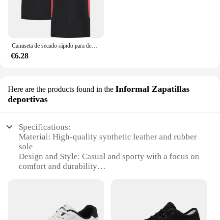
Camiseta de secado rápido para deportes al aire libre, camisa informal de moda, estilo de equipo, gran oferta, V1, Moneygram, nueva
€6.28
Informal Zapatillas
Here are the products found in the
deportivas
Specifications:
Material: High-quality synthetic leather and rubber
sole
Design and Style: Casual and sporty with a focus on
comfort and durability
Usage and Purpose: Ideal for everyday wear, sports
activities, or as a collectible item
Typical Adaptive Scenario: Suitable for both indoor
and outdoor environments
Shape or Size or Weight or Quantity: Standard size