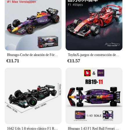
Bburago-Coche de aleación de Fórmula 1, modelo de coche fundido a presión, 1:43, 2023, nuevo equipo McLaren F1, MCL60 4 # Lando Norris 81 # Oscar Piastri
ToylinX-juegos de construcción de coches MOC, bloques de construcción de automóviles con Control remoto, modelo coleccionable, Kits de coches, juguetes de construcción
€11.71
€11.57
1642 Uds 1:8 técnico clásico F1 Racing 42171 bloques de construcción de rendimiento técnico Kit de modelos de supercoche DIY juguetes regalos para niños
Bburago 1:43 F1 Red Bull Ferrari Mercedes Benz Aston Martin McLaren Alfa Romeo coche de lujo de aleación modelo de coche fundido a presión serie de juguetes