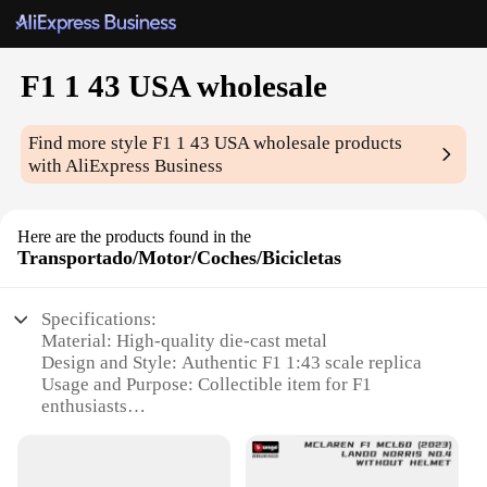
F1 1 43 USA wholesale
Find more style
F1 1 43 USA wholesale
products
with AliExpress Business
Here are the products found in the
Transportado/Motor/Coches/Bicicletas
Specifications:
Material: High-quality die-cast metal
Design and Style: Authentic F1 1:43 scale replica
Usage and Purpose: Collectible item for F1
enthusiasts
Performance and Property: Durable and detailed
craftsmanship
Parts and Accessories: Comes with display stand