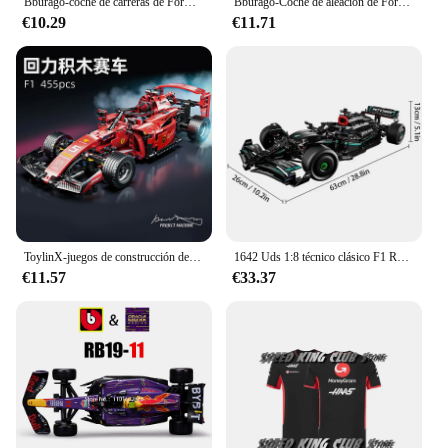
Bburago-coche de carreras de Fórmula 1:43 2023 RB19 #1 #11 Red Bull F1, simulación estática, aleación fundida a presión
Bburago-Coche de aleación de Fórmula 1, modelo de coche fundido a presión, 1:43, 2023, nuevo equipo McLaren F1, MCL60 4 # Lando Norris 81 # Oscar Piastri
€10.29
€11.71
ToylinX-juegos de construcción de coches MOC, bloques de construcción de automóviles con Control remoto, modelo coleccionable, Kits de coches, juguetes de construcción
1642 Uds 1:8 técnico clásico F1 Racing 42171 bloques de construcción de rendimiento técnico Kit de modelos de supercoche DIY juguetes regalos para niños
€11.57
€33.37