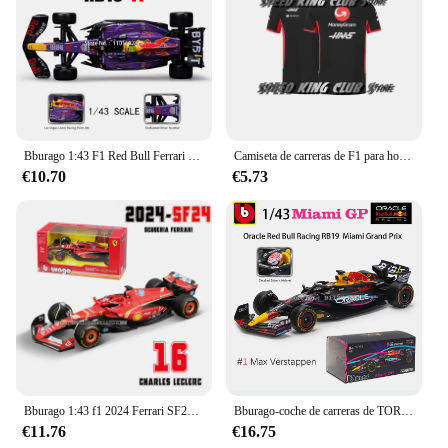
Bburago 1:43 F1 Red Bull Ferrari Mercedes Benz Aston Martin McLaren Alfa Romeo coche de lujo de aleación modelo de coche fundido a presión serie de juguetes
Camiseta de carreras de F1 para hombre y mujer, camisa de manga corta transpirable, camisetas de ciclismo, Tops de secado rápido, verano, 2024
€10.70
€5.73
Bburago 1:43 f1 2024 Ferrari SF24 # 16 lecler # 55 sainz jr. legierung auto druckguss modelo spielzeug sammlung erste reihenfolge
Bburago-coche de carreras de TORO ROJO RB19, juguete de aleación, 1:43, 2023, F1, Miami GP 1 # Verstappen 11 # Perez
€11.76
€16.75