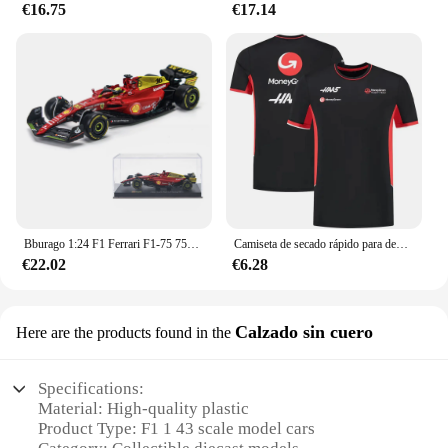
€16.75
€17.14
Bburago 1:24 F1 Ferrari F1-75 75o Aniversario # 16 Leclerc # 55 Sainz Monza italiano GP vehículo de aleación coches fundidos a presión modelo juguetes regalo
Camiseta de secado rápido para deportes al aire libre, camisa informal de moda, estilo de equipo, gran oferta, V1, Moneygram, nueva
€22.02
€6.28
Calzado sin cuero
Here are the products found in the
Specifications:
Material: High-quality plastic
Product Type: F1 1 43 scale model cars