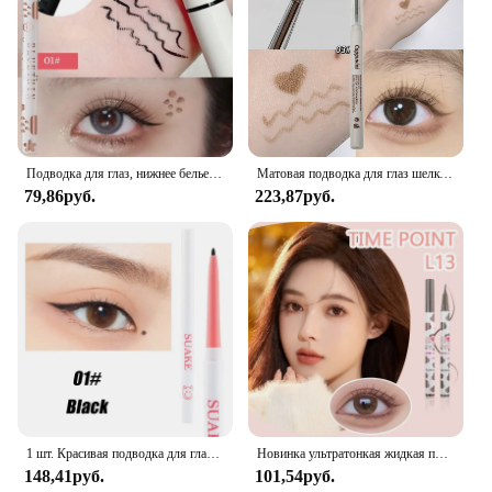
clients or customers.
Подводка для глаз, нижнее белье из шелкопряда, не размазывается, тонкая натуральная Водостойкая Подводка для глаз, красивый макияж
Матовая подводка для глаз шелкопряда, гелевая ручка, водостойкая, не цветущая, быстросохнущая подводка для глаз, карандаш для чая, коричневые тени для век, ручка для макияжа
79,86руб.
223,87руб.
1 шт. Красивая подводка для глаз Карандаш подводка для глаз гелевая ручка водостойкая стойкая черная коричневая подводка для глаз для начинающих макияж глаз
Новинка ультратонкая жидкая подводка для глаз фиолетовые синие тени Карандаш корейский макияж для женщин быстросохнущая гладкая Лежащая шелковая ручка для ресниц
148,41руб.
101,54руб.