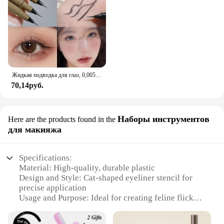
Жидкая подводка для глаз, 0,005 мм, матовая гладкая быстросохнущая водостойкая ультратонкая подводка для глаз, зеркальная ручка, не размазывающаяся, корейский макияж
70,14руб.
Наборы инструментов
Here are the products found in the
для макияжа
Specifications:
Material: High-quality, durable plastic
Design and Style: Cat-shaped eyeliner stencil for
precise application
Usage and Purpose: Ideal for creating feline flicks
with ease
Performance and Property: Lightweight and easy to