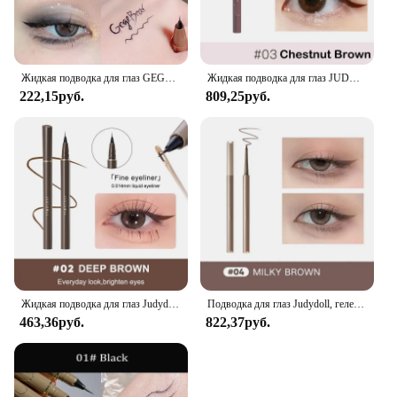
Жидкая подводка для глаз GEGE BEAR, водостойкая жидкая подводка для глаз для ежедневного использования, стойкая к размазыванию, долговечная подводка для глаз
Жидкая подводка для глаз JUDYDOLL, водостойкая Стойкая подводка для глаз, карандаш для нижних ресниц, быстросохнущий, не цветущий, натуральный косметический инструмент
222,15руб.
809,25руб.
Жидкая подводка для глаз Judydoll, ультратонкая водостойкая, 24 часа, не размазывается, долговечная, черная, коричневая, зеркальная ручка для веснушек
Подводка для глаз Judydoll, гелевая ручка, тонкая, гладкая, водостойкая, стойкая, не размазывающаяся, подводка для глаз, карандаш
463,36руб.
822,37руб.