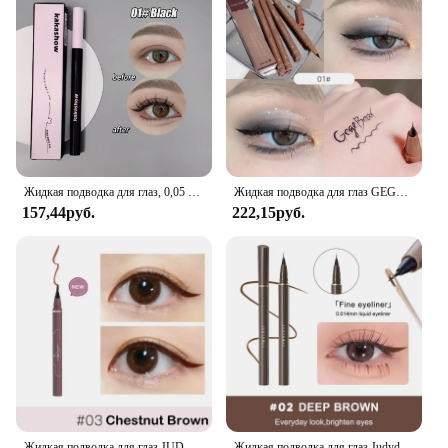
Жидкая подводка для глаз, 0,05 мм, матовая гладкая быстросохнущая водостойкая ультратонкая подводка для глаз, зеркальная ручка, не размазывающаяся, корейский макияж
Жидкая подводка для глаз GEGE BEAR, водостойкая жидкая подводка для глаз для ежедневного использования, стойкая к размазыванию, долговечная подводка для глаз
157,44руб.
222,15руб.
Жидкая подводка для глаз JUDYDOLL, водостойкая Стойкая подводка для глаз, карандаш для нижних ресниц, быстросохнущий, не цветущий, натуральный косметический инструмент
Жидкая подводка для глаз Judydoll, ультратонкая водостойкая, 24 часа, не размазывается, долговечная, черная, коричневая, зеркальная ручка для веснушек