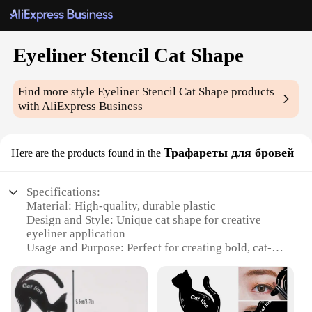
Eyeliner Stencil Cat Shape
Find more style
Eyeliner Stencil Cat Shape
products
with AliExpress Business
Трафареты для бровей
Here are the products found in the
Specifications:
Material: High-quality, durable plastic
Design and Style: Unique cat shape for creative
eyeliner application
Usage and Purpose: Perfect for creating bold, cat-
eye looks with precision
Performance and Property: Easy-to-use, reusable,
and lightweight
Shape or Size or Weight or Quantity: One cat-