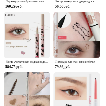
Перламутровые бриллиантовые золотые жидкие тени для век, подводка для глаз, водостойкая блестящая подводка для глаз, розовое золото, белая подводка для глаз, ручка, корейский макияж
Быстросохнущая подводка для глаз, карандаш для макияжа, долговечная гладкая матовая подводка для глаз, водостойкая жидкая подводка для глаз с защитой от размазывания, ручка для глаз, косметика
160,29руб.
56,56руб.
Flortte ультратонкая жидкая подводка для глаз и Лежащая шелковая ручка водостойкая долговечная подводка для глаз без пятен карандаш-аппликатор
Подводка для глаз, нижнее белье из шелкопряда, не размазывается, тонкая натуральная Водостойкая Подводка для глаз, красивый макияж
584,75руб.
79,86руб.