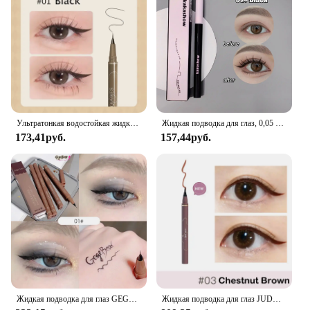
Ультратонкая водостойкая жидкая подводка для глаз корейский макияж для женщин быстросохнущая гладкая подводка для глаз долговечная Нижняя ресница косметика
Жидкая подводка для глаз, 0,05 мм, матовая гладкая быстросохнущая водостойкая ультратонкая подводка для глаз, зеркальная ручка, не размазывающаяся, корейский макияж
173,41руб.
157,44руб.
Жидкая подводка для глаз GEGE BEAR, водостойкая жидкая подводка для глаз для ежедневного использования, стойкая к размазыванию, долговечная подводка для глаз
Жидкая подводка для глаз JUDYDOLL, водостойкая Стойкая подводка для глаз, карандаш для нижних ресниц, быстросохнущий, не цветущий, натуральный косметический инструмент