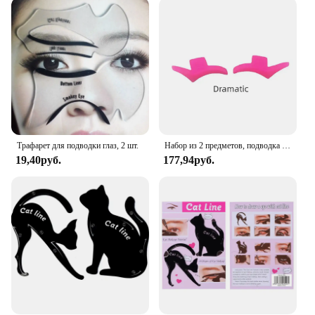
performances or special occasions; it's a versatile
tool that can be used in a variety of scenarios. Its
lightweight design makes it easy to handle, while
the reusable nature of the stencil means you can
enjoy the benefits of a professional-grade tool
without the cost. Whether you're a makeup artist
looking to impress clients or a beauty enthusiast
looking to add a touch of creativity to your daily
routine, this stencil is a must-have.
Трафарет для подводки глаз, 2 шт.
Набор из 2 предметов, подводка для глаз, профессиональные подводки для глаз, подводка для глаз, подводка для глаз, инструменты в стиле стрельбы
**A Tool for Everyone**
19,40руб.
177,94руб.
Whether you're a seasoned professional or a beauty
novice, the Eyeliner Stencil Cat Shape is designed
to be user-friendly. Its simple yet effective design
allows for easy application, making it perfect for
beginners who are looking to create intricate eye
looks with ease. The cat shape is also a hit with
vendors and suppliers looking to offer a unique and
sought-after product to their customers. This
eyeliner stencil is not just a tool; it's a gateway to
unleashing your creativity and enhancing your eye