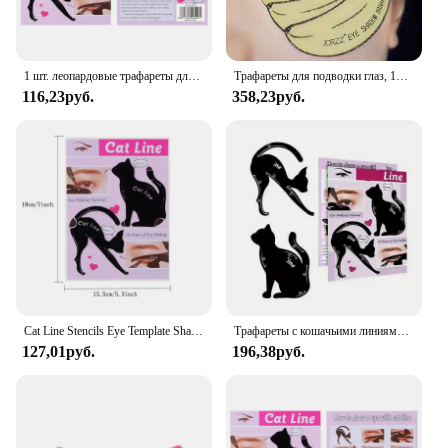
1 шт. леопардовые трафареты для подводки глаз, шаблон для глаз, моделирующая модель, легко макияж, трафареты для кошачьей линии, карточка для подводки глаз, инструмент для формирования макияжа глаз
Трафареты для подводки глаз, 15 пар, для теней, кошачий глаз, подводка рыбий хвост, шаблон, инструменты для коррекции формы глаз, инструмент для макияжа
116,23руб.
358,23руб.
Cat Line Stencils Eye Template Shaper Model Easy To Make Up Eyeliner Card for Eye Makeup Tools
Трафареты с кошачьими линиями 2 шт., шаблон для формирования глаз, модель, легкая в использовании карта, инструменты для макияжа глаз, форма, трафарет для подводки
127,01руб.
196,38руб.