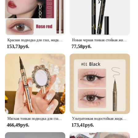
Красная подводка для глаз, жидкая гелевая ручка, водостойкая, стойкая, быстросохнущая, Гладкий макияж, красивая матовая подводка для глаз, карандаш для глаз, косметика
Новая черная тонкая стойкая жидкая подводка для глаз водная ручка водонепроницаемые быстросохнущие инструменты для макияжа
153,73руб.
77,58руб.
Мягкая тонкая подводка для глаз карандаш с зеркалом быстросохнущая стойкая черная водостойкая Корейская подводка для глаз для макияжа
Ультратонкая водостойкая жидкая подводка для глаз корейский макияж для женщин быстросохнущая гладкая подводка для глаз долговечная Нижняя ресница косметика
466,49руб.
173,41руб.