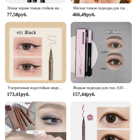
Новая черная тонкая стойкая жидкая подводка для глаз водная ручка водонепроницаемые быстросохнущие инструменты для макияжа
Мягкая тонкая подводка для глаз карандаш с зеркалом быстросохнущая стойкая черная водостойкая Корейская подводка для глаз для макияжа
77,58руб.
466,49руб.
Ультратонкая водостойкая жидкая подводка для глаз корейский макияж для женщин быстросохнущая гладкая подводка для глаз долговечная Нижняя ресница косметика
Жидкая подводка для глаз, 0,05 мм, матовая гладкая быстросохнущая водостойкая ультратонкая подводка для глаз, зеркальная ручка, не размазывающаяся, корейский макияж
173,41руб.
157,44руб.