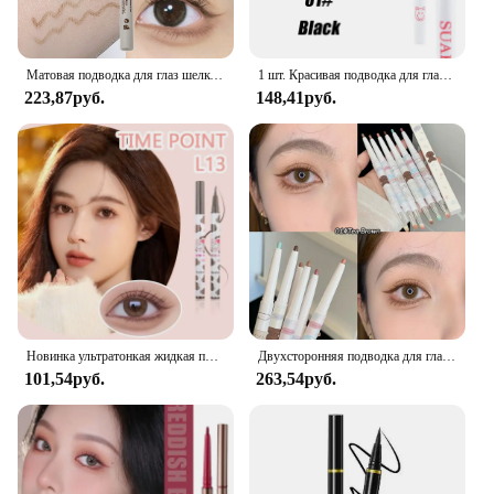
Матовая подводка для глаз шелкопряда, гелевая ручка, водостойкая, не цветущая, быстросохнущая подводка для глаз, карандаш для чая, коричневые тени для век, ручка для макияжа
1 шт. Красивая подводка для глаз Карандаш подводка для глаз гелевая ручка водостойкая стойкая черная коричневая подводка для глаз для начинающих макияж глаз
223,87руб.
148,41руб.
Новинка ультратонкая жидкая подводка для глаз фиолетовые синие тени Карандаш корейский макияж для женщин быстросохнущая гладкая Лежащая шелковая ручка для ресниц
Двухсторонняя подводка для глаз, египетская, искусственная гелевая ручка, быстросохнущая подводка для глаз из шелкопряда, карандаш, чайные коричневые тени для глаз, макияж
101,54руб.
263,54руб.