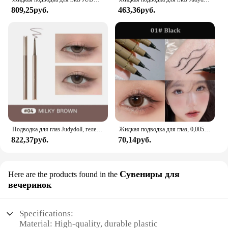
809,25руб.
463,36руб.
Подводка для глаз Judydoll, гелевая ручка, тонкая, гладкая, водостойкая, стойкая, не размазывающаяся, подводка для глаз, карандаш
Жидкая подводка для глаз, 0,005 мм, матовая гладкая быстросохнущая водостойкая ультратонкая подводка для глаз, зеркальная ручка, не размазывающаяся, корейский макияж
822,37руб.
70,14руб.
Сувениры для
Here are the products found in the
вечеринок
Specifications:
Material: High-quality, durable plastic