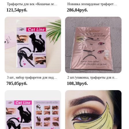
makeup skills.
Трафареты для век «Кошачьи лески», модель, легкие трафареты для макияжа, шаблон для коррекции формы, подводки для глаз, карта для женских фотографий
Новинка леопардовые трафареты для подводки глаз инструмент для коррекции макияжа глаз шаблон для глаз моделирующая легкая для макияжа трафареты для кошачьей линии карточка для подводки глаз
121,54руб.
286,04руб.
3 шт., набор трафаретов для подводки глаз в форме кота, аппликатор дымчатых теней для век и инструмент для трафарета для быстрого макияжа для идеального макияжа подводки для глаз «сделай сам»
2 шт./упаковка, трафареты для подводки глаз
705,05руб.
108,38руб.