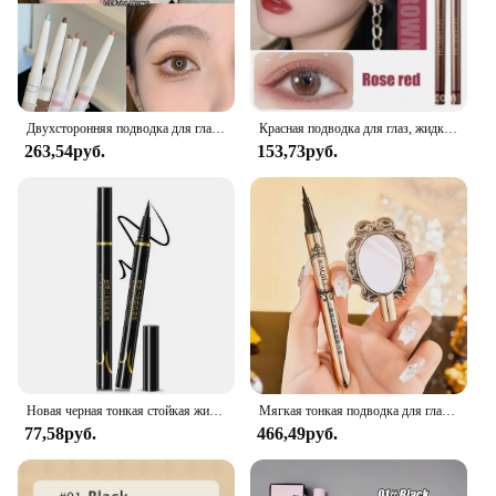
Двухсторонняя подводка для глаз, египетская, искусственная гелевая ручка, быстросохнущая подводка для глаз из шелкопряда, карандаш, чайные коричневые тени для глаз, макияж
Красная подводка для глаз, жидкая гелевая ручка, водостойкая, стойкая, быстросохнущая, Гладкий макияж, красивая матовая подводка для глаз, карандаш для глаз, косметика
263,54руб.
153,73руб.
Новая черная тонкая стойкая жидкая подводка для глаз водная ручка водонепроницаемые быстросохнущие инструменты для макияжа
Мягкая тонкая подводка для глаз карандаш с зеркалом быстросохнущая стойкая черная водостойкая Корейская подводка для глаз для макияжа
77,58руб.
466,49руб.