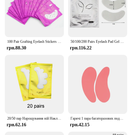
100 Pair Grafting Eyelash Stickers Hydrogel Patch Gentle and Not Irritating Lashes Extension Supplies Patches Makeup Tool
50/100/200 Pairs Eyelash Pad Gel Hydrogel Eye Patch Grafting Under Eye Paper Sticker Fox Wraps Eyelash Extension Makeup Tools
грн.88.30
грн.116.22
20/50 пар Нарощування вій Наклейки для очей Гідрогелеві патчі Щеплення вій під очі Подушечки Нарощування вій Інструменти Макіяж
Гарячі 1 пара багаторазових подушечок під вій Силіконова смужка Lash Lift Нарощування вій Патчі під очі Гелевий патч Інструменти для макіяжу
грн.62.16
грн.42.15