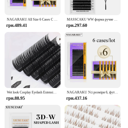
NAGARAKU All Size 6 Cases C D CC DD Curl Faux Mink Eyelashes Extension Individual Eyelashes Artificial Fake False Eyelashes
MASSCAKU WW форма ручне махання 3D 4D 5D 6D готові об’ємні віяла вії зручні матові індивідуальні матеріали для нарощування вій
грн.489.41
грн.297.60
Wet look Cosplay Eyelash Extension New Fashion Soft Mink False Eyelash Individual Lashes Russian Volume Premade Fans Lashes
NAGARAKU Усі розміри 6, футляр C D Curl Faux Mink Eyelashes Extension Окремі вії Штучні накладні накладні вії Макіяж
грн.88.95
грн.437.16