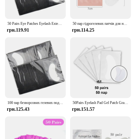
50 Pairs Eye Patches Eyelash Extension Under Eye Pads Makeup Lashes Patch Tip Stickers Pads For Eyelash Extension Supplies
50 пар гідрогелевих патчів для нарощування вій для прищеплення вій U-подібні гелеві подушечки для очей Приладдя для нарощування вій Інструменти для макіяжу
грн.119.91
грн.114.25
100 пар безворсових гелевих подушечок під очима Зволожуючі паперові патчі для очей Щеплені вії Нарощування кінчиків очей Наклейка Обгортки Інструмент для макіяжу
50Pairs Eyelash Pad Gel Patch Grafting Eyelashes Under Eye Patches For Eyelash Extension Paper Sticker Application Make Up Tools
грн.125.43
грн.151.57