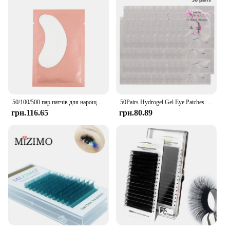
50/100/500 пар патчів для нарощування вій під очі Подушечки для макіяжу Гелеві подушечки Товари для нарощування вій Патчі для вій Макіяж
50Pairs Hydrogel Gel Eye Patches Grafting Eyelashes Under Eye Patches For Eyelash Extension Paper Application Makeup Supplies
грн.116.65
грн.80.89