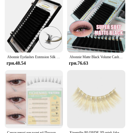
Abonnie Eyelashes Extension Silk Soft Professionals Individual Eyelash Extensions 16Lines/Tray C/D Curl False Lashes Classic
Abonnie Matte Black Volume Cashmere Lashes C CC D Individual Eyelash Extensions Makeup Cilios
грн.48.54
грн.76.63
Самоклеючі накладні вії Прозора стрічка Сегментована кластерна нарощування вій Корейський макіяж DIY Індивідуальні манга кластерні вії
Xinemilin BLONDE 3D mink fake lashes wholesale natural individual brown false eyelashes makeup 15 25mm lash extension supplies