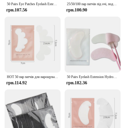
50 Pairs Eye Patches Eyelash Extension Under Eye Pads Hydrogel Gel Stickers for Grafting Lashes Beauty Tools
25/50/100 пар патчів під очі, подушечки для вій для будівництва, гідрогелеві паперові патчі, безворсові наклейки для накладних вій LAUKISS
грн.107.56
грн.100.90
HOT 50 пар патчів для нарощування вій, квітів, хмарів, гелевих подушечок для очей, паперових патчів для нарощування вій, наконечників для очей, наклейок, обгортки, інструментів для макіяжу
50 Pairs Eyelash Extension Hydrogel Pad Gel Patch Grafting False Lashes Eyepads Under Eye Stickers Tips Women Makeup Tools
грн.114.92
грн.182.36