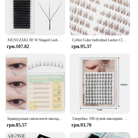
XIUSUZAKI 3D W Shaped Lashes Bloom Automatic Flowering Premade Fans Eyelashes Extensions Soft Light Індивідуальні накладні вії Магазин
Coffee Color Individual Lashes Clusters Natural False Eyelashes Soft Transparent Stem Fake Lashes Invisible Band Korean Makeup
грн.107.82
грн.95.37
Індивідуальні самоклеючі накладні вії Прозора стрічка Сегментовані кластерні вії Натуральний тонкий манга Макіяж для нарощування нижніх вій
1/коробка. 100 пучків накладних вій. Коричневі соняшникові вії. Натуральні манга. Аніме. Вії. Індивідуальні нарощені вії. Макіяж.
грн.85.57
грн.93.70