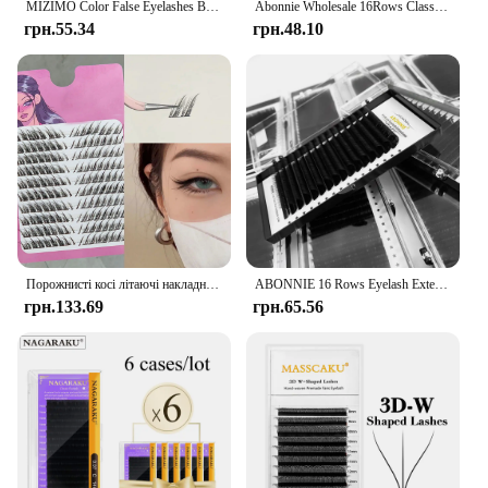
MIZIMO Color False Eyelashes Blue Light Blue 8-13 Mixed Length Grafting Eyelash Extension Tool
Abonnie Wholesale 16Rows Classic Lash Extensions Custom Brand Single Eyelash Premium Russian Volume Eyelash Extensions Fans
грн.55.34
грн.48.10
Порожнисті косі літаючі накладні вії серії лисиці цілий шматок cos старовинний стиль Hanfu мультфільм лисиці очі димчасті вії
ABONNIE 16 Rows Eyelash Extension Faux Mink Individual Eyelash Lashes Matte black Material Super Soft Make Up Lashes
грн.133.69
грн.65.56