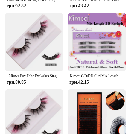
грн.92.82
грн.43.42
12Rows Fox False Eyelashes Single Cluster Eyelash Extension Segmented Lashes Fox Eye Effect Lashes Individual False Eyelashes
Kimcci C/D/DD Curl Mix Length 3D Mink Eyelash Extension Natural Russian Volume False Eyelashes Makeup Faux Fake Lashes Cilias
грн.80.85
грн.42.15